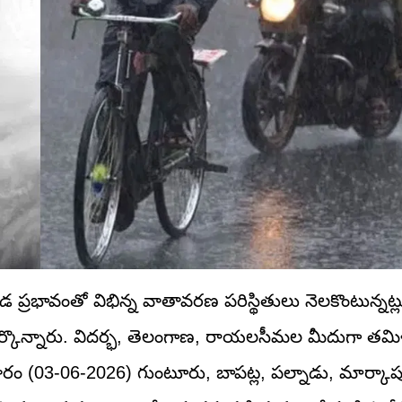
ండ ప్రభావంతో విభిన్న వాతావరణ పరిస్థితులు నెలకొంటున్నట్లు 
జైన్ పేర్కొన్నారు. విదర్భ, తెలంగాణ, రాయలసీమల మీదుగా 
ుధవారం (03-06-2026) గుంటూరు, బాపట్ల, పల్నాడు, మార్కా