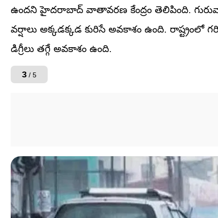
ఉందని హైదరాబాద్ వాతావరణ కేంద్రం తెలిపింది. గురువా
వర్షాలు అక్కడక్కడ కురిసే అవకాశం ఉంది. రాష్ట్రంలో గర
డిగ్రీలు తగ్గే అవకాశం ఉంది.
3
/ 5