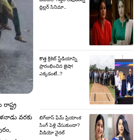
థ్రిల్లర్ సినిమా..
కొత్త క్రికెట్ స్టేడియాన్ని
ప్రారంభించిన జైషా!
ఎక్కడంటే..?
రాష్ట్ర
తమిళనాడు వరకు
బిగ్‌బాస్ ఫేమ్ ప్రియాంక
సింగ్ పెళ్లి చేసుకుందా?
పురం,
వీడియో వైరల్