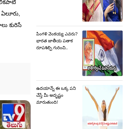
లికపాటి
ి, ఏలూరు,
ాలు కురిసే
పింగళి వెంకయ్య ఎవరు?
భారత జాతీయ పతాక
రూపశిల్పి గురించి..
ఉదయాన్నే ఈ ఒక్క పని
చేస్తే మీ అదృష్టం
మారుతుంది!