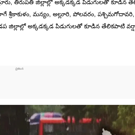
రు, తిరుపతి జిల్లాల్లో అక్కడక్కడ పిడుగులతో కూడిన తే
ాగే శ్రీకాకుళం, మన్యం, అల్లూరి, పోలవరం, పశ్చిమగోదావర
్ కడప జిల్లాల్లో అక్కడక్కడ పిడుగులతో కూడిన తేలికపాటి వర్ష