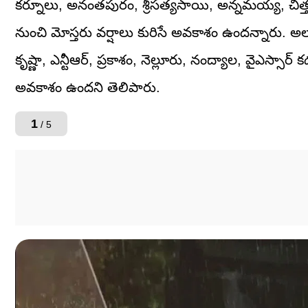
కర్నూలు, అనంతపురం, శ్రీసత్యసాయి, అన్నమయ్య, చిత్తూ
నుంచి మోస్తరు వర్షాలు కురిసే అవకాశం ఉందన్నారు. అల
కృష్ణా, ఎన్టీఆర్, ప్రకాశం, నెల్లూరు, నంద్యాల, వైఎస్సార
అవకాశం ఉందని తెలిపారు.
1
/ 5