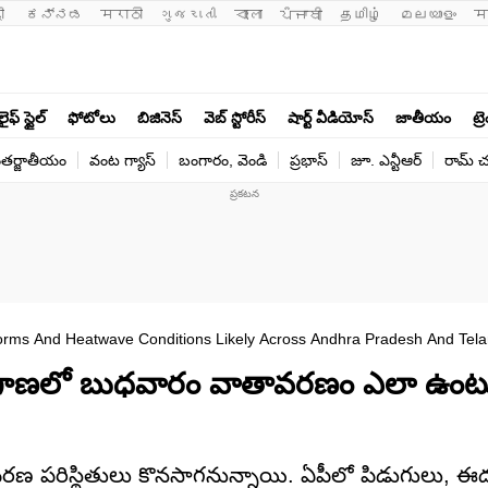
ी 
ಕನ್ನಡ
मराठी
ગુજરાતી
বাংলা
ਪੰਜਾਬੀ
தமிழ்
മലയാളം
म
లైఫ్ స్టైల్
ఫోటోలు
బిజినెస్
వెబ్ స్టోరీస్
షార్ట్ వీడియోస్
జాతీయం
ట్ర
తర్జాతీయం
వంట గ్యాస్
బంగారం, వెండి
ప్రభాస్
జూ. ఎన్టీఆర్
రామ్ చ‌
orms And Heatwave Conditions Likely Across Andhra Pradesh And Tel
ెలంగాణలో బుధవారం వాతావరణం ఎలా ఉంట
వాతావరణ పరిస్థితులు కొనసాగనున్నాయి. ఏపీలో పిడుగులు,