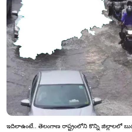
ఇదిలాఉంటే.. తెలంగాణ రాష్ట్రంలోని కొన్ని జిల్లాలలో బు