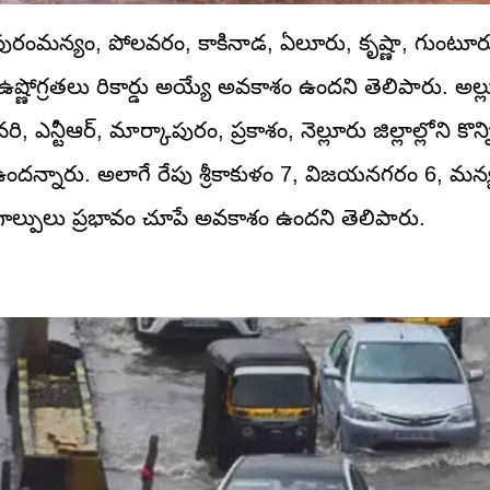
ురంమన్యం, పోలవరం, కాకినాడ, ఏలూరు, కృష్ణా, గుంటూరు
ధ్య ఉష్ణోగ్రతలు రికార్డు అయ్యే అవకాశం ఉందని తెలిపారు. అల్ల
టీఆర్, మార్కాపురం, ప్రకాశం, నెల్లూరు జిల్లాల్లోని కొన్ని 
ఉందన్నారు. అలాగే రేపు శ్రీకాకుళం 7, విజయనగరం 6, మన
ాల్పులు ప్రభావం చూపే అవకాశం ఉందని తెలిపారు.