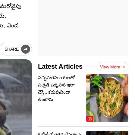
. మరోవైపు
రు.
లు, ఎండ
SHARE
Latest Articles
View More
పచ్చిమిరపకాయలతో
పచ్చడి ఒక్కసారి ఇలా
చేస్తే.. కడుపునిండా
తింటారు
ఓటీటీలో గత్తర లేపుతున్న