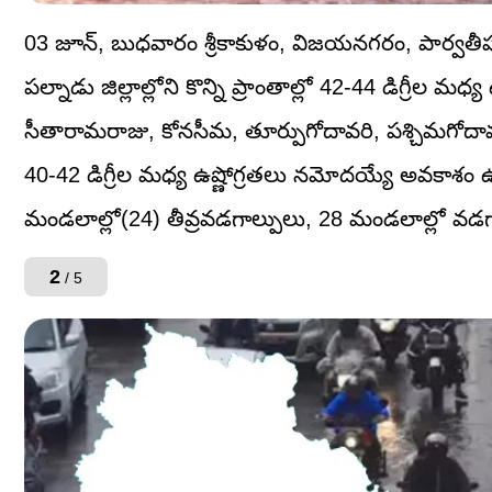
03 జూన్, బుధవారం శ్రీకాకుళం, విజయనగరం, పార్వతీప
పల్నాడు జిల్లాల్లోని కొన్ని ప్రాంతాల్లో 42-44 డిగ్రీల మ
సీతారామరాజు, కోనసీమ, తూర్పుగోదావరి, పశ్చిమగోదావరి, ఎన్
40-42 డిగ్రీల మధ్య ఉష్ణోగ్రతలు నమోదయ్యే అవకాశం 
మండలాల్లో(24) తీవ్రవడగాల్పులు, 28 మండలాల్లో వడగ
2
/ 5