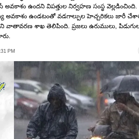
ిసే అవకాశం ఉందని విపత్తుల నిర్వహణ సంస్థ వెల్లడించింది
దయ్యే అవకాశం ఉండటంతో వడగాల్పుల హెచ్చరికలు జారీ చేశా
దని వాతావరణ శాఖ తెలిపింది. ప్రజలు ఉరుములు, పిడుగు
ారు.
7:31 PM