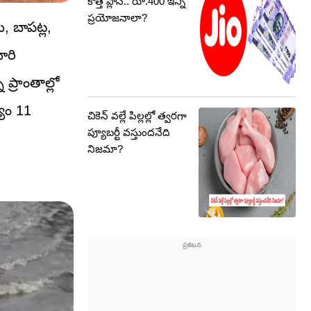
కొత్త ప్లాన్‌.. రూ.400 ఇన్ని
ప్రయోజనాలా?
, బాపట్ల,
ూరి
ప్రాంతాల్లో
్యం 11
చికెన్ వల్లే పిల్లల్లో త్వరగా
ప్యూబర్టీ వస్తుందనేది
నిజమా?