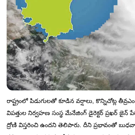
రాష్ట్రంలో పిడుగులతో కూడిన వర్షాలు, కొన్నిచోట్ల తీవ్రఎ
విపత్తుల నిర్వహణ సంస్థ మేనేజింగ్ డైరెక్టర్ ప్రఖర్ 
ద్రోణి విస్తరించి ఉందని తెలిపారు. దీని ప్రభావంతో బ