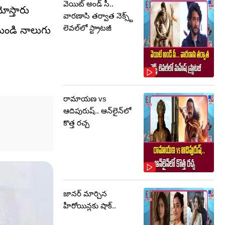
వెయిట్ అండ్ సీ..
ోస్తారు
వారణాసి తర్వాత నెక్స్ట్
లెవల్‌లో స్ట్రాటజీ
 నుండి నాలుగు
రామాయణ vs
ఆదిపురుష్‌.. ఆన్‌లైన్‌లో
కొత్త రచ్చ
జానర్‌ మార్చిన
హీరోయిన్లకు షాక్‌..