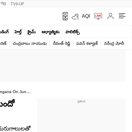
नी9
TV9-UP
AQI
ెండింగ్
హెల్త్‌
క్రైమ్
ఆధ్యాత్మికం
పాలిటిక్స్‌
ర‌ణ్‌
చంద్రబాబు నాయుడు
రేవంత్ రెడ్డి
పవన్ కళ్యాణ్
నరేంద్ర మోదీ
క
angana On June
ుందో
 ఈదురుగాలులతో