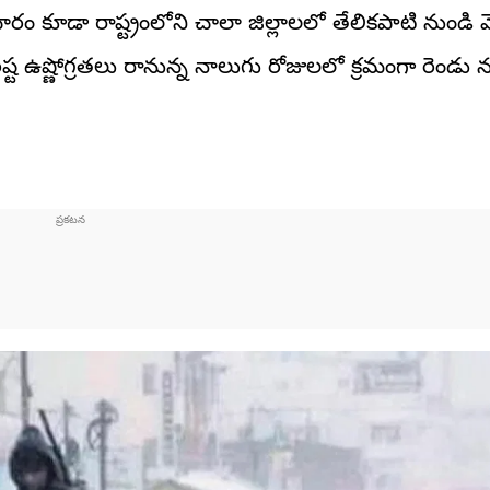
రం కూడా రాష్ట్రంలోని చాలా జిల్లాలలో తేలికపాటి నుండి మ
ిష్ట ఉష్ణోగ్రతలు రానున్న నాలుగు రోజులలో క్రమంగా రెండు