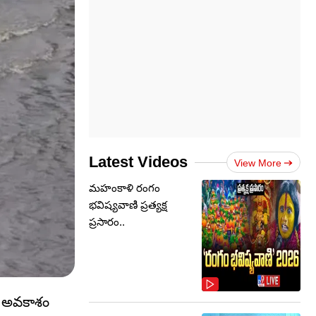
Latest Videos
View More
మహంకాళి రంగం
భవిష్యవాణి ప్రత్యక్ష
ప్రసారం..
సే అవకాశం