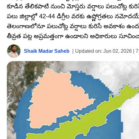
కూడిన తేలికపాటి నుంచి మోస్తరు వర్షాలు పలుచోట్ల కుర
పలు జిల్లాల్లో 42-44 డిగ్రీల వరకు ఉష్ణోగ్రతలు నమో
తెలంగాణలోనూ పలుచోట్ల వర్షాలు కురిసే అవకాశం ఉం
తీవ్రత పట్ల అప్రమత్తంగా ఉండాలని అధికారులు సూచించ
Shaik Madar Saheb
|
Updated on:
Jun 02, 2026 | 