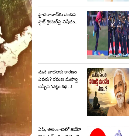
హైదరాబాద్‌కు చెందిన
స్టార్‌ క్రికెటర్‌పై నిషేదం..
మన బాధలకు కారణం
ఎవరు? రమణ మహర్షి
చెప్పిన ‘చెట్టు కథ’..!
ఏపీ, తెలంగాణలో జియో