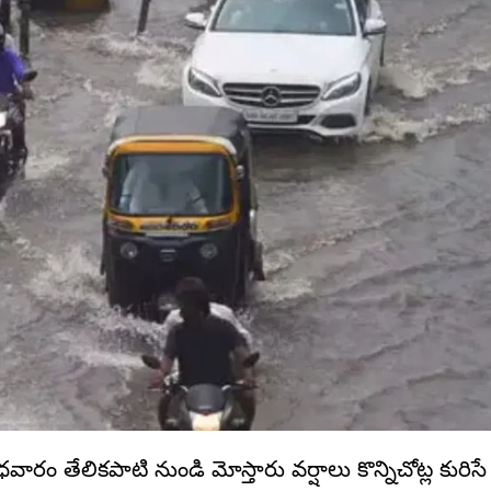
ధవారం తేలికపాటి నుండి మోస్తారు వర్షాలు కొన్నిచోట్ల కురి