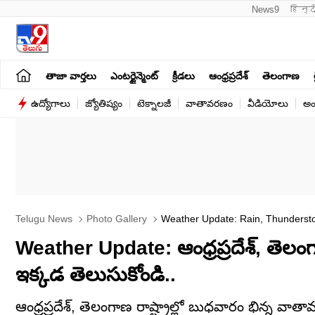
News9
हिन्द
తాజా వార్తలు
ఎంటర్టైన్మెంట్
క్రీడలు
ఆంధ్రప్రదేశ్
తెలంగాణ
ఉద్యోగాలు
జ్యోతిష్యం
టెక్నాలజీ
వాతావరణం
వీడియోలు
అం
Telugu News
Photo Gallery
Weather Update: Rain, Thunderst
2
Weather Update: ఆంధ్రప్రదేశ్, త
ఇక్కడ తెలుసుకోండి..
ఆంధ్రప్రదేశ్, తెలంగాణ రాష్ట్రాల్లో బుధవారం భిన్న 