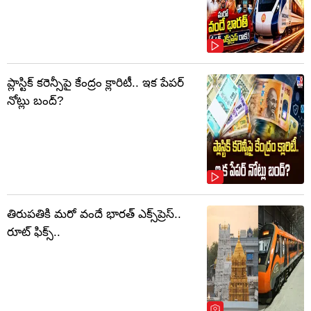
ప్లాస్టిక్‌ కరెన్సీపై కేంద్రం క్లారిటీ.. ఇక పేపర్‌
నోట్లు బంద్‌?
తిరుపతికి మరో వందే భారత్ ఎక్స్‌ప్రెస్..
రూట్ ఫిక్స్..