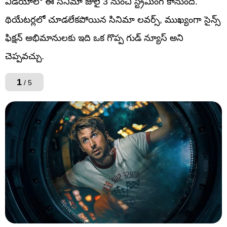
వీడియోలో ఈ సినిమా జులై 3 నుంచి స్ట్రీమింగ్ కానుంది.
థియేటర్లలో చూడలేకపోయిన సినిమా లవర్స్, ముఖ్యంగా సైన్స్
ఫిక్షన్ అభిమానులకు ఇది ఒక గొప్ప గుడ్ న్యూస్ అని
చెప్పవచ్చు.
1
/ 5