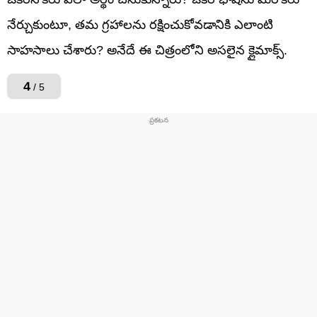
నేర్చుకుంటూ, తమ గ్రహాలను రక్షించుకోవడానికి ఎలాంటి
సాహసాలు చేశారు? అనేదే ఈ చిత్రంలోని అసలైన క్లైమాక్స్.
4
/ 5