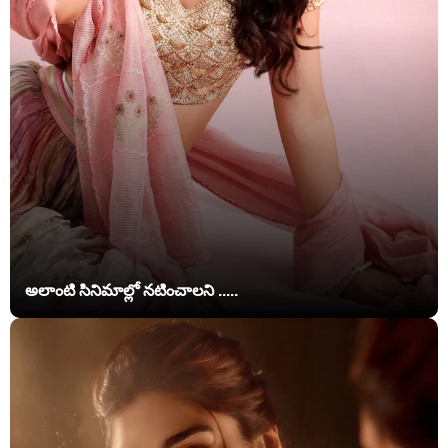
అలాంటి సినిమాల్లో నటించాలని .....