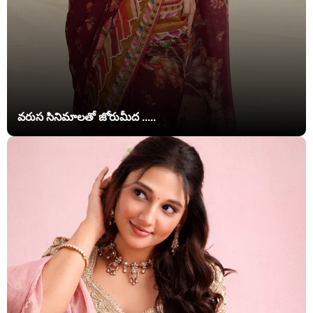
వరుస సినిమాలతో జోరుమీద .....