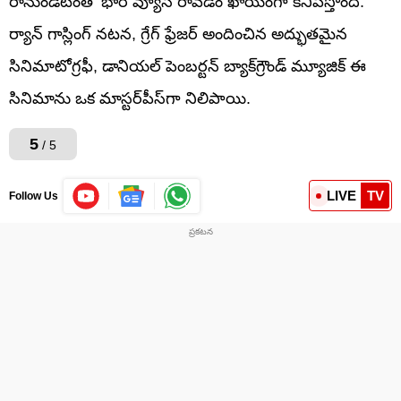
రానుండటంతో భారీ వ్యూస్‌ రావడం ఖాయంగా కనిపిస్తోంది.
ర్యాన్ గాస్లింగ్ నటన, గ్రేగ్ ఫ్రేజర్ అందించిన అద్భుతమైన
సినిమాటోగ్రఫీ, డానియల్ పెంబర్టన్ బ్యాక్‌గ్రౌండ్ మ్యూజిక్ ఈ
సినిమాను ఒక మాస్టర్‌పీస్‌గా నిలిపాయి.
5
/ 5
LIVE
TV
Follow Us