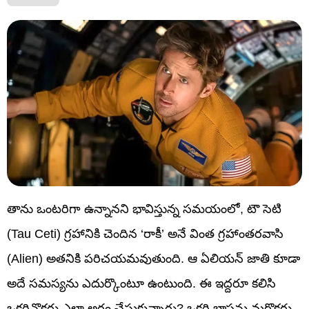
తాను ఒంటరిగా ఉన్నానని భావిస్తున్న సమయంలో, టౌ సెటి
(Tau Ceti) గ్రహానికి చెందిన ‘రాకీ’ అనే వింత గ్రహాంతరవాసి
(Alien) అతనికి పరిచయమవుతుంది. ఆ ఏలియన్ జాతి కూడా
అదే సమస్యను ఎదుర్కొంటూ ఉంటుంది. ఈ ఇద్దరూ కలిసి
ఒకరినొకరు ఎలా అర్థం చేసుకున్నారు? ఒకరి భాషను మరొకరు