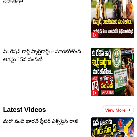
ఇసాబెల్లా!
మీ రేషన్ కార్డ్ స్మార్ట్‌కార్డ్‌గా మారబోతోంది..
ఆగస్టు 15న పంపిణీ
Latest Videos
View More
మరో వందే భారత్ స్లీపర్ ఎక్స్‌ప్రెస్ రాక!