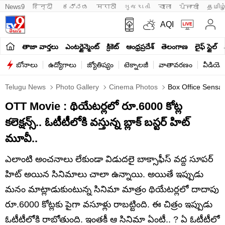
News9
हिन्दी 
ಕನ್ನಡ
मराठी
ગુજરાતી
বাংলা
ਪੰਜਾਬੀ
தமிழ
AQI
తాజా వార్తలు
ఎంటర్టైన్మెంట్
క్రికెట్
ఆంధ్రప్రదేశ్
తెలంగాణ
లైఫ్ స్టైల్
బోనాలు
ఉద్యోగాలు
జ్యోతిష్యం
టెక్నాలజీ
వాతావరణం
వీడియో
Telugu News
Photo Gallery
Cinema Photos
Box Office Sensat
OTT Movie : థియేటర్లలో రూ.6000 కోట్ల
కలెక్షన్స్.. ఓటీటీలోకి వస్తున్న బ్లాక్ బస్టర్ హిట్
మూవీ..
ఎలాంటి అంచనాలు లేకుండా విడుదలై బాక్సాఫీస్ వద్ద సూపర్
హిట్ అయిన సినిమాలు చాలా ఉన్నాయి. అయితే ఇప్పుడు
మనం మాట్లాడుకుంటున్న సినిమా మాత్రం థియేటర్లలో దాదాపు
రూ.6000 కోట్లకు పైగా వసూళ్లు రాబట్టింది. ఈ చిత్రం ఇప్పుడు
ఓటీటీలోకి రాబోతుంది. ఇంతకీ ఆ సినిమా ఏంటీ.. ? ఏ ఓటీటీలో