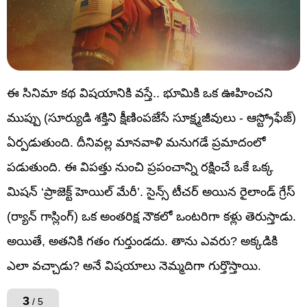
ఈ సినిమా కథ విషయానికి వస్తే.. భూమికి ఒక ఊహించని
ముప్పు (సూర్యుడి శక్తిని క్షీణింపజేసే సూక్ష్మజీవులు - ఆస్ట్రోఫేజ్)
ఏర్పడుతుంది. దీనివల్ల మానవాళి మనుగడే ప్రమాదంలో
పడుతుంది. ఈ విపత్తు నుంచి ప్రపంచాన్ని రక్షించే ఒకే ఒక్క
మిషన్ ‘ప్రాజెక్ట్ హెయిల్ మేరీ’. సైన్స్ టీచర్ అయిన రైలాండ్ గ్రేస్
(ర్యాన్ గాస్లింగ్) ఒక అంతరిక్ష నౌకలో ఒంటరిగా కళ్లు తెరుస్తాడు.
అయితే, అతనికి గతం గుర్తుండదు. తాను ఎవరు? అక్కడికి
ఎలా వచ్చాడు? అనే విషయాలు నెమ్మదిగా గుర్తొస్తాయి.
3
/ 5