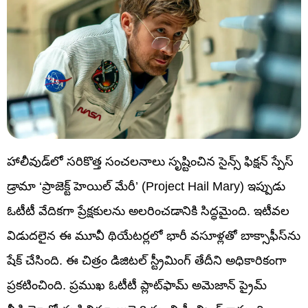
హాలీవుడ్‌లో సరికొత్త సంచలనాలు సృష్టించిన సైన్స్ ఫిక్షన్ స్పేస్
డ్రామా ‘ప్రాజెక్ట్ హెయిల్ మేరీ’ (Project Hail Mary) ఇప్పుడు
ఓటీటీ వేదికగా ప్రేక్షకులను అలరించడానికి సిద్ధమైంది. ఇటీవల
విడుదలైన ఈ మూవీ థియేటర్లలో భారీ వసూళ్లతో బాక్సాఫీస్‌ను
షేక్ చేసింది. ఈ చిత్రం డిజిటల్ స్ట్రీమింగ్ తేదీని అధికారికంగా
ప్రకటించింది. ప్రముఖ ఓటీటీ ప్లాట్‌ఫామ్ అమెజాన్ ప్రైమ్