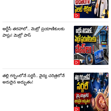
ఆర్టీసీ తరహాలో.. మెట్రో ప్రయాణికులకు
పాస్లు! మెట్రో పాస్
తల్లి గర్భంలోనే సర్జరీ.. వైద్య చరిత్రలోనే
అరుదైన అద్భుతం!