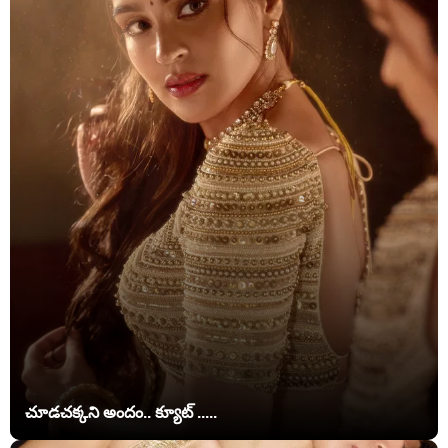
చూడచక్కని అందం.. క్యూట్ .....