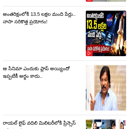
అంతరిక్షంలోకి 13.5 లక్షల మంది పేర్లు..
నాసా సరికొత్త ప్రయోగం!
ఆ సినిమా ఎందుకు ప్లాప్ అయ్యిందో
ఇప్పటికీ అర్థం కాదు..
రాయల్ లైఫ్ వదిలి మిలిటరీలోకి ప్రిన్సెస్