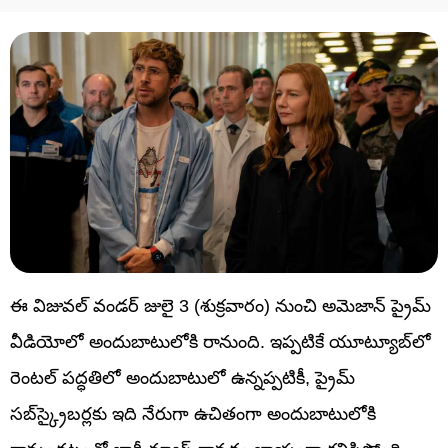
ఈ విజువల్ వండర్ జులై 3 (శుక్రవారం) నుంచి అమెజాన్ ప్రైమ్
వీడియోలో అందుబాటులోకి రానుంది. ఇప్పటికే యూట్యూబ్‌లో
రెంటల్ పద్ధతిలో అందుబాటులో ఉన్నప్పటికీ, ప్రైమ్
సబ్‌స్క్రైబర్లకు ఇది నేరుగా ఉచితంగా అందుబాటులోకి