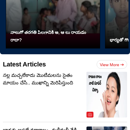
నాలుగో త‌ర‌గతి పిలగానికి అ, ఆ లు రాయ‌డం
రాదా?
భార్యతో గొడ
Latest Articles
View More
నల్ల మచ్చలేకాదు మొటిమలను సైతం
మాయం చేసి.. ముఖాన్ని మెరిపిస్తుంది