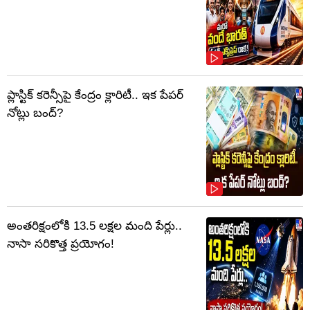
ప్లాస్టిక్‌ కరెన్సీపై కేంద్రం క్లారిటీ.. ఇక పేపర్‌
నోట్లు బంద్‌?
అంతరిక్షంలోకి 13.5 లక్షల మంది పేర్లు..
నాసా సరికొత్త ప్రయోగం!