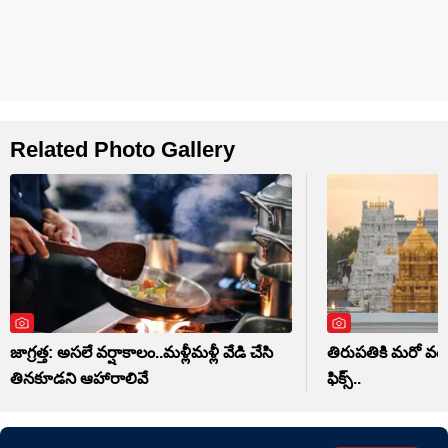
Related Photo Gallery
జాగ్రత్త: అసలే వర్షాకాలం..మళ్లీమళ్లీ వేడి చేసి
తిరుపతికి మరో వందే భ
తినకూడని ఆహారాలివే
ఫిక్స్..