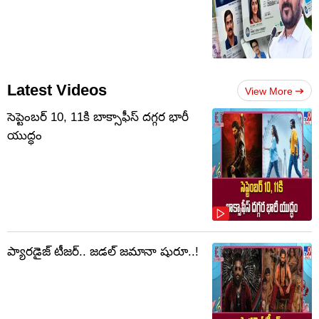
Latest Videos
View More
సెప్టెంబర్‌ 10, 11కి బాక్సాఫీస్ దగ్గర భారీ
యుద్ధం
ప్యారడైజ్ టీజర్.. జడల్ జమానా షురూ..!