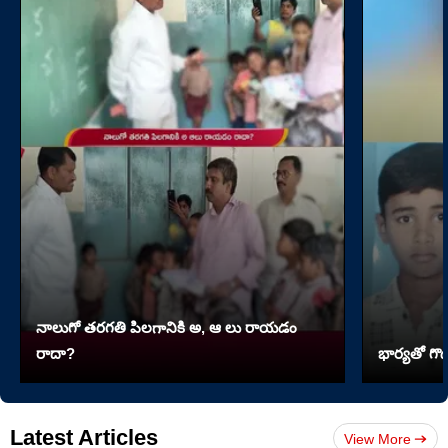
నాలుగో త‌ర‌గతి పిలగానికి అ, ఆ లు రాయ‌డం
రాదా?
భార్యతో గొడ
Latest Articles
View More