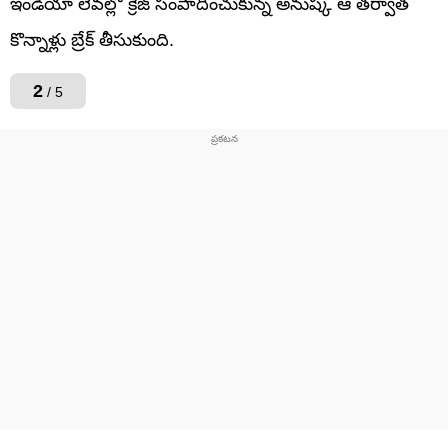
ఇండియా లెవల్లో క్రేజ్ సంపాదించుకున్న అనుష్క ఆ తర్వాత
కొన్నాళ్లు బ్రేక్ తీసుకుంది.
2
/ 5