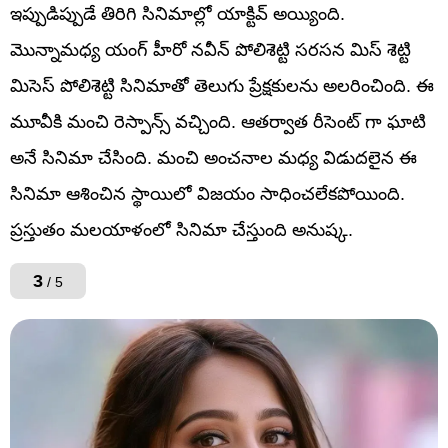
ఇప్పుడిప్పుడే తిరిగి సినిమాల్లో యాక్టివ్ అయ్యింది.
మొన్నామధ్య యంగ్ హీరో నవీన్ పోలిశెట్టి సరసన మిస్ శెట్టి
మిసెస్ పోలిశెట్టి సినిమాతో తెలుగు ప్రేక్షకులను అలరించింది. ఈ
మూవీకి మంచి రెస్పాన్స్ వచ్చింది. ఆతర్వాత రీసెంట్ గా ఘాటి
అనే సినిమా చేసింది. మంచి అంచనాల మధ్య విడుదలైన ఈ
సినిమా ఆశించిన స్థాయిలో విజయం సాధించలేకపోయింది.
ప్రస్తుతం మలయాళంలో సినిమా చేస్తుంది అనుష్క.
3
/ 5