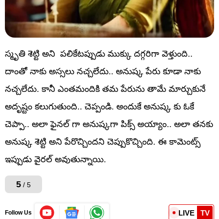
స్మృతి శెట్టి అని పలికేటప్పుడు ముక్కు దగ్గరిగా వెళ్తుంది..
దాంతో నాకు అస్సలు నచ్చలేదు.. అనుష్క పేరు కూడా నాకు
నచ్చలేదు. కానీ ఎంతమందికి తమ పేరును తామే మార్చుకునే
అదృష్టం కలుగుతుంది.. చెప్పండి. అందుకే అనుష్క కు ఓకే
చెప్పా.. అలా ఫైనల్ గా అనుష్కగా పిక్స్ అయ్యాం.. అలా తనకు
అనుష్క శెట్టి అని పేరొచ్చిందని చెప్పుకొచ్చింది. ఈ కామెంట్స్
ఇప్పుడు వైరల్ అవుతున్నాయి.
5
/ 5
LIVE
TV
Follow Us