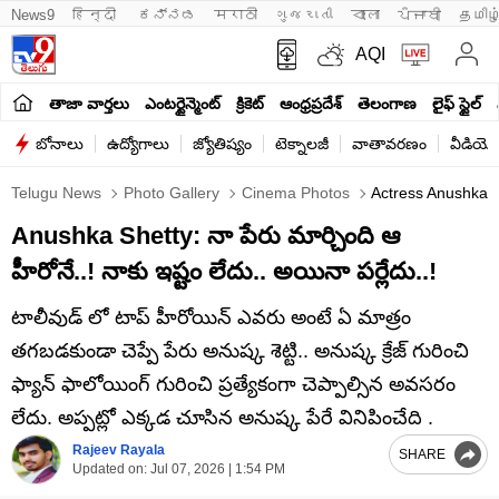
News9
हिन्दी 
ಕನ್ನಡ
मराठी
ગુજરાતી
বাংলা
ਪੰਜਾਬੀ
தமிழ
AQI
తాజా వార్తలు
ఎంటర్టైన్మెంట్
క్రికెట్
ఆంధ్రప్రదేశ్
తెలంగాణ
లైఫ్ స్టైల్
బోనాలు
ఉద్యోగాలు
జ్యోతిష్యం
టెక్నాలజీ
వాతావరణం
వీడియో
Telugu News
Photo Gallery
Cinema Photos
Actress Anushka 
Anushka Shetty: నా పేరు మార్చింది ఆ
హీరోనే..! నాకు ఇష్టం లేదు.. అయినా పర్లేదు..!
టాలీవుడ్ లో టాప్ హీరోయిన్ ఎవరు అంటే ఏ మాత్రం
తగబడకుండా చెప్పే పేరు అనుష్క శెట్టి.. అనుష్క క్రేజ్ గురించి
ఫ్యాన్ ఫాలోయింగ్ గురించి ప్రత్యేకంగా చెప్పాల్సిన అవసరం
లేదు. అప్పట్లో ఎక్కడ చూసిన అనుష్క పేరే వినిపించేది .
Rajeev Rayala
SHARE
Updated on:
Jul 07, 2026 | 1:54 PM