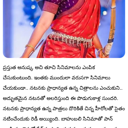
ప్రస్తుత అనుష్క అచి తూచి సినిమాలను ఎంపిక
చేసుకుంటుంది. ఇంతకు ముందులా వరుసగా సినిమాలు
చేయకుండా.. నటనకు ప్రాధాన్యత ఉన్న చిత్రాలను ఎంచుకుని..
అద్భుతమైన నటనతో అలరిస్తుంది ఈ పొడుగుకాళ్ల సుందరి.
నటనకు ప్రాధాన్యత ఉన్న పాత్రలు దొరికితే చిన్న హీరోలతో సైతం
నటించేందుకు రెడీ అయ్యింది. బాహుబలి సినిమాతో పాన్