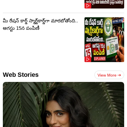
మీ రేషన్ కార్డ్ స్మార్ట్‌కార్డ్‌గా మారబోతోంది..
ఆగస్టు 15న పంపిణీ
Web Stories
View More