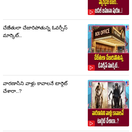
చేజేతులా చేజారిపోతున్న ఓవర్సీస్
మార్కెట్..
వారణాసిని వాళ్లు కావాలనే టార్గెట్
చేశారా..?