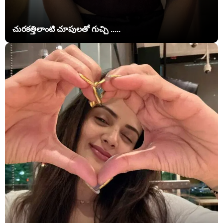
చురకత్తిలాంటి చూపులతో గుచ్చి .....