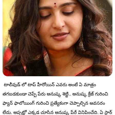
టాలీవుడ్ లో టాప్ హీరోయిన్ ఎవరు అంటే ఏ మాత్రం
తగబడకుండా చెప్పే పేరు అనుష్క శెట్టి.. అనుష్క క్రేజ్ గురించి
ఫ్యాన్ ఫాలోయింగ్ గురించి ప్రత్యేకంగా చెప్పాల్సిన అవసరం
లేదు. అప్పట్లో ఎక్కడ చూసిన అనుష్క పేరే వినిపించేది. ఏ స్టార్