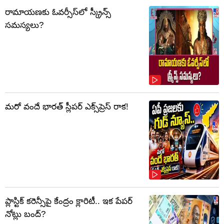
రామాయణకు ఓవర్సీస్‌లో స్క్రీన్స్
సమస్యలు?
మరో వందే భారత్ స్లీపర్ ఎక్స్‌ప్రెస్ రాక!
ప్లాస్టిక్‌ కరెన్సీపై కేంద్రం క్లారిటీ.. ఇక పేపర్‌
నోట్లు బంద్‌?