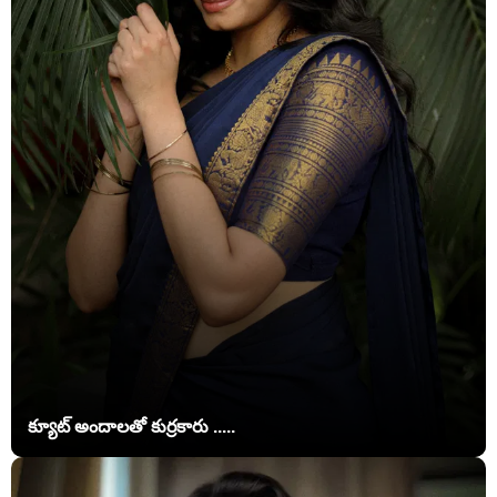
క్యూట్ అందాలతో కుర్రకారు .....