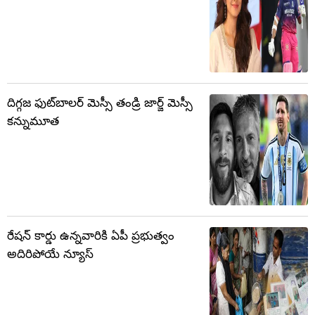
దిగ్గజ ఫుట్‌బాలర్ మెస్సీ తండ్రి జార్జ్ మెస్సీ
కన్నుమూత
రేషన్ కార్డు ఉన్నవారికి ఏపీ ప్రభుత్వం
అదిరిపోయే న్యూస్