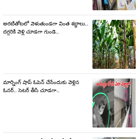
అరటితోటలో వెళుతుండగా వింత శబ్ధాలు..
దగ్గరికి వెళ్లి చూడగా గుండె..
మార్నింగ్ షాప్ ఓపెన్ చేసేందుకు వెళ్లిన
ఓనర్.. సెటర్ తీసి చూడగా..