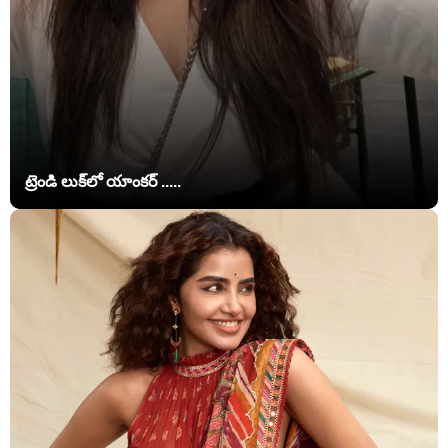
ట్రెండి లుక్‌లో యాంకర్ .....