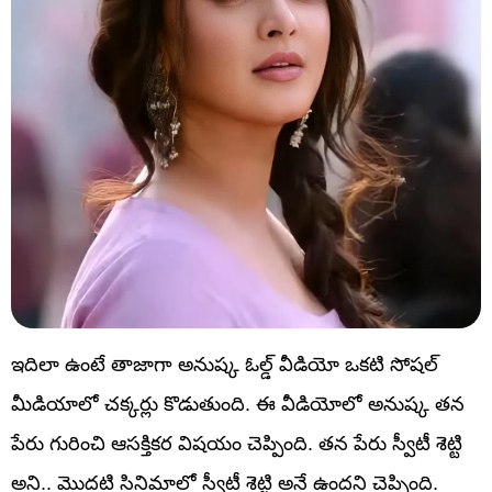
ఇదిలా ఉంటే తాజాగా అనుష్క ఓల్డ్ వీడియో ఒకటి సోషల్
మీడియాలో చక్కర్లు కొడుతుంది. ఈ వీడియోలో అనుష్క తన
పేరు గురించి ఆసక్తికర విషయం చెప్పింది. తన పేరు స్వీటీ శెట్టి
అని.. మొదటి సినిమాలో స్వీటీ శెట్టి అనే ఉందని చెప్పింది.