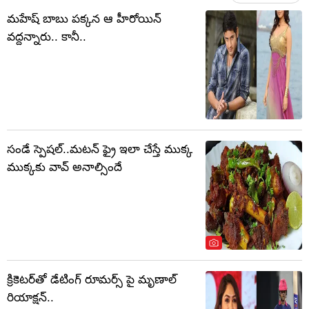
మహేష్ బాబు పక్కన ఆ హీరోయిన్
వద్దన్నారు.. కానీ..
సండే స్పెషల్..మటన్ ఫ్రై ఇలా చేస్తే ముక్క
ముక్కకు వావ్ అనాల్సిందే
క్రికెటర్‏తో డేటింగ్ రూమర్స్ పై మృణాల్
రియాక్షన్..