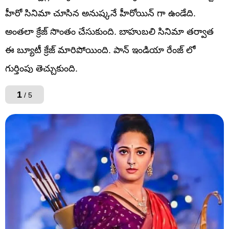
హీరో సినిమా చూసిన అనుష్కనే హీరోయిన్ గా ఉండేది.
అంతలా క్రేజ్ సొంతం చేసుకుంది. బాహుబలి సినిమా తర్వాత
ఈ బ్యూటీ క్రేజ్ మారిపోయింది. పాన్ ఇండియా రేంజ్ లో
గుర్తింపు తెచ్చుకుంది.
1
/ 5