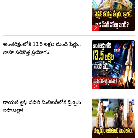
అంతరిక్షంలోకి 13.5 లక్షల మంది పేర్లు..
నాసా సరికొత్త ప్రయోగం!
రాయల్ లైఫ్ వదిలి మిలిటరీలోకి ప్రిన్సెస్
ఇసాబెల్లా!