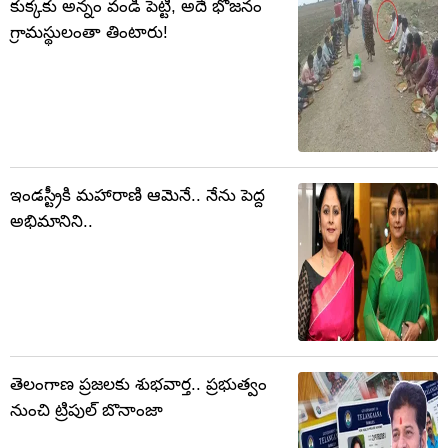
కుక్కకు అన్నం వండి పెట్టి, అదే భోజనం
గ్రామస్థులంతా తింటారు!
ఇండస్ట్రీకి మహారాణి ఆమెనే.. నేను పెద్ద
అభిమానిని..
తెలంగాణ ప్రజలకు శుభవార్త.. ప్రభుత్వం
నుంచి ట్రిపుల్ బొనాంజా