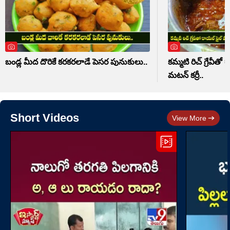
బండ్ల మీద దొరికే కరకరలాడే పెసర పునుకులు..
కమ్మటి రిచ్ గ్రేవీ
మటన్ కర్రీ..
Short Videos
View More