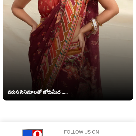
వరుస సినిమాలతో జోరుమీద .....
FOLLOW US ON