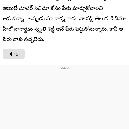
అయితే సూపర్ సినిమా కోసం పేరు మార్చుకోవాలని
అనుకున్నా.. అప్పుడు మా నాన్న గారు, నా ఫస్ట్ తెలుగు సినిమా
హీరో నాగార్జున స్మృతి శెట్టి అనే పేరు పెట్టుకోమన్నారు. కానీ ఆ
పేరు నాకు నచ్చలేదు.
4
/ 5