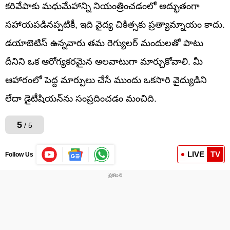
కరివేపాకు మధుమేహాన్ని నియంత్రించడంలో అద్భుతంగా
సహాయపడినప్పటికీ, ఇది వైద్య చికిత్సకు ప్రత్యామ్నాయం కాదు.
డయాబెటిస్ ఉన్నవారు తమ రెగ్యులర్ మందులతో పాటు
దీనిని ఒక ఆరోగ్యకరమైన అలవాటుగా మార్చుకోవాలి. మీ
ఆహారంలో పెద్ద మార్పులు చేసే ముందు ఒకసారి వైద్యుడిని
లేదా డైటీషియన్‌ను సంప్రదించడం మంచిది.
5
/ 5
LIVE
TV
Follow Us