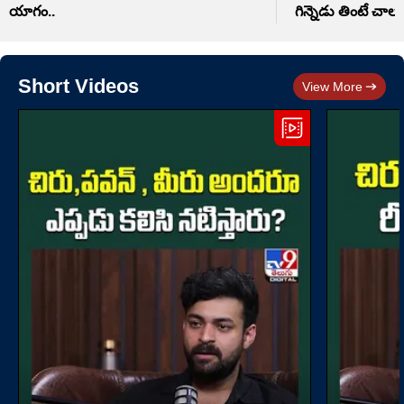
యాగం..
గిన్నెడు తింటే చాలు
Short Videos
View More