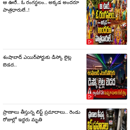
ఆ ఊరే.. ఓ రంగస్థలం.. అక్కడ అందరూ
పాత్రధారులే..!
శంషాబాద్ ఎయిర్‌పోర్టుకు డిస్కో లైట్ల
బెడద..
ప్రాణాలు తీస్తున్న లిఫ్ట్‌ ప్రమాదాలు.. రెండు
రోజుల్లో ఇద్దరు మృతి