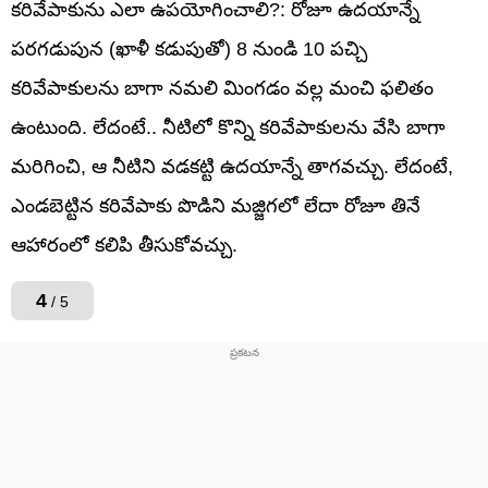
కరివేపాకును ఎలా ఉపయోగించాలి?: రోజూ ఉదయాన్నే
పరగడుపున (ఖాళీ కడుపుతో) 8 నుండి 10 పచ్చి
కరివేపాకులను బాగా నమలి మింగడం వల్ల మంచి ఫలితం
ఉంటుంది. లేదంటే.. నీటిలో కొన్ని కరివేపాకులను వేసి బాగా
మరిగించి, ఆ నీటిని వడకట్టి ఉదయాన్నే తాగవచ్చు. లేదంటే,
ఎండబెట్టిన కరివేపాకు పొడిని మజ్జిగలో లేదా రోజూ తినే
ఆహారంలో కలిపి తీసుకోవచ్చు.
4
/ 5