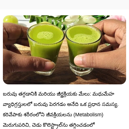
బరువు తగ్గడానికి మరియు జీర్ణక్రియకు మేలు: మధుమేహ
వ్యాధిగ్రస్తులలో బరువు పెరగడం అనేది ఒక ప్రధాన సమస్య.
కరివేపాకు శరీరంలోని జీవక్రియలను (Metabolism)
మెరుగుపరిచి, చెడు కొలెస్ట్రాల్‌ను తగ్గించడంలో