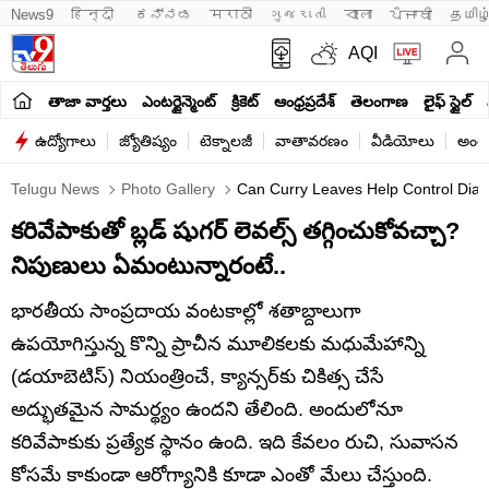
News9
हिन्दी 
ಕನ್ನಡ
मराठी
ગુજરાતી
বাংলা
ਪੰਜਾਬੀ
தமிழ
AQI
తాజా వార్తలు
ఎంటర్టైన్మెంట్
క్రికెట్
ఆంధ్రప్రదేశ్
తెలంగాణ
లైఫ్ స్టైల్
ఉద్యోగాలు
జ్యోతిష్యం
టెక్నాలజీ
వాతావరణం
వీడియోలు
అంతర
Telugu News
Photo Gallery
Can Curry Leaves Help Control Diab
కరివేపాకుతో బ్లడ్ షుగర్ లెవల్స్ తగ్గించుకోవచ్చా?
నిపుణులు ఏమంటున్నారంటే..
భారతీయ సాంప్రదాయ వంటకాల్లో శతాబ్దాలుగా
ఉపయోగిస్తున్న కొన్ని ప్రాచీన మూలికలకు మధుమేహాన్ని
(డయాబెటిస్) నియంత్రించే, క్యాన్సర్‌కు చికిత్స చేసే
అద్భుతమైన సామర్థ్యం ఉందని తేలింది. అందులోనూ
కరివేపాకుకు ప్రత్యేక స్థానం ఉంది. ఇది కేవలం రుచి, సువాసన
కోసమే కాకుండా ఆరోగ్యానికి కూడా ఎంతో మేలు చేస్తుంది.