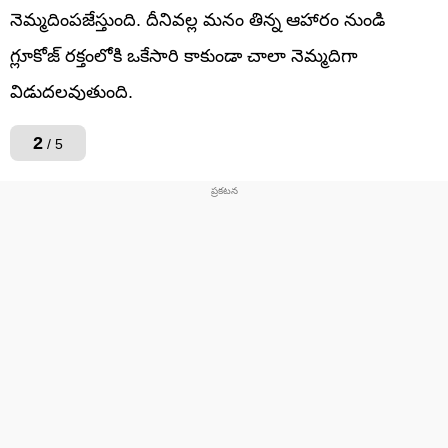
నెమ్మదింపజేస్తుంది. దీనివల్ల మనం తిన్న ఆహారం నుండి
గ్లూకోజ్ రక్తంలోకి ఒకేసారి కాకుండా చాలా నెమ్మదిగా
విడుదలవుతుంది.
2
/ 5