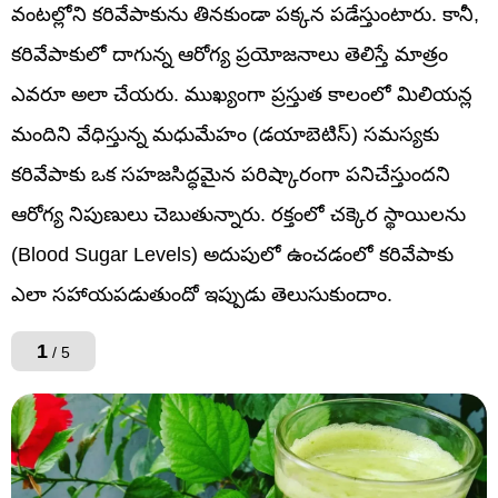
వంటల్లోని కరివేపాకును తినకుండా పక్కన పడేస్తుంటారు. కానీ,
కరివేపాకులో దాగున్న ఆరోగ్య ప్రయోజనాలు తెలిస్తే మాత్రం
ఎవరూ అలా చేయరు. ముఖ్యంగా ప్రస్తుత కాలంలో మిలియన్ల
మందిని వేధిస్తున్న మధుమేహం (డయాబెటిస్) సమస్యకు
కరివేపాకు ఒక సహజసిద్ధమైన పరిష్కారంగా పనిచేస్తుందని
ఆరోగ్య నిపుణులు చెబుతున్నారు. రక్తంలో చక్కెర స్థాయిలను
(Blood Sugar Levels) అదుపులో ఉంచడంలో కరివేపాకు
ఎలా సహాయపడుతుందో ఇప్పుడు తెలుసుకుందాం.
1
/ 5