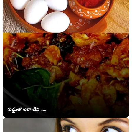
గుడ్డుతో ఇలా చేసి .....