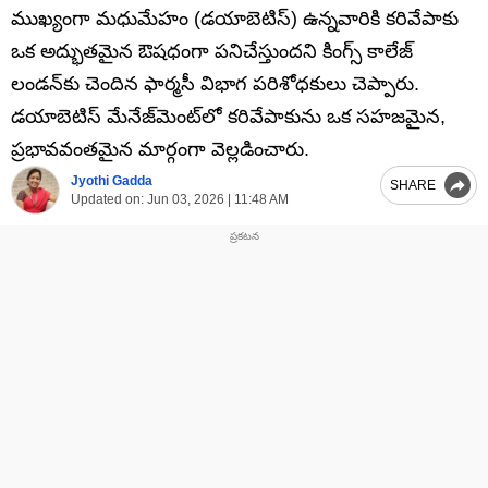
ముఖ్యంగా మధుమేహం (డయాబెటిస్) ఉన్నవారికి కరివేపాకు
ఒక అద్భుతమైన ఔషధంగా పనిచేస్తుందని కింగ్స్ కాలేజ్
లండన్‌కు చెందిన ఫార్మసీ విభాగ పరిశోధకులు చెప్పారు.
డయాబెటిస్ మేనేజ్‌మెంట్‌లో కరివేపాకును ఒక సహజమైన,
ప్రభావవంతమైన మార్గంగా వెల్లడించారు.
Jyothi Gadda
SHARE
Updated on:
Jun 03, 2026 | 11:48 AM