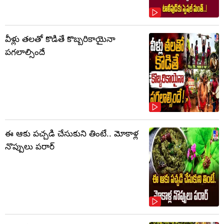
వీళ్లు తలతో కొడితే కొబ్బరికాయైనా
పగలాల్సిందే
ఈ ఆకు పచ్చడి చేసుకుని తింటే.. మోకాళ్ల
నొప్పులు పరార్‌