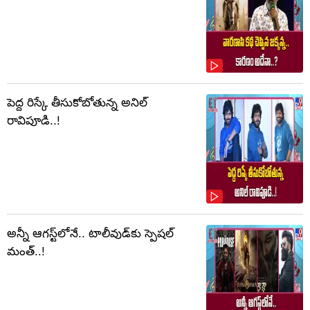
పెద్ద రిస్కే తీసుకోబోతున్న అనిల్
రావిపూడి..!
అన్నీ ఆగస్ట్‌లోనే.. టాలీవుడ్‌కు స్పెషల్
మంత్..!