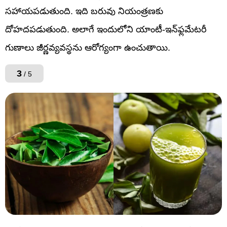
సహాయపడుతుంది. ఇది బరువు నియంత్రణకు
దోహదపడుతుంది. అలాగే ఇందులోని యాంటీ-ఇన్‌ఫ్లమేటరీ
గుణాలు జీర్ణవ్యవస్థను ఆరోగ్యంగా ఉంచుతాయి.
3
/ 5