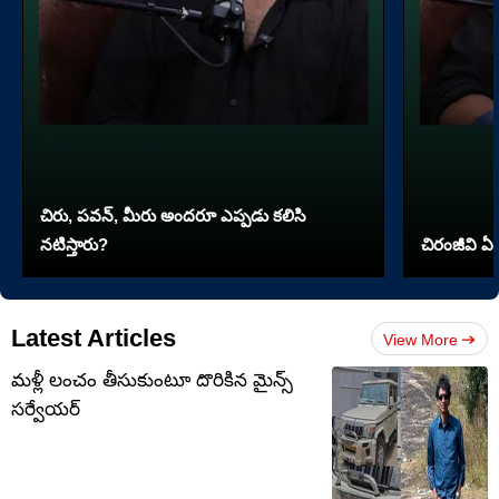
చిరు, పవన్, మీరు అందరూ ఎప్పడు కలిసి
నటిస్తారు?
చిరంజీవి ఏ 
Latest Articles
View More
మళ్లీ లంచం తీసుకుంటూ దొరికిన మైన్స్
సర్వేయర్