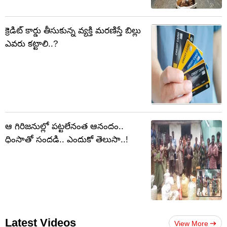
క్రెడిట్ కార్డు తీసుకున్న వ్యక్తి మరణిస్తే బిల్లు
ఎవరు కట్టాలి..?
ఆ గిరిజనుల్లో పట్టలేనంత ఆనందం..
ధింసాతో సందడి.. ఎందుకో తెలుసా..!
Latest Videos
View More