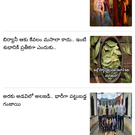
బిర్యానీ ఆకు కేవలం మసాలా కాదు.. ఇంటి
శుభానికి ప్రతీకగా ఎందుకు..
అరకు అడవిలో అలజడి.. భారీగా పట్టుబడ్డ
గంజాయి