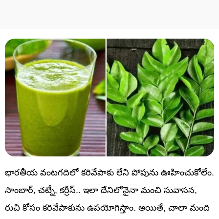
భారతీయ వంటగదిలో కరివేపాకు లేని పోపును ఊహించుకోలేం.
సాంబార్, చట్నీ, కర్రీస్.. ఇలా దేనిలోనైనా మంచి సువాసన,
రుచి కోసం కరివేపాకును ఉపయోగిస్తాం. అయితే, చాలా మంది