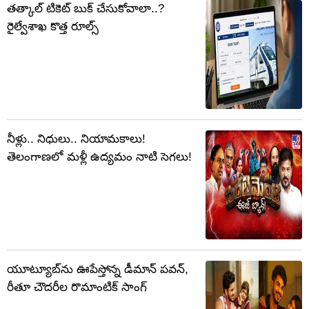
తత్కాల్ టికెట్ బుక్ చేసుకోవాలా..?
రైల్వేశాఖ కొత్త రూల్స్
నీళ్లు.. నిధులు.. నియామకాలు!
తెలంగాణలో మళ్లీ ఉద్యమం నాటి సెగలు!
యూట్యూబ్‌ను ఊపేస్తోన్న డీమాన్ పవన్,
రీతూ చౌదరీల రొమాంటిక్ సాంగ్