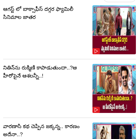
ఆగస్ట్ లో బాక్సాఫీస్ దగ్గర ఫ్యామిలీ
సినిమాల జాతర
నితిన్‌ను రుక్మిణి కాపాడుతుందా..?ఆ
హీరోపైనే ఆశలన్నీ..!
వారణాసి కథ చెప్పిన జక్కన్న.. కారణం
అదేనా..?