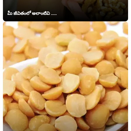
మీ జీవితంలో అలాంటివి .....