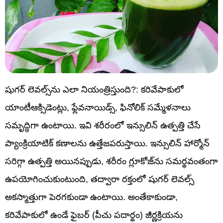
షుగర్ లెవల్స్‌ను ఎలా నియంత్రిస్తుంది?: కరివేపాకులో
యాంటీఆక్సిడెంట్లు, ఫ్లేవనాయిడ్స్, ఫినోలిక్ సమ్మేళనాలు
సమృద్ధిగా ఉంటాయి. ఇవి శరీరంలో ఇన్సులిన్ ఉత్పత్తి చేసే
ప్యాంక్రియాటిక్ కణాలను ఉత్తేజపరుస్తాయి. ఇన్సులిన్ హార్మోన్
సరిగ్గా ఉత్పత్తి అయినప్పుడు, శరీరం గ్లూకోజ్‌ను సమర్థవంతంగా
ఉపయోగించుకుంటుంది, తద్వారా రక్తంలో షుగర్ లెవల్స్
అకస్మాత్తుగా పెరగకుండా ఉంటాయి. అంతేకాకుండా,
కరివేపాకులో ఉండే ఫైబర్ (పీచు పదార్థం) జీర్ణక్రియను