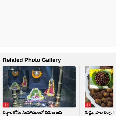
Related Photo Gallery
వర్షాల కోసం సింహాచలంలో వరుణ జప
గుడ్లు, పాల కన్నా మ