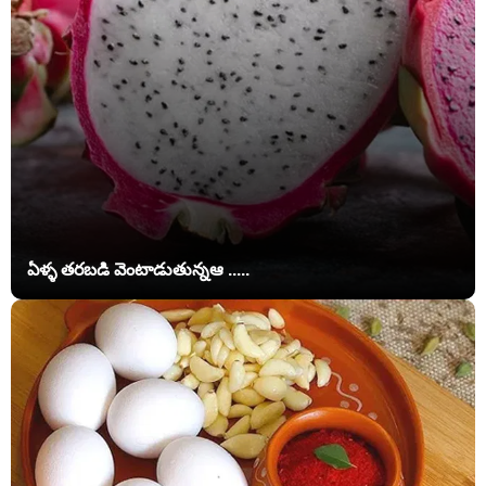
ఏళ్ళ తరబడి వెంటాడుతున్నఆ .....