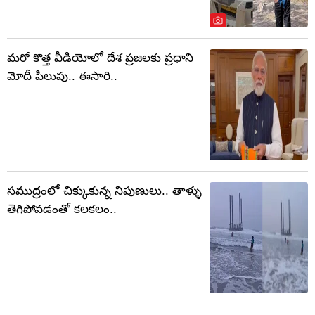
మరో కొత్త వీడియోలో దేశ ప్రజలకు ప్రధాని
మోదీ పిలుపు.. ఈసారి..
సముద్రంలో చిక్కుకున్న నిపుణులు.. తాళ్ళు
తెగిపోవడంతో కలకలం..