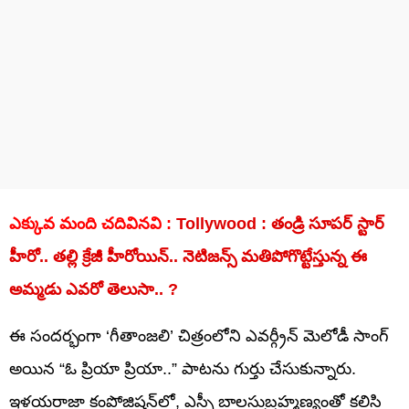
ఎక్కువ మంది చదివినవి :
Tollywood : తండ్రి సూపర్ స్టార్
హీరో.. తల్లి క్రేజీ హీరోయిన్.. నెటిజన్స్ మతిపోగొట్టేస్తున్న ఈ
అమ్మడు ఎవరో తెలుసా.. ?
ఈ సందర్భంగా ‘గీతాంజలి’ చిత్రంలోని ఎవర్గ్రీన్ మెలోడీ సాంగ్
అయిన “ఓ ప్రియా ప్రియా..” పాటను గుర్తు చేసుకున్నారు.
ఇళయరాజా కంపోజిషన్‌లో, ఎస్పీ బాలసుబ్రహ్మణ్యంతో కలిసి