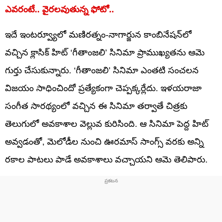
ఎవరంటే.. వైరలవుతున్న ఫోటో..
ఇదే ఇంటర్వ్యూలో మణిరత్నం-నాగార్జున కాంబినేషన్‌లో
వచ్చిన క్లాసిక్ హిట్ ‘గీతాంజలి’ సినిమా ప్రాముఖ్యతను ఆమె
గుర్తు చేసుకున్నారు. ‘గీతాంజలి’ సినిమా ఎంతటి సంచలన
విజయం సాధించిందో ప్రత్యేకంగా చెప్పక్కర్లేదు. ఇళయరాజా
సంగీత సారథ్యంలో వచ్చిన ఈ సినిమా తర్వాతే చిత్రకు
తెలుగులో అవకాశాల వెల్లువ కురిసింది. ఆ సినిమా పెద్ద హిట్
అవ్వడంతో, మెలోడీల నుంచి ఊరమాస్ సాంగ్స్ వరకు అన్ని
రకాల పాటలు పాడే అవకాశాలు వచ్చాయని ఆమె తెలిపారు.