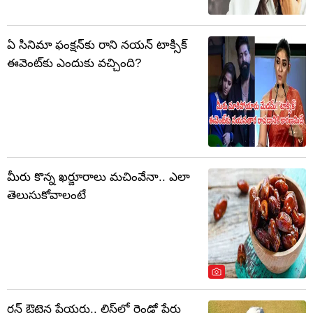
ఏ సినిమా ఫంక్షన్‌కు రాని నయన్ టాక్సిక్
ఈవెంట్‌కు ఎందుకు వచ్చింది?
మీరు కొన్న ఖర్జూరాలు మచింవేనా.. ఎలా
తెలుసుకోవాలంటే
రన్ ఔటైన ప్లేయర్లు.. లిస్ట్‌లో రెండో పేరు