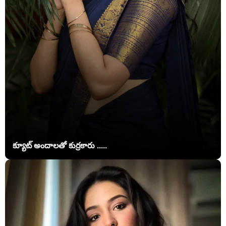
క్యూట్ అందాలతో కుర్రకారు .....