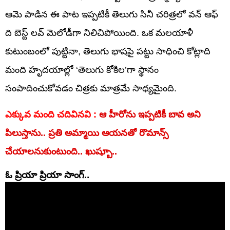
ఆమె పాడిన ఈ పాట ఇప్పటికీ తెలుగు సినీ చరిత్రలో వన్ ఆఫ్
ది బెస్ట్ లవ్ మెలోడీగా నిలిచిపోయింది. ఒక మలయాళీ
కుటుంబంలో పుట్టినా, తెలుగు భాషపై పట్టు సాధించి కోట్లాది
మంది హృదయాల్లో ‘తెలుగు కోకిల’గా స్థానం
సంపాదించుకోవడం చిత్రకు మాత్రమే సాధ్యమైంది.
ఎక్కువ మంది చదివినవి :
ఆ హీరోను ఇప్పటికీ బావ అని
పిలుస్తాను.. ప్రతి అమ్మాయి ఆయనతో రొమాన్స్
చేయాలనుకుంటుంది.. ఖుష్బూ..
ఓ ప్రియా ప్రియా సాంగ్..