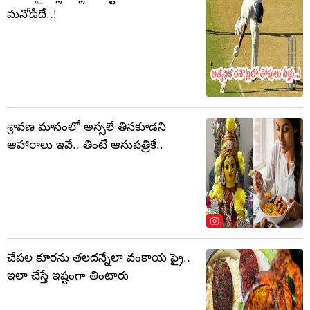
మనోడిదే..!
శ్రావణ మాసంలో అస్సలే తినకూడని
ఆహారాలు ఇవే.. తింటే ఆసుపత్రికే..
చేపల కూరను తలదన్నేలా వంకాయ ఫ్రై..
ఇలా చేస్తే ఇష్టంగా తింటారు