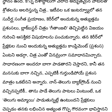
స్థానం ఉంది. కొన్ని దశాబ్దాలుగా వేలాది అద్భుతమైన పాటలతో
శ్రోతలను అలరిస్తున్న చిత్ర.. ఇటీవల ఒక ఇంటర్వ్యూలో తన
సుదీర్ఘ సంగీత ప్రయాణం, కెరీర్‌లో అందుకున్న అత్యుత్తమ
ప్రశంసలు, బ్లాక్‌బస్టర్ చిత్రం ‘గీతాంజలి’ తెచ్చిపెట్టిన విజయం
గురించి ఆసక్తికర విషయాలను పంచుకున్నారు. తన కెరీర్‌లో
ప్రేక్షకుల నుంచి అందుకున్న అత్యుత్తమ కాంప్లిమెంట్ (ప్రశంస)
ఏంటని అడగ్గా, చిత్ర ఎంతో వినమ్రంగా సమాధానమిచ్చారు.
సాధారణంగా అందరూ బాగా పాడతారని చెప్తారని, కానీ తన
మనసుకు బాగా నచ్చిన, ఎప్పటికీ గుర్తుండిపోయే ప్రశంస
మాత్రం ఒకటేనని అన్నారు. నాన్‌-తెలుగు బ్యాక్‌గ్రౌండ్ నుంచి
వచ్చినప్పటికీ.. తాను పాడే తెలుగు పాటలు వింటుంటే, ఒక
‘తెలుగు అమ్మాయి’ పాడుతున్నట్లే ఉంటుందని ప్రేక్షకులు
చెప్పడం తనకు లభించిన అత్యంత గొప్ప గౌరవంగా భావిస్తానని