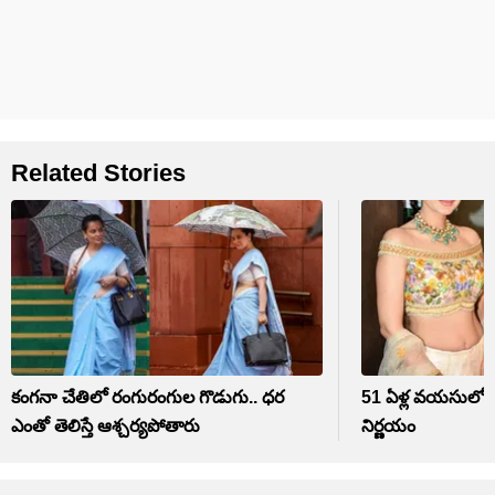
Related Stories
కంగనా చేతిలో రంగురంగుల గొడుగు.. ధర
51 ఏళ్ల వయసులో హా
ఎంతో తెలిస్తే ఆశ్చర్యపోతారు
నిర్ణయం