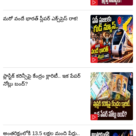
మరో వందే భారత్ స్లీపర్ ఎక్స్‌ప్రెస్ రాక!
ప్లాస్టిక్‌ కరెన్సీపై కేంద్రం క్లారిటీ.. ఇక పేపర్‌
నోట్లు బంద్‌?
అంతరిక్షంలోకి 13.5 లక్షల మంది పేర్లు..