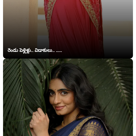
రెండు పెళ్లిళ్లు.. విడాకులు.. .....