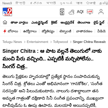
News9
हिन्दी 
ಕನ್ನಡ
मराठी
ગુજરાતી
বাংলা
ਪੰਜਾਬੀ
தமிழ
AQI
తాజా వార్తలు
ఎంటర్టైన్మెంట్
క్రికెట్
ఆంధ్రప్రదేశ్
తెలంగాణ
లైఫ్ స్టైల్
బోనాలు
ఉద్యోగాలు
జ్యోతిష్యం
టెక్నాలజీ
వాతావరణం
వీడియో
Telugu News
Entertainment
Tollywood
Singer Chitra Reveals 
Singer Chitra : ఆ పాట వల్లనే తెలుగులో నాకు
మంచి పేరు వచ్చింది.. ఎప్పటికీ మర్చిపోలేను..
సింగర్ చిత్ర..
తెలుగు ప్రేక్షకుల హృదయాల్లో ప్రత్యేక స్థానం సంపాదిచుకున్న
సింగర్ చిత్ర. శ్రోతలు ఎంతో అభిమానంగా ‘గానకోకిల’, ‘సంగీత
సరస్వతి’ అని పిలుచుకుంటారు. నాలుగు దశాబ్దాలుగా తన
అమృత గాత్రంతో దక్షిణాది సినీ సంగీత ప్రపంచాన్ని, ముఖ్యంగా
టాలీవుడ్‌ను ఓ ఊపు ఊపారు. మలయాళీ అయినప్పటికీ,