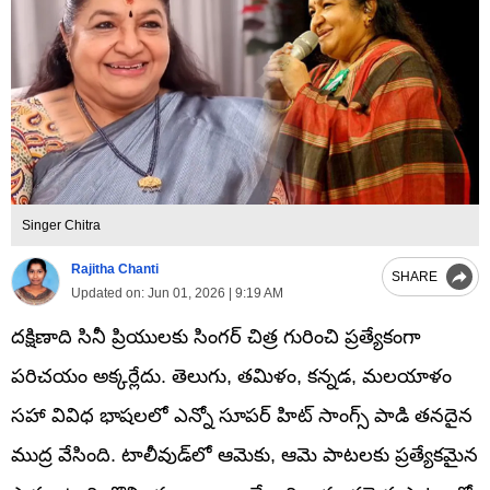
Singer Chitra
Rajitha Chanti
SHARE
Updated on:
Jun 01, 2026 | 9:19 AM
దక్షిణాది సినీ ప్రియులకు సింగర్ చిత్ర గురించి ప్రత్యేకంగా
పరిచయం అక్కర్లేదు. తెలుగు, తమిళం, కన్నడ, మలయాళం
సహా వివిధ భాషలలో ఎన్నో సూపర్ హిట్ సాంగ్స్ పాడి తనదైన
ముద్ర వేసింది. టాలీవుడ్‌లో ఆమెకు, ఆమె పాటలకు ప్రత్యేకమైన