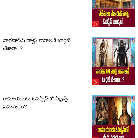
వారణాసిని వాళ్లు కావాలనే టార్గెట్
చేశారా..?
రామాయణకు ఓవర్సీస్‌లో స్క్రీన్స్
సమస్యలు?