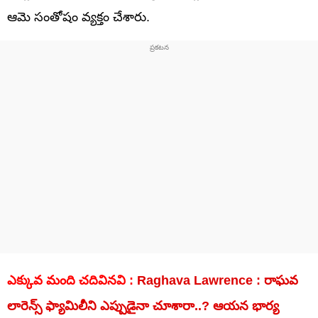
ఆమె సంతోషం వ్యక్తం చేశారు.
ఎక్కువ మంది చదివినవి :
Raghava Lawrence : రాఘవ
లారెన్స్ ఫ్యామిలీని ఎప్పుడైనా చూశారా..? ఆయన భార్య