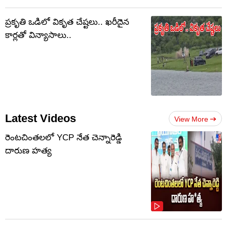
ప్రకృతి ఒడిలో వికృత చేష్టలు.. ఖరీదైన
కార్లతో విన్యాసాలు..
Latest Videos
View More
రెంటచింతలలో YCP నేత చెన్నారెడ్డి
దారుణ హత్య