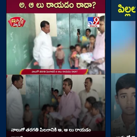
నాలుగో త‌ర‌గతి పిలగానికి అ, ఆ లు రాయ‌డం