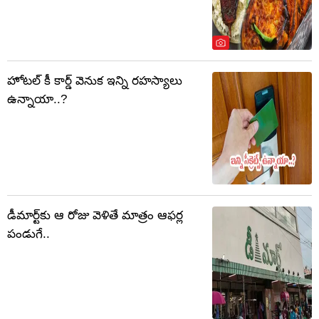
హోటల్ కీ కార్డ్ వెనుక ఇన్ని రహస్యాలు
ఉన్నాయా..?
డీమార్ట్‌కు ఆ రోజు వెళితే మాత్రం ఆఫర్ల
పండుగే..