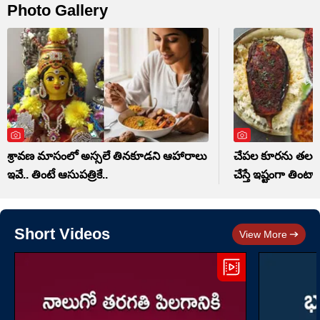
Photo Gallery
శ్రావణ మాసంలో అస్సలే తినకూడని ఆహారాలు
చేపల కూరను తలదన్
ఇవే.. తింటే ఆసుపత్రికే..
చేస్తే ఇష్టంగా తింటా
Short Videos
View More