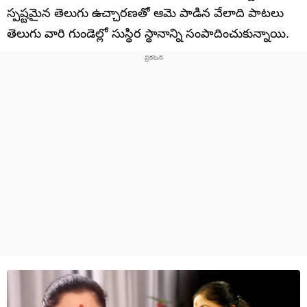
స్పష్టమైన తెలుగు ఉచ్చారణతో ఆమె పాడిన వేలాది పాటలు
తెలుగు వారి గుండెల్లో సుస్థిర స్థానాన్ని సంపాదించుకున్నాయి.