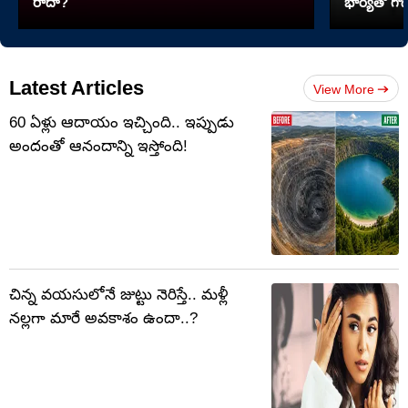
రాదా?
భార్యతో గొడ
Latest Articles
View More
60 ఏళ్లు ఆదాయం ఇచ్చింది.. ఇప్పుడు
అందంతో ఆనందాన్ని ఇస్తోంది!
చిన్న వయసులోనే జుట్టు నెరిస్తే.. మళ్లీ
నల్లగా మారే అవకాశం ఉందా..?