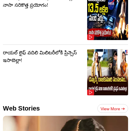
నాసా సరికొత్త ప్రయోగం!
రాయల్ లైఫ్ వదిలి మిలిటరీలోకి ప్రిన్సెస్
ఇసాబెల్లా!
Web Stories
View More