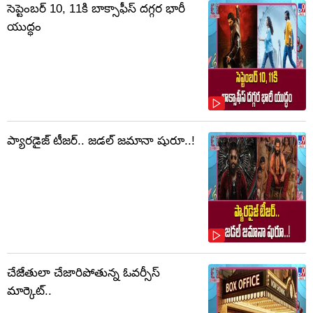
సెప్టెంబర్‌ 10, 11కి బాక్సాఫీస్ దగ్గర భారీ
యుద్ధం
ప్యారడైజ్ టీజర్.. జడల్ జమానా షురూ..!
చేజేతులా చేజారిపోతున్న ఓవర్సీస్
మార్కెట్..