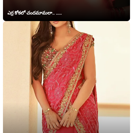
ఎర్ర కోకలో చందమామలా.. .....