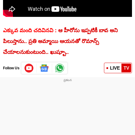
ఎక్కువ మంది చదివినవి :
ఆ హీరోను ఇప్పటికీ బావ అని
పిలుస్తాను.. ప్రతి అమ్మాయి ఆయనతో రొమాన్స్
చేయాలనుకుంటుంది.. ఖుష్బూ..
LIVE
TV
Follow Us