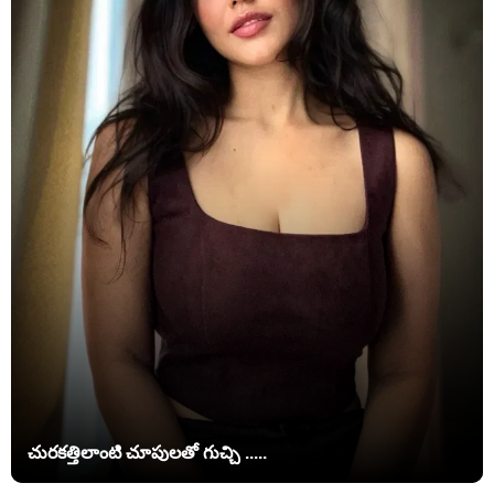
చురకత్తిలాంటి చూపులతో గుచ్చి .....