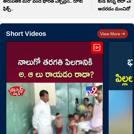
తిరుపతికి మరో వందే భారత్ ఎక్స్‌ప్రెస్.. రూట్
కుడి కన్ను లేదా ఎడ
ఫిక్స్..
అదరడం మంచిదో త
Short Videos
View More