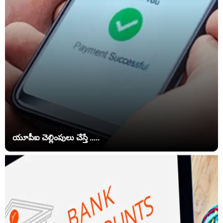
యూపీఐ చెల్లింపులు చేస్తే .....