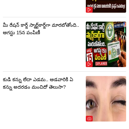
మీ రేషన్ కార్డ్ స్మార్ట్‌కార్డ్‌గా మారబోతోంది..
ఆగస్టు 15న పంపిణీ
కుడి కన్ను లేదా ఎడమ.. ఆడవారికి ఏ
కన్ను అదరడం మంచిదో తెలుసా?