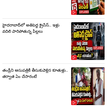
హైదరాబాద్‌లో అతిపెద్ద క్రైసిస్.. ఇళ్లు
వదిలి పారిపోతున్న పిల్లలు
తండ్రిని ఆసుపత్రికి తీసుకువెళ్లిన కూతుళ్లు..
తర్వాత ఏం చేసారంటే