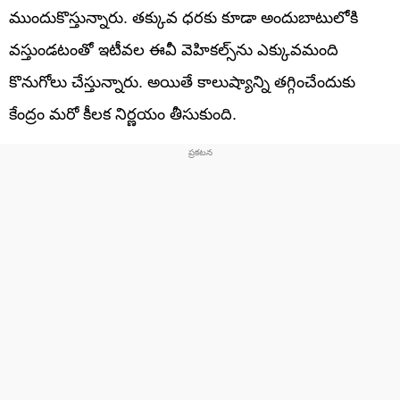
ముందుకొస్తున్నారు. తక్కువ ధరకు కూడా అందుబాటులోకి
వస్తుండటంతో ఇటీవల ఈవీ వెహికల్స్‌ను ఎక్కువమంది
కొనుగోలు చేస్తున్నారు. అయితే కాలుష్యాన్ని తగ్గించేందుకు
కేంద్రం మరో కీలక నిర్ణయం తీసుకుంది.