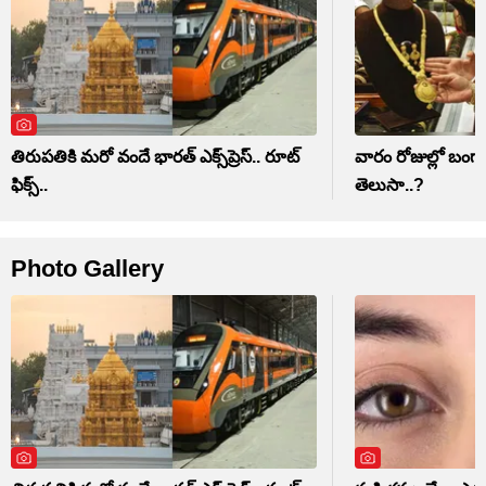
తిరుపతికి మరో వందే భారత్ ఎక్స్‌ప్రెస్.. రూట్
వారం రోజుల్లో బంగ
ఫిక్స్..
తెలుసా..?
Photo Gallery