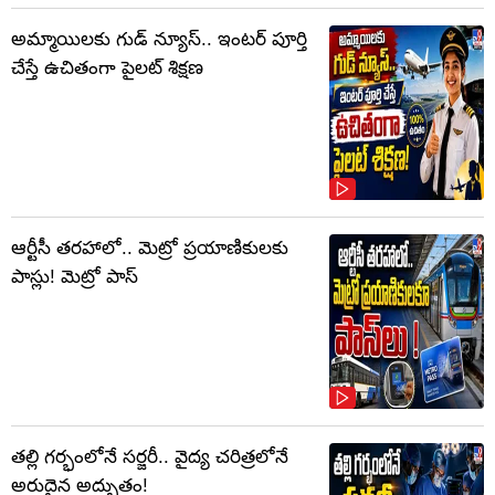
అమ్మాయిలకు గుడ్ న్యూస్.. ఇంటర్ పూర్తి
చేస్తే ఉచితంగా పైలట్ శిక్షణ
ఆర్టీసీ తరహాలో.. మెట్రో ప్రయాణికులకు
పాస్లు! మెట్రో పాస్
తల్లి గర్భంలోనే సర్జరీ.. వైద్య చరిత్రలోనే
అరుదైన అద్భుతం!