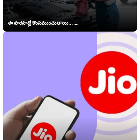
ఈ పొరపాట్లే కొంపముంచుతాయి.. .....