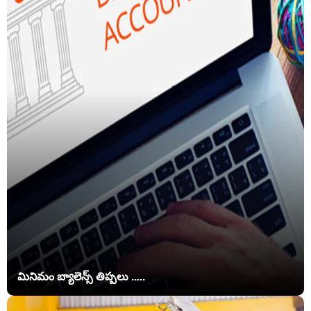
మినిమం బ్యాలెన్స్ తిప్పలు .....