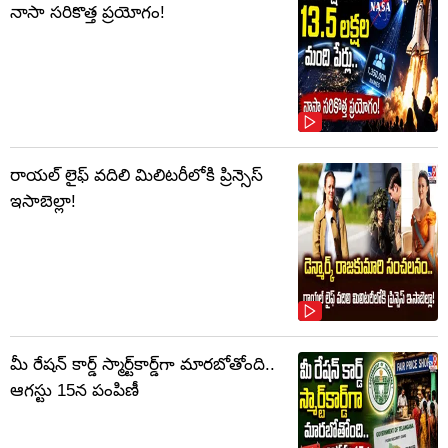
నాసా సరికొత్త ప్రయోగం!
రాయల్ లైఫ్ వదిలి మిలిటరీలోకి ప్రిన్సెస్
ఇసాబెల్లా!
మీ రేషన్ కార్డ్ స్మార్ట్‌కార్డ్‌గా మారబోతోంది..
ఆగస్టు 15న పంపిణీ