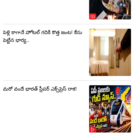
పెళ్లి కాగానే హోటల్ గదికి కొత్త జంట! కేసు
పెట్టిన భార్య..
మరో వందే భారత్ స్లీపర్ ఎక్స్‌ప్రెస్ రాక!