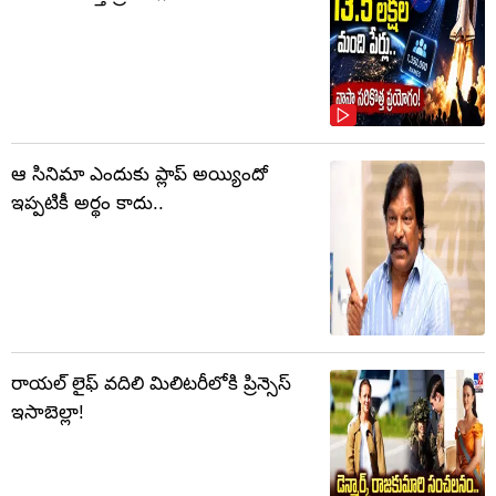
ఆ సినిమా ఎందుకు ప్లాప్ అయ్యిందో
ఇప్పటికీ అర్థం కాదు..
రాయల్ లైఫ్ వదిలి మిలిటరీలోకి ప్రిన్సెస్
ఇసాబెల్లా!