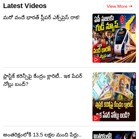
Latest Videos
View More
మరో వందే భారత్ స్లీపర్ ఎక్స్‌ప్రెస్ రాక!
ప్లాస్టిక్‌ కరెన్సీపై కేంద్రం క్లారిటీ.. ఇక పేపర్‌
నోట్లు బంద్‌?
అంతరిక్షంలోకి 13.5 లక్షల మంది పేర్లు..