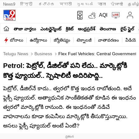
News9
हिन्दी 
ಕನ್ನಡ
मराठी
ગુજરાતી
বাংলা
ਪੰਜਾਬੀ
தமிழ
AQI
తాజా వార్తలు
ఎంటర్టైన్మెంట్
క్రికెట్
ఆంధ్రప్రదేశ్
తెలంగాణ
లైఫ్ స్టైల్
బోనాలు
ఉద్యోగాలు
జ్యోతిష్యం
టెక్నాలజీ
వాతావరణం
వీడియో
Telugu News
Business
Flex Fuel Vehicles: Central Government 
Petrol: పెట్రోల్, డీజిల్‌తో పని లేదు.. మార్కెట్లోకి
కొత్త ఫ్యూయల్.. స్పెషాలిటీ అదిరిపొద్ది..
పెట్రోల్, డీజిల్‌నే కాదు.. త్వరలో కొత్త ఇంధన రాబోతుంది. అదే
ఫ్లెక్సీ ప్యూయల్. అత్యాధునిక సాంకేతికతతో కూడిన ఈ ఇంధనం
త్వరలో మార్కెట్లోకి రానుంది. ఈ ఇంధనంతో నడిచే
వాహనాలను కూడా కంపెనీలు మార్కెట్లోకి తీసుకొస్తున్నాయి.
అసలు ఫ్లెక్సీ ప్యూయల్ అంటే ఏంటి?