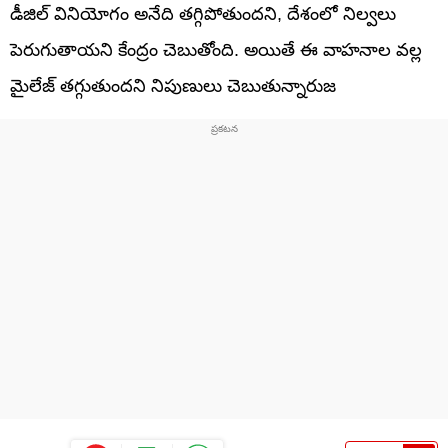
డీజిల్ వినియోగం అనేది తగ్గిపోతుందని, దేశంలో నిల్వలు
పెరుగుతాయని కేంద్రం చెబుతోంది. అయితే ఈ వాహనాల వల్ల
మైలేజ్ తగ్గుతుందని నిపుణులు చెబుతున్నారుజ