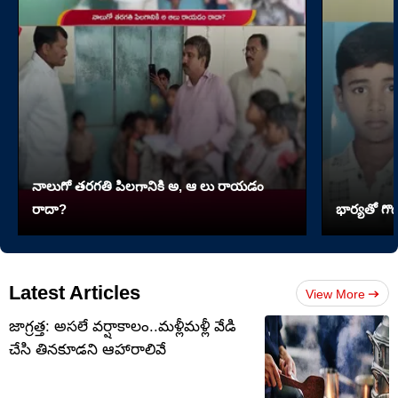
నాలుగో త‌ర‌గతి పిలగానికి అ, ఆ లు రాయ‌డం
రాదా?
భార్యతో గొడ
Latest Articles
View More
జాగ్రత్త: అసలే వర్షాకాలం..మళ్లీమళ్లీ వేడి
చేసి తినకూడని ఆహారాలివే