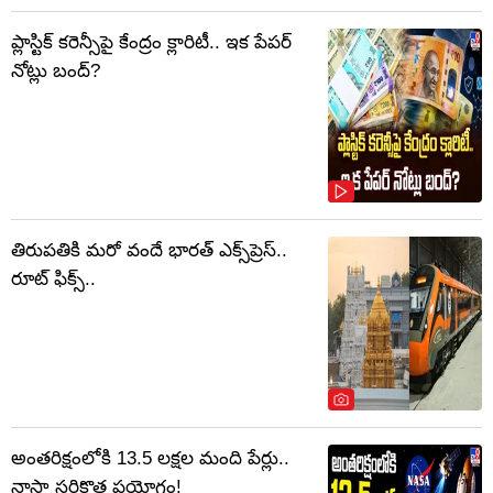
ప్లాస్టిక్‌ కరెన్సీపై కేంద్రం క్లారిటీ.. ఇక పేపర్‌
నోట్లు బంద్‌?
తిరుపతికి మరో వందే భారత్ ఎక్స్‌ప్రెస్..
రూట్ ఫిక్స్..
అంతరిక్షంలోకి 13.5 లక్షల మంది పేర్లు..
నాసా సరికొత్త ప్రయోగం!