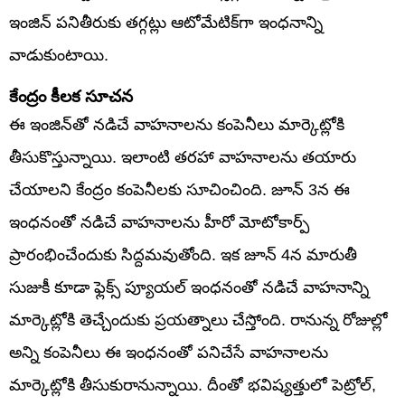
ఇంజిన్ పనితీరుకు తగ్గట్లు ఆటోమేటిక్‌గా ఇంధనాన్ని
వాడుకుంటాయి.
కేంద్రం కీలక సూచన
ఈ ఇంజిన్‌తో నడిచే వాహనాలను కంపెనీలు మార్కెట్లోకి
తీసుకొస్తున్నాయి. ఇలాంటి తరహా వాహనాలను తయారు
చేయాలని కేంద్రం కంపెనీలకు సూచించింది. జూన్ 3న ఈ
ఇంధనంతో నడిచే వాహనాలను హీరో మోటోకార్ప్
ప్రారంభించేందుకు సిద్దమవుతోంది. ఇక జూన్ 4న మారుతీ
సుజుకీ కూడా ఫ్లెక్స్ ప్యూయల్ ఇంధనంతో నడిచే వాహనాన్ని
మార్కెట్లోకి తెచ్చేందుకు ప్రయత్నాలు చేస్తోంది. రానున్న రోజుల్లో
అన్ని కంపెనీలు ఈ ఇంధనంతో పనిచేసే వాహనాలను
మార్కెట్లోకి తీసుకురానున్నాయి. దీంతో భవిష్యత్తులో పెట్రోల్,