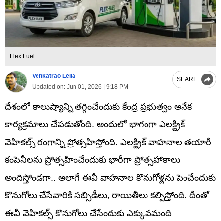
Flex Fuel
Venkatrao Lella
SHARE
Updated on:
Jun 01, 2026 | 9:18 PM
దేశంలో కాలుష్యాన్ని తగ్గించేందుకు కేంద్ర ప్రభుత్వం అనేక
కార్యక్రమాలు చేపడుతోంది. అందులో భాగంగా ఎలక్ట్రిక్
వెహికల్స్ రంగాన్ని ప్రోత్సహిస్తోంది. ఎలక్ట్రిక్ వాహనాల తయారీ
కంపెనీలను ప్రోత్సహించేందుకు భారీగా ప్రోత్సహాకాలు
అందిస్తోండగా.. అలాగే ఈవీ వాహనాల కొనుగోళ్లను పెంచేందుకు
కొనుగోలు చేసేవారికి సబ్సిడీలు, రాయితీలు కల్పిస్తోంది. దీంతో
ఈవీ వెహికల్స్ కొనుగోలు చేసేందుకు ఎక్కువమంది