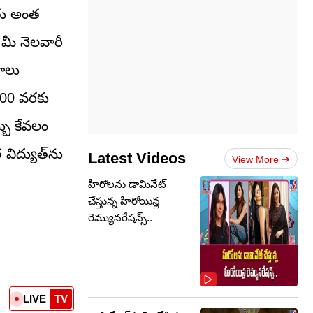
్తు అంత
ల మీ నెలవారీ
ణాలు
,000 వరకు
బు కేవలం
విద్యుత్‌ను
Latest Videos
View More
హీరోలను డామినేట్
చేస్తున్న హీరోయిన్ల
రెమ్యునరేషన్స్..
LIVE
TV