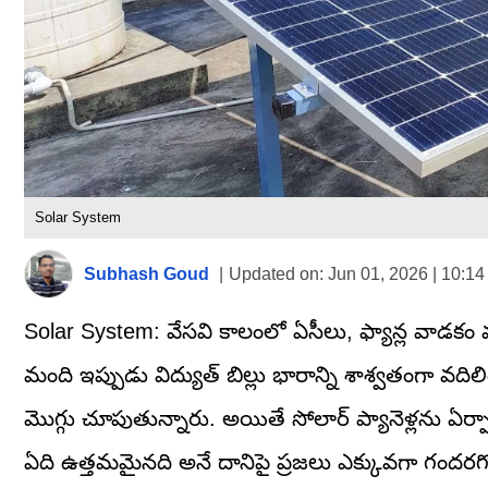
Solar System
Subhash Goud
|
Updated on:
Jun 01, 2026 | 10:1
Solar System: వేసవి కాలంలో ఏసీలు, ఫ్యాన్ల వాడకం వల్ల
మంది ఇప్పుడు విద్యుత్ బిల్లు భారాన్ని శాశ్వతంగా వది
మొగ్గు చూపుతున్నారు. అయితే సోలార్ ప్యానెళ్లను ఏర్ప
ఏది ఉత్తమమైనది అనే దానిపై ప్రజలు ఎక్కువగా గందరగ