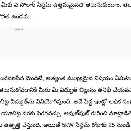
గా మీకు ఏ సోలార్ సిస్టమ్ ఉత్తమమైనదో తెలుసుకుందాం. తద
్ కొరత ఉండదు.
రిగణించవలసిన మొదటి, అత్యంత ముఖ్యమైన విషయం ఏమిటంట
ి తెలుసుకోవడానికి మీరు మీ విద్యుత్ బిల్లును తనిఖీ చేయవచ
విద్యుత్‌ను వినియోగిస్తుంది. అదే పెద్ద ఇంట్లో అధిక సం
ిట్ల వరకు పెరగవచ్చు. అవుట్‌పుట్ గురించి మాట్లాడి
ను ఉత్పత్తి చేస్తుంది. అయితే 5kW సిస్టమ్ రోజుకు 25 నుండ