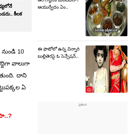
్యలోనే
ఆయుర్వేదం ఏం..
ఉండదు.. కీలక
ఈ ఫొటోలో ఉన్న చిన్నారి
 9 నుండి 10
బుల్లితెరపై ఓ సెన్సేషన్..
ద్దిగా వాలుగా
ుంది. దాని
ట్టుపక్కల ఏ
సా..?