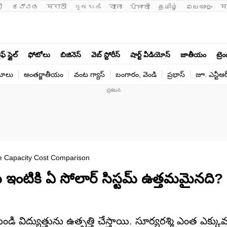
ी 
ಕನ್ನಡ
मराठी
ગુજરાતી
বাংলা
ਪੰਜਾਬੀ
தமிழ்
മലയാളം
म
ఫ్ స్టైల్
ఫోటోలు
బిజినెస్
వెబ్ స్టోరీస్
షార్ట్ వీడియోస్
జాతీయం
ట్రె
యోలు
అంతర్జాతీయం
వంట గ్యాస్
బంగారం, వెండి
ప్రభాస్
జూ. ఎన్టీఆర
 Capacity Cost Comparison
టికి ఏ సోలార్ సిస్టమ్ ఉత్తమమైనది? బ
 విద్యుత్తును ఉత్పత్తి చేస్తాయి. సూర్యరశ్మి ఎంత ఎక్కు