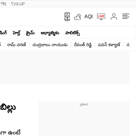
नी9
TV9-UP
AQI
ండింగ్
హెల్త్‌
క్రైమ్
ఆధ్యాత్మికం
పాలిటిక్స్‌
్
రామ్ చ‌ర‌ణ్‌
చంద్రబాబు నాయుడు
రేవంత్ రెడ్డి
పవన్ కళ్యాణ్
నరేంద
ిల్లు
వగా ఉంటే