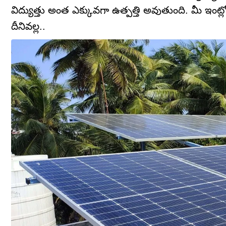
విద్యుత్తు అంత ఎక్కువగా ఉత్పత్తి అవుతుంది. మీ ఇంట్లో
దీనివల్ల..