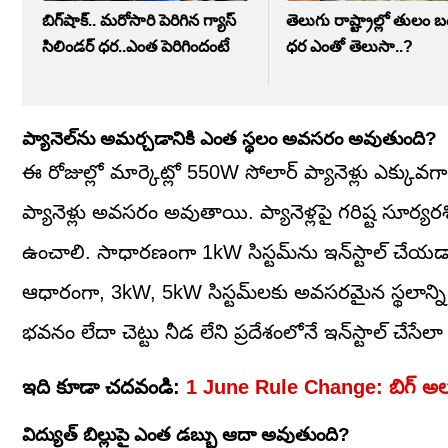
బిగ్‌షాక్‌.. మరోసారి పెరిగిన గ్యాస్‌
తెలుగు రాష్ట్రాల్లో తులం 
సిలిండర్ ధర..ఎంత పెరిగిందంటే
ధర ఎంతో తెలుసా..?
ప్యానెల్‌ను అమర్చడానికి ఎంత స్థలం అవసరం అవుతుంది?
ఈ రోజుల్లో మార్కెట్లో 550W సోలార్ ప్యానెళ్లు ఎక్కువగా 
ప్యానెళ్లు అవసరం అవుతాయి. ప్యానెళ్లపై గరిష్ట సూర్యరశ్
ఉంచాలి. సాధారణంగా 1kW సిస్టమ్‌ను ఇన్‌స్టాల్ చే
ఆధారంగా, 3kW, 5kW సిస్టమ్‌లకు అవసరమైన స్థలాన్ని మీ
భవనం లేదా చెట్టు నీడ లేని ప్రదేశంలోనే ఇన్‌స్టాల్ చేసేల
ఇది కూడా చదవండి:
1 June Rule Change: బిగ్‌ అల
విద్యుత్ బిల్లుపై ఎంత డబ్బు ఆదా అవుతుంది?