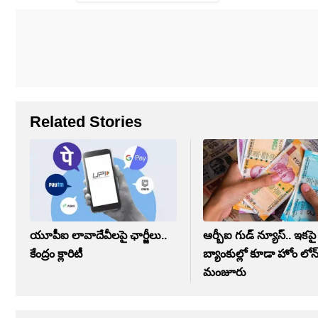
Related Stories
యూపీఐ లావాదేవీలపై ఛార్జీలు..
ఆర్బీఐ గుడ్ న్యూస్.. ఇకప
కేంద్రం క్లారిటీ
బ్యాంకుల్లో కూడా హోం లోన
మంజూరు