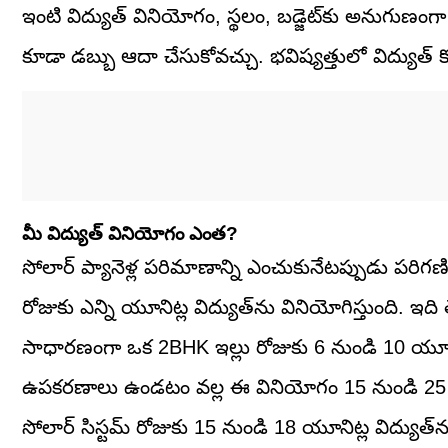
ఇంటి విద్యుత్ వినియోగం, స్థలం, బడ్జెట్‌కు అనుగుణం
కూడా డబ్బు ఆదా చేసుకోవచ్చు. భవిష్యత్తులో విద్యుత
మీ విద్యుత్ వినియోగం ఎంత?
సోలార్ ప్యానెళ్ల పరిమాణాన్ని ఎంచుకునేటప్పుడు ప
రోజుకు ఎన్ని యూనిట్ల విద్యుత్‌ను వినియోగిస్తుంది. ఇద
సాధారణంగా ఒక 2BHK ఇల్లు రోజుకు 6 నుండి 10 యూనిట్ల 
ఉపకరణాలు ఉండటం వల్ల ఈ వినియోగం 15 నుండి 25 యూన
సోలార్ సిస్టమ్ రోజుకు 15 నుండి 18 యూనిట్ల విద్యుత్‌