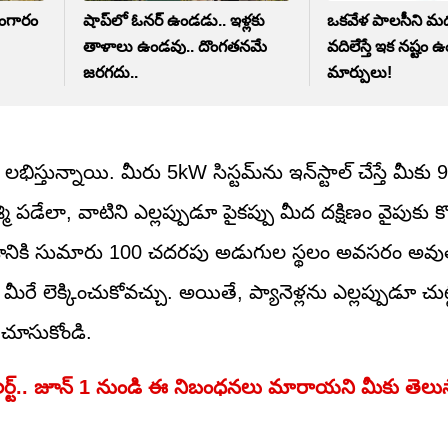
బంగారం
షాప్‌లో ఓనర్ ఉండడు.. ఇళ్లకు
ఒకవేళ పాలసీని మధ
తాళాలు ఉండవు.. దొంగతనమే
వదిలేస్తే ఇక నష్టం 
జరగదు..
మార్పులు!
లభిస్తున్నాయి. మీరు 5kW సిస్టమ్‌ను ఇన్‌స్టాల్ చేస్తే మీకు
మి పడేలా, వాటిని ఎల్లప్పుడూ పైకప్పు మీద దక్షిణం వైపుకు కొ
యడానికి సుమారు 100 చదరపు అడుగుల స్థలం అవసరం అవుత
రే లెక్కించుకోవచ్చు. అయితే, ప్యానెళ్లను ఎల్లప్పుడూ చు
ా చూసుకోండి.
ర్ట్‌.. జూన్ 1 నుండి ఈ నిబంధనలు మారాయని మీకు తెలు