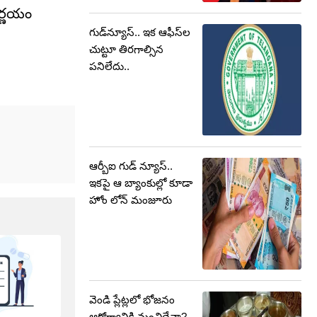
ిర్ణయం
గుడ్‌న్యూస్.. ఇక ఆఫీస్‌ల
చుట్టూ తిరగాల్సిన
పనిలేదు..
ఆర్బీఐ గుడ్ న్యూస్..
ఇకపై ఆ బ్యాంకుల్లో కూడా
హోం లోన్ మంజూరు
వెండి ప్లేట్లలో భోజనం
ఆరోగ్యానికి మంచిదేనా?