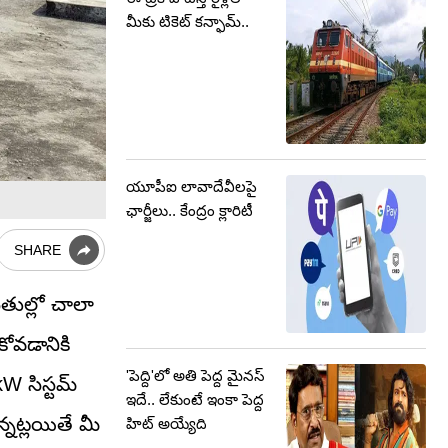
మీకు టికెట్ కన్ఫామ్..
యూపీఐ లావాదేవీలపై
ఛార్జీలు.. కేంద్రం క్లారిటీ
SHARE
ితుల్లో చాలా
కోవడానికి
'పెద్ది'లో అతి పెద్ద మైనస్
kW సిస్టమ్
ఇదే.. లేకుంటే ఇంకా పెద్ద
్నట్లయితే మీ
హిట్ అయ్యేది