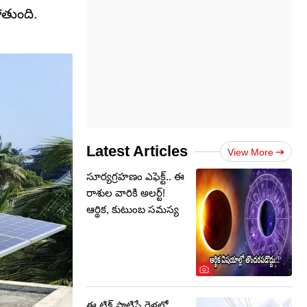
ోతుంది.
Latest Articles
View More
సూర్యగ్రహణం ఎఫెక్ట్.. ఈ
రాశుల వారికి అలర్ట్!
ఆర్థిక, కుటుంబ సమస్య
ఈ ట్రిక్ పాటిస్తే రైళ్లలో