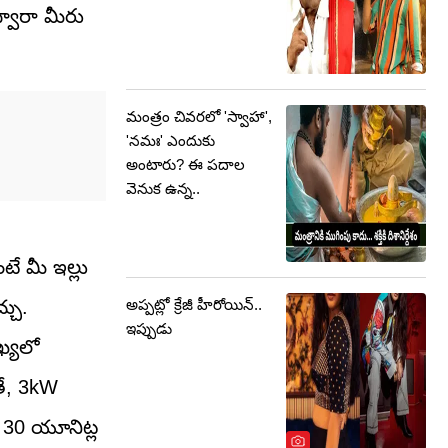
్వారా మీరు
మంత్రం చివరలో 'స్వాహా',
'నమః' ఎందుకు
అంటారు? ఈ పదాల
వెనుక ఉన్న..
ే మీ ఇల్లు
అప్పట్లో క్రేజీ హీరోయిన్..
్చు.
ఇప్పుడు
ఖ్యలో
తే, 3kW
ి 30 యూనిట్ల