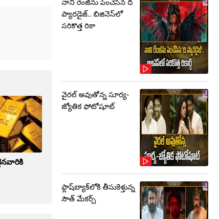
నాని రేంజ్‌ను పెంచేసిన ది
ప్యారడైజ్.. బిజినెస్‌లో
సరికొత్త రికా
వైరల్ అవుతోన్న సూర్య-
జ్యోతిక ఫోటోషూట్
్టినవారికి
ఫ్లాష్‌బ్యాక్‌లోకి తీసుకెళ్తున్న
సౌత్‌ మేకర్స్‌