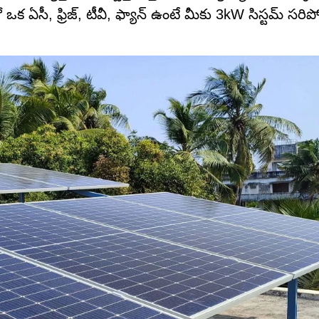
 ఒక ఏసీ, ఫ్రిజ్, టీవీ, ఫ్యాన్ ఉంటే మీకు 3kW సిస్టమ్ సరిప