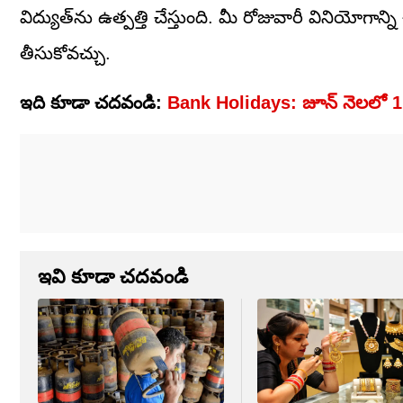
విద్యుత్‌ను ఉత్పత్తి చేస్తుంది. మీ రోజువారీ వినియో
తీసుకోవచ్చు.
ఇది కూడా చదవండి:
Bank Holidays: జూన్‌ నెలలో 11 
ఇవి కూడా చదవండి