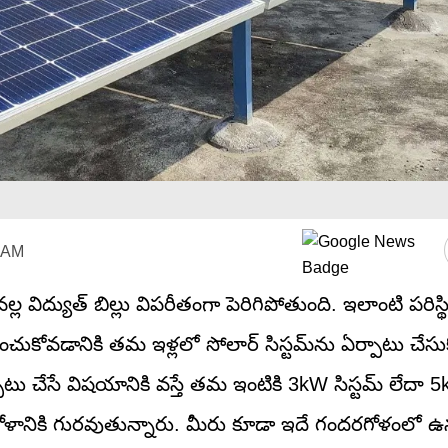
4 AM
 విద్యుత్ బిల్లు విపరీతంగా పెరిగిపోతుంది. ఇలాంటి పరిస్థ
లించుకోవడానికి తమ ఇళ్లలో సోలార్ సిస్టమ్‌ను ఏర్పాటు చేసు
ాటు చేసే విషయానికి వస్తే తమ ఇంటికి 3kW సిస్టమ్ లేదా 5
ోళానికి గురవుతున్నారు. మీరు కూడా ఇదే గందరగోళంలో ఉన