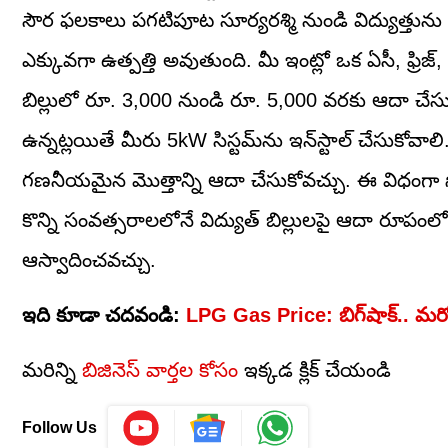
సౌర ఫలకాలు పగటిపూట సూర్యరశ్మి నుండి విద్యుత్తును ఉ
ఎక్కువగా ఉత్పత్తి అవుతుంది. మీ ఇంట్లో ఒక ఏసీ, ఫ్రిజ్,
బిల్లులో రూ. 3,000 నుండి రూ. 5,000 వరకు ఆదా చే
ఉన్నట్లయితే మీరు 5kW సిస్టమ్‌ను ఇన్‌స్టాల్ చేసుకోవ
గణనీయమైన మొత్తాన్ని ఆదా చేసుకోవచ్చు. ఈ విధంగా సోల
కొన్ని సంవత్సరాలలోనే విద్యుత్ బిల్లులపై ఆదా రూపంలో
ఆస్వాదించవచ్చు.
ఇది కూడా చదవండి:
LPG Gas Price: బిగ్‌షాక్‌.. మరోస
మరిన్ని
బిజినెస్ వార్తల కోసం
ఇక్కడ క్లిక్ చేయండి
Follow Us