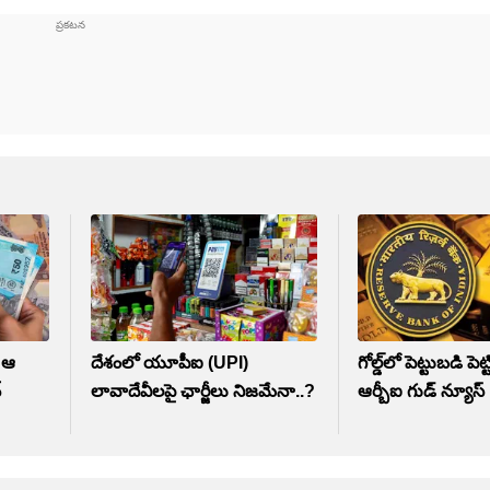
ై ఆ
దేశంలో యూపీఐ (UPI)
గోల్డ్‌లో పెట్టుబడి పెట
్
లావాదేవీలపై ఛార్జీలు నిజమేనా..?
ఆర్బీఐ గుడ్ న్యూస్