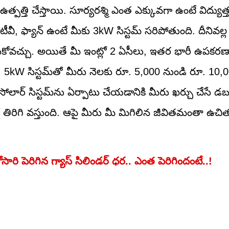
త్పత్తి చేస్తాయి. సూర్యరశ్మి ఎంత ఎక్కువగా ఉంటే విద్యుత
 టీవీ, ఫ్యాన్ ఉంటే మీకు 3kW సిస్టమ్ సరిపోతుంది. దీనివల్
సుకోవచ్చు. అయితే మీ ఇంట్లో 2 ఏసీలు, ఇతర భారీ ఉపకర
ాలి. 5kW సిస్టమ్‌తో మీరు నెలకు రూ. 5,000 నుండి రూ. 10
ార్ సిస్టమ్‌ను ఏర్పాటు చేయడానికి మీరు ఖర్చు చేసే డబ్
 తిరిగి వస్తుంది. ఆపై మీరు మీ మిగిలిన జీవితమంతా ఉచిత 
ారి పెరిగిన గ్యాస్‌ సిలిండర్ ధర.. ఎంత పెరిగిందంటే..!