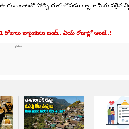
గాన్ని ఈ గణాంకాలతో పోల్చి చూసుకోవడం ద్వారా మీరు సరైన న
రోజులు బ్యాంకులు బంద్‌.. ఏయే రోజుల్లో అంటే..!