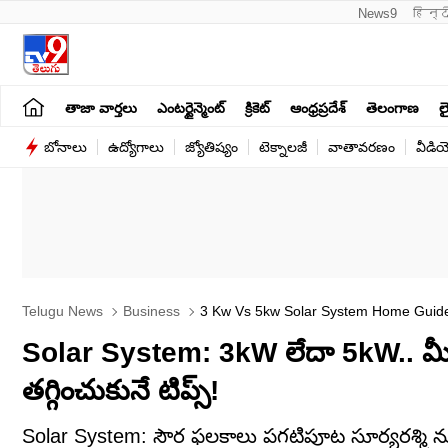
News9
हिन्द
తాజా వార్తలు
ఎంటర్టైన్మెంట్
క్రికెట్
ఆంధ్రప్రదేశ్
తెలంగాణ
లై
బోనాలు
ఉద్యోగాలు
జ్యోతిష్యం
టెక్నాలజీ
వాతావరణం
వీడి
Telugu News
Business
3 Kw Vs 5kw Solar System Home Guide
Solar System: 3kW లేదా 5kW.. మీ ఇం
తగ్గించుకునే టిప్స్‌!
Solar System: సౌర ఫలకాలు పగటిపూట సూర్యరశ్మి నుండి