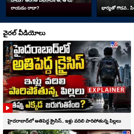
నాలుగో త‌ర‌గతి పిలగానికి అ, ఆ లు
రాయ‌డం రాదా?
భార్యతో గొడవ.. పి
వైరల్ వీడియోలు
హైదరాబాద్‌లో అతిపెద్ద క్రైసిస్.. ఇళ్లు వదిలి పారిపోతున్న పిల్లలు