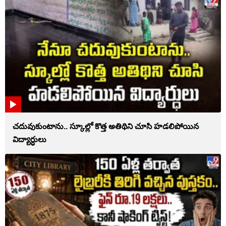
చదువుకుంటాను.. స్కూల్లో కొత్త అతిథిని చూసి హడలిపోయిన
విద్యార్ధులు