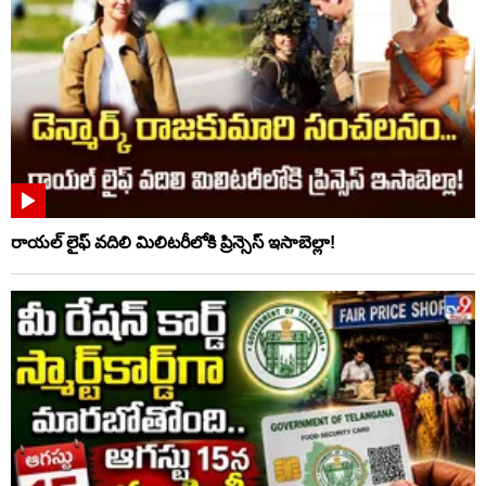
రాయల్ లైఫ్ వదిలి మిలిటరీలోకి ప్రిన్సెస్ ఇసాబెల్లా!