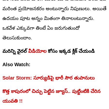
మరింత ప్రయోజనకరం అంటున్నారు నిపుణులు. అయితే
ఉదయం పూట అన్నం మితంగా తినాలంటున్నారు.
ఒకవేళ ఎక్కువగా తింటే ఏం జరుగుతుందో
తెలుసుకుందాం.
మరిన్ని వైరల్
వీడియోల
కోసం ఇక్కడ క్లిక్ చేయండి
Also Watch:
Solar Storm: సూర్యుడిపై భారీ సౌర తుపానులు
కొత్త కాపురంలో చిచ్చు పెట్టిన జ్యూస్.. పుట్టింటికి చేరిన
యువతి !!