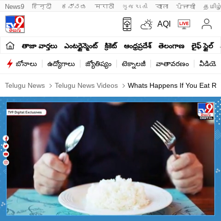
News9
हिन्दी 
ಕನ್ನಡ
मराठी
ગુજરાતી
বাংলা
ਪੰਜਾਬੀ
தமிழ
AQI
తాజా వార్తలు
ఎంటర్టైన్మెంట్
క్రికెట్
ఆంధ్రప్రదేశ్
తెలంగాణ
లైఫ్ స్టైల్
బోనాలు
ఉద్యోగాలు
జ్యోతిష్యం
టెక్నాలజీ
వాతావరణం
వీడియో
Telugu News
Telugu News Videos
Whats Happens If You Eat Ric