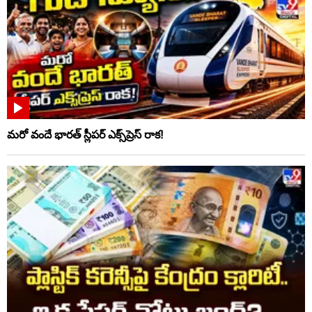
మరో వందే భారత్ స్లీపర్ ఎక్స్‌ప్రెస్ రాక!