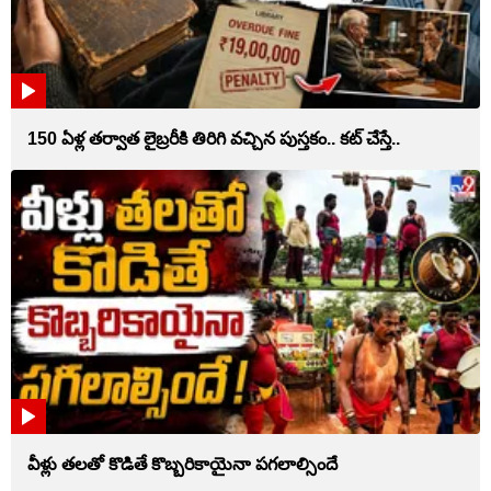
150 ఏళ్ల తర్వాత లైబ్రరీకి తిరిగి వచ్చిన పుస్తకం.. కట్ చేస్తే..
వీళ్లు తలతో కొడితే కొబ్బరికాయైనా పగలాల్సిందే