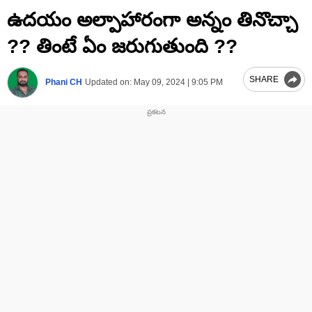
0
ఉదయం అల్పాహారంగా అన్నం తినొచ్చా
seconds
of
2
?? తింటే ఏం జరుగుతుంది ??
minutes,
24
seconds
SHARE
Phani CH
Updated on:
May 09, 2024 | 9:05 PM