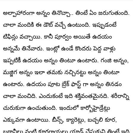
అల్పాహారంగా అన్నం తినొచ్చా.. తింటే ఏం జరుగుతుంది.
చాలా మందికి ఈ డౌట్ వచ్చే ఉంటుంది. ఇప్పుడంటే
టిఫిన్లు వచ్చాయి. కానీ పూర్వం అయితే ఉదయం
అన్నమే తినేవారు. ఇంట్లో ఉండే కొందరు పెద్ద వాళ్లు
ఇప్పటికీ ఉదయం అన్నం తింటూ ఉంటారు. గంజి అన్నం,
మజ్జిగ అన్నం ఇలా తమకు నచ్చినట్టు అన్నం తింటూ
ఉంటారు. ఉదయం పూట బ్రేక్ ఫాస్ట్ గా అన్నం తినడం
చాలా మంచిది. ఎందుకంటే ఇది శక్తివంతమైనది. శరీరాన్ని
చురుకుగా ఉంచుతుంది. ఇందులో కార్బోహైడ్రేట్లు
ఎక్కువగా ఉంటాయి. బీన్స్, క్యారెట్లు, బచ్చలి కూర,
బఠానీలు వంటి కూరగాయలు యాడ్ చేసుకుని తింటే ఇది