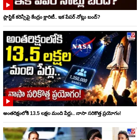
ప్లాస్టిక్‌ కరెన్సీపై కేంద్రం క్లారిటీ.. ఇక పేపర్‌ నోట్లు బంద్‌?
అంతరిక్షంలోకి 13.5 లక్షల మంది పేర్లు.. నాసా సరికొత్త ప్రయోగం!