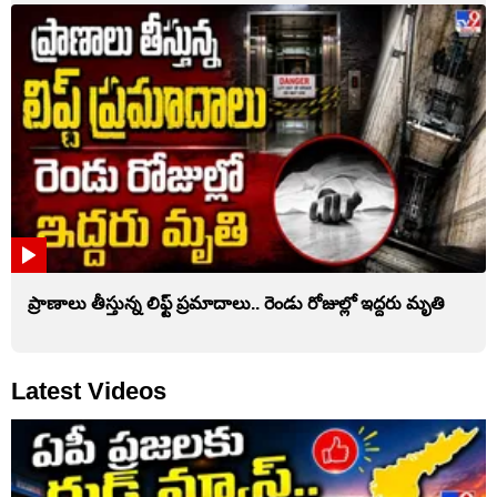
ప్రాణాలు తీస్తున్న లిఫ్ట్‌ ప్రమాదాలు.. రెండు రోజుల్లో ఇద్దరు మృతి
Latest Videos