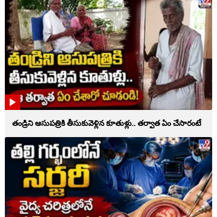
తండ్రిని ఆసుపత్రికి తీసుకువెళ్లిన కూతుళ్లు.. తర్వాత ఏం చేసారంటే