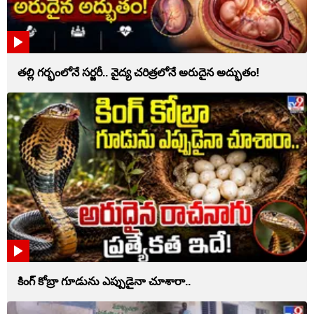
తల్లి గర్భంలోనే సర్జరీ.. వైద్య చరిత్రలోనే అరుదైన అద్భుతం!
కింగ్ కోబ్రా గూడును ఎప్పుడైనా చూశారా..