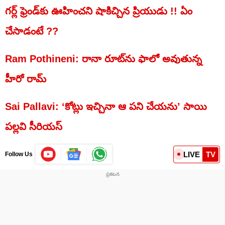
గర్ల్‌ ఫ్రెండ్‌కు ఊహించని షాకిచ్చిన ప్రియుడు !! ఏం
చేసాడంటే ??
Ram Pothineni: రానా రూట్‌ను ఫాలో అవుతున్న
హీరో రామ్‌
Sai Pallavi: ‘కోట్లు ఇచ్చినా ఆ పని చేయను’ సాయి
పల్లవి సీరియస్
LIVE
TV
Follow Us