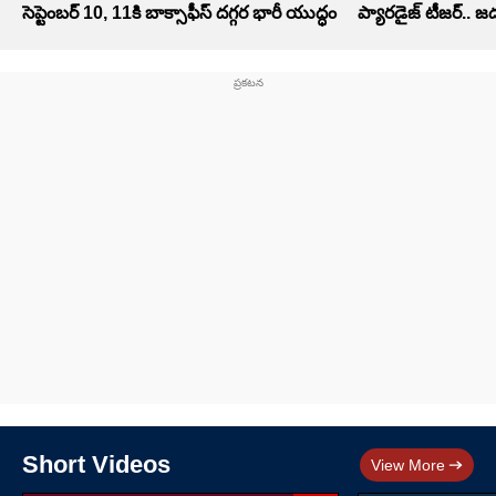
సెప్టెంబర్‌ 10, 11కి బాక్సాఫీస్ దగ్గర భారీ యుద్ధం
ప్యారడైజ్ టీజర్.. 
Short Videos
View More