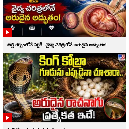
తల్లి గర్భంలోనే సర్జరీ.. వైద్య చరిత్రలోనే అరుదైన అద్భుతం!