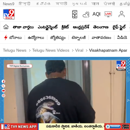
News9
हिन्दी 
ಕನ್ನಡ
मराठी
ગુજરાતી
বাংলা
ਪੰਜਾਬੀ
தமிழ
AQI
తాజా వార్తలు
ఎంటర్టైన్మెంట్
క్రికెట్
ఆంధ్రప్రదేశ్
తెలంగాణ
లైఫ్ స్టైల్
బోనాలు
ఉద్యోగాలు
జ్యోతిష్యం
టెక్నాలజీ
వాతావరణం
వీడియో
Telugu News
Telugu News Videos
Viral
Visakhapatnam Apartm