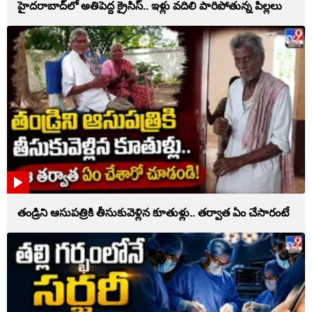
హైదరాబాద్‌లో అతిపెద్ద క్రైసిస్.. ఇళ్లు వదిలి పారిపోతున్న పిల్లలు
తండ్రిని ఆసుపత్రికి తీసుకువెళ్లిన కూతుళ్లు.. తర్వాత ఏం చేసారంటే