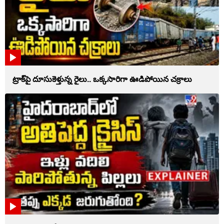
ట్రాక్‌పై దూసుకెళ్తున్న రైలు.. ఒక్కసారిగా ఊడిపోయిన చక్రాలు