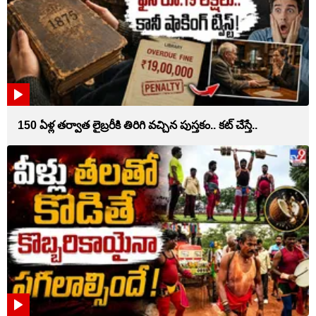
150 ఏళ్ల తర్వాత లైబ్రరీకి తిరిగి వచ్చిన పుస్తకం.. కట్ చేస్తే..