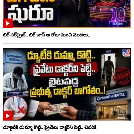
బిగ్ సర్‌ప్రైజ్‌.. బిగ్ బాస్‌ ఆ రోజు నుంచి మొదలు..
డ్యూటీకి డుమ్మా కొట్టి.. ప్రైవేటు డాక్టర్‌ని పెట్టి.. చివరికి