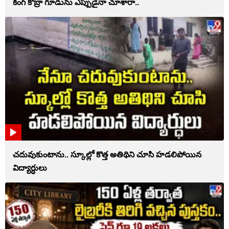
కింగ్ కోబ్రా గూడును ఎప్పుడైనా చూశారా..
చదువుకుంటాను.. స్కూల్లో కొత్త అతిథిని చూసి హడలిపోయిన
విద్యార్ధులు