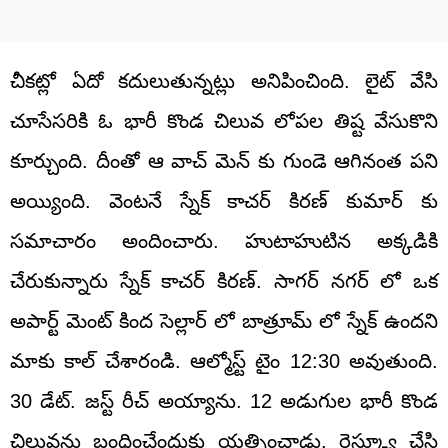
చీకట్లో ఏదో కదులుతున్నట్లు అనిపించింది. లైట్ వేసి
చూసేసరికి ఓ భారీ కొండ చిలువ లోపల తిష్ట వేసుకొని
కూర్చుంది. దీంతో ఆ వాచ్ మెన్ కు గుండె ఆగినంత పని
అయ్యింది. వెంటనే స్నేక్ కాచర్ కిరణ్ కుమార్ కు
సమాచారం అందించారు. హుటాహుటిన అక్కడికి
చేరుకున్నారు స్నేక్ కాచర్ కిరణ్. సాగర్ నగర్ లో ఒక
అపార్ట్ మెంట్ కింద సెల్లార్ లో బాత్రూమ్ లో స్నేక్ ఉందని
మాకు కాల్ చేశారండి. ఆల్మోస్ట్ టైం 12:30 అవుతుంది.
30 డేట్. జస్ట్ రీచ్ అయ్యాను. 12 అడుగుల భారీ కొండ
చిలువను బంధించేందుకు యత్నించాడు. రెస్క్యూ చేసి