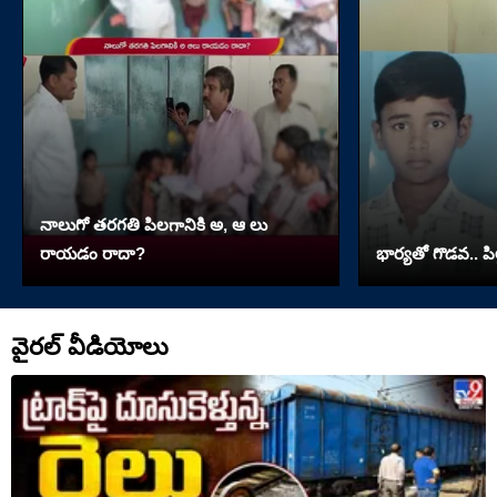
నాలుగో త‌ర‌గతి పిలగానికి అ, ఆ లు
రాయ‌డం రాదా?
భార్యతో గొడవ.. పి
వైరల్ వీడియోలు