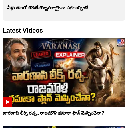
వీళ్లు తలతో కొడితే కొబ్బరికాయైనా పగలాల్సిందే
Latest Videos
వారణాసి లీక్స్ రచ్చ.. రాజమౌళి ధమాకా ప్లాన్ మెప్పించేనా?