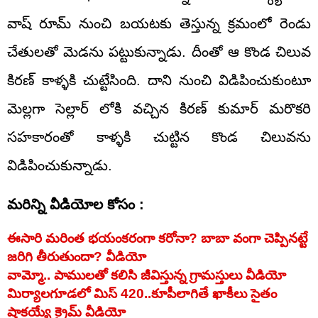
వాష్ రూమ్ నుంచి బయటకు తెస్తున్న క్రమంలో రెండు
చేతులతో మెడను పట్టుకున్నాడు. దీంతో ఆ కొండ చిలువ
కిరణ్ కాళ్ళకి చుట్టేసింది. దాని నుంచి విడిపించుకుంటూ
మెల్లగా సెల్లార్ లోకి వచ్చిన కిరణ్ కుమార్ మరొకరి
సహకారంతో కాళ్ళకి చుట్టిన కొండ చిలువను
విడిపించుకున్నాడు.
మరిన్ని వీడియోల కోసం :
ఈసారి మరింత భయంకరంగా కరోనా? బాబా వంగా చెప్పినట్టే
జరిగి తీరుతుందా? వీడియో
వామ్మో.. పాములతో కలిసి జీవిస్తున్న గ్రామస్తులు వీడియో
మిర్యాలగూడలో మిస్‌ 420..కూపీలాగితే ఖాకీలు సైతం
షాకయ్యే క్రైమ్‌ వీడియో