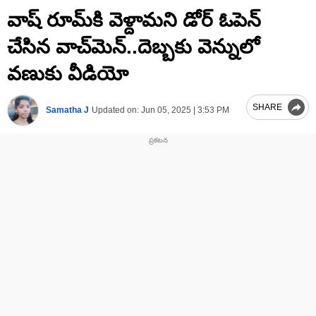
0
వాష్ రూమ్‌కి వెళ్దామని డోర్ ఓపెన్
seconds
of
2
చేసిన వాచ్‌మెన్..దెబ్బకు వెన్నులో
minutes,
23
వణుకు వీడియో
seconds
SHARE
Samatha J
Updated on:
Jun 05, 2025 | 3:53 PM