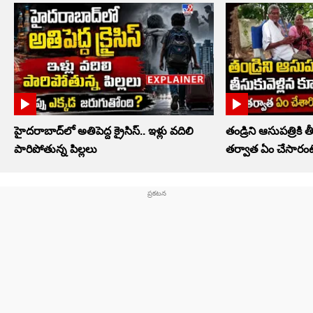
హైదరాబాద్‌లో అతిపెద్ద క్రైసిస్.. ఇళ్లు వదిలి
తండ్రిని ఆసుపత్రికి త
పారిపోతున్న పిల్లలు
తర్వాత ఏం చేసారంట