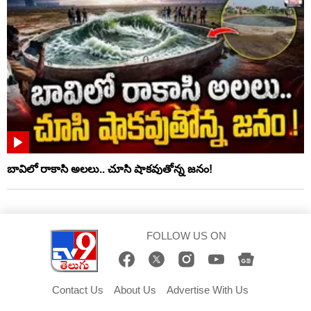
బావిలో రాకాసి అలలు.. చూసి షాకవుతోన్న జనం!
FOLLOW US ON
Contact Us
About Us
Advertise With Us