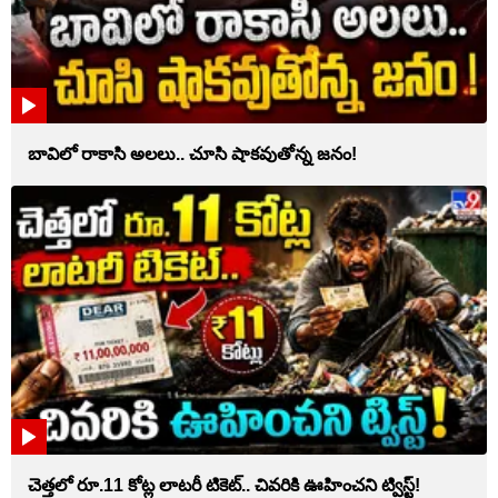
బావిలో రాకాసి అలలు.. చూసి షాకవుతోన్న జనం!
చెత్తలో రూ.11 కోట్ల లాటరీ టికెట్.. చివరికి ఊహించని ట్విస్ట్!