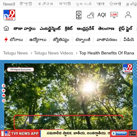
News9
हिन्दी 
ಕನ್ನಡ
मराठी
ગુજરાતી
বাংলা
ਪੰਜਾਬੀ
தமிழ
AQI
తాజా వార్తలు
ఎంటర్టైన్మెంట్
క్రికెట్
ఆంధ్రప్రదేశ్
తెలంగాణ
లైఫ్ స్టైల్
బోనాలు
ఉద్యోగాలు
జ్యోతిష్యం
టెక్నాలజీ
వాతావరణం
వీడియో
Telugu News
Telugu News Videos
Top Health Benefits Of Ranap