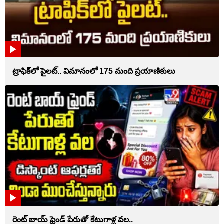
ట్రాఫిక్‌లో పైలట్‌.. విమానంలో 175 మంది ప్రయాణికులు
రెంట్ బాయ్‌ ఫ్రెండ్ పేరుతో కేటుగాళ్ల వల..