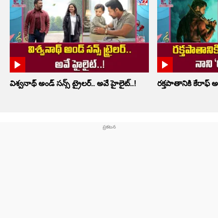
విశ్వనాథ్ అండ్ సన్స్ ట్రైలర్.. అవే హైలైట్..!
రక్తపాతానికి కేరాఫ్ అ