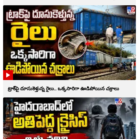
ట్రాక్‌పై దూసుకెళ్తున్న రైలు.. ఒక్కసారిగా ఊడిపోయిన చక్రాలు