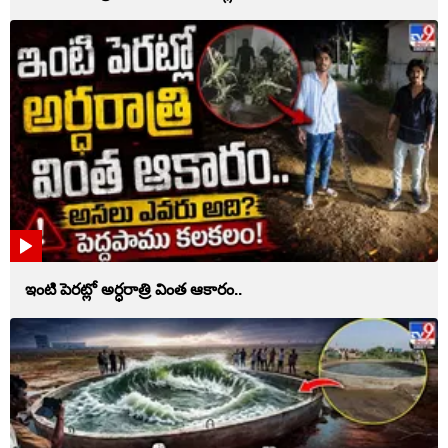
ఇంటి పెరట్లో అర్ధరాత్రి వింత ఆకారం..