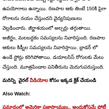
ఉపయోగాలు ఉన్నాయి. రణపాల ఆకు తింటే 150కి పైగా
రోగాలను నయం చేస్తుందని వైద్యనిపుణులు
వెల్లడించారు. జీర్ణాశయంలో అల్సర్లు తగ్గుతాయి.
అజీర్ణం, మలబద్దకం సమస్యలను నివారిస్తుంది. రణపాల
ఆకులు కిడ్నీల సమస్యలను నివారిస్తాయి. బ్లాడర్ లో
ఉండే స్టోన్లు కరిగిపోతాయి. డయాలసిస్ రోగులకు మేలు
చేస్తుంది. మూత్రపిండాల పనితీరును మెరుగుపరుస్తుంది.
మరిన్ని వైరల్
వీడియోల
కోసం ఇక్కడ క్లిక్ చేయండి
Also Watch:
ప్రమాదంలో అమెరికా ప్రజాస్వామ్యం.. అందుకోసమే పోటీ