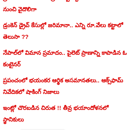
నుంచి వైదొలిగా
డ్రంకెన్ డ్రైవ్ కేసుల్లో జరిమానా.. ఎన్ని రూ.వేలు కట్టాలో
తెలుసా ??
నేపాల్‌లో విమాన ప్రమాదం.. పైలెట్ ప్రాణాన్ని కాపాడిన ఓ
కంటైనర్‌
ప్రపంచంలో భయంకర ఆర్థిక అసమానతలు.. ఆక్స్‌ఫామ్‌
నివేదికలో షాకింగ్‌ నిజాలు
ఇంట్లో చొరబడిన చిరుత !! తీవ్ర భయాందోళనలో
స్థానికులు