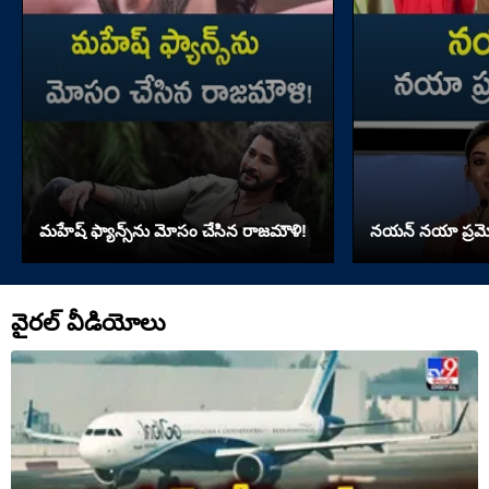
మహేష్‌ ఫ్యాన్స్‌ను మోసం చేసిన రాజమౌళి!
నయన్ నయా ప్రమోషన
వైరల్ వీడియోలు