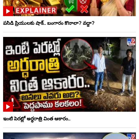
పసిడి ప్రియులకు షాక్‌.. బంగారం కొనాలా? వద్దా?
ఇంటి పెరట్లో అర్ధరాత్రి వింత ఆకారం..