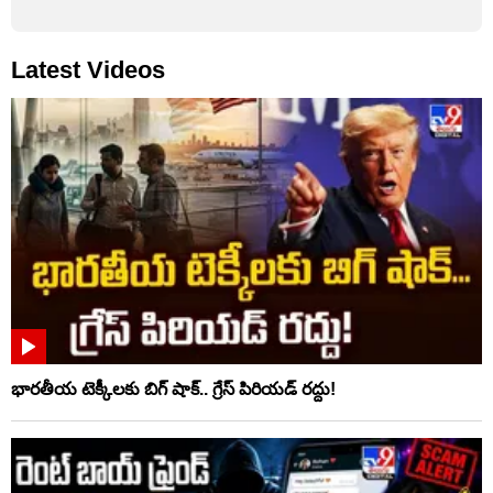
Latest Videos
భారతీయ టెక్కీలకు బిగ్‌ షాక్‌.. గ్రేస్ పిరియడ్ రద్దు!