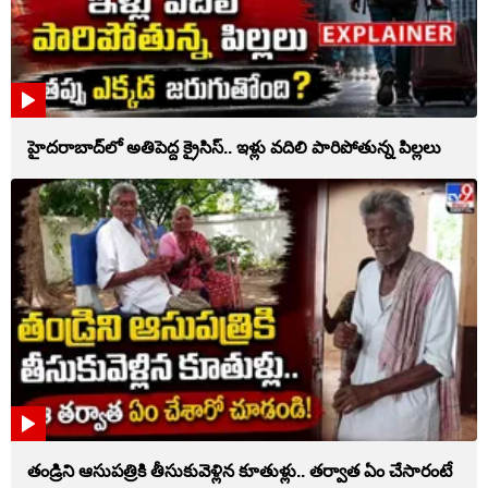
హైదరాబాద్‌లో అతిపెద్ద క్రైసిస్.. ఇళ్లు వదిలి పారిపోతున్న పిల్లలు
తండ్రిని ఆసుపత్రికి తీసుకువెళ్లిన కూతుళ్లు.. తర్వాత ఏం చేసారంటే