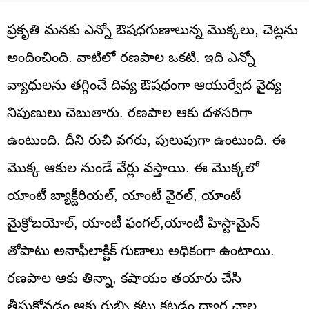
ప్రకృతి మనకు ఎన్నో ఔషధగుణాలున్న మొక్కలు, చెట్లను
అందించింది. వాటిలో రణపాల ఒకటి. ఇది ఎన్నో
వ్యాధులను తగ్గించే దివ్య ఔషధంగా ఆయుర్వేద వైద్య
నిపుణులు చెబుతారు. రణపాల ఆకు దళసరిగా
ఉంటుంది. దీని రుచి వగరు, పులుపుగా ఉంటుంది. ఈ
మొక్క ఆకుల నుండే వేర్లు వస్తాయి. ఈ మొక్కలో
యాంటీ బ్యాక్టీరియల్, యాంటీ వైరల్, యాంటీ
మైక్రోబయోల్, యాంటీ ఫంగల్,యాంటీ హిస్టామైన్
తోపాటు అనాఫీలాక్టిక్ గుణాలు అధికంగా ఉంటాయి.
రణపాల ఆకు తిన్నా, కషాయం తయారు చేసి
తీసుకోవడం,ఆకు రుబ్బి కట్టు కట్టడం ద్వార చాల