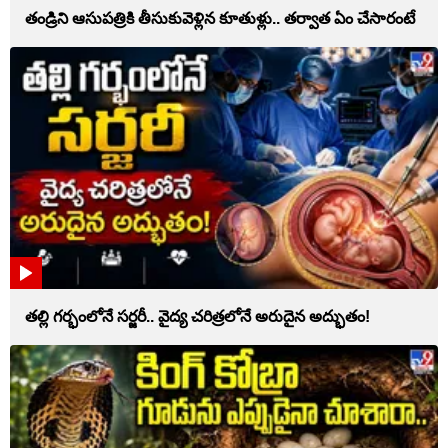
తండ్రిని ఆసుపత్రికి తీసుకువెళ్లిన కూతుళ్లు.. తర్వాత ఏం చేసారంటే
తల్లి గర్భంలోనే సర్జరీ.. వైద్య చరిత్రలోనే అరుదైన అద్భుతం!