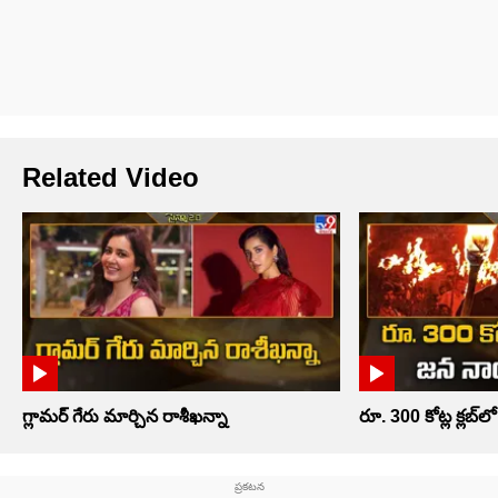
Related Video
గ్లామర్ గేరు మార్చిన రాశీఖన్నా
రూ. 300 కోట్ల క్లబ్