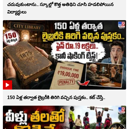
చదువుకుంటాను.. స్కూల్లో కొత్త అతిథిని చూసి హడలిపోయిన
విద్యార్ధులు
150 ఏళ్ల తర్వాత లైబ్రరీకి తిరిగి వచ్చిన పుస్తకం.. కట్ చేస్తే..