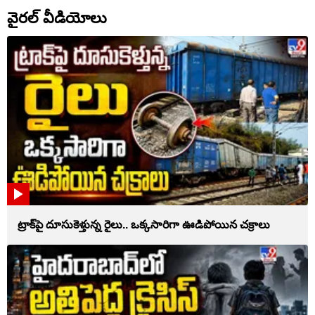
వైరల్ వీడియోలు
ట్రాక్‌పై దూసుకెళ్తున్న రైలు.. ఒక్కసారిగా ఊడిపోయిన చక్రాలు