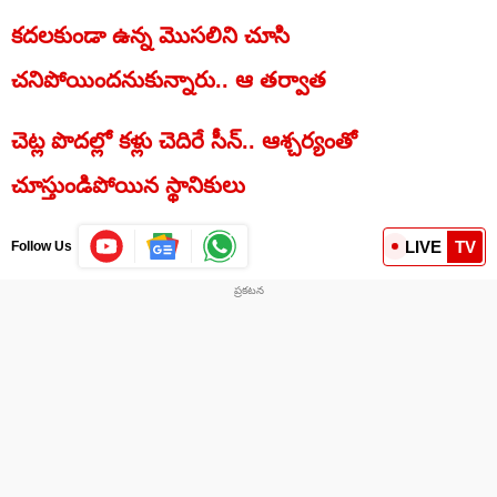
కదలకుండా ఉన్న మొసలిని చూసి
చనిపోయిందనుకున్నారు.. ఆ తర్వాత
చెట్ల పొదల్లో కళ్లు చెదిరే సీన్‌.. ఆశ్చర్యంతో
చూస్తుండిపోయిన స్థానికులు
LIVE
TV
Follow Us