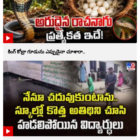
కింగ్ కోబ్రా గూడును ఎప్పుడైనా చూశారా..