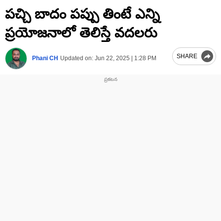
0
పచ్చి బాదం పప్పు తింటే ఎన్ని
seconds
of
1
ప్రయోజనాలో తెలిస్తే వదలరు
minute,
8
seconds
SHARE
Phani CH
Updated on:
Jun 22, 2025 | 1:28 PM