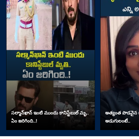
సల్మాన్‌ఖాన్‌ ఇంటి ముందు కానిస్టేబుల్‌ మృ..
అత్యంత పొడవైన జుట్
ఏం జరిగింది..!
అడుగులంటే..