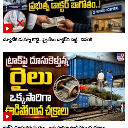
డ్యూటీకి డుమ్మా కొట్టి.. ప్రైవేటు డాక్టర్‌ని పెట్టి.. చివరికి
ట్రాక్‌పై దూసుకెళ్తున్న రైలు.. ఒక్కసారిగా ఊడిపోయిన చక్రాలు