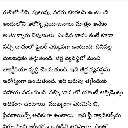
రుచిలో తీపి, పులుపు, వగరు కలగలసి ఉంటుంది.
ఇందులోని ఆరోగ్య ప్రయోజ‌నాలు మాత్రం అనేకం
అంటున్నారు నిపుణులు. ఎండిన బాదం కంటే కూడా
పచ్చి బాదంలో ఫైబ‌ర్ ఎక్కువ‌గా ఉంటుంది. దీనివల్ల
మ‌ల‌బ‌ద్దకం త‌గ్గుతుంది. జీర్ణ వ్యవ‌స్థలో మంచి
బ్యాక్టీరియా వృద్ధి చెందుతుంది. ఇది జీర్ణ వ్యవ‌స్థను
ఆరోగ్యంగా ఉంచుతుంది. ఇది బ‌రువు తగ్గేందుకు
స‌హాయ ప‌డుతుంది. ప‌చ్చి బాదంలో యాంటీ ఆక్సిడెంట్లు
అధికంగా ఉంటాయి. ముఖ్యంగా విట‌మిన్ బి,
ఫ్లేవ‌నాయిడ్స్ అధికంగా ఉంటాయి. ఇవి ఫ్రీ ర్యాడిక‌ల్స్‌ను
నిర్మూలించి ఆక్సీక‌ర‌ణ ఒత్తిడిని త‌గ్గిస్తాయి. దీంతో