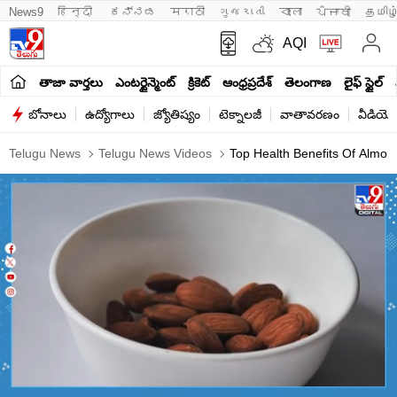
News9
हिन्दी 
ಕನ್ನಡ
मराठी
ગુજરાતી
বাংলা
ਪੰਜਾਬੀ
தமிழ
AQI
తాజా వార్తలు
ఎంటర్టైన్మెంట్
క్రికెట్
ఆంధ్రప్రదేశ్
తెలంగాణ
లైఫ్ స్టైల్
బోనాలు
ఉద్యోగాలు
జ్యోతిష్యం
టెక్నాలజీ
వాతావరణం
వీడియో
Telugu News
Telugu News Videos
Top Health Benefits Of Almon