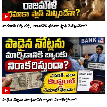
వారణాసి లీక్స్ రచ్చ.. రాజమౌళి ధమాకా ప్లాన్ మెప్పించేనా?
పాడైన నోట్లను మార్చడానికి బ్యాంకు నిరాకరిస్తోందా?