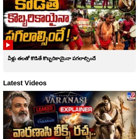
వీళ్లు తలతో కొడితే కొబ్బరికాయైనా పగలాల్సిందే
Latest Videos