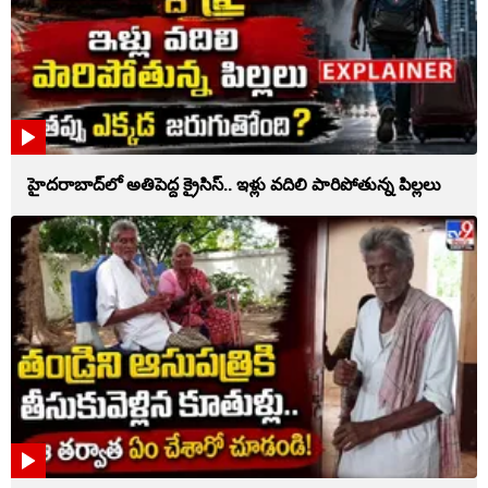
హైదరాబాద్‌లో అతిపెద్ద క్రైసిస్.. ఇళ్లు వదిలి పారిపోతున్న పిల్లలు