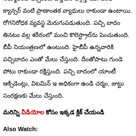
క్యాన్సర్ వంటి ప్రాణాంత‌క వ్యాధులు రాకుండా ఉంటాయి.
రోగనిరోధక వ్యవస్థ మెరుగుపడుతుంది. పచ్చి బాదం
తినటం వల్ల శరీరంలో మంచి కొలెస్ట్రాల్‌ను పెంచుతుంది.
బీపీ నియంత్రణ‌లో ఉంటుంది. హైబీపీ ఉన్నవారికి
ప‌చ్చిబాదం ఎంతో మేలు చేస్తుంది. దీంతోపాటు గుండె
పోటు రాకుండా ర‌క్షిస్తుంది. ప‌చ్చి బాదంలో యాంటీ
ఆక్సిడెంట్లు, విట‌మిన్ ఇ అధికంగా ఉండి చర్మం, జుట్టు
సంరక్షణకు మేలు చేస్తుంది.
మరిన్ని
వీడియోల
కోసం ఇక్కడ క్లిక్ చేయండి
Also Watch: