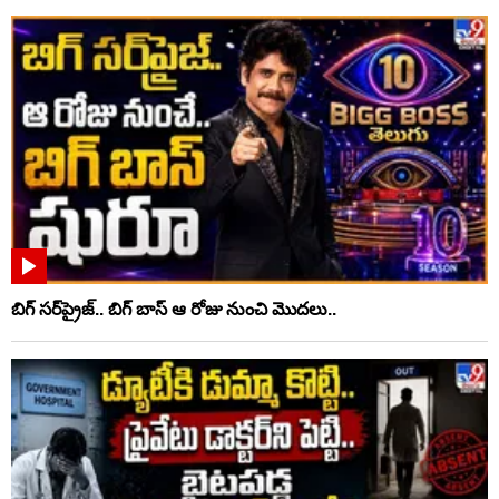
బిగ్ సర్‌ప్రైజ్‌.. బిగ్ బాస్‌ ఆ రోజు నుంచి మొదలు..