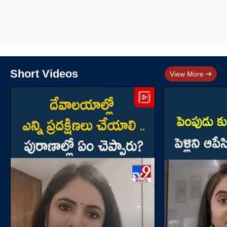
Short Videos
View More