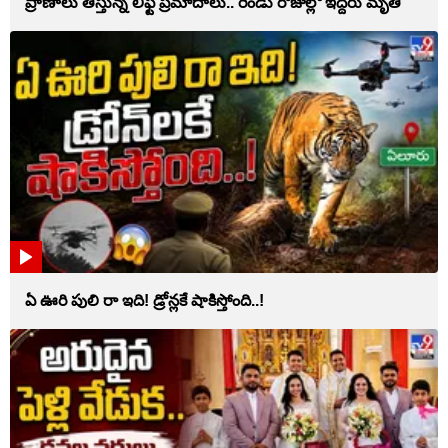
ప్రాణాలు తీస్తున్న లిఫ్ట్‌ ప్రమాదాలు.. రెండు రోజుల్లో ఇద్దరు మృతి
ఏ ఊరి పులి రా ఇది! డ్రోన్లకే షాకిస్తోంది..!