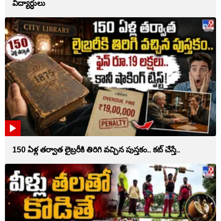
విద్యార్ధులు
150 ఏళ్ల తర్వాత లైబ్రరీకి తిరిగి వచ్చిన పుస్తకం.. కట్ చేస్తే..