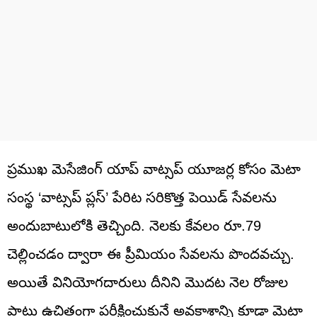
ప్రముఖ మెసేజింగ్ యాప్ వాట్సప్ యూజర్ల కోసం మెటా
సంస్థ ‘వాట్సప్‌ ప్లస్‌’ పేరిట సరికొత్త పెయిడ్‌ సేవలను
అందుబాటులోకి తెచ్చింది. నెలకు కేవలం రూ.79
చెల్లించడం ద్వారా ఈ ప్రీమియం సేవలను పొందవచ్చు.
అయితే వినియోగదారులు దీనిని మొదట నెల రోజుల
పాటు ఉచితంగా పరీక్షించుకునే అవకాశాన్ని కూడా మెటా