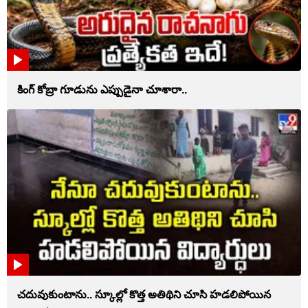
కింగ్ కోబ్రా గూడును ఎప్పుడైనా చూశారా..
చదువుకుంటాను.. స్కూల్లో కొత్త అతిథిని చూసి హడలిపోయిన