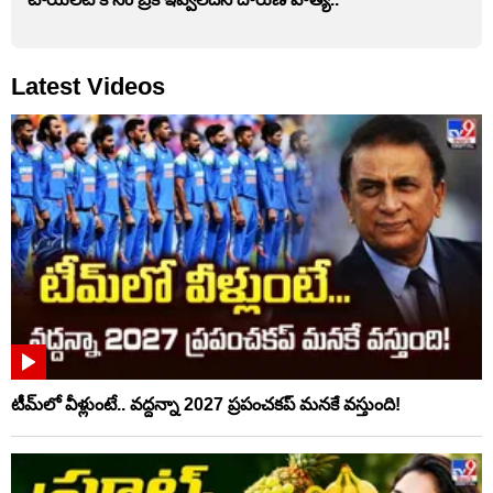
Latest Videos
టీమ్‌లో వీళ్లుంటే.. వద్దన్నా 2027 ప్రపంచకప్‌ మనకే వస్తుంది!