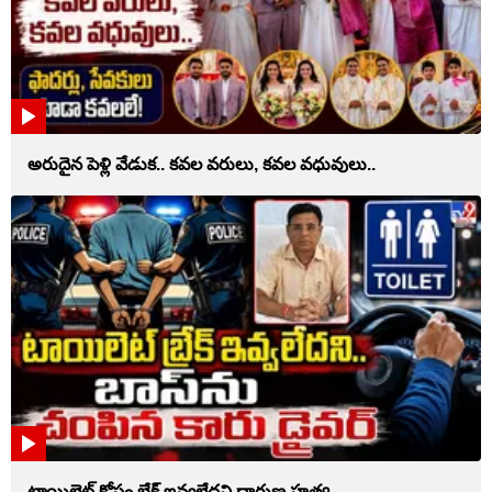
అరుదైన పెళ్లి వేడుక.. కవల వరులు, కవల వధువులు..
టాయిలెట్‌ కోసం బ్రేక్‌ ఇవ్వలేదని దారుణ హత్య..