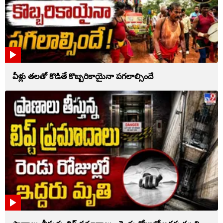
వీళ్లు తలతో కొడితే కొబ్బరికాయైనా పగలాల్సిందే