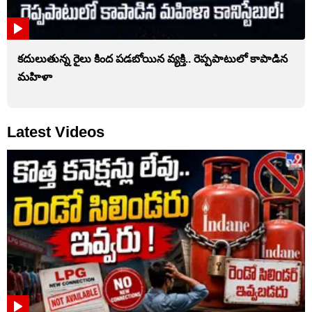
కదులుతున్న రైలు కింద పడబోయిన వ్యక్తి.. రెప్పపాటులో కాపాడిన
మహిళా
Latest Videos