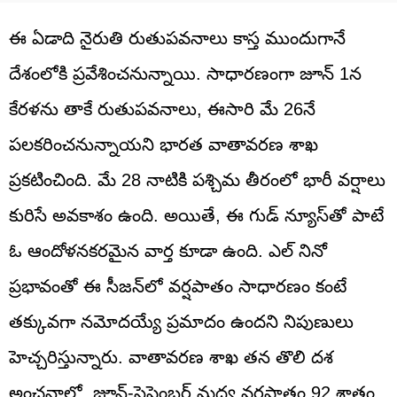
ఈ ఏడాది నైరుతి రుతుపవనాలు కాస్త ముందుగానే
దేశంలోకి ప్రవేశించనున్నాయి. సాధారణంగా జూన్ 1న
కేరళను తాకే రుతుపవనాలు, ఈసారి మే 26నే
పలకరించనున్నాయని భారత వాతావరణ శాఖ
ప్రకటించింది. మే 28 నాటికి పశ్చిమ తీరంలో భారీ వర్షాలు
కురిసే అవకాశం ఉంది. అయితే, ఈ గుడ్‌ న్యూస్‌తో పాటే
ఓ ఆందోళనకరమైన వార్త కూడా ఉంది. ఎల్ నినో
ప్రభావంతో ఈ సీజన్‌లో వర్షపాతం సాధారణం కంటే
తక్కువగా నమోదయ్యే ప్రమాదం ఉందని నిపుణులు
హెచ్చరిస్తున్నారు. వాతావరణ శాఖ తన తొలి దశ
అంచనాలో, జూన్-సెప్టెంబర్ మధ్య వర్షపాతం 92 శాతం