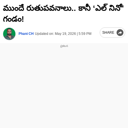
0
ముందే రుతుపవనాలు.. కానీ ‘ఎల్ నినో’
of
1
minute,
గండం!
46
seconds
SHARE
Phani CH
Updated on:
May 19, 2026 | 5:59 PM