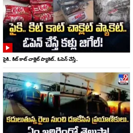
పైకి.. కిట్‌ కాట్‌ చాక్లెట్ ప్యాకెట్‌.. ఓపెన్‌ చేస్తే..