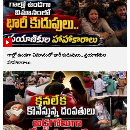
గాల్లో ఉండగా విమానంలో భారీ కుదుపులు.. ప్రయాణికుల
హాహాకారాలు