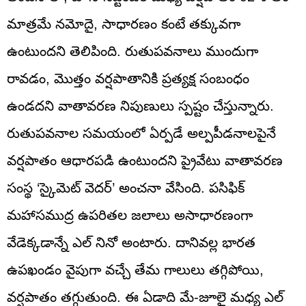
మాత్రమే నమోదై, సాధారణం కంటే తక్కువగా
ఉంటుందని తెలిపింది. రుతుపవనాలు ముందుగా
రావడం, మొత్తం వర్షపాతానికి ప్రత్యక్ష సంబంధం
ఉండదని వాతావరణ నిపుణులు స్పష్టం చేస్తున్నారు.
రుతుపవనాల సమయంలో ఏర్పడే అల్పపీడనాలపైనే
వర్షపాతం ఆధారపడి ఉంటుందని ప్రైవేటు వాతావరణ
సంస్థ ‘స్కైమెట్ వెదర్’ అంచనా వేసింది. పసిఫిక్
మహాసముద్ర ఉపరితల జలాలు అసాధారణంగా
వేడెక్కడాన్నే ఎల్ నినో అంటారు. దానివల్ల భారత
ఉపఖండం వైపుగా వచ్చే తేమ గాలులు తగ్గిపోయి,
వర్షపాతం తగ్గుతుంది. ఈ ఏడాది మే-జూలై మధ్య ఎల్