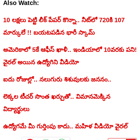
Also Watch:
10 లక్షలు పెట్టి లీక్ పేపర్ కొన్నా.. నీట్‌లో 720కి 107
మార్కులే !! బయటపడిన భారీ స్కామ్
అమెరికాలో 5కే ఆఫీస్ ఖాళీ.. ఇండియాలో 10వరకు పని!
వైరల్ అయిన ఉద్యోగిని వీడియో
ఐదు రోజుల్లో.. నలుగురు శిశువులకు జననం..
లెక్కల టీచర్‌ సొంత ఖర్చుతో.. విమానమెక్కిన
విద్యార్థులు
ఉద్యోగమే మీ గుర్తింపు కాదు.. మహిళ వీడియో వైరల్