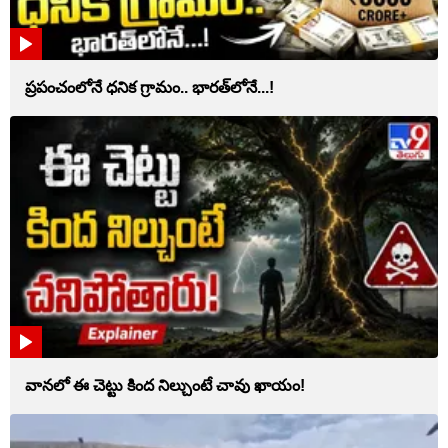
ప్రపంచంలోనే ధనిక గ్రామం.. భారత్‌లోనే...!
వానలో ఈ చెట్టు కింద నిల్చుంటే చావు ఖాయం!