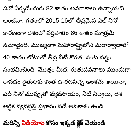
నినో ఏర్పడేందుకు 82 శాతం అవకాశాలు ఉన్నాయని
అంచనా. గతంలో 2015-16లో తీవ్రమైన ఎల్ నినో
కారణంగా దేశంలో వర్షపాతం 86 శాతం మాత్రమే
నమోదైంది. ముఖ్యంగా మహారాష్ట్రలోని మరాఠ్వాడాలో
40 శాతం లోటుతో తీవ్ర నీటి కొరత, పంట నష్టం
సంభవించింది. మొత్తం మీద, రుతుపవనాలు ముందుగా
రావడం రైతులకు కొంత ఊరటనిచ్చే అంశమే అయినా,
ఎల్ నినో ముప్పుతో వ్యవసాయం, నీటి నిల్వలు, దేశ
ఆర్థిక వ్యవస్థపై ప్రభావం పడే అవకాశం ఉంది.
మరిన్ని
వీడియోల
కోసం ఇక్కడ క్లిక్ చేయండి