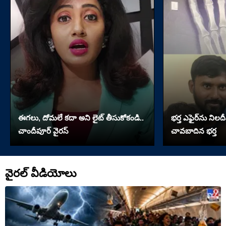
ఈగలు, దోమలే కదా అని లైట్ తీసుకోకండి..
భర్త ఎఫైర్‌ను నిలదీ
చాందీపూర్ వైరస్
చావబాదిన భర్త
వైరల్ వీడియోలు