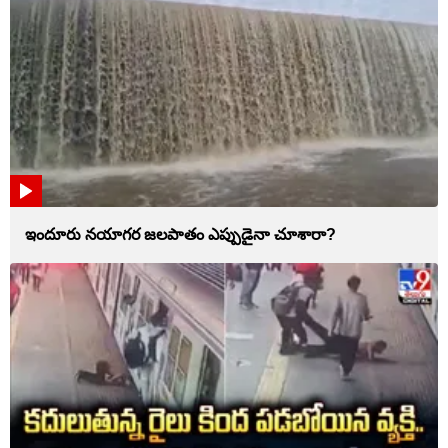
ఇందూరు నయాగర జలపాతం ఎప్పుడైనా చూశారా?