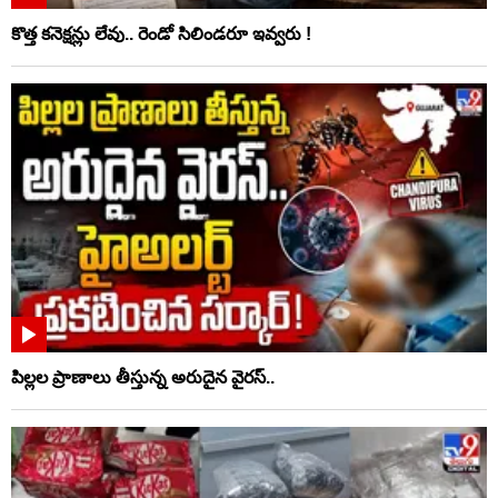
కొత్త కనెక్షన్లు లేవు.. రెండో సిలిండరూ ఇవ్వరు !
పిల్లల ప్రాణాలు తీస్తున్న అరుదైన వైరస్..