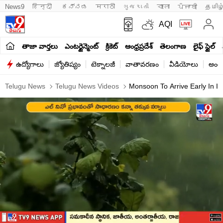
News9
हिन्दी 
ಕನ್ನಡ
मराठी
ગુજરાતી
বাংলা
ਪੰਜਾਬੀ
தமிழ
AQI
తాజా వార్తలు
ఎంటర్టైన్మెంట్
క్రికెట్
ఆంధ్రప్రదేశ్
తెలంగాణ
లైఫ్ స్టైల్
ఉద్యోగాలు
జ్యోతిష్యం
టెక్నాలజీ
వాతావరణం
వీడియోలు
అంతర
Telugu News
Telugu News Videos
Monsoon To Arrive Early In In