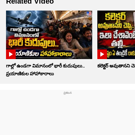
Related Video
గాల్లో ఉండగా విమానంలో భారీ కుదుపులు..
కలెక్టర్‌ అవుతానని చెప
ప్రయాణికుల హాహాకారాలు