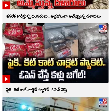
కనలేక కొనేస్తున్న దంపతులు.. అడ్డగోలుగా అమ్మేస్తున్న దళారులు
పైకి.. కిట్‌ కాట్‌ చాక్లెట్ ప్యాకెట్‌.. ఓపెన్‌ చేస్తే..