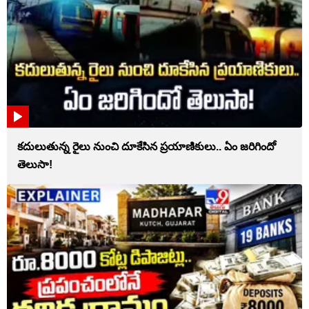
కదులుతున్న రైలు నుంచి దూకేసిన ప్రయాణికులు.. ఏం జరిగిందో
తెలుసా!