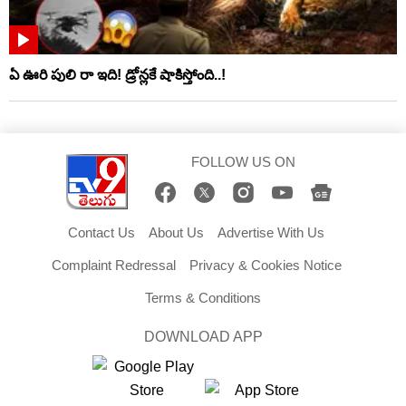
ఏ ఊరి పులి రా ఇది! డ్రోన్లకే షాకిస్తోంది..!
FOLLOW US ON
Contact Us
About Us
Advertise With Us
Complaint Redressal
Privacy & Cookies Notice
Terms & Conditions
DOWNLOAD APP