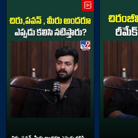
చిరు, పవన్, మీరు అందరూ ఎప్పడు కలిసి