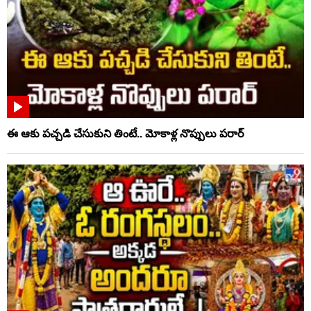
ఈ ఆకు పచ్చడి చేసుకుని తింటే.. మోకాళ్ల నొప్పులు పరార్‌