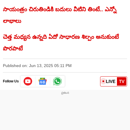
సాయంత్రం చిరుతిండికి బ‌దులు వీటిని తింటే.. ఎన్నో
లాభాలు
చెత్త మధ్యన ఉన్నది ఏదో సాధారణ శిల్పం అనుకుంటే
పొరపాటే
Published on: Jun 13, 2025 05:11 PM
LIVE
TV
Follow Us