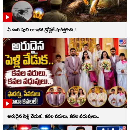
ఏ ఊరి పులి రా ఇది! డ్రోన్లకే షాకిస్తోంది..!
అరుదైన పెళ్లి వేడుక.. కవల వరులు, కవల వధువులు..