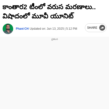
0
కాంతార2 టీంలో వరుస మరణాలు..
of
1
minute,
విషాదంలో మూవీ యూనిట్
7
seconds
SHARE
Phani CH
Updated on:
Jun 13, 2025 | 5:12 PM