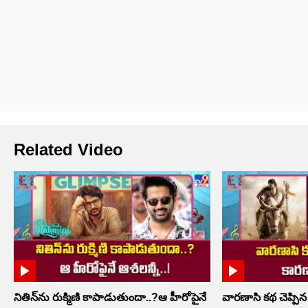
Related Video
నితిన్‌ను రుక్మిణి కాపాడుతుందా..?ఆ హీరోపైనే
వారణాసి కథ చెప్పిన