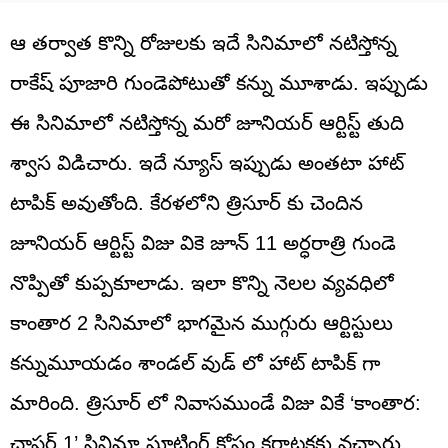
ఆ తర్వాత కొన్ని రోజులకు ఇదే సినిమాలో నటిస్తోన్న
రాకేష్ పూజారి గుండెపోటుతో కన్ను మూశాడు. ఇప్పుడు
ఈ సినిమాలో నటిస్తోన్న మరో జూనియర్ ఆర్టిస్ట్ తుది
శ్వాస విడిచారు. ఇదే న్యూస్ ఇప్పుడు అంతటా హాట్
టాపిక్ అవుతోంది. కేరళలోని త్రిసూర్ కు చెందిన
జూనియర్ ఆర్టిస్ట్ విజు వికె జూన్ 11 అర్ధరాత్రి గుండె
నొప్పితో కుప్పకూలాడు. ఇలా కొన్ని నెలల వ్యవధిలో
కాంతార 2 సినిమాలో భాగమైన ముగ్గురు ఆర్టిస్టులు
కన్నుమూయడం శాండల్ వుడ్ లో హాట్ టాపిక్ గా
మారింది. త్రిసూర్ లో నివాసముండే విజు వికే ‘కాంతార:
చాప్టర్ 1’ సినిమా షూటింగ్ కోసం కర్ణాటకకు వచ్చారు.