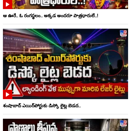
ఆ ఊరే.. ఓ రంగస్థలం.. అక్కడ అందరూ పాత్రధారులే..!
శంషాబాద్ ఎయిర్‌పోర్టుకు డిస్కో లైట్ల బెడద..