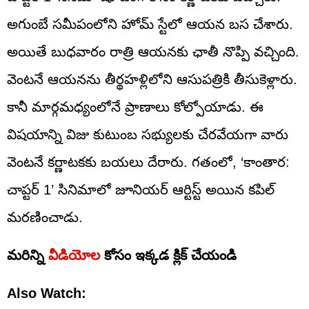
అగుంబే సమీపంలోని హోమ్ స్టేలో ఆయన బస చేశారు.
అయితే బుధవారం రాత్రి ఆయనకు ఛాతీ నొప్పి వచ్చింది.
వెంటనే ఆయనను తీర్థహళ్లిలోని ఆసుపత్రికి తీసుకెళ్లారు.
కానీ మార్గమధ్యంలోనే ప్రాణాలు కోల్పోయాడు. ఈ
విషయాన్ని విజు కుటుంబ సభ్యులకు చేరవేయగా వారు
వెంటనే కర్ణాటకకు బయలు దేరారు. గతంలో, ‘కాంతార:
చాప్టర్ 1’ సినిమాలో జూనియర్ ఆర్టిస్ట్ అయిన కపిల్
మరణించాడు.
మరిన్ని
వీడియోల
కోసం ఇక్కడ క్లిక్ చేయండి
Also Watch: