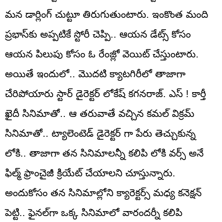
మన డార్లింగ్‌ చుట్టూ తిరుగుతుంటారు. ఇంకొంత మంది
ప్రభాస్‌కు అప్పటికే స్టోరీ చెప్పి.. ఆయన డేట్స్‌ కోసం
ఆయన పిలుపు కోసం ఓ రేంజ్లో వెయిట్ చేస్తుంటారు.
అయితే ఇందులో.. మొదటి క్యాటగిరీలో తాజాగా
చేరిపోయారు స్టార్ డైరెక్టర్ లోకేష్ కగనరాజ్‌. ఎస్ ! కార్తీ
ఖైదీ సినిమాతో.. ఆ తరువాతే వచ్చిన కమల్‌ విక్రమ్‌
సినిమాతో.. ట్యాలెంటెడ్ డైరెక్టర్‌ గా పేరు తెచ్చుకున్న
లోకి.. తాజాగా తన సినిమాలన్నీ కలిపి లోకి వర్స్‌ అనే
ఫిల్మ్ ఫ్రాంచైజీ క్రియేట్‌ చేయాలని చూస్తున్నారు.
అందుకోసం తన సినిమాల్లోని క్యారెక్టర్స్‌ మధ్య కనెక్షన్
పెట్టి.. ఫైనల్‌గా ఒక్క సినిమాలో వారందర్నీ కలిపి