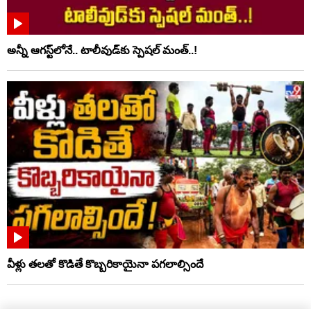
అన్నీ ఆగస్ట్‌లోనే.. టాలీవుడ్‌కు స్పెషల్ మంత్..!
వీళ్లు తలతో కొడితే కొబ్బరికాయైనా పగలాల్సిందే