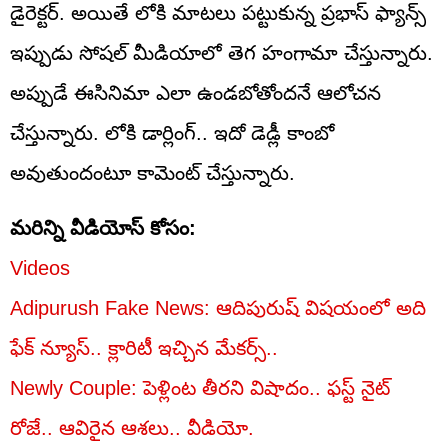
డైరెక్టర్‌. అయితే లోకి మాటలు పట్టుకున్న ప్రభాస్‌ ఫ్యాన్స్
ఇప్పుడు సోషల్ మీడియాలో తెగ హంగామా చేస్తున్నారు.
అప్పుడే ఈసినిమా ఎలా ఉండబోతోందనే ఆలోచన
చేస్తున్నారు. లోకి డార్లింగ్.. ఇదో డెడ్లీ కాంబో
అవుతుందంటూ కామెంట్‌ చేస్తున్నారు.
మరిన్ని వీడియోస్ కోసం:
Videos
Adipurush Fake News: ఆదిపురుష్‌ విషయంలో అది
ఫేక్ న్యూస్‌.. క్లారిటీ ఇచ్చిన మేకర్స్..
Newly Couple: పెళ్లింట తీరని విషాదం.. ఫస్ట్ నైట్
రోజే.. ఆవిరైన ఆశలు.. వీడియో.