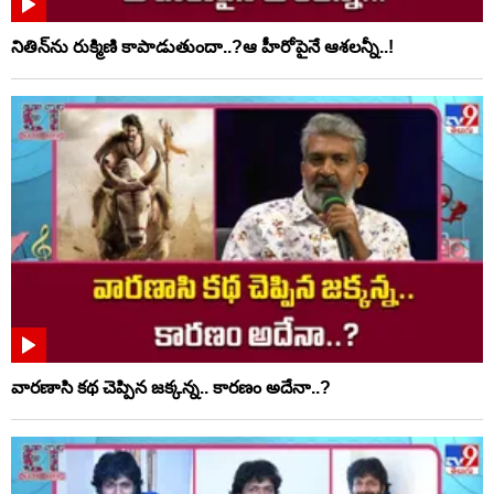
నితిన్‌ను రుక్మిణి కాపాడుతుందా..?ఆ హీరోపైనే ఆశలన్నీ..!
వారణాసి కథ చెప్పిన జక్కన్న.. కారణం అదేనా..?