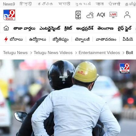
News9
हिन्दी 
ಕನ್ನಡ
मराठी
ગુજરાતી
বাংলা
ਪੰਜਾਬੀ
தமிழ
AQI
తాజా వార్తలు
ఎంటర్టైన్మెంట్
క్రికెట్
ఆంధ్రప్రదేశ్
తెలంగాణ
లైఫ్ స్టైల్
బోనాలు
ఉద్యోగాలు
జ్యోతిష్యం
టెక్నాలజీ
వాతావరణం
వీడియో
Telugu News
Telugu News Videos
Entertainment Videos
Bolly