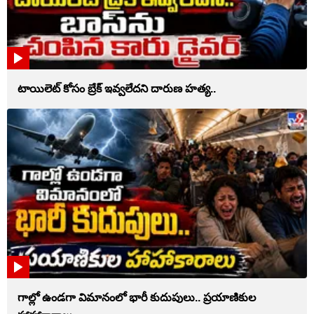
టాయిలెట్‌ కోసం బ్రేక్‌ ఇవ్వలేదని దారుణ హత్య..
గాల్లో ఉండగా విమానంలో భారీ కుదుపులు.. ప్రయాణికుల