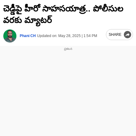
0
చెడ్డీపై హీరో సాహసయాత్ర.. పోలీసుల
seconds
of
1
వరకు మ్యాటర్
minute,
25
seconds
SHARE
Phani CH
Updated on:
May 28, 2025 | 1:54 PM