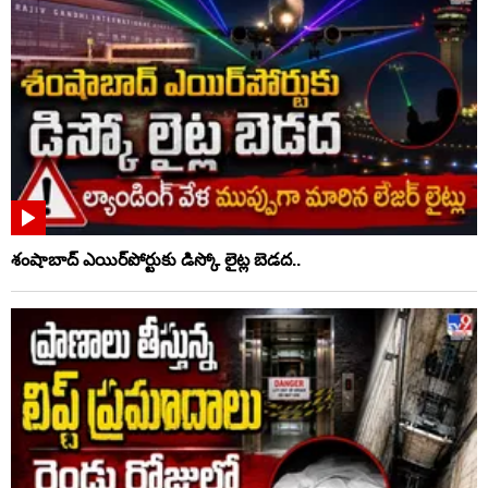
శంషాబాద్ ఎయిర్‌పోర్టుకు డిస్కో లైట్ల బెడద..