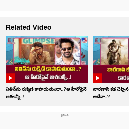
Related Video
నితిన్‌ను రుక్మిణి కాపాడుతుందా..?ఆ హీరోపైనే
వారణాసి కథ చెప్పిన
ఆశలన్నీ..!
అదేనా..?