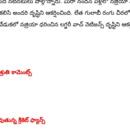
 నటీనటులు పాల్గొన్నారు. మీరా నందన్ పెళ్లిలో నజ్రియా స
లిసి అందరి దృష్టిని ఆకర్షించింది. లేత గులాబీ రంగు చీరలో
ో నజ్రియా ధరించిన లగ్జరీ వాచ్ నెటిజన్స్ దృష్టిని ఆకర్ష
రుతి కామెంట్స్
ున్న క్రికెట్ ఫ్యాన్స్