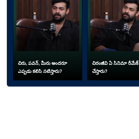
చిరు, పవన్, మీరు అందరూ
చిరంజీవి ఏ సినిమా రీమేక్
ఎప్పడు కలిసి నటిస్తారు?
చేస్తారు?