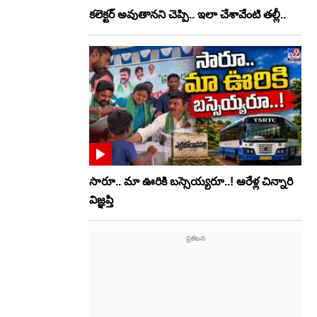
కలెక్టర్‌ అవుతానని చెప్పి.. ఇలా చేశావేంటి తల్లీ..
సారూ.. మా ఊరికి బస్సెయ్యరూ..! ఆరేళ్ల చిన్నారి
విజ్ఞప్తి