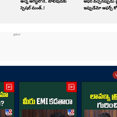
అన్నీ ఆగస్ట్‌లోనే.. టాలీవుడ్‌కు
ఆఫర్ వచ్చినప్పుడు ఫ్
స్పెషల్ మంత్..!
ఇప్పుడేమో ఆఫర్స్ కో