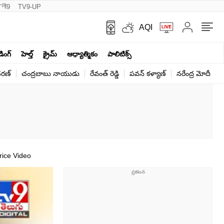
नी9
TV9-UP
AQI
ండింగ్
హెల్త్‌
క్రైమ్
ఆధ్యాత్మికం
పాలిటిక్స్‌
ర‌ణ్‌
చంద్రబాబు నాయుడు
రేవంత్ రెడ్డి
పవన్ కళ్యాణ్
నరేంద్ర మోదీ
క
rice Video