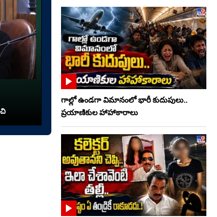
గాల్లో ఉండగా విమానంలో భారీ కుదుపులు..
చి
ప్రయాణికుల హాహాకారాలు