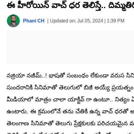
ఈ హీరోయిన్ వాచ్‌ ధర తెలిస్తే.. దిమ్మతిర
seconds
of
1
minute,
Phani CH
|
Updated on:
Jul 05, 2024 | 1:39 PM
27
seconds
Volume
0%
నజ్రియా నజీమ్..! భాషతో సంబంధం లేకుండా వరుస సినిమ
సుందరానికి సినిమాతో తెలుగులో బిజీ అయ్యే ప్రయత్నం 
మీడియాలో మాత్రం చాలా యాక్టివ్ గా ఉంటూ.. నిత్యం 
ఉంటారు. ఈ క్రమంలోనే తను చేతికి ఉన్న వాచ్ ధరతో అందర
తెలంగాణ సినిమాతో తెలుగు ప్రేక్షకులకు పరిచయమైన మ