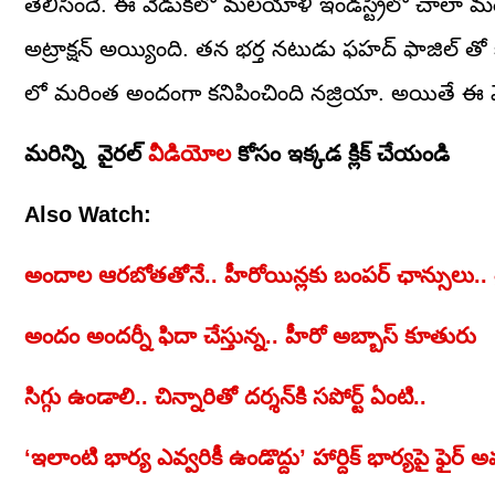
తెలిసిందే. ఈ వేడుకలో మలయాళీ ఇండస్ట్రీలో చాలా మంది
అట్రాక్షన్ అయ్యింది. తన భర్త నటుడు ఫహద్ ఫాజిల్ తో క
లో మరింత అందంగా కనిపించింది నజ్రియా. అయితే ఈ వేడుకల
మరిన్ని వైరల్
వీడియోల
కోసం ఇక్కడ క్లిక్ చేయండి
Also Watch:
అందాల ఆరబోతతోనే.. హీరోయిన్లకు బంపర్‌ ఛాన్సులు.. శ్
అందం అందర్నీ ఫిదా చేస్తున్న.. హీరో అబ్బాస్ కూతురు
సిగ్గు ఉండాలి.. చిన్నారితో దర్శన్‌కి సపోర్ట్‌ ఏంటి..
‘ఇలాంటి భార్య ఎవ్వరికీ ఉండొద్దు’ హార్దిక్ భార్యపై ఫైర్ అవుత