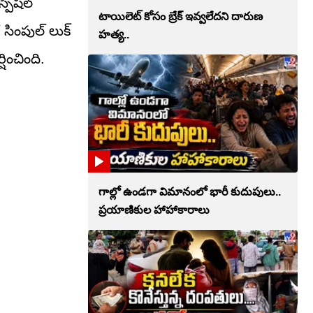
్పెషల్
టాయిలెట్‌ కోసం బ్రేక్‌ ఇవ్వలేదని దారుణ
 సింపుల్ లుక్
హత్య..
ించింది.
గాల్లో ఉండగా విమానంలో భారీ కుదుపులు..
ప్రయాణికుల హాహాకారాలు