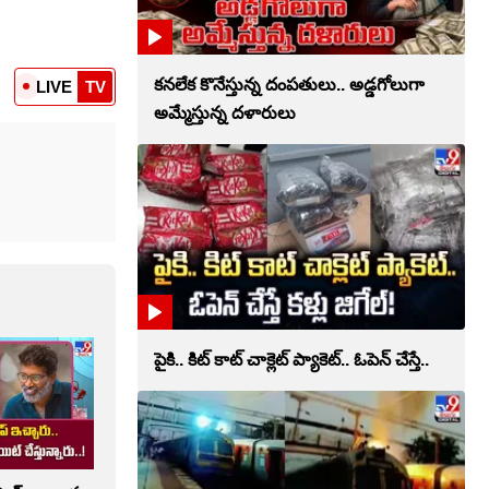
కనలేక కొనేస్తున్న దంపతులు.. అడ్డగోలుగా
LIVE
TV
అమ్మేస్తున్న దళారులు
పైకి.. కిట్‌ కాట్‌ చాక్లెట్ ప్యాకెట్‌.. ఓపెన్‌ చేస్తే..