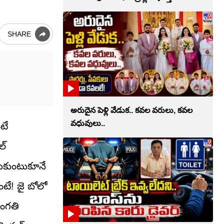
SHARE
అరుదైన పెళ్లి వేడుక.. కవల వరులు, కవల
వధువులు..
టే
ల్
టుకుంటుకూనే
ంటే! జై బోలో
సంగతి