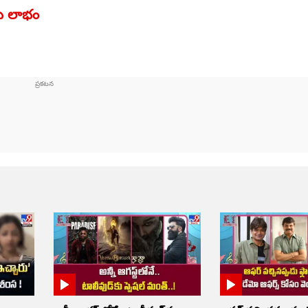
లు లాభం