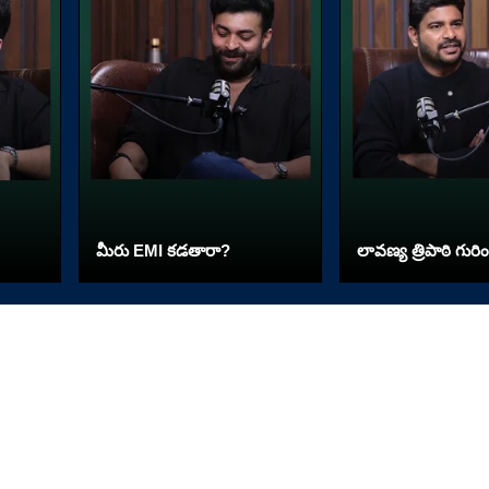
మీరు EMI కడతారా?
లావణ్య త్రిపాఠి గురిం