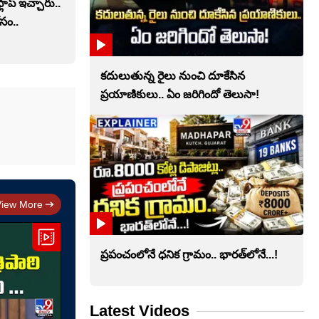
లాప్ ఇచ్చారు..
సం..
కదులుతున్న రైలు నుంచి దూకేసిన
ప్రయాణికులు.. ఏం జరిగిందో తెలుసా!
View More
ప్రపంచంలోనే ధనిక గ్రామం.. భారత్‌లోనే...!
Latest Videos