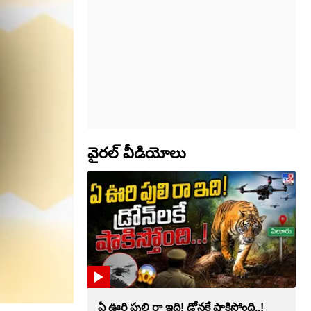
వైరల్ వీడియోలు
ఏ ఊరి పులి రా ఇది! డ్రోన్లకే షాకిస్తోంది..!