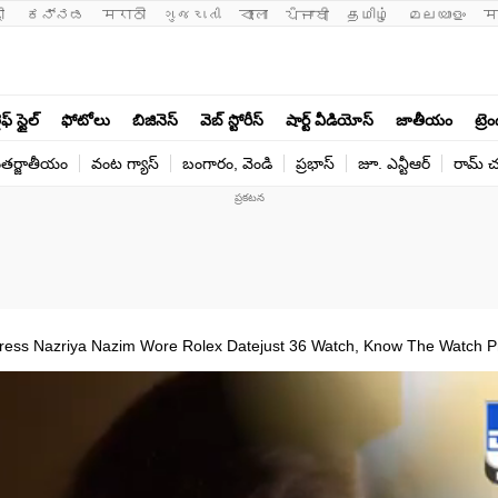
ी 
ಕನ್ನಡ
मराठी
ગુજરાતી
বাংলা
ਪੰਜਾਬੀ
தமிழ்
മലയാളം
म
ఫ్ స్టైల్
ఫోటోలు
బిజినెస్
వెబ్ స్టోరీస్
షార్ట్ వీడియోస్
జాతీయం
ట్రె
తర్జాతీయం
వంట గ్యాస్
బంగారం, వెండి
ప్రభాస్
జూ. ఎన్టీఆర్
రామ్ చ‌
ress Nazriya Nazim Wore Rolex Datejust 36 Watch, Know The Watch P