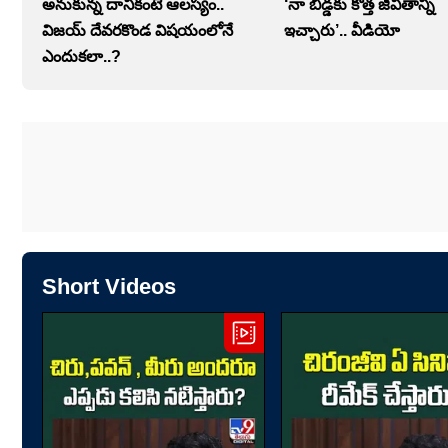
అనుకున్న దానికంటే ఆలస్యం..
‘నా బిడ్డకు కొత్త జీవితాన్ని
విజయ్ దేవరకొండ విషయంలోనే
ఇచ్చారు’.. వీడియో
ఎందుకలా..?
Short Videos