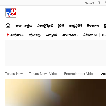
News9
हिन्द
తాజా వార్తలు
ఎంటర్టైన్మెంట్
క్రికెట్
ఆంధ్రప్రదేశ్
తెలంగాణ
లై
ఉద్యోగాలు
జ్యోతిష్యం
టెక్నాలజీ
వాతావరణం
వీడియోలు
అం
Telugu News
Telugu News Videos
Entertainment Videos
Act