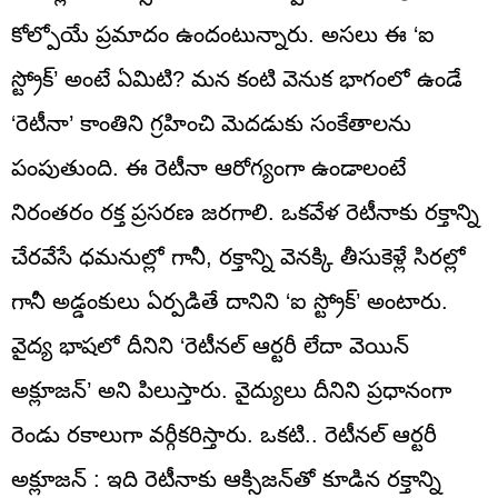
కోల్పోయే ప్రమాదం ఉందంటున్నారు. అసలు ఈ ‘ఐ
స్ట్రోక్’ అంటే ఏమిటి? మన కంటి వెనుక భాగంలో ఉండే
‘రెటీనా’ కాంతిని గ్రహించి మెదడుకు సంకేతాలను
పంపుతుంది. ఈ రెటీనా ఆరోగ్యంగా ఉండాలంటే
నిరంతరం రక్త ప్రసరణ జరగాలి. ఒకవేళ రెటీనాకు రక్తాన్ని
చేరవేసే ధమనుల్లో గానీ, రక్తాన్ని వెనక్కి తీసుకెళ్లే సిరల్లో
గానీ అడ్డంకులు ఏర్పడితే దానిని ‘ఐ స్ట్రోక్’ అంటారు.
వైద్య భాషలో దీనిని ‘రెటీనల్ ఆర్టరీ లేదా వెయిన్
అక్లూజన్’ అని పిలుస్తారు. వైద్యులు దీనిని ప్రధానంగా
రెండు రకాలుగా వర్గీకరిస్తారు. ఒకటి.. రెటీనల్ ఆర్టరీ
అక్లూజన్ : ఇది రెటీనాకు ఆక్సిజన్‌తో కూడిన రక్తాన్ని