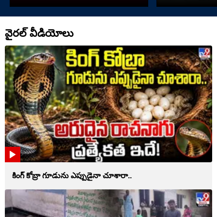
వైరల్ వీడియోలు
కింగ్ కోబ్రా గూడును ఎప్పుడైనా చూశారా..