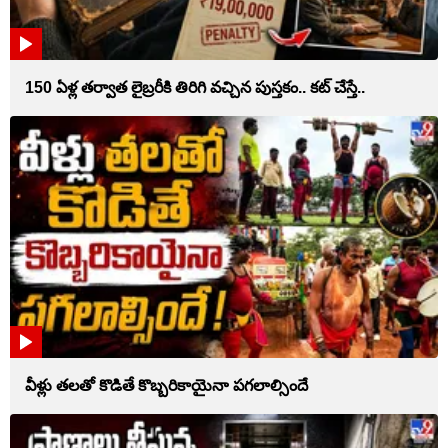
150 ఏళ్ల తర్వాత లైబ్రరీకి తిరిగి వచ్చిన పుస్తకం.. కట్ చేస్తే..
వీళ్లు తలతో కొడితే కొబ్బరికాయైనా పగలాల్సిందే