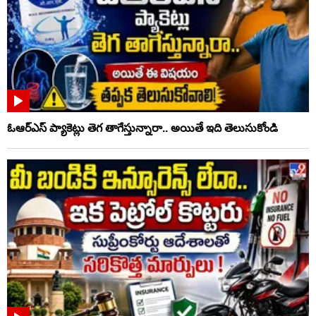
ఓఆర్‌ఎస్‌ ప్యాకెట్లు తెగ తాగేస్తున్నారా.. అయితే ఇది తెలుసుకోండి