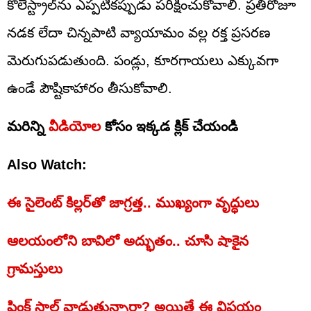
కొలెస్ట్రాల్‌ను ఎప్పటికప్పుడు పరీక్షించుకోవాలి. ప్రతిరోజూ
నడక లేదా చిన్నపాటి వ్యాయామం వల్ల రక్త ప్రసరణ
మెరుగుపడుతుంది. పండ్లు, కూరగాయలు ఎక్కువగా
ఉండే పౌష్టికాహారం తీసుకోవాలి.
మరిన్ని
వీడియోల
కోసం ఇక్కడ క్లిక్ చేయండి
Also Watch:
ఈ సైలెంట్ కిల్లర్‌తో జాగ్రత్త.. ముఖ్యంగా వృద్ధులు
ఆలయంలోని బావిలో అద్భుతం.. చూసి షాకైన
గ్రామస్తులు
పింక్ సాల్ట్ వాడుతున్నారా? అయితే ఈ విషయం