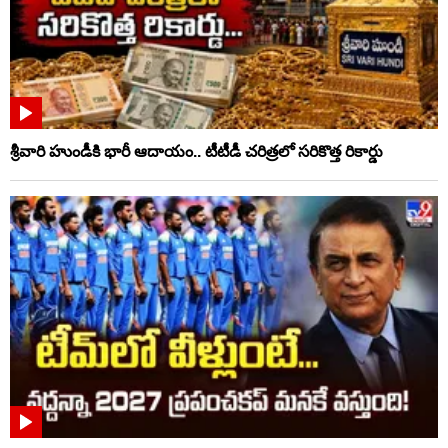
శ్రీవారి హుండీకి భారీ ఆదాయం.. టీటీడీ చరిత్రలో సరికొత్త రికార్డు