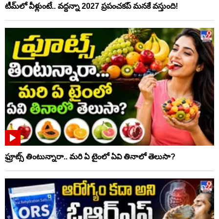
టీమ్‌లో వీళ్లుంటే.. వద్దన్నా 2027 ప్రపంచకప్‌ మనకే వస్తుంది!
ఫ్రూట్స్‌ తింటున్నారా.. మరి ఏ టైంలో ఏవి తినాలో తెలుసా?