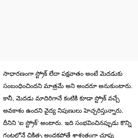
సాధారణంగా స్ట్రోక్ లేదా పక్షవాతం అంటే మెదడుకు
సంబంధించిందని మాత్రమే అని అందరూ అనుకుంటారు.
కానీ, మెదడు మాదిరిగానే కంటికి కూడా స్ట్రోక్ వచ్చే
అవకాశం ఉందని వైద్య నిపుణులు హెచ్చరిస్తున్నారు.
దీనిని ‘ఐ స్ట్రోక్’ అంటారు. ఇది సంభవించినప్పుడు కొన్ని
గంటల్లోనే చికిత్స అందకపోతే శాశ్వతంగా చూపు