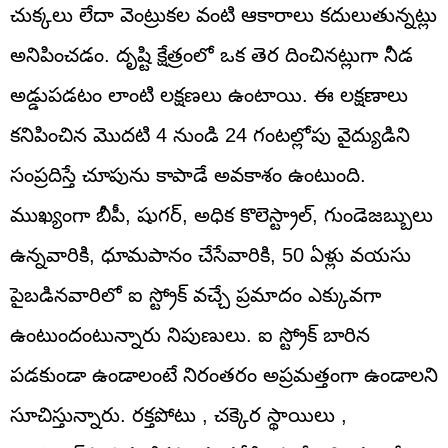
చుక్కలు లేదా వెంట్రుకల వంటి ఆకారాలు కదులుతున్నట్లు
అనిపించడం. దృష్టి క్షేత్రంలో ఒక తెర దించినట్లుగా నీడ
అడ్డుపడటం లాంటి లక్షణలు ఉంటాయి. ఈ లక్షణాలు
కనిపించిన మొదటి 4 నుండి 24 గంటల్లోపు వైద్యుడిని
సంప్రదిస్తే చూపును కాపాడే అవకాశం ఉంటుంది.
ముఖ్యంగా బీపీ, షుగర్‌, అధిక కొలెస్ట్రాల్‌, గుండెజబ్బులు
ఉన్నవారికి, ధూమపానం చేసేవారికి, 50 ఏళ్లు వయసు
పైబడినవారిలో ఐ స్ట్రోక్‌ వచ్చే ప్రమాదం ఎక్కువగా
ఉంటుందంటున్నారు నిపుణులు. ఐ స్ట్రోక్ బారిన
పడకుండా ఉండాలంటే నిరంతరం అప్రమత్తంగా ఉండాలని
సూచిస్తున్నారు. రక్తపోటు , చక్కెర స్థాయిలు ,