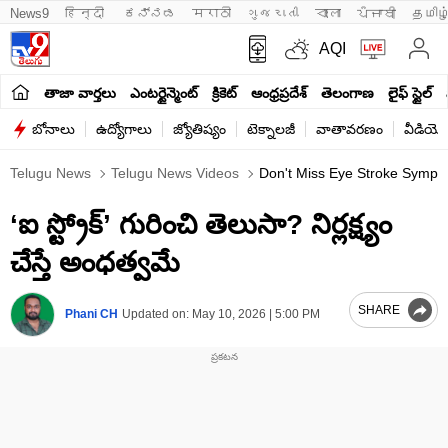
News9
हिन्दी 
ಕನ್ನಡ
मराठी
ગુજરાતી
বাংলা
ਪੰਜਾਬੀ
தமிழ
AQI
తాజా వార్తలు
ఎంటర్టైన్మెంట్
క్రికెట్
ఆంధ్రప్రదేశ్
తెలంగాణ
లైఫ్ స్టైల్
బోనాలు
ఉద్యోగాలు
జ్యోతిష్యం
టెక్నాలజీ
వాతావరణం
వీడియో
Telugu News
Telugu News Videos
Don't Miss Eye Stroke Symptom
‘ఐ స్ట్రోక్’ గురించి తెలుసా? నిర్లక్ష్యం
చేస్తే అంధత్వమే
SHARE
Phani CH
Updated on:
May 10, 2026 | 5:00 PM