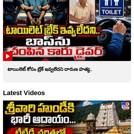
టాయిలెట్‌ కోసం బ్రేక్‌ ఇవ్వలేదని దారుణ హత్య..
Latest Videos