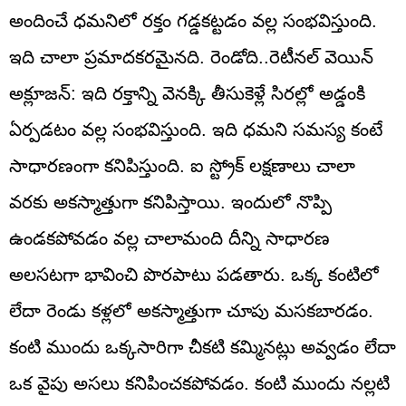
అందించే ధమనిలో రక్తం గడ్డకట్టడం వల్ల సంభవిస్తుంది.
ఇది చాలా ప్రమాదకరమైనది. రెండోది..రెటీనల్ వెయిన్
అక్లూజన్: ఇది రక్తాన్ని వెనక్కి తీసుకెళ్లే సిరల్లో అడ్డంకి
ఏర్పడటం వల్ల సంభవిస్తుంది. ఇది ధమని సమస్య కంటే
సాధారణంగా కనిపిస్తుంది. ఐ స్ట్రోక్ లక్షణాలు చాలా
వరకు అకస్మాత్తుగా కనిపిస్తాయి. ఇందులో నొప్పి
ఉండకపోవడం వల్ల చాలామంది దీన్ని సాధారణ
అలసటగా భావించి పొరపాటు పడతారు. ఒక్క కంటిలో
లేదా రెండు కళ్లలో అకస్మాత్తుగా చూపు మసకబారడం.
కంటి ముందు ఒక్కసారిగా చీకటి కమ్మినట్లు అవ్వడం లేదా
ఒక వైపు అసలు కనిపించకపోవడం. కంటి ముందు నల్లటి