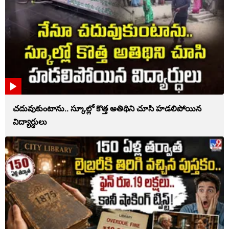
చదువుకుంటాను.. స్కూల్లో కొత్త అతిథిని చూసి హడలిపోయిన
విద్యార్ధులు