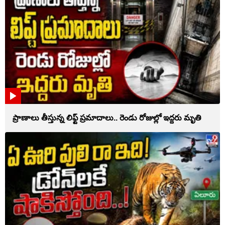
ప్రాణాలు తీస్తున్న లిఫ్ట్‌ ప్రమాదాలు.. రెండు రోజుల్లో ఇద్దరు మృతి