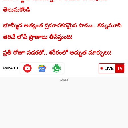
తెలుసుకోండి
భూమ్మీద అత్యంత ప్రమాదకరమైన పాము.. కన్నుమూసి
తెరిచే లోపే ప్రాణాలు తీసేస్తుంది!
ప్రతీ రోజూ నడకతో.. శరీరంలో అద్భుత మార్పులు!
LIVE
TV
Follow Us