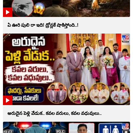
ఏ ఊరి పులి రా ఇది! డ్రోన్లకే షాకిస్తోంది..!
అరుదైన పెళ్లి వేడుక.. కవల వరులు, కవల వధువులు..