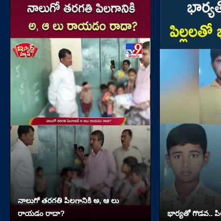
నాలుగో త‌ర‌గతి పిలగానికి అ, ఆ లు
రాయ‌డం రాదా?
భార్యతో గొడవ.. పి