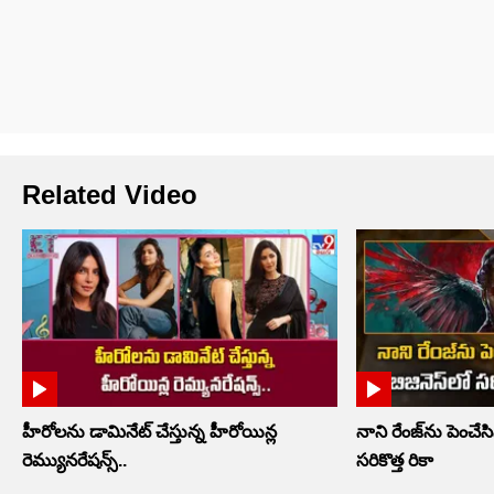
Related Video
హీరోలను డామినేట్ చేస్తున్న హీరోయిన్ల
నాని రేంజ్‌ను పెంచేసి
రెమ్యునరేషన్స్..
సరికొత్త రికా