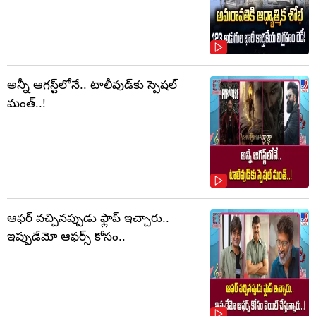
అన్నీ ఆగస్ట్‌లోనే.. టాలీవుడ్‌కు స్పెషల్
మంత్..!
ఆఫర్ వచ్చినప్పుడు ఫ్లాప్ ఇచ్చారు..
ఇప్పుడేమో ఆఫర్స్ కోసం..