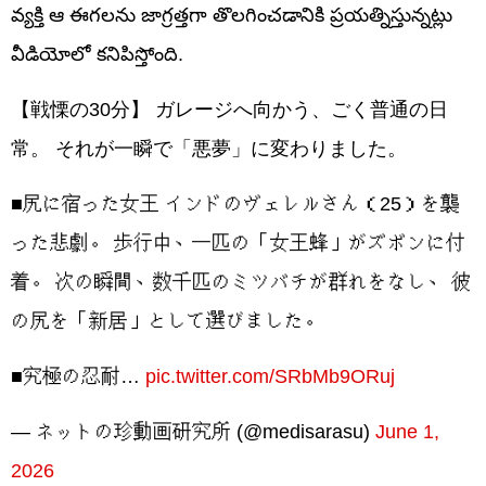
వ్యక్తి ఆ ఈగలను జాగ్రత్తగా తొలగించడానికి ప్రయత్నిస్తున్నట్లు
వీడియోలో కనిపిస్తోంది.
【戦慄の30分】 ガレージへ向かう、ごく普通の日
常。 それが一瞬で「悪夢」に変わりました。
■尻に宿った女王 インドのヴェレルさん（25）を襲
った悲劇。 歩行中、一匹の「女王蜂」がズボンに付
着。 次の瞬間、数千匹のミツバチが群れをなし、 彼
の尻を「新居」として選びました。
■究極の忍耐…
pic.twitter.com/SRbMb9ORuj
— ネットの珍動画研究所 (@medisarasu)
June 1,
2026