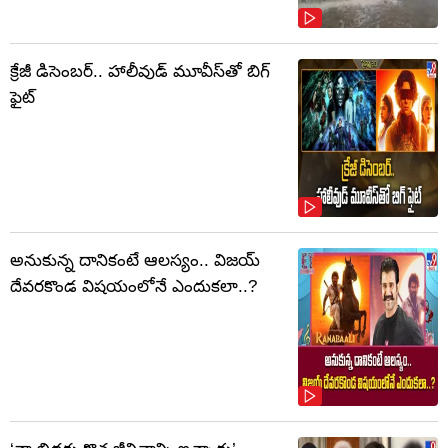
క్రేజీ డిసెంబర్‌.. హాలీవుడ్ మూవీస్‌తో బిగ్
ఫైట్‌
అనుకున్న దానికంటే ఆలస్యం.. విజయ్
దేవరకొండ విషయంలోనే ఎందుకలా..?