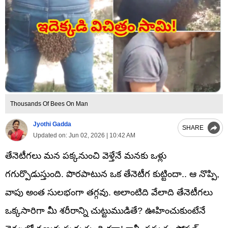
Thousands Of Bees On Man
Jyothi Gadda
SHARE
Updated on:
Jun 02, 2026 | 10:42 AM
తేనెటీగలు మన పక్కనుంచి వెళ్తేనే మనకు ఒళ్లు
గగుర్పొడుస్తుంది. పొరపాటున ఒక తేనెటీగ కుట్టిందా.. ఆ నొప్పి,
వాపు అంత సులభంగా తగ్గవు. అలాంటిది వేలాది తేనెటీగలు
ఒక్కసారిగా మీ శరీరాన్ని చుట్టుముడితే? ఊహించుకుంటేనే