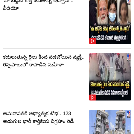
‘నా బిడ్డకు కొత్త జీవితాన్ని ఇచ్చారు’..
వీడియో
కదులుతున్న రైలు కింద పడబోయిన వ్యక్తి..
రెప్పపాటులో కాపాడిన మహిళా
అమరావతికి ఆధ్యాత్మిక శోభ.. 123
అడుగుల భారీ కార్తికేయ విగ్రహం రెడీ