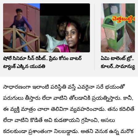
షోలే సినిమా సీన్ రిపీట్.. ప్రేమ కోసం వాటర్
ఏమి టాలెంట్ బ్రో.. చ
ట్యాంక్ ఎక్కిన యువతి
కూలర్..సామాన్యు
సాధారణంగా ఇలాంటి పరిస్థితి వస్తే ఎవరైనా సరే భయంతో
పరుగులు తీస్తారు లేదా వాటిని తోలడానికి ప్రయత్నిస్తారు. కానీ,
ఈ వ్యక్తి మాత్రం చాలా తెలివిగా వ్యవహరించాడు. తను కదిలితే
లేదా వాటిని కొడితే అవి కుడతాయని గ్రహించి, అసలు
కదలకుండా ప్రశాంతంగా నిలబడ్డాడు. అతని వెనుక ఉన్న మరొక