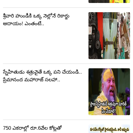
శ్రీవారి హుండీకి ఒక్క నెల్లోనే రికార్డు
ఆదాయం! ఎంతంటే..
స్నేహితుడు శత్రువైతే ఒక్క పని చేయండి..
ప్రేమానంద మహారాజ్ సలహా..
750 ఎకరాల్లో రూ.6వేల కోట్లతో