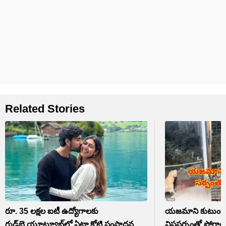
Related Stories
రూ. 35 లక్షల ఐటీ ఉద్యోగాలకు
యజమాని కుటుంబాన
గుడ్‌బై,యూట్యూబ్‌లో ఏటా కోటి సంపాదన
విషసర్పంతో పోరాడి