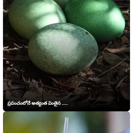
ప్రపంచంలోనే అత్యంత వింతైన .....