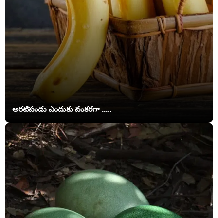
అరటిపండు ఎందుకు వంకరగా .....