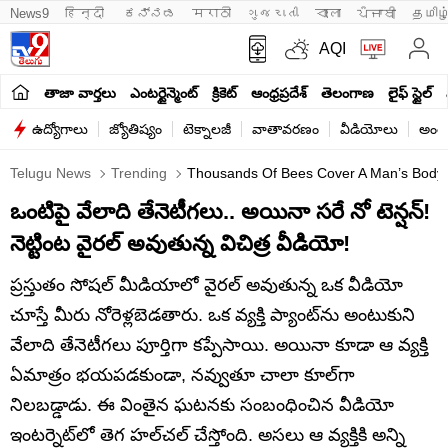
News9
हिन्दी 
ಕನ್ನಡ
मराठी
ગુજરાતી
বাংলা
ਪੰਜਾਬੀ
தமிழ
AQI
తాజా వార్తలు
ఎంటర్టైన్మెంట్
క్రికెట్
ఆంధ్రప్రదేశ్
తెలంగాణ
లైఫ్ స్టైల్
ఉద్యోగాలు
జ్యోతిష్యం
టెక్నాలజీ
వాతావరణం
వీడియోలు
అంతర
Telugu News
Trending
Thousands Of Bees Cover A Man’s Body, Y
ఒంటిపై వేలాది తేనెటీగలు.. అయినా సరే నో టెన్షన్!
నెట్టింట వైరల్ అవుతున్న విచిత్ర వీడియో!
ప్రస్తుతం సోషల్ మీడియాలో వైరల్ అవుతున్న ఒక వీడియో
చూస్తే మీరు నోరెళ్లబెడతారు. ఒక వ్యక్తి ప్యాంట్‌ను అంటుకుని
వేలాది తేనెటీగలు పూర్తిగా కప్పేసాయి. అయినా కూడా ఆ వ్యక్తి
ఏమాత్రం భయపడకుండా, నవ్వుతూ చాలా కూల్‌గా
నిలబడ్డాడు. ఈ వింతైన ఘటనకు సంబంధించిన వీడియో
ఇంటర్నెట్‌లో తెగ హల్‌చల్ చేస్తోంది. అసలు ఆ వ్యక్తికి అన్ని