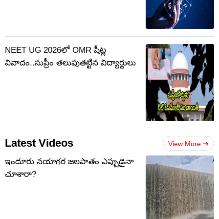
NEET UG 2026లో OMR షీట్ల
వివాదం..సుప్రీం తలుపుతట్టిన విద్యార్ధులు
Latest Videos
View More
ఇందూరు నయాగర జలపాతం ఎప్పుడైనా
చూశారా?