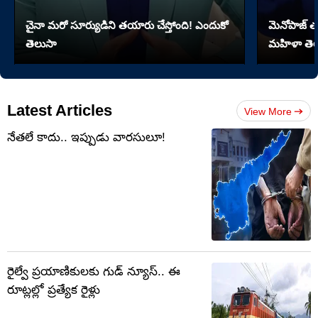
చైనా మరో సూర్యుడిని తయారు చేస్తోంది! ఎందుకో
మెనోపాజ్ త
తెలుసా
మహిళా తెల
Latest Articles
View More
నేతలే కాదు.. ఇప్పుడు వారసులూ!
రైల్వే ప్రయాణికులకు గుడ్ న్యూస్.. ఈ
రూట్లల్లో ప్రత్యేక రైళ్లు