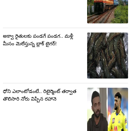
అక్వా రైతులకు పండగే పండగ.. మళ్లీ
మీసం మెలేస్తున్న బ్లాక్ టైగర్!
ధోని ఎలాంటోడంటే.. రిటైర్మెంట్ తర్వాత
తొలిసారి నోరు విప్పిన రహానె