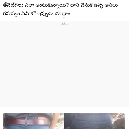
తేనెటీగలు ఎలా అంటుకున్నాయి? దాని వెనుక ఉన్న అసలు
రహస్యం ఏమిటో ఇప్పుడు చూద్దాం.