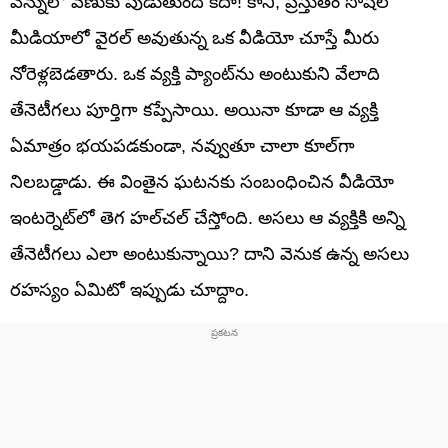
వెన్నులో వణుకు పుడుతుంది కదా! కానీ, ప్రస్తుతం సోషల్
మీడియాలో వైరల్ అవుతున్న ఒక వీడియో చూస్తే మీరు
నోరెళ్లబెడతారు. ఒక వ్యక్తి ప్యాంట్‌ను అంటుకుని వేలాది
తేనెటీగలు పూర్తిగా కప్పేసాయి. అయినా కూడా ఆ వ్యక్తి
ఏమాత్రం భయపడకుండా, నవ్వుతూ చాలా కూల్‌గా
నిలబడ్డాడు. ఈ వింతైన ఘటనకు సంబంధించిన వీడియో
ఇంటర్నెట్‌లో తెగ హల్‌చల్ చేస్తోంది. అసలు ఆ వ్యక్తికి అన్ని
తేనెటీగలు ఎలా అంటుకున్నాయి? దాని వెనుక ఉన్న అసలు
రహస్యం ఏమిటో ఇప్పుడు చూద్దాం.