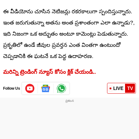
ఈ వీడియోను చూసిన నెటిజన్లు రకరకాలుగా స్పందిస్తున్నారు.
ఇంత జరుగుతున్నా అతను అంత ప్రశాంతంగా ఎలా ఉన్నాడు?,
ఇది నిజంగా ఒక అద్భుతం అంటూ కామెంట్లు పెడుతున్నారు.
ప్రకృతిలో ఉండే జీవుల ప్రవర్తన ఎంత వింతగా ఉంటుందో
చెప్పడానికి ఈ ఘటనే ఒక పెద్ద ఉదాహరణ.
మరిన్ని ట్రెండింగ్ న్యూస్ కోసం క్లిక్ చేయండి..
LIVE
TV
Follow Us