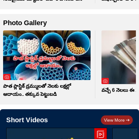
Photo Gallery
పాత ప్లాస్టిక్ డ్రమ్ములతో నెలకు లక్షల్లో
వచ్చే 6 నెలలు ఈ 
ఆదాయం.. తక్కువ పెట్టుబడి
Short Videos
View More