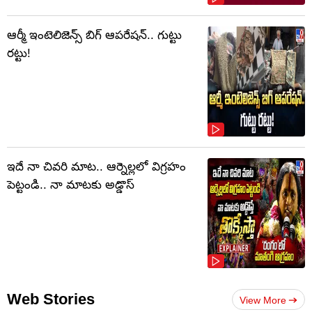
ఆర్మీ ఇంటెలిజెన్స్ బిగ్ ఆపరేషన్.. గుట్టు
రట్టు!
ఇదే నా చివరి మాట.. ఆర్నెల్లలో విగ్రహం
పెట్టండి.. నా మాటకు అడ్డొస్
Web Stories
View More