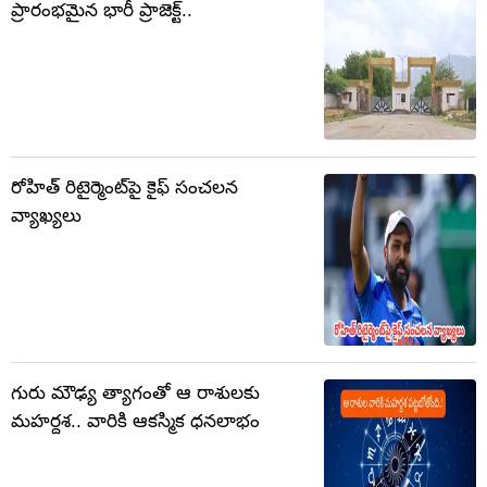
ప్రారంభమైన భారీ ప్రాజెక్ట్..
రోహిత్ రిటైర్మెంట్‌పై కైఫ్ సంచలన
వ్యాఖ్యలు
గురు మౌఢ్య త్యాగంతో ఆ రాశులకు
మహర్దశ.. వారికి ఆకస్మిక ధనలాభం