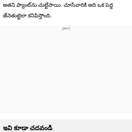
అతని ప్యాంట్‌ను చుట్టేసాయి. చూసేవారికి అది ఒక పెద్ద
తేనెతుట్టెలా కనిపిస్తోంది.
ఇవి కూడా చదవండి