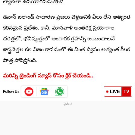
ల్యాబ్‌లా ఉపయోగపడుతోంది.
డెవాన్ ఐలాండ్ సాధారణ ప్రజలు వెళ్లడానికి వీలు లేని అత్యంత
కఠినమైన ప్రదేశం. కానీ, మానవాళి అంతరిక్ష ప్రయోగాల
చరిత్రలో, భవిష్యత్తులో అంగారక గ్రహాన్ని జయించాలనే
శాస్త్రవేత్తల కల నిజం కావడంలో ఈ వింత ద్వీపం అత్యంత కీలక
పాత్ర పోషిస్తోంది.
మరిన్ని ట్రెండింగ్ న్యూస్ కోసం క్లిక్ చేయండి..
LIVE
TV
Follow Us