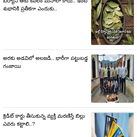
బిర్యానీ ఆకు కేవలం మసాలా కాదు.. ఇంటి
శుభానికి ప్రతీకగా ఎందుకు..
అరకు అడవిలో అలజడి.. భారీగా పట్టుబడ్డ
గంజాయి
క్రెడిట్ కార్డు తీసుకున్న వ్యక్తి మరణిస్తే బిల్లు
ఎవరు కట్టాలి..?