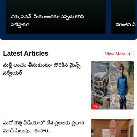
చిరు, పవన్, మీరు అందరూ ఎప్పడు కలిసి
నటిస్తారు?
చిరంజీవి ఏ 
Latest Articles
View More
మళ్లీ లంచం తీసుకుంటూ దొరికిన మైన్స్
సర్వేయర్
మరో కొత్త వీడియోలో దేశ ప్రజలకు ప్రధాని
మోదీ పిలుపు.. ఈసారి..