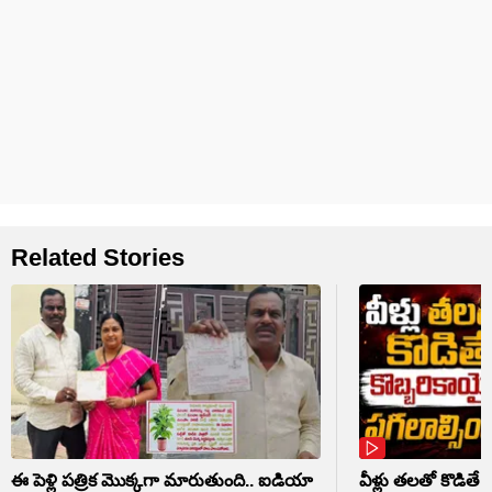
Related Stories
ఈ పెళ్లి పత్రిక మొక్కగా మారుతుంది.. ఐడియా
వీళ్లు తలతో కొడితే 