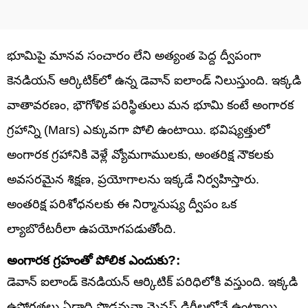
భూమిపై మానవ సంచారం లేని అత్యంత పెద్ద ద్వీపంగా
కెనడియన్ ఆర్కిటిక్‌లో ఉన్న డెవాన్ ఐలాండ్ నిలుస్తుంది. ఇక్కడి
వాతావరణం, భౌగోళిక పరిస్థితులు మన భూమి కంటే అంగారక
గ్రహాన్ని (Mars) ఎక్కువగా పోలి ఉంటాయి. భవిష్యత్తులో
అంగారక గ్రహానికి వెళ్లే వ్యోమగాములకు, అంతరిక్ష నౌకలకు
అవసరమైన శిక్షణ, ప్రయోగాలను ఇక్కడే నిర్వహిస్తారు.
అంతరిక్ష పరిశోధనలకు ఈ నిర్మానుష్య ద్వీపం ఒక
ల్యాబొరేటరీలా ఉపయోగపడుతోంది.
అంగారక గ్రహంతో పోలిక ఎందుకు?:
డెవాన్ ఐలాండ్ కెనడియన్ ఆర్కిటిక్ పరిధిలోకి వస్తుంది. ఇక్కడి
ఉష్ణోగ్రతలు ఏడాది పొడవునా మైనస్ డిగ్రీలలోనే ఉంటాయి.