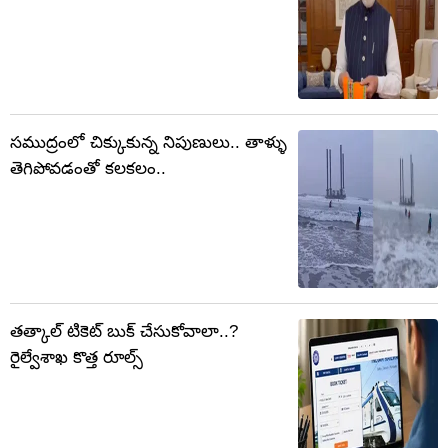
సముద్రంలో చిక్కుకున్న నిపుణులు.. తాళ్ళు
తెగిపోవడంతో కలకలం..
తత్కాల్ టికెట్ బుక్ చేసుకోవాలా..?
రైల్వేశాఖ కొత్త రూల్స్