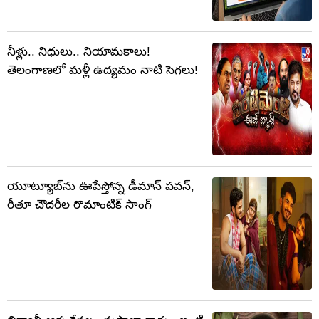
నీళ్లు.. నిధులు.. నియామకాలు!
తెలంగాణలో మళ్లీ ఉద్యమం నాటి సెగలు!
యూట్యూబ్‌ను ఊపేస్తోన్న డీమాన్ పవన్,
రీతూ చౌదరీల రొమాంటిక్ సాంగ్