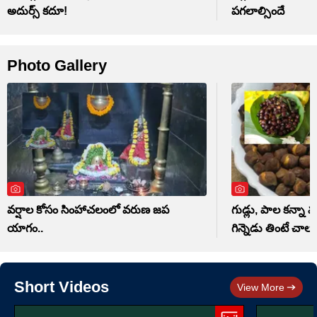
అదుర్స్ కదూ!
పగలాల్సిందే
Photo Gallery
వర్షాల కోసం సింహాచలంలో వరుణ జప
గుడ్లు, పాల కన్నా మ
యాగం..
గిన్నెడు తింటే చాలు
Short Videos
View More