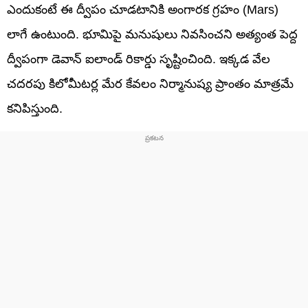
ఎందుకంటే ఈ ద్వీపం చూడటానికి అంగారక గ్రహం (Mars)
లాగే ఉంటుంది. భూమిపై మనుషులు నివసించని అత్యంత పెద్ద
ద్వీపంగా డెవాన్ ఐలాండ్ రికార్డు సృష్టించింది. ఇక్కడ వేల
చదరపు కిలోమీటర్ల మేర కేవలం నిర్మానుష్య ప్రాంతం మాత్రమే
కనిపిస్తుంది.