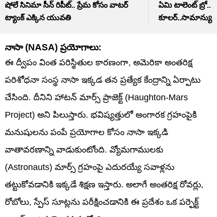
షోలే సినిమా సీన్ రిపీట్.. ప్రేమ కోసం వాటర్
ఏమి టాలెంట్ బ్రో.. చ
ట్యాంక్ ఎక్కిన యువతి
కూలర్..సామాన్యు
నాసా (NASA) ప్రయోగాలు:
ఈ ద్వీపం వింత పరిస్థితుల కారణంగా, అమెరికా అంతరిక్ష
పరిశోధనా సంస్థ నాసా ఇక్కడ తన ప్రత్యేక కేంద్రాన్ని ఏర్పాటు
చేసింది. దీనిని హాటన్ మార్స్ ప్రాజెక్ట్ (Haughton-Mars
Project) అని పిలుస్తారు. భవిష్యత్తులో అంగారక గ్రహంపైకి
మనుషులను పంపే ప్రయోగాల కోసం నాసా ఇక్కడి
వాతావరణాన్ని వాడుకుంటోంది. వ్యోమగాములకు
(Astronauts) మార్స్ గ్రహంపై ఎదురయ్యే సవాళ్లను
తట్టుకోవడానికి ఇక్కడే శిక్షణ ఇస్తారు. అలాగే అంతరిక్ష రోవర్లు,
రోబోలు, స్పేస్ సూట్లను పరీక్షించడానికి ఈ ప్రదేశం ఒక పర్ఫెక్ట్