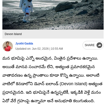
Devon Island
Jyothi Gadda
SHARE
Updated on:
Jun 02, 2026 | 10:55 AM
మన భూమిపై ఎన్నో అందమైన, వింతైన ప్రదేశాలు ఉన్నాయి.
అయితే మానవ సంచారమే లేని, అత్యంత ప్రమాదకరమైన
వాతావరణం ఉన్న ప్రాంతాలు కూడా కొన్ని ఉన్నాయి. అలాంటి
వాటిలో కెనడాలోని డెవాన్ ఐలాండ్ (Devon Island) అత్యంత
ప్రధానమైనది. ఇది భూమిపైనే ఉన్నప్పటికీ, ఇక్కడికి వెళ్తే మనం
ఏదో వేరే గ్రహంపై ఉన్నామా అనే అనుభూతి కలుగుతుంది.