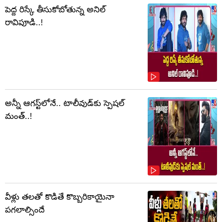
పెద్ద రిస్కే తీసుకోబోతున్న అనిల్
రావిపూడి..!
అన్నీ ఆగస్ట్‌లోనే.. టాలీవుడ్‌కు స్పెషల్
మంత్..!
వీళ్లు తలతో కొడితే కొబ్బరికాయైనా
పగలాల్సిందే