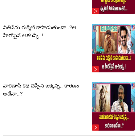
నితిన్‌ను రుక్మిణి కాపాడుతుందా..?ఆ
హీరోపైనే ఆశలన్నీ..!
వారణాసి కథ చెప్పిన జక్కన్న.. కారణం
అదేనా..?