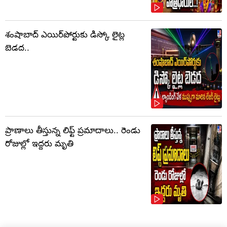
శంషాబాద్ ఎయిర్‌పోర్టుకు డిస్కో లైట్ల
బెడద..
ప్రాణాలు తీస్తున్న లిఫ్ట్‌ ప్రమాదాలు.. రెండు
రోజుల్లో ఇద్దరు మృతి