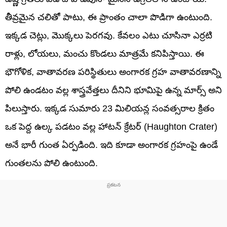
తీవ్రమైన చలితో పాటు, ఈ ప్రాంతం చాలా పొడిగా ఉంటుంది.
ఇక్కడ చెట్లు, మొక్కలు పెరగవు. కేవలం ఎటు చూసినా ఎర్రటి
రాళ్లు, లోయలు, మంచు కొండలు మాత్రమే కనిపిస్తాయి. ఈ
భౌగోళిక, వాతావరణ పరిస్థితులు అంగారక గ్రహ వాతావరణాన్ని
పోలి ఉండటం వల్ల శాస్త్రవేత్తలు దీనిని భూమిపై ఉన్న మార్స్ అని
పిలుస్తారు. ఇక్కడ సుమారు 23 మిలియన్ల సంవత్సరాల క్రితం
ఒక పెద్ద ఉల్క పడటం వల్ల హాటన్ క్రేటర్ (Haughton Crater)
అనే భారీ గుంత ఏర్పడింది. ఇది కూడా అంగారక గ్రహంపై ఉండే
గుంతలను పోలి ఉంటుంది.