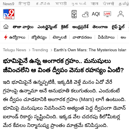
News9
हिन्दी 
ಕನ್ನಡ
मराठी
ગુજરાતી
বাংলা
ਪੰਜਾਬੀ
தமிழ
AQI
తాజా వార్తలు
ఎంటర్టైన్మెంట్
క్రికెట్
ఆంధ్రప్రదేశ్
తెలంగాణ
లైఫ్ స్టైల్
ఉద్యోగాలు
జ్యోతిష్యం
టెక్నాలజీ
వాతావరణం
వీడియోలు
అంతర
Telugu News
Trending
Earth’s Own Mars: The Mysterious Islan
భూమిపైనే ఉన్న అంగారక గ్రహం.. మనుషులు
జీవించలేని ఆ వింత ద్వీపం వెనుక రహస్యం ఏంటి?
ఇది భూమిపైనే ఉన్నప్పటికీ, ఇక్కడికి వెళ్తే మనం ఏదో వేరే
గ్రహంపై ఉన్నామా అనే అనుభూతి కలుగుతుంది. ఎందుకంటే
ఈ ద్వీపం చూడటానికి అంగారక గ్రహం (Mars) లాగే ఉంటుంది.
భూమిపై మనుషులు నివసించని అత్యంత పెద్ద ద్వీపంగా డెవాన్
ఐలాండ్ రికార్డు సృష్టించింది. ఇక్కడ వేల చదరపు కిలోమీటర్ల
మేర కేవలం నిర్మానుష్య ప్రాంతం మాత్రమే కనిపిస్తుంది.