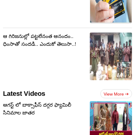
ఆ గిరిజనుల్లో పట్టలేనంత ఆనందం..
ధింసాతో సందడి.. ఎందుకో తెలుసా..!
Latest Videos
View More
ఆగస్ట్ లో బాక్సాఫీస్ దగ్గర ఫ్యామిలీ
సినిమాల జాతర