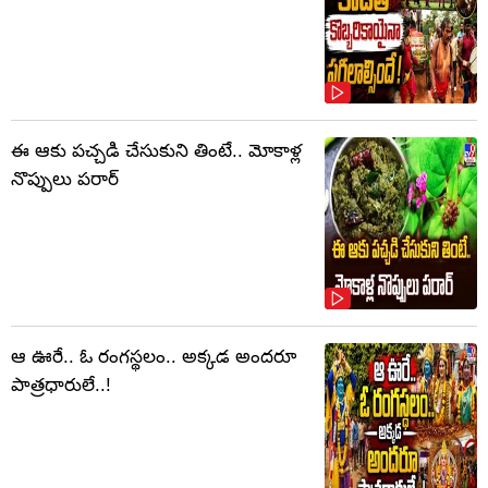
ఈ ఆకు పచ్చడి చేసుకుని తింటే.. మోకాళ్ల
నొప్పులు పరార్‌
ఆ ఊరే.. ఓ రంగస్థలం.. అక్కడ అందరూ
పాత్రధారులే..!