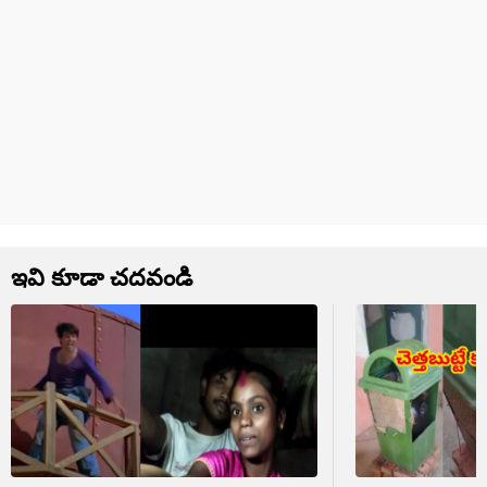
ఇవి కూడా చదవండి