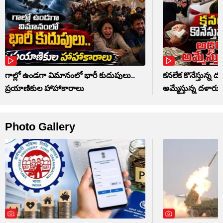
గాల్లో ఉండగా విమానంలో భారీ కుదుపులు..
కనలేక కొనేస్తున్న 
ప్రయాణికుల హాహాకారాలు
అమ్మేస్తున్న దళారు
Photo Gallery