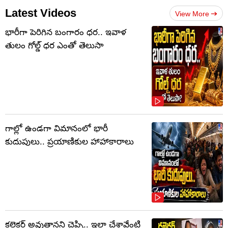
Latest Videos
View More
భారీగా పెరిగిన బంగారం ధర.. ఇవాళ
తులం గోల్డ్‌ ధర ఎంతో తెలుసా
గాల్లో ఉండగా విమానంలో భారీ
కుదుపులు.. ప్రయాణికుల హాహాకారాలు
కలెక్టర్‌ అవుతానని చెప్పి.. ఇలా చేశావేంటి