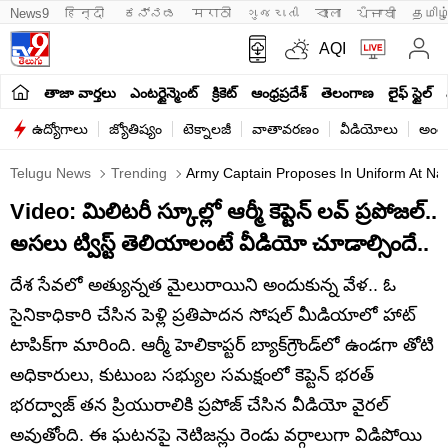
News9
हिन्दी 
ಕನ್ನಡ
मराठी
ગુજરાતી
বাংলা
ਪੰਜਾਬੀ
தமிழ
AQI
తాజా వార్తలు
ఎంటర్టైన్మెంట్
క్రికెట్
ఆంధ్రప్రదేశ్
తెలంగాణ
లైఫ్ స్టైల్
ఉద్యోగాలు
జ్యోతిష్యం
టెక్నాలజీ
వాతావరణం
వీడియోలు
అంతర
Telugu News
Trending
Army Captain Proposes In Uniform At Nash
Video: మిలిటరీ స్కూల్లో ఆర్మీ కెప్టెన్ లవ్ ప్రపోజల్..
అసలు ట్విస్ట్ తెలియాలంటే వీడియో చూడాల్సిందే..
దేశ సేవలో అత్యున్నత మైలురాయిని అందుకున్న వేళ.. ఓ
సైనికాధికారి చేసిన పెళ్లి ప్రతిపాదన సోషల్ మీడియాలో హాట్
టాపిక్‌గా మారింది. ఆర్మీ హెలికాప్టర్ బ్యాక్‌గ్రౌండ్‌లో ఉండగా తోటి
అధికారులు, కుటుంబ సభ్యుల సమక్షంలో కెప్టెన్ భరత్
భరద్వాజ్ తన ప్రియురాలికి ప్రపోజ్ చేసిన వీడియో వైరల్
అవుతోంది. ఈ ఘటనపై నెటిజన్లు రెండు వర్గాలుగా విడిపోయి