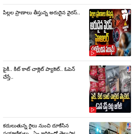
పిల్లల ప్రాణాలు తీస్తున్న అరుదైన వైరస్..
పైకి.. కిట్‌ కాట్‌ చాక్లెట్ ప్యాకెట్‌.. ఓపెన్‌
చేస్తే..
కదులుతున్న రైలు నుంచి దూకేసిన
ప్రయాణికులు.. ఏం జరిగిందో తెలుసా!