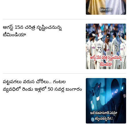
ఆగస్ట్ 15న చరిత్ర సృష్టించనున్న
టీమిండియా
పట్టపగలు వరుస చోరీలు.. గంటల
వ్యవధిలో రెండు ఇళ్లలో 50 సవర్ల బంగారం