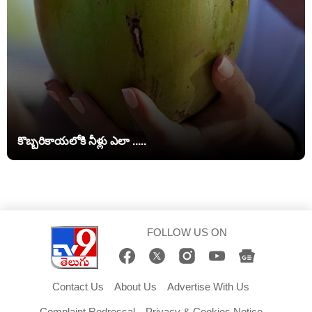
కొబ్బరికాయలోకి నీళ్లు ఎలా .....
FOLLOW US ON
Contact Us
About Us
Advertise With Us
Complaint Redressal
Privacy & Cookies Notice