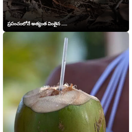
ప్రపంచంలోనే అత్యంత వింతైన .....