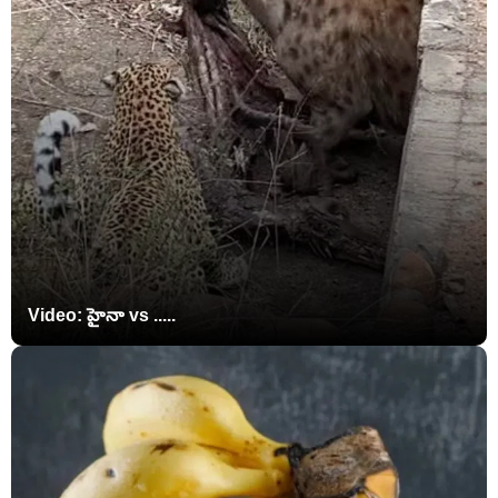
Video: హైనా vs .....