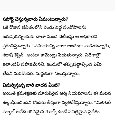
సపోర్ట్ చేస్తున్నవారు ఏమంటున్నారు?
ఒకే రోజున జీవితంలోని రెండు పెద్ద సంతోషాలను
జరుపుకున్నందుకు చాలా మంది నెటిజన్లు ఆ అధికారిని
ప్రశంసిస్తున్నారు. ‘‘సమయాన్ని చాలా అందంగా వాడుకున్నారు,
శభాష్ కెప్టెన్’’ అంటూ కామెంట్లు పెడుతున్నారు. విదేశాల్లో
ఇలాంటివి సహజమేనని, ఇందులో తప్పుపట్టాల్సింది ఏమీ
లేదని మరికొందరు మద్దతుగా నిలుస్తున్నారు.
విమర్శిస్తున్న వారి వాదన ఏంటి?
అయితే క్రమశిక్షణకు మారుపేరైన ఆర్మీ నియమాలను ఈ ఘటన
ఉల్లంఘించిందని కొందరు తీవ్రంగా వ్యతిరేకిస్తున్నారు. ‘‘మిలిటరీ
స్కూల్ అనేది కఠినమైన రూల్స్ ఉండే పవిత్రమైన ప్రదేశం.