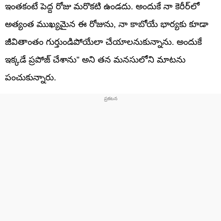
ఇంతకంటే పెద్ద రోజు మరొకటి ఉండదు. అందుకే నా కెరీర్‌లో
అత్యంత ముఖ్యమైన ఈ రోజును, నా కాబోయే భార్యకు కూడా
జీవితాంతం గుర్తుండిపోయేలా చేయాలనుకున్నాను. అందుకే
ఇక్కడే ప్రపోజ్ చేశాను” అని తన మనసులోని మాటను
పంచుకున్నారు.