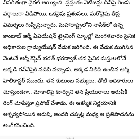
విపరీతంగా వైరల్ అయ్యింది. ప్రస్తుతం నెటిజన్లు దీనిపై రెండు
వర్గాలుగా విడిపోయి, ఒకవైపు ప్రశంసలు, మరోవైపు తీవ్ర
విమర్శలు గుప్పిస్తున్నారు. మహారాష్ట్రలోని నాసిక్‌లో ఉన్న
కాంబాట్ ఆర్మీ ఏవియేషన్ ట్రైనింగ్ స్కూల్లో మంగళవారం సైనిక
అధికారుల గ్రాడ్యుయేషన్ వేడుక జరిగింది. ఈ వేడుక ముగిసిన
వెంటనే ఆర్మీ కెప్టెన్ భరత్ భరద్వాజ్ తన సైనిక దుస్తులలోనే
అక్కడి రన్‌వేపైకి నడిచి వచ్చాడు. అక్కడ నిలిపి ఉంచిన ఆర్మీ
హెలికాప్టర్ ముందు, తన కుటుంబ సభ్యులు, తోటి అధికారులు
చూస్తుండగా.. మోకాలిపై కూర్చుని తన ప్రియురాలు ఆరుషికి
రింగ్ చూపిస్తూ ప్రపోజ్ చేశాడు. ఈ ఆకస్మిక నిర్ణయానికి
ఆశ్చర్యపోయిన ఆరుషి, అందరి చప్పట్ల మధ్య ఆ ప్రతిపాదనను
అంగీకరించింది.