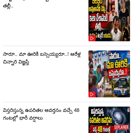
తల్లీ..
సారూ.. మా ఊరికి బస్సెయ్యరూ..! ఆరేళ్ల
చిన్నారి విజ్ఞప్తి
విస్తరిస్తున్న ఉపరితల ఆవర్తనం వచ్చే 48
గంటల్లో భారీ వర్షాలు