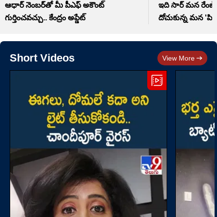
ఆధార్ నెంబర్‌తో మీ పీఎఫ్ అకౌంట్
ఇది సార్ మన రేంజ్.
గుర్తించవచ్చు.. కేంద్రం అప్డేట్
దోచుకున్న మన 'పిన
Short Videos
View More