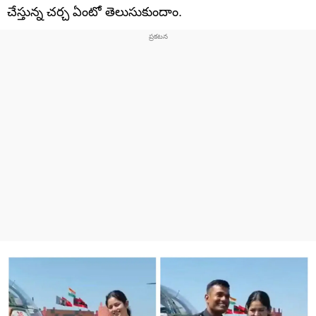
చేస్తున్న చర్చ ఏంటో తెలుసుకుందాం.