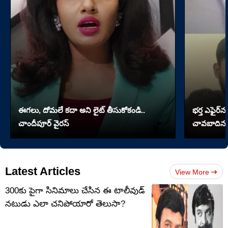
ఈగలు, దోమలే కదా అని లైట్ తీసుకోకండి..
భర్త ఎఫైర్‌న
చాందీపూర్ వైరస్
చావబాదిన భ
Latest Articles
View More
300కు పైగా సినిమాలు చేసిన ఈ టాలీవుడ్
నటుడు ఎలా చనిపోయారో తెలుసా?