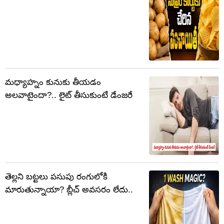
మధ్యాహ్నం కునుకు తీయడం
అలవాటైందా?.. లైట్ తీసుకుంటే డేంజరే
తెల్లని బట్టలు పసుపు రంగులోకి
మారుతున్నాయా? బ్లీచ్ అవసరం లేదు..