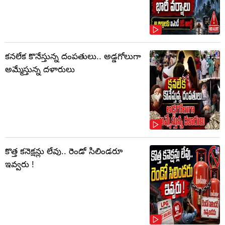
కనలేక కొనేస్తున్న దంపతులు.. అడ్డగోలుగా
అమ్మేస్తున్న దళారులు
కొత్త కనెక్షన్లు లేవు.. రెండో సిలిండరూ
ఇవ్వరు !