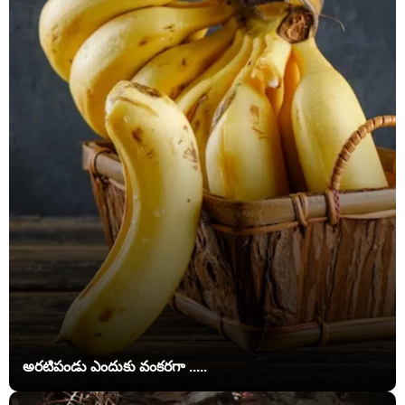
అరటిపండు ఎందుకు వంకరగా .....