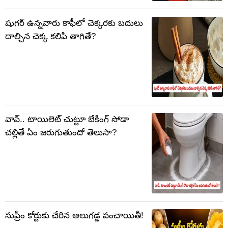
షుగర్ ఉన్నవారు కాఫీలో చెక్కరకు బదులు
దాల్చిన చెక్క కలిపి తాగితే?
వావ్.. టాయిలెట్ చుట్టూ బేకింగ్ సోడా
చల్లితే ఏం జరుగుతుందో తెలుసా?
సుప్రీం కోర్టుకు చేరిన ఆలుగడ్డ పంచాయితీ!