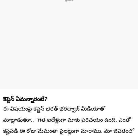
కెప్టెన్ ఏమన్నారంటే?
ఈ విషయంపై కెప్టెన్ భరత్ భరద్వాజ్ మీడియాతో
మాట్లాడుతూ.. ‘‘గత ఐదేళ్లుగా మాకు పరిచయం ఉంది. ఎంతో
కష్టపడి ఈ రోజు మేమంతా పైలట్లుగా మారాము. మా జీవితంలో