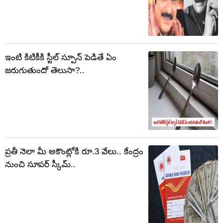
ఇంటి కిటికీకి స్టీల్ స్పూన్ పెడితే ఏం
జరుగుతుందో తెలుసా?..
ప్రతీ నెలా మీ అకౌంట్లోకి రూ.3 వేలు.. కేంద్రం
నుంచి సూపర్ స్కీమ్..