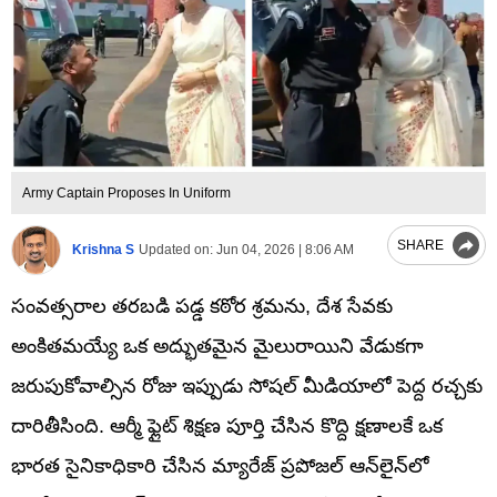
Army Captain Proposes In Uniform
SHARE
Krishna S
Updated on:
Jun 04, 2026 | 8:06 AM
సంవత్సరాల తరబడి పడ్డ కఠోర శ్రమను, దేశ సేవకు
అంకితమయ్యే ఒక అద్భుతమైన మైలురాయిని వేడుకగా
జరుపుకోవాల్సిన రోజు ఇప్పుడు సోషల్ మీడియాలో పెద్ద రచ్చకు
దారితీసింది. ఆర్మీ ఫ్లైట్ శిక్షణ పూర్తి చేసిన కొద్ది క్షణాలకే ఒక
భారత సైనికాధికారి చేసిన మ్యారేజ్ ప్రపోజల్ ఆన్‌లైన్‌లో