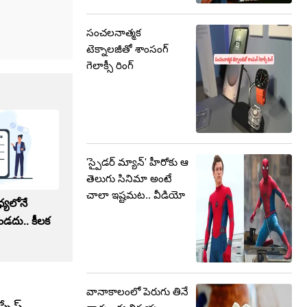
సంచలనాత్మక
టెక్నాలజీతో శాంసంగ్
గెలాక్సీ రింగ్‌
'స్పైడర్ మ్యాన్' హీరోకు ఆ
తెలుగు సినిమా అంటే
చాలా ఇష్టమట.. వీడియో
్యలోనే
ఉండదు.. కీలక
వానాకాలంలో పెరుగు తినే
పేస్,