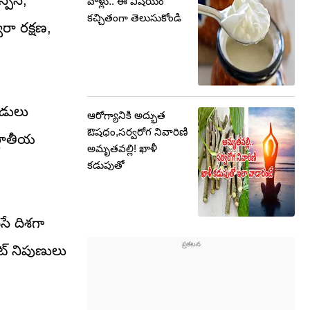
వాళ్లు.. ఈ విషయం
కచ్చితంగా తెలుసుకోండి
రా రక్షణ,
ుబడులు
ఆరోగ్యానికి అద్భుత
ఔషధం,సర్వరోగ నివారిణి
ర్జాతీయ
అమృతవల్లి! ఖాళీ
కడుపుతో
సే దిశగా
ెట్ నిపుణులు