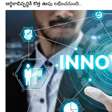
ఆర్థికాభివృద్ధికి కొత్త ఊపు లభించనుంది..