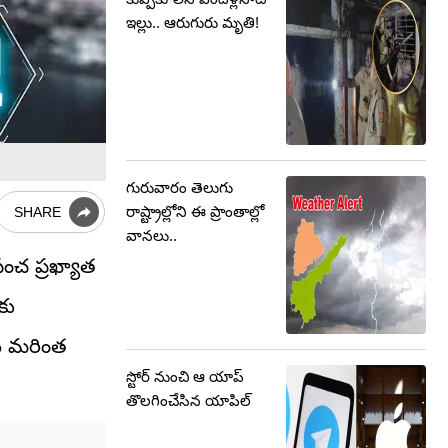
ఇల్లు.. ఆరుగురు మృతి!
గురువారం తెలుగు
రాష్ట్రాల్లోని ఈ ప్రాంతాల్లో
SHARE
వానలు..
పంచ ప్రఖ్యాత
కు
థకు మరింత
స్టోర్‌‌ నుంచి ఆ యాప్
తొలగించేసిన యాపిల్