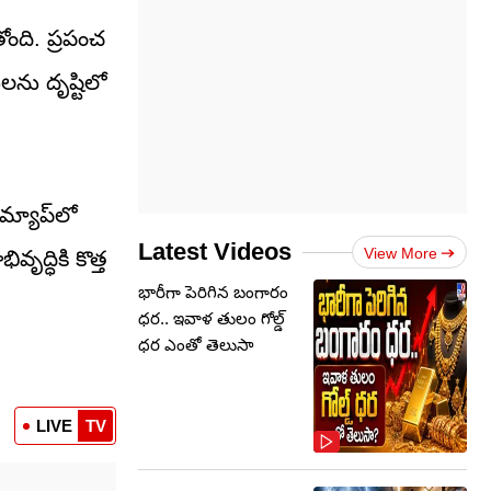
ోంది. ప్రపంచ
లను దృష్టిలో
మ్యాప్‌లో
Latest Videos
View More
ద్ధికి కొత్త
భారీగా పెరిగిన బంగారం
ధర.. ఇవాళ తులం గోల్డ్‌
ధర ఎంతో తెలుసా
LIVE
TV