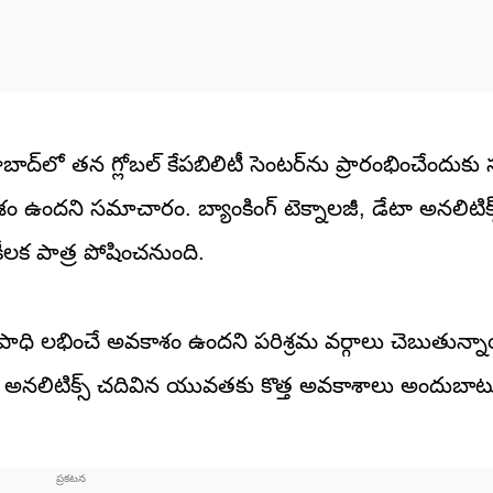
బాద్‌లో తన గ్లోబల్ కేపబిలిటీ సెంటర్‌ను ప్రారంభించేందుకు
ం ఉందని సమాచారం. బ్యాంకింగ్ టెక్నాలజీ, డేటా అనలిటిక్స
 కీలక పాత్ర పోషించనుంది.
్ష ఉపాధి లభించే అవకాశం ఉందని పరిశ్రమ వర్గాలు చెబుతున్న
డేటా అనలిటిక్స్ చదివిన యువతకు కొత్త అవకాశాలు అందుబాట