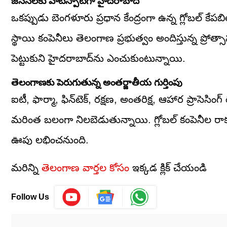
జీసీసీలకు హాట్‌స్పాట్‌గా హైదరాబాద్
ఒకప్పుడు బెంగళూరు ప్రధాన కేంద్రంగా ఉన్న గ్లోబల్ కే
స్థాయి కంపెనీలు తెలంగాణ ప్రభుత్వం అందిస్తున్న ప్ర
పెట్టుకుని హైదరాబాద్‌ను ఎంచుకుంటున్నాయి.
తెలంగాణకు పెరుగుతున్న అంతర్జాతీయ గుర్తింపు
ఐటీ, ఫార్మా, ఫిన్‌టెక్, రక్షణ, అంతరిక్ష, ఆహార ప్రాసెస
మరింత బలంగా నిలబెడుతున్నాయి. గ్లోబల్ కంపెనీల రాకతో
ఊపు లభించనుంది.
మరిన్ని
తెలంగాణ వార్తల కోసం
ఇక్కడ క్లిక్ చేయండి
Follow Us