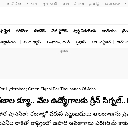
ी 
ಕನ್ನಡ
मराठी
ગુજરાતી
বাংলা
ਪੰਜਾਬੀ
தமிழ்
മലയാളം
म
ఫ్ స్టైల్
ఫోటోలు
బిజినెస్
వెబ్ స్టోరీస్
షార్ట్ వీడియోస్
జాతీయం
ట్రె
తర్జాతీయం
వంట గ్యాస్
బంగారం, వెండి
ప్రభాస్
జూ. ఎన్టీఆర్
రామ్ చ‌
For Hyderabad; Green Signal For Thousands Of Jobs
ాల క్యూ.. వేల ఉద్యోగాలకు గ్రీన్ సిగ్నల్..
 ఆహార ప్రాసెసింగ్ రంగాల్లో వరుస పెట్టుబడులు తెలంగాణను ప
ంపెనీల రాకతో రాష్ట్రంలో ఉపాధి అవకాశాలు పెరగడమే కాక