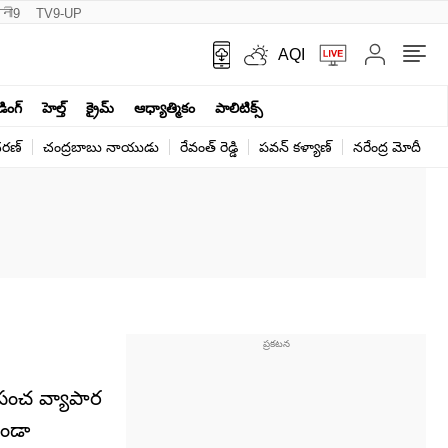
नी9
TV9-UP
AQI
ండింగ్
హెల్త్‌
క్రైమ్
ఆధ్యాత్మికం
పాలిటిక్స్‌
ర‌ణ్‌
చంద్రబాబు నాయుడు
రేవంత్ రెడ్డి
పవన్ కళ్యాణ్
నరేంద్ర మోదీ
క
!
్రపంచ వ్యాపార
ుండా