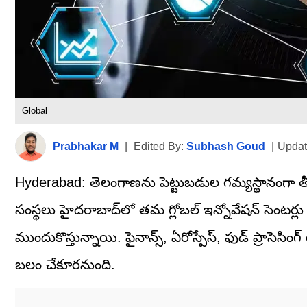
Global
Prabhakar M
|
Edited By:
Subhash Goud
|
Updat
Hyderabad: తెలంగాణను పెట్టుబడుల గమ్యస్థానంగా తీర్చిద
సంస్థలు హైదరాబాద్‌లో తమ గ్లోబల్ ఇన్నోవేషన్ సెంటర్లు 
ముందుకొస్తున్నాయి. ఫైనాన్స్, ఏరోస్పేస్, ఫుడ్ ప్రాసెసి
బలం చేకూరనుంది.