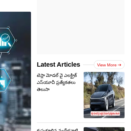
Latest Articles
View More
టెస్లా మోడల్ వై ఎలక్ట్రిక్
ఎస్‌యూవీ ప్రత్యేకతలు
తెలుసా
కుప్పకూలిన వందేళ్లనాటి