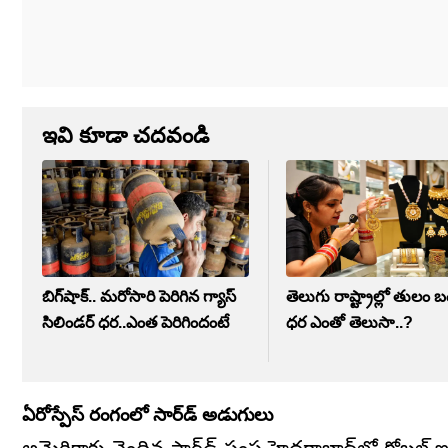
ఇవి కూడా చదవండి
బిగ్‌షాక్‌.. మరోసారి పెరిగిన గ్యాస్‌
తెలుగు రాష్ట్రాల్లో తులం 
సిలిండర్ ధర..ఎంత పెరిగిందంటే
ధర ఎంతో తెలుసా..?
ఏరోస్పేస్ రంగంలో సార్‌డ్ అడుగులు
అమెరికాకు చెందిన సార్‌డ్ సంస్థ హైదరాబాద్‌లో గ్లోబల్ ఇ