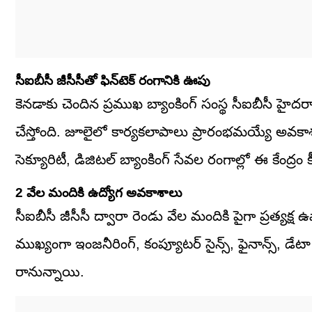
సీఐబీసీ జీసీసీతో ఫిన్‌టెక్ రంగానికి ఊపు
కెనడాకు చెందిన ప్రముఖ బ్యాంకింగ్ సంస్థ సీఐబీసీ హైదరా
చేస్తోంది. జూలైలో కార్యకలాపాలు ప్రారంభమయ్యే అవకాశ
సెక్యూరిటీ, డిజిటల్ బ్యాంకింగ్ సేవల రంగాల్లో ఈ కేంద్రం
2 వేల మందికి ఉద్యోగ అవకాశాలు
సీఐబీసీ జీసీసీ ద్వారా రెండు వేల మందికి పైగా ప్రత్యక
ముఖ్యంగా ఇంజనీరింగ్, కంప్యూటర్ సైన్స్, ఫైనాన్స్, 
రానున్నాయి.