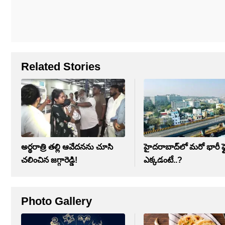
Related Stories
అర్థరాత్రి తల్లి ఆవేదనను చూసి
హైదరాబాద్‌లో మరో భారీ ఫ్ల
చలించిన జగ్గారెడ్డి!
ఎక్కడంటే..?
Photo Gallery