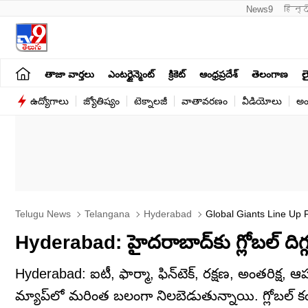
News9
हिन्द
తాజా వార్తలు
ఎంటర్టైన్మెంట్
క్రికెట్
ఆంధ్రప్రదేశ్
తెలంగాణ
లై
ఉద్యోగాలు
జ్యోతిష్యం
టెక్నాలజీ
వాతావరణం
వీడియోలు
అం
Telugu News
Telangana
Hyderabad
Global Giants Line Up 
Hyderabad: హైదరాబాద్‌కు గ్లోబల్ దిగ్గజ
Hyderabad: ఐటీ, ఫార్మా, ఫిన్‌టెక్, రక్షణ, అంతరిక్ష,
మ్యాప్‌లో మరింత బలంగా నిలబెడుతున్నాయి. గ్లోబల్ క