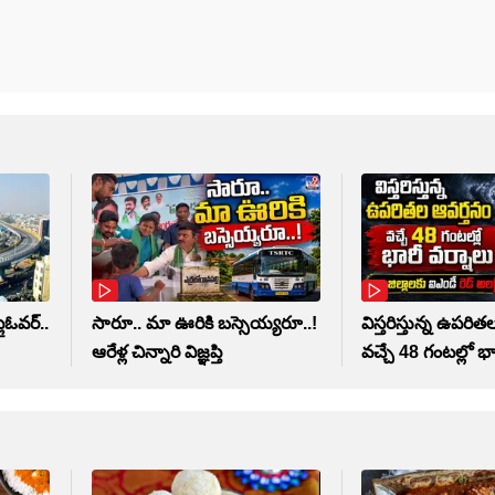
ైఓవర్..
సారూ.. మా ఊరికి బస్సెయ్యరూ..!
విస్తరిస్తున్న ఉపరి
ఆరేళ్ల చిన్నారి విజ్ఞప్తి
వచ్చే 48 గంటల్లో భా