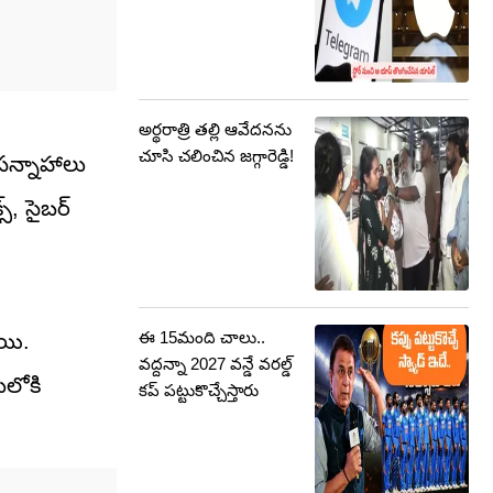
అర్థరాత్రి తల్లి ఆవేదనను
చూసి చలించిన జగ్గారెడ్డి!
 సన్నాహాలు
్, సైబర్
ఈ 15మంది చాలు..
ాయి.
వద్దన్నా 2027 వన్డే వరల్డ్
ులోకి
కప్ పట్టుకొచ్చేస్తారు