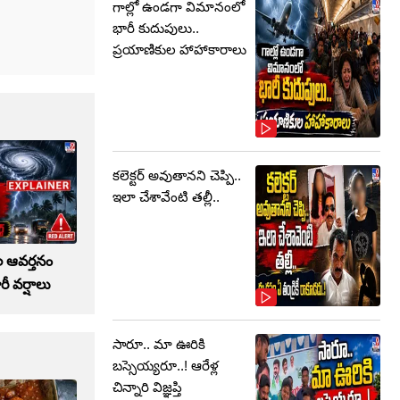
గాల్లో ఉండగా విమానంలో
భారీ కుదుపులు..
ప్రయాణికుల హాహాకారాలు
కలెక్టర్‌ అవుతానని చెప్పి..
ఇలా చేశావేంటి తల్లీ..
తల ఆవర్తనం
రీ వర్షాలు
సారూ.. మా ఊరికి
బస్సెయ్యరూ..! ఆరేళ్ల
చిన్నారి విజ్ఞప్తి