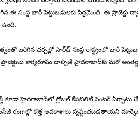
ఈ సంస్థ భారీ పెట్టుబడులకు సిద్ధమైంది. ఈ ప్రాజెక్టు ద్వా
 ఉంది.
ంతో జరిగిన చర్చల్లో సార్‌డ్ సంస్థ రాష్ట్రంలో భారీ పెట్ట
పాదిత ప్రాజెక్టులు కార్యరూపం దాల్చితే హైదరాబాద్‌కు మరో అంత
 కూడా హైదరాబాద్‌లో గ్లోబల్ కేపబిలిటీ సెంటర్ ఏర్పాటు చే
ఫ్‌ఎంసీజీ రంగాల్లో కొత్త అవకాశాలు సృష్టించబడతాయని మార్క