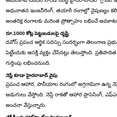
అధునాతన ఇంజనీరింగ్, తయారీ రంగాల్లో నైపుణ్యం కలిగిన 
అంతరిక్ష రంగాలకు మరింత ప్రోత్సాహం లభించే అవకాశం
రూ.1000 కోట్ల పెట్టుబడులపై దృష్టి
దవోస్ ప్రపంచ ఆర్థిక సదస్సు సందర్భంగా తెలంగాణ ప్రభుత్వ
పెట్టేందుకు ఆసక్తి వ్యక్తం చేసినట్లు తెలుస్తోంది. ప్రతి
గుర్తింపు లభించనుంది.
నెస్లే కూడా హైదరాబాద్ వైపు
ప్రపంచ ఆహార, పానీయాల రంగంలో అగ్రగామిగా ఉన్న నెస్లే
అడుగులు వేస్తోంది. నెస్లే రాకతో ఆహార ప్రాసెసింగ్, ఎ
అంచనా వేస్తున్నారు.