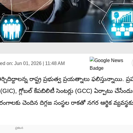
ed on:
Jun 01, 2026 | 11:48 AM
ిద్దాలన్న రాష్ట్ర ప్రభుత్వ ప్రయత్నాలు ఫలిస్తున్నాయి. ప్ర
(GIC), గ్లోబల్ కేపబిలిటీ సెంటర్లు (GCC) ఏర్పాటు చేసేందు
ంగ్ రంగాలకు చెందిన దిగ్గజ సంస్థల రాకతో నగర ఆర్థిక వ్యవస్