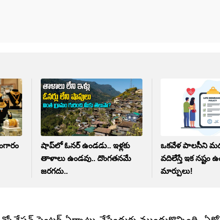
బంగారం
షాప్‌లో ఓనర్ ఉండడు.. ఇళ్లకు
ఒకవేళ పాలసీని మధ
తాళాలు ఉండవు.. దొంగతనమే
వదిలేస్తే ఇక నష్టం 
జరగదు..
మార్పులు!
న్నోవేషన్ సెంటర్ ఏర్పాటు చేసేందుకు ముందుకొచ్చింది. ఏరోస్