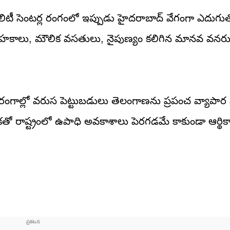
పబిలిటీ సెంటర్ల రంగంలో ఇప్పుడు హైదరాబాద్ వేగంగా ఎదుగుత
ోత్సాహకాలు, మౌలిక వసతులు, నైపుణ్యం కలిగిన మానవ వనరు
ింగ్ రంగాల్లో వరుస పెట్టుబడులు తెలంగాణను ప్రపంచ వ్యాపార 
 రాష్ట్రంలో ఉపాధి అవకాశాలు పెరగడమే కాకుండా ఆర్థికాభివృ