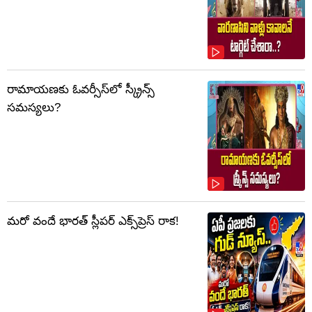
రామాయణకు ఓవర్సీస్‌లో స్క్రీన్స్
సమస్యలు?
మరో వందే భారత్ స్లీపర్ ఎక్స్‌ప్రెస్ రాక!