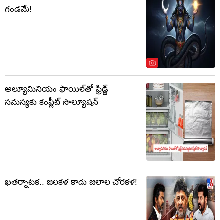
గండమే!
అల్యూమినియం ఫాయిల్‌తో ఫ్రిడ్జ్
సమస్యకు కంప్లీట్ సొల్యూషన్
ఖతర్నాటక.. జలకళ కాదు జలాల చోరకళ!