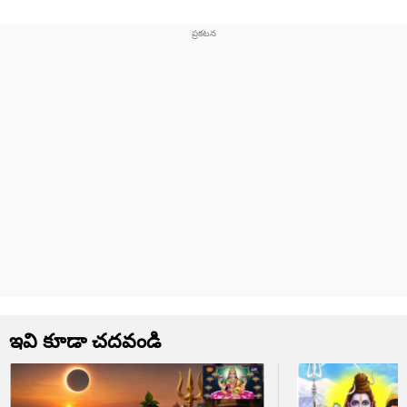
ఇవి కూడా చదవండి