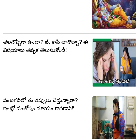
తలనొప్పిగా ఉందా? టీ, కాఫీ తాగొచ్చా? ఈ
విషయాలు తప్పక తెలుసుకోండి!
వంటగదిలో ఈ తప్పులు చేస్తున్నారా?
ఇంట్లో సంతోషం మాయం కావడానికి...