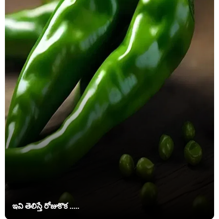
ఇవి తెలిస్తే రోజుకొక .....