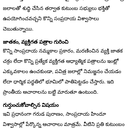
జలాలతో శుద్ధి చేసిన తర్వాత కుటుంబ సభ్యులు భక్తితో
ఉపయోగించవచ్చని కొన్ని సంప్రదాయ విశ్వాసాలు
చెబుతున్నాయి.
జాతకం, వ్యక్తిగత పత్రాల గురించి
కొన్ని సాంప్రదాయ నమ్మకాల ప్రకారం, మరణించిన వ్యక్తి జాతక
చక్రం లేదా కొన్ని ప్రత్యేక వ్యక్తిగత ఆధ్యాత్మిక పత్రాలను ఇంట్లో
ఎక్కువకాలం ఉంచకుండా, పవిత్ర జలాల్లో నిమజ్జనం చేయడం
లేదా ధార్మిక పద్ధతిలో భూమిలో పాతిపెట్టడం చేస్తారు. ఇది
ప్రాంతీయ ఆచారాలను బట్టి మారుతూ ఉంటుంది.
గుర్తుంచుకోవాల్సిన విషయం
ఇవి ప్రధానంగా గరుడ పురాణం, సాంప్రదాయ హిందూ
విశ్వాసాల్లో పేర్కొన్న ఆచారాలు మాత్రమే. వీటిని ప్రతి కుటుంబం