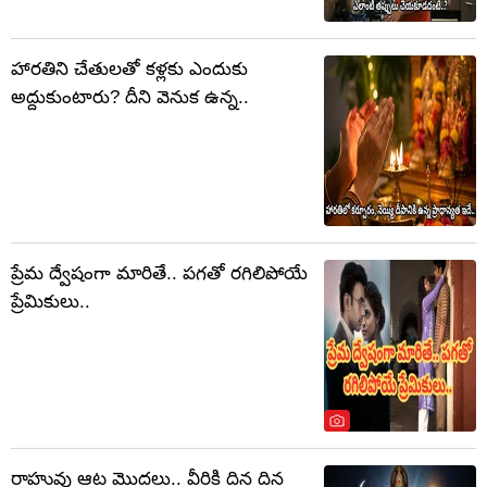
హారతిని చేతులతో కళ్లకు ఎందుకు
అద్దుకుంటారు? దీని వెనుక ఉన్న..
ప్రేమ ద్వేషంగా మారితే.. పగతో రగిలిపోయే
ప్రేమికులు..
రాహువు ఆట మొదలు.. వీరికి దిన దిన