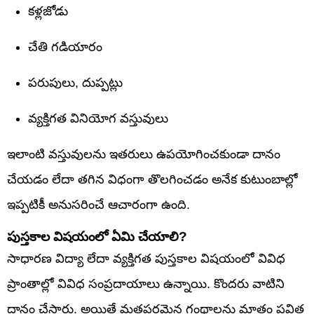
కళ్లజోడు
చేతి గడియారం
పరుపులు, దుప్పట్లు
వ్యక్తిగత వినియోగ వస్తువులు
ఇలాంటి వస్తువులను ఇతరులు ఉపయోగించకుండా దానం
చేయడం లేదా తగిన విధంగా తొలగించడం అనేక కుటుంబాల్లో
ఇప్పటికీ అనుసరించే ఆచారంగా ఉంది.
పుస్తకాల విషయంలో ఏమి చేయాలి?
సాధారణ విద్యా లేదా వ్యక్తిగత పుస్తకాల విషయంలో వివిధ
ప్రాంతాల్లో వివిధ సంప్రదాయాలు ఉన్నాయి. కొందరు వాటిని
దానం చేస్తారు. అయితే మతపరమైన గ్రంథాలను మాత్రం పవిత్ర