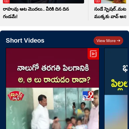
రాహువు ఆట మొదలు.. వీరికి దిన దిన
సండే స్పెషల్..మటన్ 
గండమే!
ముక్కకు వావ్ అనాల
Short Videos
View More