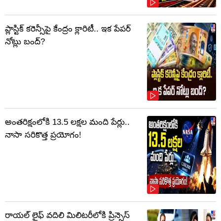
ప్లాస్టిక్‌ కరెన్సీపై కేంద్రం క్లారిటీ.. ఇక పేపర్‌
నోట్లు బంద్‌?
అంతరిక్షంలోకి 13.5 లక్షల మంది పేర్లు..
నాసా సరికొత్త ప్రయోగం!
రాయల్ లైఫ్ వదిలి మిలిటరీలోకి ప్రిన్సెస్