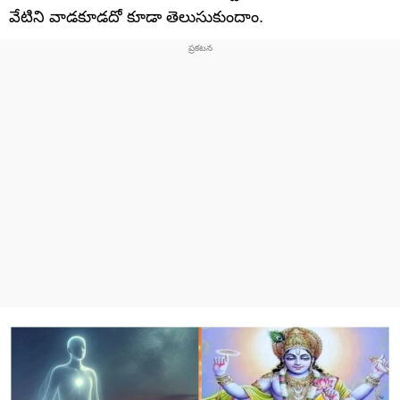
వేటిని వాడకూడదో కూడా తెలుసుకుందాం.