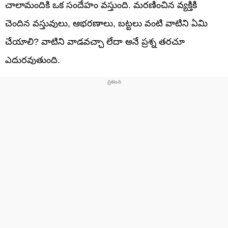
చాలామందికి ఒక సందేహం వస్తుంది. మరణించిన వ్యక్తికి
చెందిన వస్తువులు, ఆభరణాలు, బట్టలు వంటి వాటిని ఏమి
చేయాలి? వాటిని వాడవచ్చా లేదా అనే ప్రశ్న తరచూ
ఎదురవుతుంది.