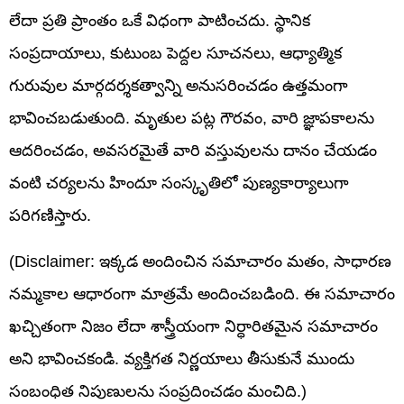
లేదా ప్రతి ప్రాంతం ఒకే విధంగా పాటించదు. స్థానిక
సంప్రదాయాలు, కుటుంబ పెద్దల సూచనలు, ఆధ్యాత్మిక
గురువుల మార్గదర్శకత్వాన్ని అనుసరించడం ఉత్తమంగా
భావించబడుతుంది. మృతుల పట్ల గౌరవం, వారి జ్ఞాపకాలను
ఆదరించడం, అవసరమైతే వారి వస్తువులను దానం చేయడం
వంటి చర్యలను హిందూ సంస్కృతిలో పుణ్యకార్యాలుగా
పరిగణిస్తారు.
(Disclaimer: ఇక్కడ అందించిన సమాచారం మతం, సాధారణ
నమ్మకాల ఆధారంగా మాత్రమే అందించబడింది. ఈ సమాచారం
ఖచ్చితంగా నిజం లేదా శాస్త్రీయంగా నిర్ధారితమైన సమాచారం
అని భావించకండి. వ్యక్తిగత నిర్ణయాలు తీసుకునే ముందు
సంబంధిత నిపుణులను సంప్రదించడం మంచిది.)