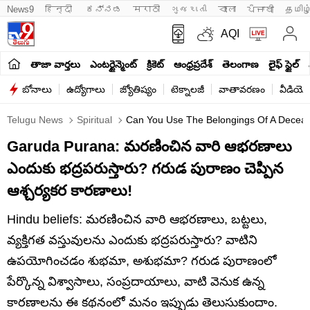
News9
हिन्दी 
ಕನ್ನಡ
मराठी
ગુજરાતી
বাংলা
ਪੰਜਾਬੀ
தமிழ
AQI
తాజా వార్తలు
ఎంటర్టైన్మెంట్
క్రికెట్
ఆంధ్రప్రదేశ్
తెలంగాణ
లైఫ్ స్టైల్
బోనాలు
ఉద్యోగాలు
జ్యోతిష్యం
టెక్నాలజీ
వాతావరణం
వీడియో
Telugu News
Spiritual
Can You Use The Belongings Of A Decea
Garuda Purana: మరణించిన వారి ఆభరణాలు
ఎందుకు భద్రపరుస్తారు? గరుడ పురాణం చెప్పిన
ఆశ్చర్యకర కారణాలు!
Hindu beliefs: మరణించిన వారి ఆభరణాలు, బట్టలు,
వ్యక్తిగత వస్తువులను ఎందుకు భద్రపరుస్తారు? వాటిని
ఉపయోగించడం శుభమా, అశుభమా? గరుడ పురాణంలో
పేర్కొన్న విశ్వాసాలు, సంప్రదాయాలు, వాటి వెనుక ఉన్న
కారణాలను ఈ కథనంలో మనం ఇప్పుడు తెలుసుకుందాం.