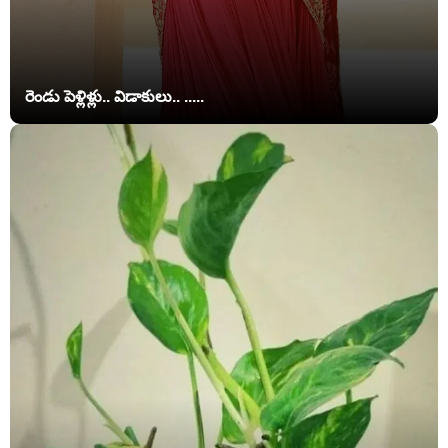
రెండు పెళ్లిళ్లు.. విడాకులు.. .....