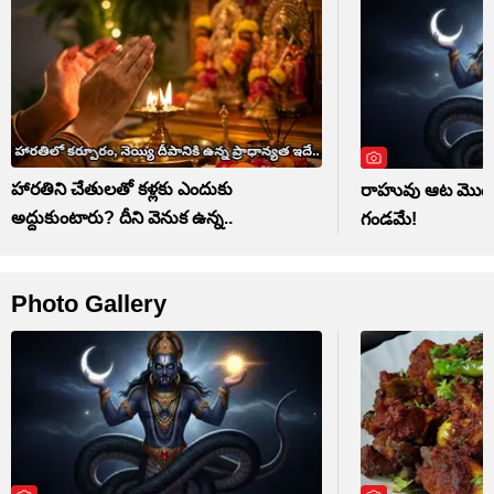
హారతిని చేతులతో కళ్లకు ఎందుకు
రాహువు ఆట మొదలు.
అద్దుకుంటారు? దీని వెనుక ఉన్న..
గండమే!
Photo Gallery