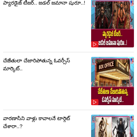
ప్యారడైజ్ టీజర్.. జడల్ జమానా షురూ..!
చేజేతులా చేజారిపోతున్న ఓవర్సీస్
మార్కెట్..
వారణాసిని వాళ్లు కావాలనే టార్గెట్
చేశారా..?