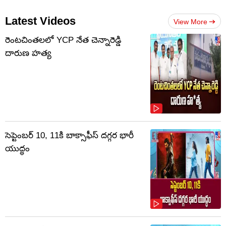
Latest Videos
View More
రెంటచింతలలో YCP నేత చెన్నారెడ్డి
దారుణ హత్య
సెప్టెంబర్‌ 10, 11కి బాక్సాఫీస్ దగ్గర భారీ
యుద్ధం