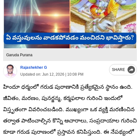
Garuda Purana
Rajashekher G
SHARE
Updated on:
Jun 12, 2026 | 10:08 PM
హిందూ ధర్మంలో గరుడ పురాణానికి ప్రత్యేకమైన స్థానం ఉంది.
జీవితం, మరణం, పునర్జన్మ, కర్మఫలాల గురించి ఇందులో
విస్తృతంగా వివరించబడింది. ముఖ్యంగా ఒక వ్యక్తి మరణించిన
తర్వాత పాటించాల్సిన కొన్ని ఆచారాలు, సంప్రదాయాల గురించి
కూడా గరుడ పురాణంలో ప్రస్తావన కనిపిస్తుంది. ఈ నేపథ్యంలో