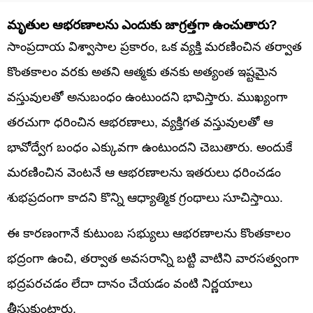
మృతుల ఆభరణాలను ఎందుకు జాగ్రత్తగా ఉంచుతారు?
సాంప్రదాయ విశ్వాసాల ప్రకారం, ఒక వ్యక్తి మరణించిన తర్వాత
కొంతకాలం వరకు అతని ఆత్మకు తనకు అత్యంత ఇష్టమైన
వస్తువులతో అనుబంధం ఉంటుందని భావిస్తారు. ముఖ్యంగా
తరచుగా ధరించిన ఆభరణాలు, వ్యక్తిగత వస్తువులతో ఆ
భావోద్వేగ బంధం ఎక్కువగా ఉంటుందని చెబుతారు. అందుకే
మరణించిన వెంటనే ఆ ఆభరణాలను ఇతరులు ధరించడం
శుభప్రదంగా కాదని కొన్ని ఆధ్యాత్మిక గ్రంథాలు సూచిస్తాయి.
ఈ కారణంగానే కుటుంబ సభ్యులు ఆభరణాలను కొంతకాలం
భద్రంగా ఉంచి, తర్వాత అవసరాన్ని బట్టి వాటిని వారసత్వంగా
భద్రపరచడం లేదా దానం చేయడం వంటి నిర్ణయాలు
తీసుకుంటారు.