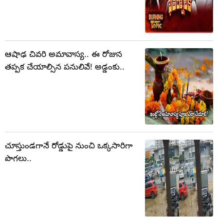
ఆషాఢ చివరి అమావాస్య.. ఈ రోజున
తప్పక చేయాల్సిన పనులివే! అడ్డంకు..
చూస్తుండగానే రోడ్డుపై నుంచి ఒక్కసారిగా
పొగలు..