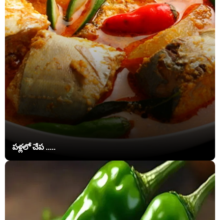
పళ్లలో చేప .....