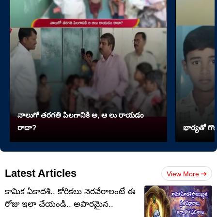
నాలుగో త‌ర‌గతి పిలగానికి అ, ఆ లు రాయ‌డం
రాదా?
భార్యతో గొడ
Latest Articles
View More
కామిక ఏకాదశి.. కోరికలు నెరవేరాలంటే ఈ
రోజు ఇలా చేయండి.. అపారమైన..