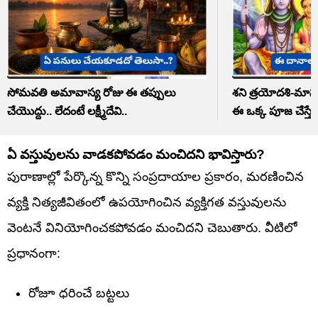
సోమవతి అమావాస్య రోజు ఈ తప్పులు
శని త్రయోదశి-మాసశ
చేయొద్దు.. లేదంటే లక్ష్మీదేవి..
ఈ ఒక్క పూజ చేస్తే 
ఏ వస్తువులను వాడకపోవడం మంచిదని భావిస్తారు?
పురాణాల్లో పేర్కొన్న కొన్ని సంప్రదాయాల ప్రకారం, మరణించిన
వ్యక్తి నిత్యజీవితంలో ఉపయోగించిన వ్యక్తిగత వస్తువులను
వెంటనే వినియోగించకపోవడం మంచిదని చెబుతారు. వీటిలో
ప్రధానంగా:
రోజూ ధరించే బట్టలు