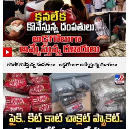
కనలేక కొనేస్తున్న దంపతులు.. అడ్డగోలుగా అమ్మేస్తున్న దళారులు