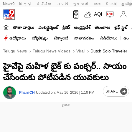
News9
हिन्दी 
ಕನ್ನಡ
मराठी
ગુજરાતી
বাংলা
ਪੰਜਾਬੀ
தமிழ
AQI
తాజా వార్తలు
ఎంటర్టైన్మెంట్
క్రికెట్
ఆంధ్రప్రదేశ్
తెలంగాణ
లైఫ్ స్టైల్
ఉద్యోగాలు
జ్యోతిష్యం
టెక్నాలజీ
వాతావరణం
వీడియోలు
అంతర
Telugu News
Telugu News Videos
Viral
Dutch Solo Traveler Pr
హైవేపై మహిళ బైక్ కు పంక్చర్.. సాయం
చేసేందుకు పోటీపడిన యువకులు
SHARE
Phani CH
Updated on:
May 16, 2026 | 1:10 PM