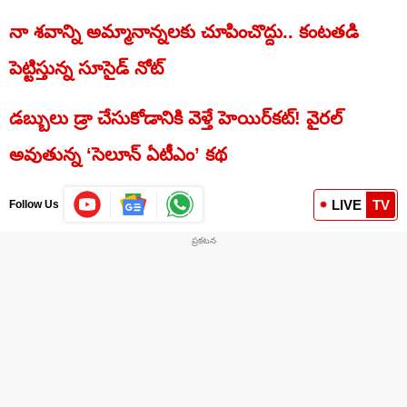
నా శవాన్ని అమ్మానాన్నలకు చూపించొద్దు.. కంటతడి
పెట్టిస్తున్న సూసైడ్ నోట్
డబ్బులు డ్రా చేసుకోడానికి వెళ్తే హెయిర్‌కట్! వైరల్
అవుతున్న ‘సెలూన్ ఏటీఎం’ కథ
LIVE
TV
Follow Us