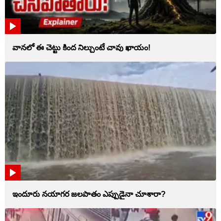
వానలో ఈ చెట్టు కింద నిల్చుంటే చావు ఖాయం!
ఇందూరు నయాగర జలపాతం ఎప్పుడైనా చూశారా?