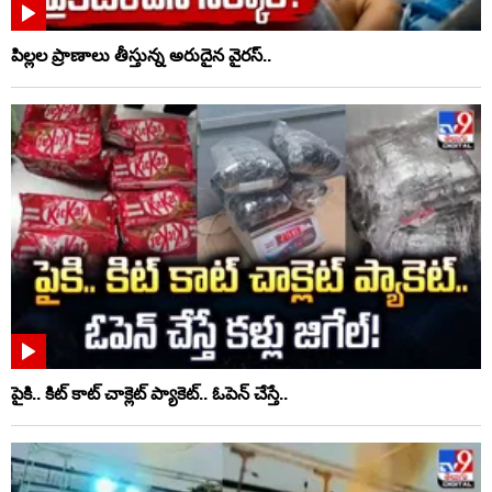
పిల్లల ప్రాణాలు తీస్తున్న అరుదైన వైరస్..
పైకి.. కిట్‌ కాట్‌ చాక్లెట్ ప్యాకెట్‌.. ఓపెన్‌ చేస్తే..