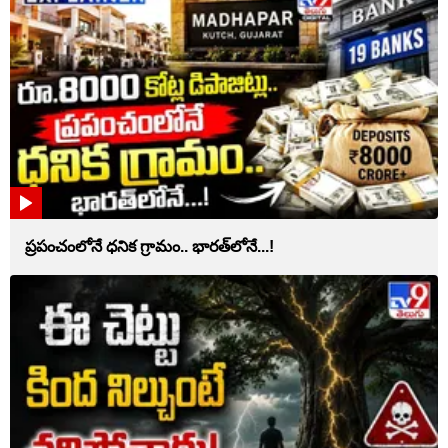
ప్రపంచంలోనే ధనిక గ్రామం.. భారత్‌లోనే...!