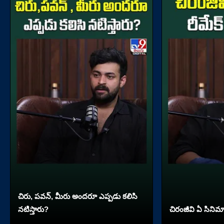
చిరు, పవన్, మీరు అందరూ ఎప్పడు కలిసి
నటిస్తారు?
చిరంజీవి ఏ సినిమా 