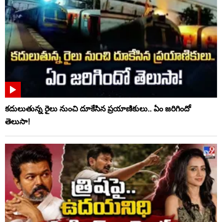
కదులుతున్న రైలు నుంచి దూకేసిన ప్రయాణికులు.. ఏం జరిగిందో
తెలుసా!