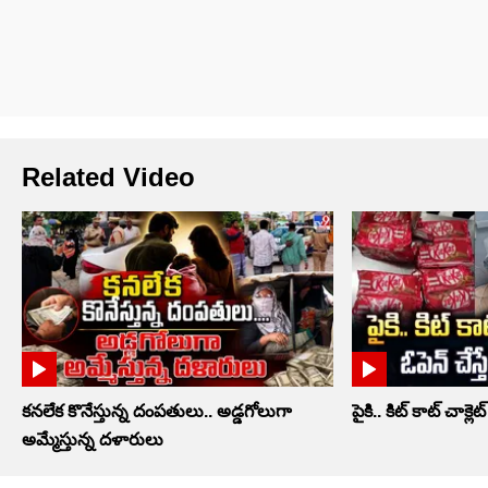
Related Video
కనలేక కొనేస్తున్న దంపతులు.. అడ్డగోలుగా
పైకి.. కిట్‌ కాట్‌ చాక్లెట్
అమ్మేస్తున్న దళారులు