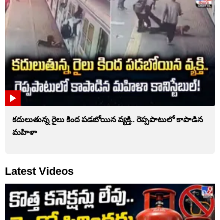
కదులుతున్న రైలు కింద పడబోయిన వ్యక్తి.. రెప్పపాటులో కాపాడిన
మహిళా
Latest Videos