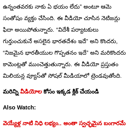
ఉన్నంతవరకు నాకు ఏ భయం లేదు” అంటూ ఆమె
సంతోషం వ్యక్తం చేసింది. ఈ వీడియో చూసిన నెటిజన్లు
ఫిదా అయిపోతున్నారు. “విదేశీ పర్యాటకులు
గుర్తుంచుకునే అసలైన భారతదేశం ఇదే” అని కొందరు,
“నిజమైన భారతీయుల గొప్పతనం ఇదే” అని మరికొందరు
కామెంట్లతో ముంచెత్తుతున్నారు. ఈ వీడియో ప్రస్తుతం
మిలియన్ల వ్యూస్‌తో సోషల్ మీడియాలో ట్రెండవుతోంది.
మరిన్ని
వీడియోల
కోసం ఇక్కడ క్లిక్ చేయండి
Also Watch:
వెయ్యేళ్ల నాటి నిధి లభ్యం.. అంతా స్వచ్ఛమైన బంగారమే