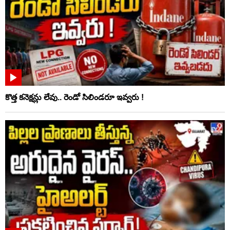
కొత్త కనెక్షన్లు లేవు.. రెండో సిలిండరూ ఇవ్వరు !