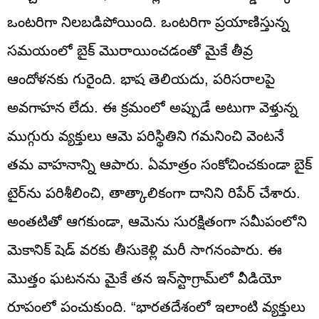
ఒంటరిగా నిలబడిపోయింది. ఒంటరిగా ప్రయాణిస్తున్న
సమయంలో బైక్ మొరాయించడంతో మైకే తీవ్ర
ఆందోళనకు గురైంది. భాష తెలియదు, పరిసరాలపై
అవగాహన లేదు. ఈ క్రమంలో అప్పుడే అటుగా వెళ్తున్న
ముగ్గురు వ్యక్తులు ఆమె పరిస్థితిని గమనించి వెంటనే
తమ వాహనాన్ని ఆపారు. ఏమాత్రం సంకోచించకుండా బైక్
టైర్‌ను పరిశీలించి, తాత్కాలికంగా దానిని రిపేర్ చేశారు.
అంతటితో ఆగకుండా, ఆమెను సురక్షితంగా సమీపంలోని
మెకానిక్ షెడ్ వరకు తీసుకెళ్లి మరీ సాగనంపారు. ఈ
మొత్తం ఘటనను మైకే తన ఇన్‌స్టాగ్రామ్‌లో వీడియో
రూపంలో పంచుకుంది. “భారతదేశంలో ఇలాంటి వ్యక్తులు