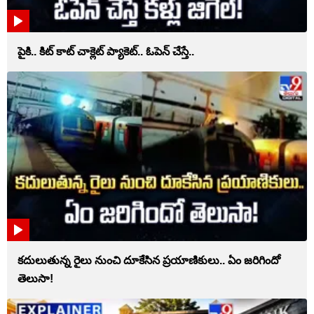
పైకి.. కిట్‌ కాట్‌ చాక్లెట్ ప్యాకెట్‌.. ఓపెన్‌ చేస్తే..
కదులుతున్న రైలు నుంచి దూకేసిన ప్రయాణికులు.. ఏం జరిగిందో
తెలుసా!