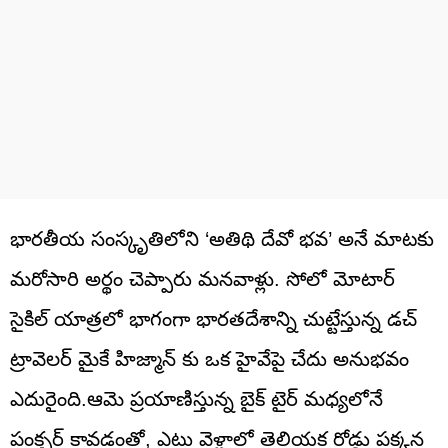
భారతీయ సంస్కృతిలోని ‘అతిథి దేవో భవ’ అనే మాటకు
మరోసారి అర్థం చెప్పారు మనవాళ్లు. సోలో మోటార్
సైకిల్ యాత్రలో భాగంగా భారతదేశాన్ని చుట్టేస్తున్న డచ్
ట్రావెలర్ మైకే హిజ్మాన్ కు ఒక హైవేపై చేదు అనుభవం
ఎదురైంది.ఆమె ప్రయాణిస్తున్న బైక్ టైర్ మధ్యలోనే
పంక్చర్ కావడంతో, ఎటు వెళ్లాలో తెలియక రోడ్డు పక్కన