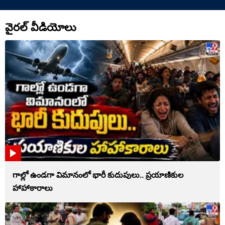
వైరల్ వీడియోలు
గాల్లో ఉండగా విమానంలో భారీ కుదుపులు.. ప్రయాణికుల
హాహాకారాలు