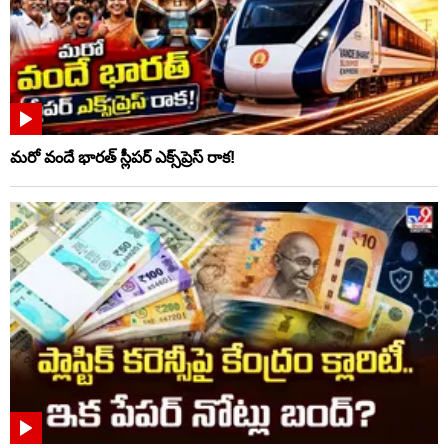
మరో వందే భారత్ స్లీపర్ ఎక్స్‌ప్రెస్ రాక!