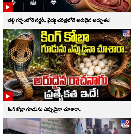
తల్లి గర్భంలోనే సర్జరీ.. వైద్య చరిత్రలోనే అరుదైన అద్భుతం!
కింగ్ కోబ్రా గూడును ఎప్పుడైనా చూశారా..