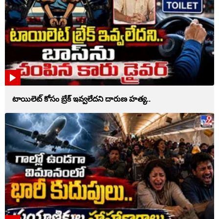
టాయిలెట్‌ కోసం బ్రేక్‌ ఇవ్వలేదని దారుణ హత్య..