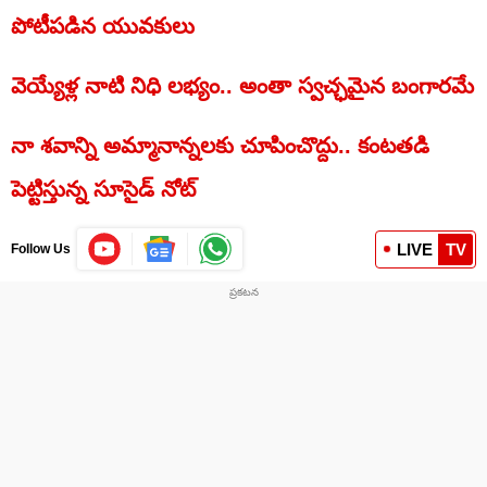
పోటీపడిన యువకులు
వెయ్యేళ్ల నాటి నిధి లభ్యం.. అంతా స్వచ్ఛమైన బంగారమే
నా శవాన్ని అమ్మానాన్నలకు చూపించొద్దు.. కంటతడి
పెట్టిస్తున్న సూసైడ్ నోట్
LIVE
TV
Follow Us