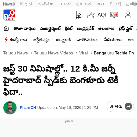
News9
हिन्दी 
ಕನ್ನಡ
मराठी
ગુજરાતી
বাংলা
ਪੰਜਾਬੀ
தமிழ
AQI
తాజా వార్తలు
ఎంటర్టైన్మెంట్
క్రికెట్
ఆంధ్రప్రదేశ్
తెలంగాణ
లైఫ్ స్టైల్
ఉద్యోగాలు
జ్యోతిష్యం
టెక్నాలజీ
వాతావరణం
వీడియోలు
అంతర
Telugu News
Telugu News Videos
Viral
Bengaluru Techie Prai
జస్ట్ 30 నిమిషాల్లో.. 12 కి.మీ జర్నీ
హైదరాబాద్ స్పీడ్‌కు బెంగళూరు టెకీ
ఫిదా..
SHARE
Phani CH
Updated on:
May 16, 2026 | 1:29 PM