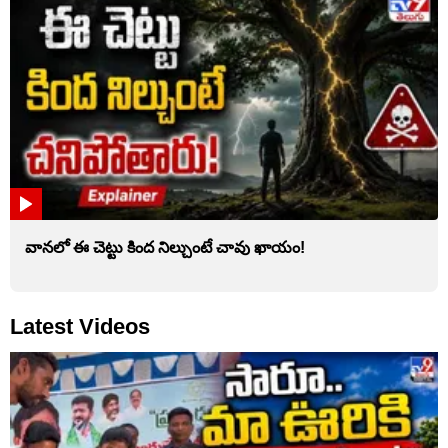
వానలో ఈ చెట్టు కింద నిల్చుంటే చావు ఖాయం!
Latest Videos