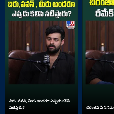
చిరు, పవన్, మీరు అందరూ ఎప్పడు కలిసి
నటిస్తారు?
చిరంజీవి ఏ సినిమా 