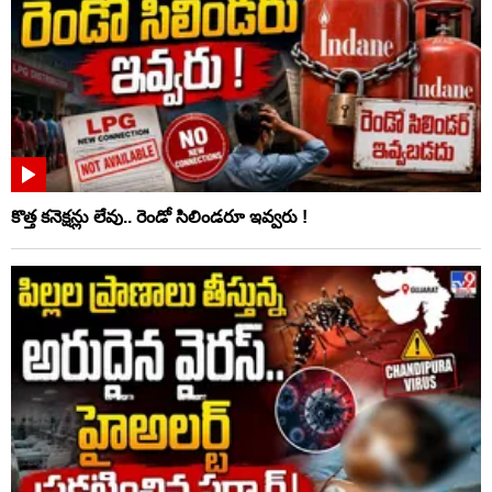
కొత్త కనెక్షన్లు లేవు.. రెండో సిలిండరూ ఇవ్వరు !