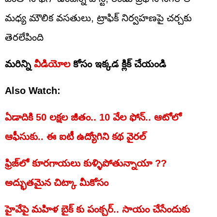
మధ్య మౌలిక వసతులు, ట్రాఫిక్ నిర్వహణపై చర్చకు
తెరలేపింది
మరిన్ని
వీడియోల
కోసం ఇక్కడ క్లిక్ చేయండి
Also Watch:
ఏడాదికి 50 లక్షల జీతం.. 10 వేల ఫోన్.. ఆటోలో
ఆఫీసుకు.. ఈ ఐటీ ఉద్యోగిని కథ వైరల్
ఫ్రిజ్‌లో కూరగాయలు కుళ్ళిపోతున్నాయా ??
అద్భుతమైన చిట్కా మీకోసం
హైవేపై మహిళ బైక్ కు పంక్చర్.. సాయం చేసేందుకు