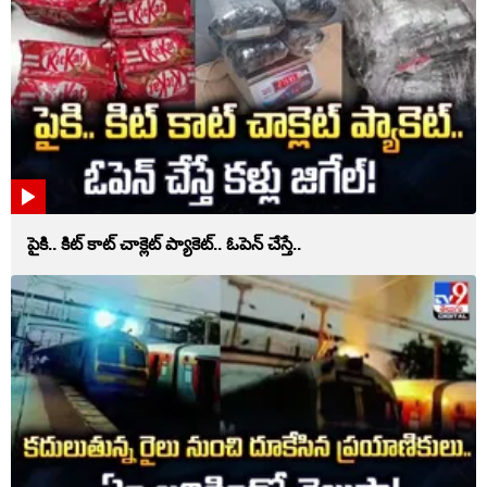
పైకి.. కిట్‌ కాట్‌ చాక్లెట్ ప్యాకెట్‌.. ఓపెన్‌ చేస్తే..