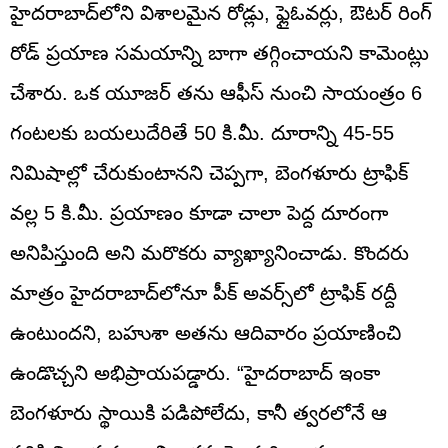
హైదరాబాద్‌లోని విశాలమైన రోడ్లు, ఫ్లైఓవర్లు, ఔటర్ రింగ్
రోడ్ ప్రయాణ సమయాన్ని బాగా తగ్గించాయని కామెంట్లు
చేశారు. ఒక యూజర్ తను ఆఫీస్ నుంచి సాయంత్రం 6
గంటలకు బయలుదేరితే 50 కి.మీ. దూరాన్ని 45-55
నిమిషాల్లో చేరుకుంటానని చెప్పగా, బెంగళూరు ట్రాఫిక్
వల్ల 5 కి.మీ. ప్రయాణం కూడా చాలా పెద్ద దూరంగా
అనిపిస్తుంది అని మరొకరు వ్యాఖ్యానించాడు. కొందరు
మాత్రం హైదరాబాద్‌లోనూ పీక్ అవర్స్‌లో ట్రాఫిక్ రద్దీ
ఉంటుందని, బహుశా అతను ఆదివారం ప్రయాణించి
ఉండొచ్చని అభిప్రాయపడ్డారు. “హైదరాబాద్ ఇంకా
బెంగళూరు స్థాయికి పడిపోలేదు, కానీ త్వరలోనే ఆ