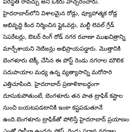
పరిస్థితి రావచ్చు అని ఒకరు హెచ్చరించారు.
హైదరాబాద్‌లోని విశాలమైన రోడ్లు, వ్యూహాత్మక రోడ్ల
అభివృద్ధి కింద నిర్మించిన ఫ్లైఓవర్లు, మల్టీ లెవల్ గ్రేడ్
సెపరేటర్లు, ఔటర్ రింగ్ రోడ్ నగర రవాణా ముఖచిత్రాన్ని
మార్చేశాయని నెటిజన్లు అభిప్రాయపడ్డారు. మొత్తానికి
బెంగళూరు టెక్కీ చేసిన ఈ పోస్ట్ రెండు నగరాల మౌలిక
సదుపాయాల మధ్య ఉన్న వ్యత్యాసాన్ని మరోసారి
ఎత్తిచూపింది. హైదరాబాద్ ప్రణాళికాబద్ధంగా
దూసుకుపోతుంటే, బెంగళూరు తన పాత ట్రాఫిక్ కష్టాల
నుంచి బయటపడటానికి ఇంకా కష్టపడుతూనే
ఉంది.బెంగళూరు ట్రాఫిక్‌తో పోలిస్తే హైదరాబాద్ ప్రయాణం
ఎంతో సాఫీగా ఉందన్న పోస్ట్, రెండు ప్రధాన నగరాల