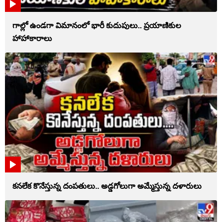
గాల్లో ఉండగా విమానంలో భారీ కుదుపులు.. ప్రయాణికుల
హాహాకారాలు
కనలేక కొనేస్తున్న దంపతులు.. అడ్డగోలుగా అమ్మేస్తున్న దళారులు