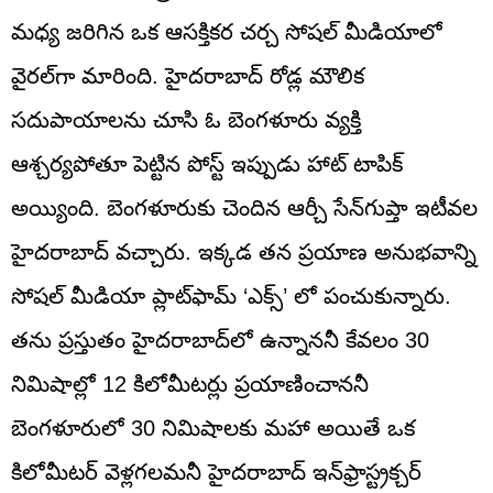
మధ్య జరిగిన ఒక ఆసక్తికర చర్చ సోషల్ మీడియాలో
వైరల్‌గా మారింది. హైదరాబాద్ రోడ్ల మౌలిక
సదుపాయాలను చూసి ఓ బెంగళూరు వ్యక్తి
ఆశ్చర్యపోతూ పెట్టిన పోస్ట్ ఇప్పుడు హాట్ టాపిక్
అయ్యింది. బెంగళూరుకు చెందిన ఆర్చీ సేన్‌గుప్తా ఇటీవల
హైదరాబాద్ వచ్చారు. ఇక్కడ తన ప్రయాణ అనుభవాన్ని
సోషల్ మీడియా ప్లాట్‌ఫామ్ ‘ఎక్స్’ లో పంచుకున్నారు.
తను ప్రస్తుతం హైదరాబాద్‌లో ఉన్నాననీ కేవలం 30
నిమిషాల్లో 12 కిలోమీటర్లు ప్రయాణించాననీ
బెంగళూరులో 30 నిమిషాలకు మహా అయితే ఒక
కిలోమీటర్ వెళ్లగలమనీ హైదరాబాద్ ఇన్‌ఫ్రాస్ట్రక్చర్