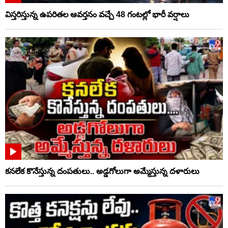
విస్తరిస్తున్న ఉపరితల ఆవర్తనం వచ్చే 48 గంటల్లో భారీ వర్షాలు
కనలేక కొనేస్తున్న దంపతులు.. అడ్డగోలుగా అమ్మేస్తున్న దళారులు