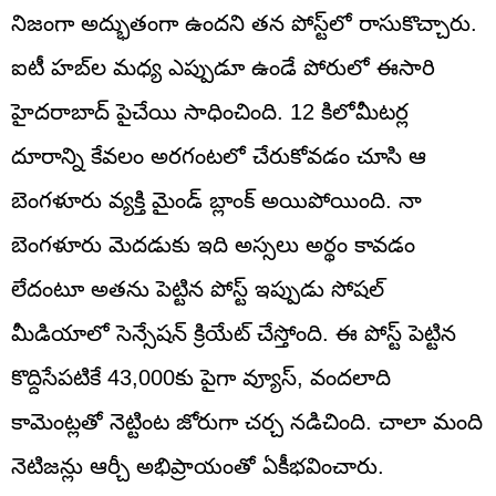
నిజంగా అద్భుతంగా ఉందని తన పోస్ట్‌లో రాసుకొచ్చారు.
ఐటీ హబ్‌ల మధ్య ఎప్పుడూ ఉండే పోరులో ఈసారి
హైదరాబాద్ పైచేయి సాధించింది. 12 కిలోమీటర్ల
దూరాన్ని కేవలం అరగంటలో చేరుకోవడం చూసి ఆ
బెంగళూరు వ్యక్తి మైండ్ బ్లాంక్ అయిపోయింది. నా
బెంగళూరు మెదడుకు ఇది అస్సలు అర్థం కావడం
లేదంటూ అతను పెట్టిన పోస్ట్ ఇప్పుడు సోషల్
మీడియాలో సెన్సేషన్ క్రియేట్ చేస్తోంది. ఈ పోస్ట్ పెట్టిన
కొద్దిసేపటికే 43,000కు పైగా వ్యూస్, వందలాది
కామెంట్లతో నెట్టింట జోరుగా చర్చ నడిచింది. చాలా మంది
నెటిజన్లు ఆర్చీ అభిప్రాయంతో ఏకీభవించారు.