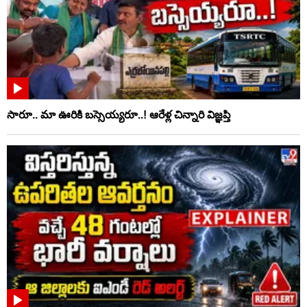
సారూ.. మా ఊరికి బస్సెయ్యరూ..! ఆరేళ్ల చిన్నారి విజ్ఞప్తి