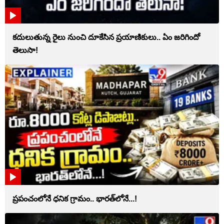
కదులుతున్న రైలు నుంచి దూకేసిన ప్రయాణికులు.. ఏం జరిగిందో
తెలుసా!
ప్రపంచంలోనే ధనిక గ్రామం.. భారత్‌లోనే...!