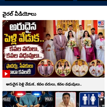
వైరల్ వీడియోలు
అరుదైన పెళ్లి వేడుక.. కవల వరులు, కవల వధువులు..