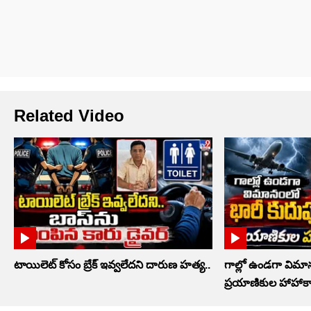
Related Video
టాయిలెట్‌ కోసం బ్రేక్‌ ఇవ్వలేదని దారుణ హత్య..
గాల్లో ఉండగా విమా
ప్రయాణికుల హాహాక