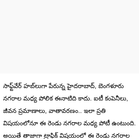
సాఫ్ట్‌వేర్ హబ్‌లుగా పేరున్న హైదరాబాద్, బెంగళూరు
నగరాల మధ్య పోలిక ఈనాటిది కాదు. ఐటీ కంపెనీలు,
జీవన ప్రమాణాలు, వాతావరణం.. ఇలా ప్రతి
విషయంలోనూ ఈ రెండు నగరాల మధ్య పోటీ ఉంటుంది.
అయితే తాజాగా ట్రాఫిక్ విషయంలో ఈ రెండు నగరాల