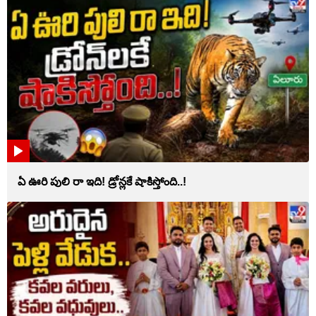
ఏ ఊరి పులి రా ఇది! డ్రోన్లకే షాకిస్తోంది..!