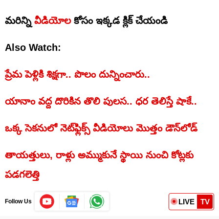
మరిన్ని
వీడియోల
కోసం ఇక్కడ క్లిక్ చేయండి
Also Watch:
ప్రేమ పెళ్లికి శిక్షగా.. పొలం దున్నించారు..
యానాం వద్ద దొరికిన తొలి పులస.. ధర తెలిస్తే షాకే..
ఒక్క సెక‌నులో నెట్‌ఫ్లిక్స్ వీడియోలు మొత్తం డౌన్‌లోడ్
తాయత్తులు, రాళ్లు అమ్ముకునే స్థాయి నుంచి కోట్లకు
పడగలెత్తి
LIVE
TV
Follow Us