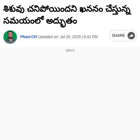
0
శిశువు చనిపోయిందని ఖననం చేస్తున్న
seconds
of
1
సమయంలో అద్భుతం
minute,
31
seconds
SHARE
Phani CH
Updated on:
Jul 20, 2025 | 6:41 PM