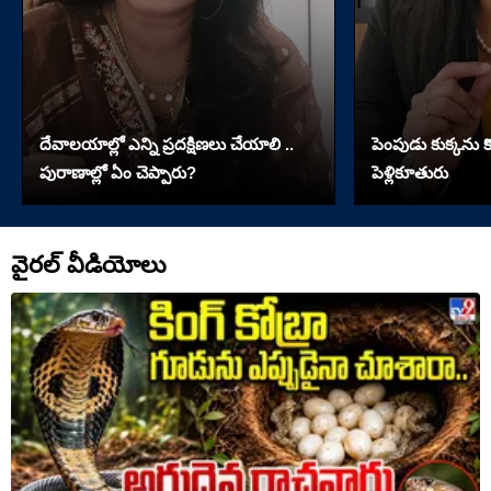
దేవాలయాల్లో ఎన్ని ప్రదక్షిణలు చేయాలి ..
పెంపుడు కుక్కను కొట
పురాణాల్లో ఏం చెప్పారు?
పెళ్లికూతురు
వైరల్ వీడియోలు