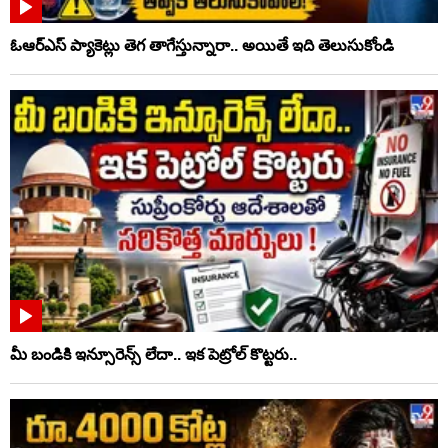
ఓఆర్‌ఎస్‌ ప్యాకెట్లు తెగ తాగేస్తున్నారా.. అయితే ఇది తెలుసుకోండి
మీ బండికి ఇన్సూరెన్స్ లేదా.. ఇక పెట్రోల్ కొట్టరు..