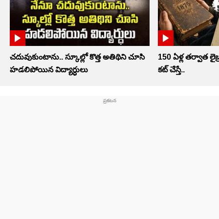
చదువుకుంటాను.. స్కూల్లో కొత్త అతిథిని చూసి
150 ఏళ్ల తర్వాత లైబ్ర
హడలిపోయిన విద్యార్ధులు
కట్ చేస్తే..