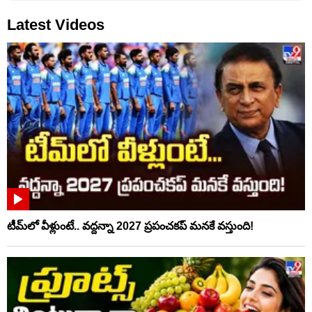
Latest Videos
టీమ్‌లో వీళ్లుంటే.. వద్దన్నా 2027 ప్రపంచకప్‌ మనకే వస్తుంది!