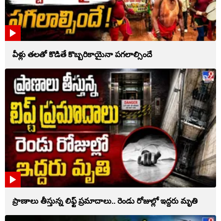
వీళ్లు తలతో కొడితే కొబ్బరికాయైనా పగలాల్సిందే
ప్రాణాలు తీస్తున్న లిఫ్ట్‌ ప్రమాదాలు.. రెండు రోజుల్లో ఇద్దరు మృతి