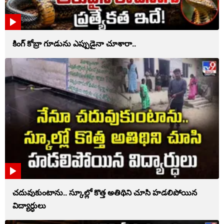
కింగ్ కోబ్రా గూడును ఎప్పుడైనా చూశారా..
చదువుకుంటాను.. స్కూల్లో కొత్త అతిథిని చూసి హడలిపోయిన
విద్యార్ధులు