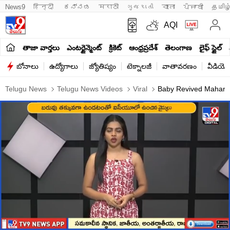
News9
हिन्दी 
ಕನ್ನಡ
मराठी
ગુજરાતી
বাংলা
ਪੰਜਾਬੀ
தமிழ
AQI
తాజా వార్తలు
ఎంటర్టైన్మెంట్
క్రికెట్
ఆంధ్రప్రదేశ్
తెలంగాణ
లైఫ్ స్టైల్
బోనాలు
ఉద్యోగాలు
జ్యోతిష్యం
టెక్నాలజీ
వాతావరణం
వీడియో
Telugu News
Telugu News Videos
Viral
Baby Revived Maharas