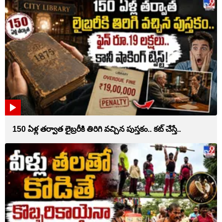
150 ఏళ్ల తర్వాత లైబ్రరీకి తిరిగి వచ్చిన పుస్తకం.. కట్ చేస్తే..