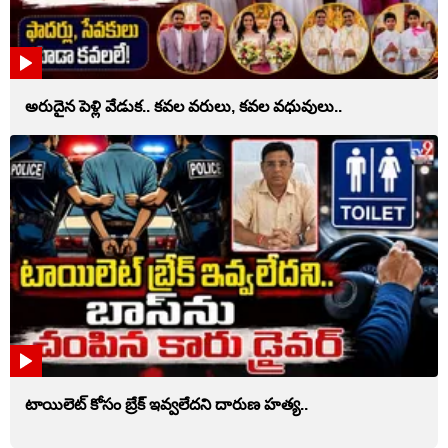
అరుదైన పెళ్లి వేడుక.. కవల వరులు, కవల వధువులు..
టాయిలెట్‌ కోసం బ్రేక్‌ ఇవ్వలేదని దారుణ హత్య..