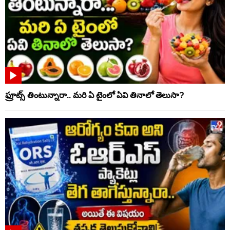
ఫ్రూట్స్‌ తింటున్నారా.. మరి ఏ టైంలో ఏవి తినాలో తెలుసా?