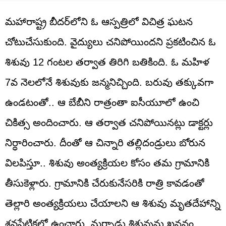
మహారాష్ట్ర బీదర్‌లోని ఓ ఆస్పత్రిలో విచిత్ర ఘటన
చోటుచేసుకుంది. వైద్యులు చనిపోయిందని ప్రకటించిన ఓ
శిశువు 12 గంటల తర్వాత తిరిగి బతికింది. ఓ మహిళ
7వ నెలలోనే శిశువుకు జన్మనిచ్చింది. బరువు తక్కువగా
ఉండటంతో.. ఆ బేబీని రాత్రంతా ఐసీయూలో ఉంచి
చికిత్స అందించారు. ఆ తర్వాత చనిపోయినట్లు డాక్టర్లు
నిర్ధారించారు. దీంతో ఆ చిన్నారి తల్లిదండ్రులు బోరున
విలపిస్తూ.. శిశువు అంత్యక్రియల కోసం తమ గ్రామానికి
తీసుకెళ్లారు. గ్రామానికి చేరుకునేసరికి రాత్రి కావడంతో
తెల్లారి అంత్యక్రియలు చేయాలని ఆ శిశువు మృతదేహాన్ని
శవపేటికలో ఉంచారు. మర్నాడు శిశువును ఖననం