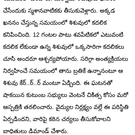
చేసేందుకు స్మశానవాటికకు తీసుకువెళ్లారు. అక్కడ
ఖననం చేస్తున్న సమయంలో శిశువులో కదలిక
కనిపించింది. 12 గంటల పాటు శవపేటికలో ఎటువంటి
కదలిక లేకుండా ఉన్న శిశువులో ఒక్కసారిగా కదలికలు
చూసి అందరూ ఆశ్చర్యపోయారు. సరిగ్గా అంత్యక్రియలు
నిర్వహించే సమయంలో తాను బ్రతికే ఉన్నానంటూ ఆ
శిశువు కేర్‌..ర్‌..ర్‌ మంటూ ఏడ్చింది. ఈ ఘటనతో
షాకయిన కుటుంబ సభ్యులు వెంటనే చికిత్స కోసం మరో
ఆస్పత్రికి తరలించారు. వైద్యుల నిర్లక్ష్యం వల్లే ఈ పరిస్థితి
ఏర్పడిందని, వారిపై కఠిన చర్యలు తీసుకోవాలని
బాధితులు డిమాండ్‌ చేశారు.