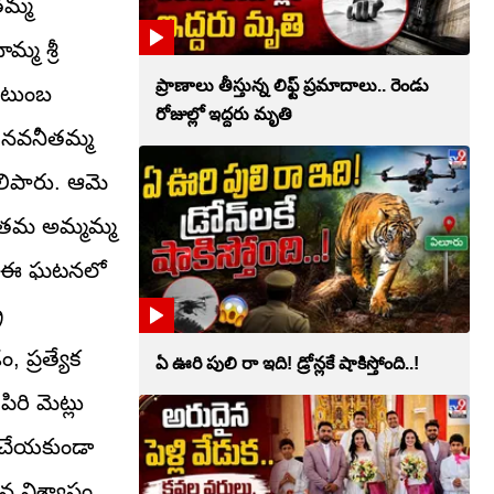
తమ్మ
్మ శ్రీ
ప్రాణాలు తీస్తున్న లిఫ్ట్‌ ప్రమాదాలు.. రెండు
కుటుంబ
రోజుల్లో ఇద్దరు మృతి
, నవనీతమ్మ
ెలిపారు. ఆమె
ు. తమ అమ్మమ్మ
రు. ఈ ఘటనలో
ర
, ప్రత్యేక
ఏ ఊరి పులి రా ఇది! డ్రోన్లకే షాకిస్తోంది..!
రి మెట్లు
్కచేయకుండా
న విశ్వాసం.