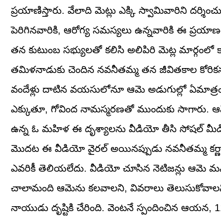
ప్రయాణిస్తారు. వేలాది మెట్లు ఎక్కి స్వామివారిని ద
పెరిగినవారికి, ఆరోగ్య సమస్యలు ఉన్నవారికి ఈ ప్రయాణం
తన కుటుంబ సభ్యులతో కలిసి అలిపిరి మెట్ల మార్గంలో 
తమిళనాడుకు చెందిన నవనీతమ్మ తన జీవితకాల కోరికను
వందేళ్లు దాటిన వయసులోనూ ఆమె అడుగుల్లో ఏమాత్రం
ఎక్కుతూ, గోవింద నామస్మరణతో ముందుకు సాగారు. ఆమె 
ఉన్న ఓ మహిళ ఈ దృశ్యాలను వీడియో తీసి సోషల్ మీడియాల
మొదట ఈ వీడియో వైరల్ అయినప్పుడు నవనీతమ్మ కర్ణాట
ఎవరికీ తెలియలేదు. వీడియో చూసిన నెటిజన్లు ఆమె మనోబలా
చాలామంది ఆమెను కలవాలని, వివరాలు తెలుసుకోవాలని ప
నాయుడు దృష్టికి చేరింది. వెంటనే స్పందించిన ఆయ