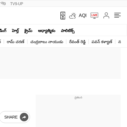
नी9
TV9-UP
AQI
ండింగ్
హెల్త్‌
క్రైమ్
ఆధ్యాత్మికం
పాలిటిక్స్‌
్
రామ్ చ‌ర‌ణ్‌
చంద్రబాబు నాయుడు
రేవంత్ రెడ్డి
పవన్ కళ్యాణ్
నరేంద
SHARE