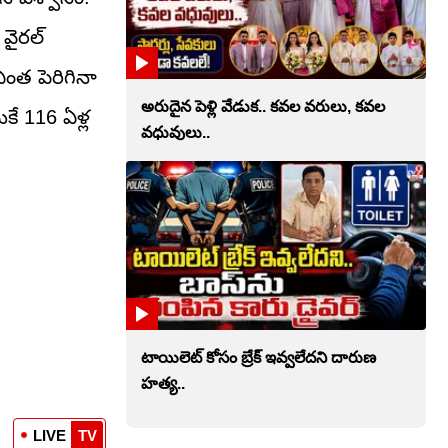
వైరల్
ంత పెరిగినా
అరుదైన పెళ్లి వేడుక.. కవల వరులు, కవల
ుకే 116 ఏళ్ల
వధువులు..
టాయిలెట్‌ కోసం బ్రేక్‌ ఇవ్వలేదని దారుణ
హత్య..
LIVE
TV