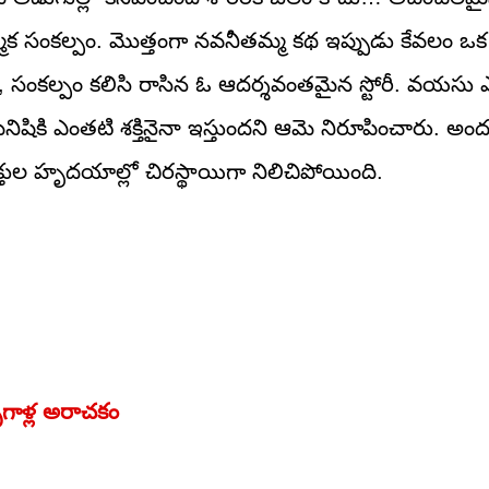
క సంకల్పం. మొత్తంగా నవనీతమ్మ కథ ఇప్పుడు కేవలం ఒక 
 సంకల్పం కలిసి రాసిన ఓ ఆదర్శవంతమైన స్టోరీ. వయసు ఎ
ం మనిషికి ఎంతటి శక్తినైనా ఇస్తుందని ఆమె నిరూపించారు. అంద
తుల హృదయాల్లో చిరస్థాయిగా నిలిచిపోయింది.
ృగాళ్ల అరాచకం