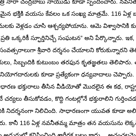
్రి నారా చంద్రబాబు నాయుడు కూడా స్పందించారు. నవనీ
 భక్తికి వయసు కేవలం ఒక సంఖ్య మాత్రమే. 116 ఏళ్ల బామ
ుమలకు వెళ్లడం చూసి ఆశ్చర్యపోయాను. ఆమె విశ్వాసానికి 
 ఒక్కరికీ స్ఫూర్తినిచ్చే సంఘటన” అని పేర్కొన్నారు. ఇక
ంవత్సరాలుగా శ్రీవారి దర్శనం చేయాలని కోరుకున్నారని త
 అధికారులు, సిబ్బందికి కుటుంబం తరఫున కృతజ్ఞతలు తెలిపార
ినియోగదారులకు కూడా ప్రత్యేకంగా ధన్యవాదాలు చెప్పా
ధారణ భక్తురాలు తీసిన వీడియోతో మొదలైన ఈ కథ, రాష్ట్
 చర్యలు తీసుకోవడం, కొద్ది గంటల్లోనే భక్తురాలిని గుర్తించడం
కి నిదర్శనంగా నిలిచింది. సాధారణంగా యువత కూడా అలిపి
టారు. కానీ 116 ఏళ్ల నవనీతమ్మ మాత్రం తన వయసును లెక
రు. ఆమె అడుగుల్లో కనిపించింది శారీరక బలం కాదు… అచంచలమై