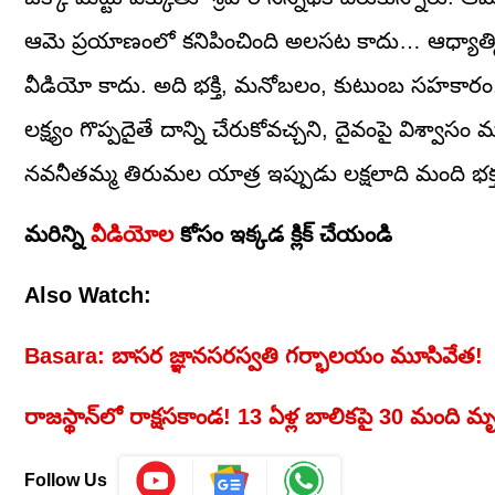
ఆమె ప్రయాణంలో కనిపించింది అలసట కాదు… ఆధ్యాత్మి
వీడియో కాదు. అది భక్తి, మనోబలం, కుటుంబ సహకారం,
లక్ష్యం గొప్పదైతే దాన్ని చేరుకోవచ్చని, దైవంపై విశ్వాస
నవనీతమ్మ తిరుమల యాత్ర ఇప్పుడు లక్షలాది మంది భక్
మరిన్ని
వీడియోల
కోసం ఇక్కడ క్లిక్ చేయండి
Also Watch:
Basara: బాసర జ్ఞానసరస్వతి గర్భాలయం మూసివేత!
రాజస్థాన్‌లో రాక్షసకాండ! 13 ఏళ్ల బాలికపై 30 మంది మ
Follow Us