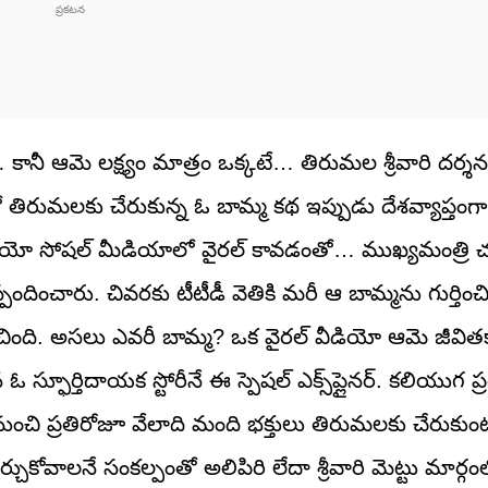
 ఆమె లక్ష్యం మాత్రం ఒక్కటే… తిరుమల శ్రీవారి దర్శనం
 తిరుమలకు చేరుకున్న ఓ బామ్మ కథ ఇప్పుడు దేశవ్యాప్తంగా
డియో సోషల్ మీడియాలో వైరల్ కావడంతో… ముఖ్యమంత్రి చ
ందించారు. చివరకు టీటీడీ వెతికి మరీ ఆ బామ్మను గుర్తి
్పించింది. అసలు ఎవరీ బామ్మ? ఒక వైరల్ వీడియో ఆమె జీవిత
్ఫూర్తిదాయక స్టోరీనే ఈ స్పెషల్ ఎక్స్‌ప్లైనర్. కలియుగ ప్రత్య
ంచి ప్రతిరోజూ వేలాది మంది భక్తులు తిరుమలకు చేరుకుం
ీర్చుకోవాలనే సంకల్పంతో అలిపిరి లేదా శ్రీవారి మెట్టు మార్