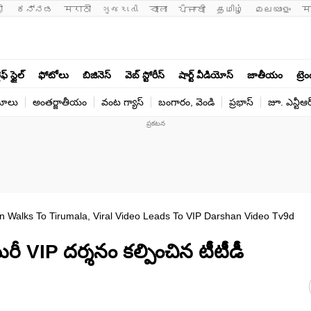
ी 
ಕನ್ನಡ
मराठी
ગુજરાતી
বাংলা
ਪੰਜਾਬੀ
தமிழ்
മലയാളം
म
ఫ్ స్టైల్
ఫోటోలు
బిజినెస్
వెబ్ స్టోరీస్
షార్ట్ వీడియోస్
జాతీయం
ట్రె
యోలు
అంతర్జాతీయం
వంట గ్యాస్
బంగారం, వెండి
ప్రభాస్
జూ. ఎన్టీఆర
Walks To Tirumala, Viral Video Leads To VIP Darshan Video Tv9d
రీ VIP దర్శనం కల్పించిన టీటీడీ