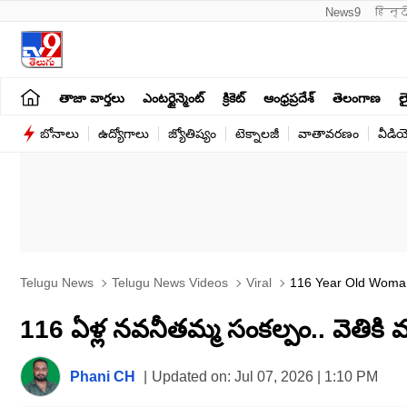
News9
हिन्द
తాజా వార్తలు
ఎంటర్టైన్మెంట్
క్రికెట్
ఆంధ్రప్రదేశ్
తెలంగాణ
లై
బోనాలు
ఉద్యోగాలు
జ్యోతిష్యం
టెక్నాలజీ
వాతావరణం
వీడి
Telugu News
Telugu News Videos
Viral
116 Year Old Woman 
116 ఏళ్ల నవనీతమ్మ సంకల్పం.. వెతికి మ
Phani CH
|
Updated on:
Jul 07, 2026 | 1:10 PM