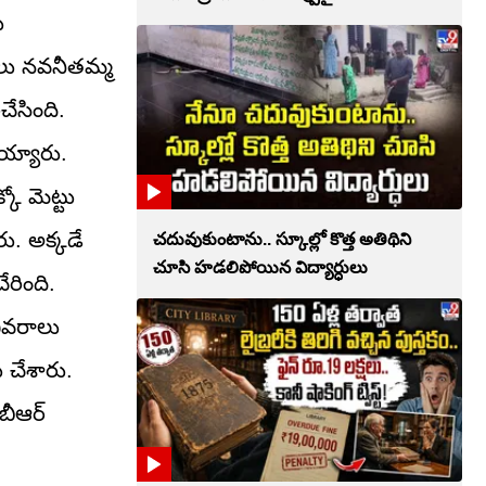
ు
రాలు నవనీతమ్మ
ేసింది.
య్యారు.
ో మెట్టు
ు. అక్కడే
చదువుకుంటాను.. స్కూల్లో కొత్త అతిథిని
చూసి హడలిపోయిన విద్యార్ధులు
రింది.
ివరాలు
ు చేశారు.
బీఆర్