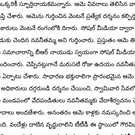
్కరికీ స్ఫూర్తిదాయకమన్నారు. ఆమె వివరాలు తెలిసిన వా
ి చేశారు. ఆమెను గుర్తించిన వెంటనే ప్రత్యేక దర్శనం కల్పిస
 అధికారులు వెంటనే రంగంలోకి దిగారు. సోషల్ మీడియా ద్వారా
ాడుకు చెందిన నవనీతమ్మ అని గుర్తించారు. ప్రస్తుతం ఆమె త
ు. ఈ సమాచారాన్ని బీఆర్ నాయుడు స్వయంగా సోషల్ మీడియా
ని అభినందించారు. చెప్పినట్లుగానే మరుసటి రోజు ఉదయం నవనీ
 ఏర్పాటు చేశారు. సాధారణ భక్తురాలిగా ప్రారంభమైన ఆమె
అధికారులు దగ్గరుండి దర్శనం చేయించి, స్వామివారి సేవలో 
ండపంలో వేదపండితులు నవనీతమ్మకు వేదాశీర్వచనం చేశ
్థప్రసాదాలు అందజేశారు. అనంతరం ఆమె కాళ్లకు నమస్కరించి 
ంది. వందేళ్లు దాటిన వృద్ధురాలిని టీటీడీ ఈ స్థాయిలో గౌర