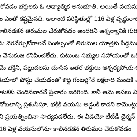
ర్శించుకోవడం భక్తులకు ఓ ఆధ్యాత్మిక అనుభూతి. అయితే వయస
 ఎంతో కష్టమైనది. అలాంటి పరిస్థితుల్లో 116 ఏళ్ల వృద్ధు
కాలినడకన తిరుమల చేరుకోవడం అందరినీ ఆశ్చర్యానికి గురిచ
 నెరవేర్చుకోవాలనే సంకల్పంతో తిరుమల యాత్రకు సిద్ధమ
 వెనుకంజ కనిపించలేదు. కుటుంబ సభ్యుల సహాయంతో ఒక్క
భక్తిని, పట్టుదలను చూసిన ఇతర భక్తులు ఆశ్చర్యపోయార
ో పోస్టు చేయడంతో కొద్ది గంటల్లోనే లక్షలాది మందికి చే
కకు చెందినవారనే ప్రచారం జరిగింది. కానీ ఆమె అసలు వ
న్ని ప్రశంసిస్తూ, భక్తికి వయసు అడ్డంకి కాదని కామెంట్ల
్రయత్నించినా సాధ్యపడలేదు. ఈ వీడియో టీటీడీ ఛైర్మన్ 
న, 116 ఏళ్ల వయసులోనూ కాలినడకన తిరుమల చేరుకోవడం