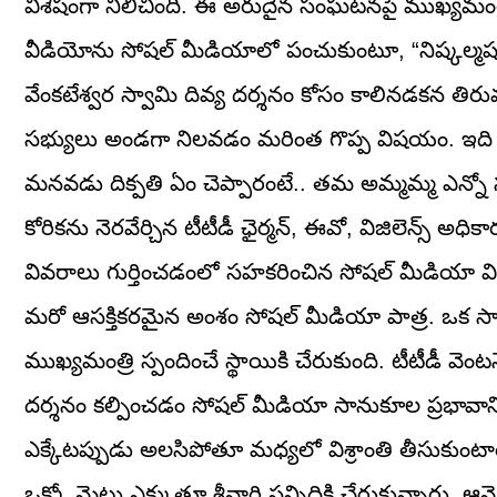
విశేషంగా నిలిచింది. ఈ అరుదైన సంఘటనపై ముఖ్యమంత
వీడియోను సోషల్ మీడియాలో పంచుకుంటూ, “నిష్కల్మషమైన
వేంకటేశ్వర స్వామి దివ్య దర్శనం కోసం కాలినడకన తిర
సభ్యులు అండగా నిలవడం మరింత గొప్ప విషయం. ఇది ప్రతి
మనవడు దిక్పతి ఏం చెప్పారంటే.. తమ అమ్మమ్మ ఎన్నో స
కోరికను నెరవేర్చిన టీటీడీ ఛైర్మన్, ఈవో, విజిలెన్స్
వివరాలు గుర్తించడంలో సహకరించిన సోషల్ మీడియా వ
మరో ఆసక్తికరమైన అంశం సోషల్ మీడియా పాత్ర. ఒక సా
ముఖ్యమంత్రి స్పందించే స్థాయికి చేరుకుంది. టీటీడీ వెంటనే
దర్శనం కల్పించడం సోషల్ మీడియా సానుకూల ప్రభావాని
ఎక్కేటప్పుడు అలసిపోతూ మధ్యలో విశ్రాంతి తీసుకుం
ఒక్కో మెట్టు ఎక్కుతూ శ్రీవారి సన్నిధికి చేరుకున్నా