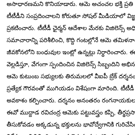
అసాధారణమని కొనియాడారు. ఆమె అచంచల భక్తి ప్రతి ఒక
టీటీడీని సంప్రదించాలని కోరుతూ సోషల్ మీడియాలో విజ్ఞప్త
ప్రకటించారు. టీటీడీ ఛైర్మన్ ఆదేశాల మేరకు విజిలెన్స్
సమాచారాన్ని పరిశీలించి, కొద్ది గంటల్లోనే ఆమె తమిళన
జీవకోనలోని బంధువుల ఇంట్లో ఉన్నట్లు నిర్ధారించార
వెల్లడిస్తూ, వేగంగా స్పందించిన విజిలెన్స్ సిబ్బంది
ఆమె కుటుంబ సభ్యులకు తిరుమలలో వీఐపీ బ్రేక్ దర్శనం
ప్రత్యేక గౌరవంతో ముగియడం విశేషంగా మారింది. టీటీడీ 
అవకాశం కల్పించారు. దర్శనం అనంతరం రంగనాయకుల మ
ఈవో ముద్దాడ రవిచంద్ర ఆమెకు పట్టువస్త్రం కప్పి, తీర
తీసుకోవడం అక్కడున్న భక్తులను భావోద్వేగానికి గురిచేసి