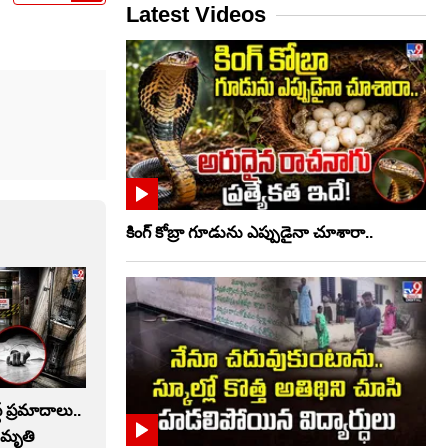
Latest Videos
కింగ్ కోబ్రా గూడును ఎప్పుడైనా చూశారా..
ట్‌ ప్రమాదాలు..
ు మృతి