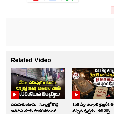
Related Video
చదువుకుంటాను.. స్కూల్లో కొత్త
150 ఏళ్ల తర్వాత లైబ్రరీకి తి
అతిథిని చూసి హడలిపోయిన
వచ్చిన పుస్తకం.. కట్ చేస్తే..