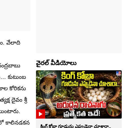
. వేలాది
వైరల్ వీడియోలు
ంద్రబాబు
ంచి… కుటుంబ
కాల కోరికను
క్ష దైవం శ్రీ
టుంటారు.
గంలో కాలినడకన
కింగ్ కోబ్రా గూడును ఎప్పుడైనా చూశారా..