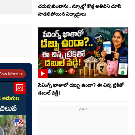
చదువుకుంటాను.. స్కూల్లో కొత్త అతిథిని చూసి
హడలిపోయిన విద్యార్ధులు
View More
సేవింగ్స్ ఖాతాలో డబ్బు ఉందా? ఈ చిన్న ట్రిక్‌తో
డబుల్ వడ్డీ!