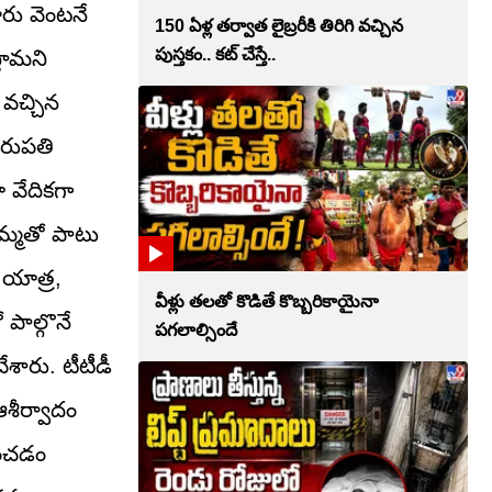
రు వెంటనే
150 ఏళ్ల తర్వాత లైబ్రరీకి తిరిగి వచ్చిన
పుస్తకం.. కట్ చేస్తే..
్తామని
 వచ్చిన
ిరుపతి
 వేదికగా
తమ్మతో పాటు
 యాత్ర,
వీళ్లు తలతో కొడితే కొబ్బరికాయైనా
పాల్గొనే
పగలాల్సిందే
ారు. టీటీడీ
ఆశీర్వాదం
వించడం