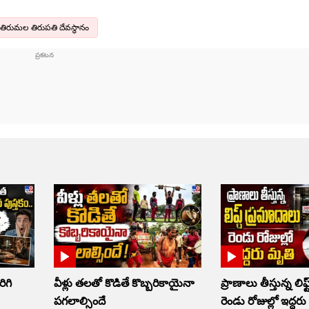
తిరుమల తిరుపతి దేవస్థానం
రిగి
వీళ్లు తలతో కొడితే కొబ్బరికాయైనా
ప్రాణాలు తీస్తున్న లిఫ్
పగలాల్సిందే
రెండు రోజుల్లో ఇద్దర