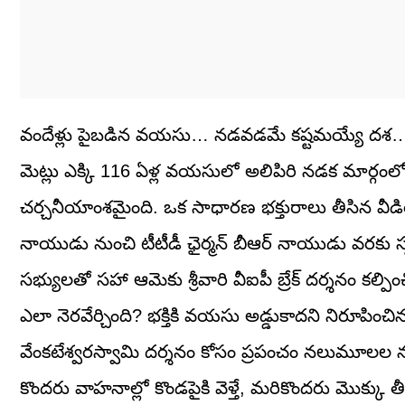
వందేళ్లు పైబడిన వయసు… నడవడమే కష్టమయ్యే దశ… కానీ
మెట్లు ఎక్కి 116 ఏళ్ల వయసులో అలిపిరి నడక మార్గంలో
చర్చనీయాంశమైంది. ఒక సాధారణ భక్తురాలు తీసిన వీ
నాయుడు నుంచి టీటీడీ ఛైర్మన్ బీఆర్ నాయుడు వరకు స్ప
సభ్యులతో సహా ఆమెకు శ్రీవారి వీఐపీ బ్రేక్ దర్శనం కల
ఎలా నెరవేర్చింది? భక్తికి వయసు అడ్డుకాదని నిరూపించిన ఓ స
వేంకటేశ్వరస్వామి దర్శనం కోసం ప్రపంచం నలుమూలల ను
కొందరు వాహనాల్లో కొండపైకి వెళ్తే, మరికొందరు మొక్కు త