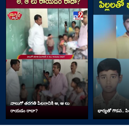
నాలుగో త‌ర‌గతి పిలగానికి అ, ఆ లు
రాయ‌డం రాదా?
భార్యతో గొడవ.. పి