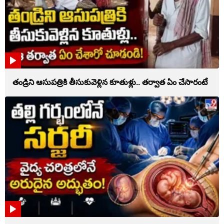
తండ్రిని ఆసుపత్రికి తీసుకువెళ్లిన కూతుళ్లు.. తర్వాత ఏం చేసారంటే