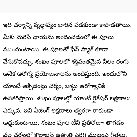
ఇది చర్మాన్ని వృద్ధాప్యం బారిన పడకుండా కాపాడతాయి.
మీకు మెరిసే ఛాయను అందించడంలో ఈ పూలు
ముందుంటాయి. ఈ పూలతో ఫేస్ ప్యాక్ కూడా
వేసుకోవచ్చు. శంఖం పూలలో శక్తివంతమైన నీలం రంగు
అనేక ఆరోగ్య ప్రయోజనాలను అందిస్తుంది. ఇందులోని
యాంటీ ఆక్సిడెంట్లు చర్మం, జుట్టు ఆరోగ్యానికి
ఉపకరిస్తాయి. శంఖం పూలల్లో యాంటీ గ్లైకేషన్ లక్షణాలు
ఎక్కువ. ఇవి ఏజింగ్ లక్షణాలు త్వరగా రాకుండా
అడ్డుకుంటాయి. శంఖం పూల టీని ప్రతిరోజూ తాగడం
వల్ల చర్మంలో కొల్లాజెన్ ఉత్పత్తి పెరిగి ముఖంపై గీతలు,