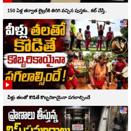
150 ఏళ్ల తర్వాత లైబ్రరీకి తిరిగి వచ్చిన పుస్తకం.. కట్ చేస్తే..
వీళ్లు తలతో కొడితే కొబ్బరికాయైనా పగలాల్సిందే