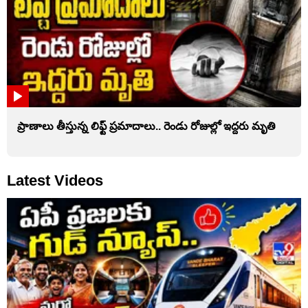
ప్రాణాలు తీస్తున్న లిఫ్ట్‌ ప్రమాదాలు.. రెండు రోజుల్లో ఇద్దరు మృతి
Latest Videos