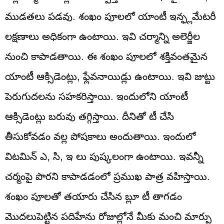
ముడతలు పడవు. శంఖం పూలలో యాంటీ ఇన్ఫ్లమేటరీ
లక్షణాలు అధికంగా ఉంటాయి. ఇవి చర్మాన్ని అలెర్జీల
నుంచి కాపాడతాయి. ఈ శంఖం పూలలో శక్తివంతమైన
యాంటీ ఆక్సిడెంట్లు, ఫ్లేవనాయిడ్లు ఉంటాయి. ఇవి జుట్టు
పెరుగుదలను సహకరిస్తాయి. ఇందులోని యాంటీ
ఆక్సిడెంట్లు బరువు తగ్గిస్తాయి. దీనితో టీ చేసి
తీసుకోవడం వల్ల పోషకాలు అందుతాయి. ఇందులో
విటమిన్ ఎ, సి, ఇ లు పుష్కలంగా ఉంటాయి. ఇవన్నీ
చర్మంపై పొరని కాపాడడంలో ప్రముఖ పాత్ర వహిస్తాయి.
శంఖం పూలతో తయారు చేసిన బ్లూ టీ తాగడం
మొదలుపెట్టిన పదిహేను రోజుల్లోనే మీకు మంచి మార్పు