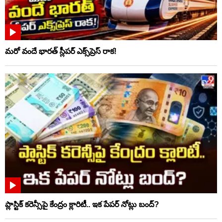
మరో వందే భారత్ స్లీపర్ ఎక్స్‌ప్రెస్ రాక!
ప్లాస్టిక్‌ కరెన్సీపై కేంద్రం క్లారిటీ.. ఇక పేపర్‌ నోట్లు బంద్‌?