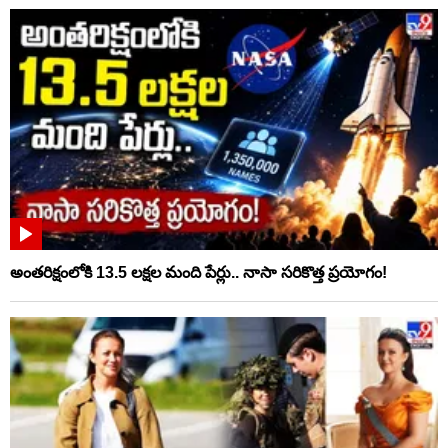
అంతరిక్షంలోకి 13.5 లక్షల మంది పేర్లు.. నాసా సరికొత్త ప్రయోగం!