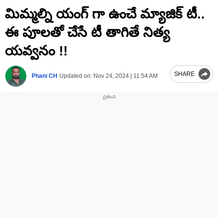
0
మిమ్మల్ని యంగ్ గా ఉంచే మ్యాజిక్ టీ..
seconds
of
2
ఈ పూలతో చేసే టీ తాగితే నిత్య
minutes,
10
యవ్వనం !!
seconds
SHARE
Phani CH
Updated on:
Nov 24, 2024 | 11:54 AM