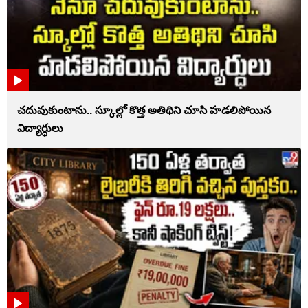
చదువుకుంటాను.. స్కూల్లో కొత్త అతిథిని చూసి హడలిపోయిన
విద్యార్ధులు