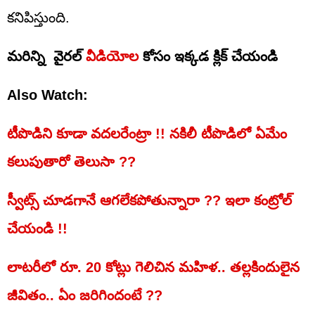
కనిపిస్తుంది.
మరిన్ని వైరల్
వీడియోల
కోసం ఇక్కడ క్లిక్ చేయండి
Also Watch:
టీపొడిని కూడా వదలరేంట్రా !! నకిలీ టీపొడిలో ఏమేం
కలుపుతారో తెలుసా ??
స్వీట్స్ చూడగానే ఆగలేకపోతున్నారా ?? ఇలా కంట్రోల్‌
చేయండి !!
లాటరీలో రూ. 20 కోట్లు గెలిచిన మహిళ.. తల్లకిందులైన
జీవితం.. ఏం జరిగిందంటే ??