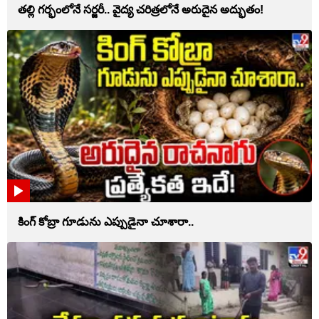
తల్లి గర్భంలోనే సర్జరీ.. వైద్య చరిత్రలోనే అరుదైన అద్భుతం!
కింగ్ కోబ్రా గూడును ఎప్పుడైనా చూశారా..