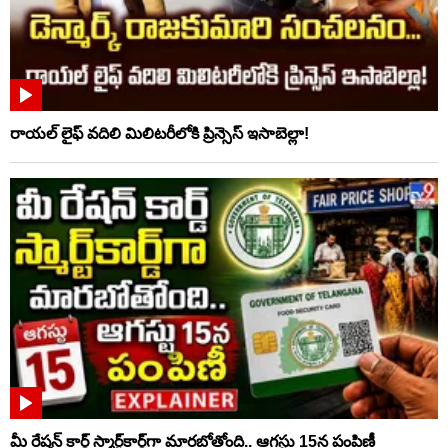
రాయల్ లైఫ్ వదిలి మిలిటరీలోకి ప్రిన్సెస్ ఇసాబెల్లా!
మీ రేషన్ కార్డ్ స్మార్ట్‌కార్డ్‌గా మారబోతోంది.. ఆగస్టు 15న పంపిణీ