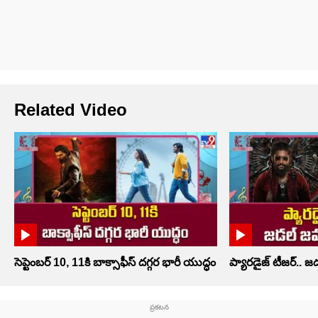
Related Video
సెప్టెంబర్‌ 10, 11కి బాక్సాఫీస్ దగ్గర భారీ యుద్ధం
ప్యారడైజ్ టీజర్.. 