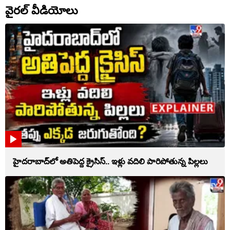
వైరల్ వీడియోలు
హైదరాబాద్‌లో అతిపెద్ద క్రైసిస్.. ఇళ్లు వదిలి పారిపోతున్న పిల్లలు