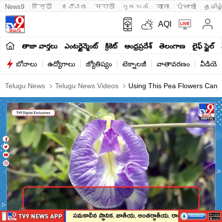
News9
हिन्दी 
ಕನ್ನಡ
मराठी
ગુજરાતી
বাংলা
ਪੰਜਾਬੀ
தமிழ
AQI
తాజా వార్తలు
ఎంటర్టైన్మెంట్
క్రికెట్
ఆంధ్రప్రదేశ్
తెలంగాణ
లైఫ్ స్టైల్
బోనాలు
ఉద్యోగాలు
జ్యోతిష్యం
టెక్నాలజీ
వాతావరణం
వీడియో
Telugu News
Telugu News Videos
Using This Pea Flowers Can 