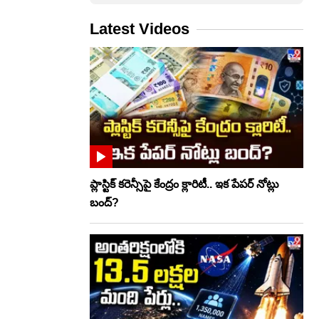
Latest Videos
ప్లాస్టిక్‌ కరెన్సీపై కేంద్రం క్లారిటీ.. ఇక పేపర్‌ నోట్లు
బంద్‌?