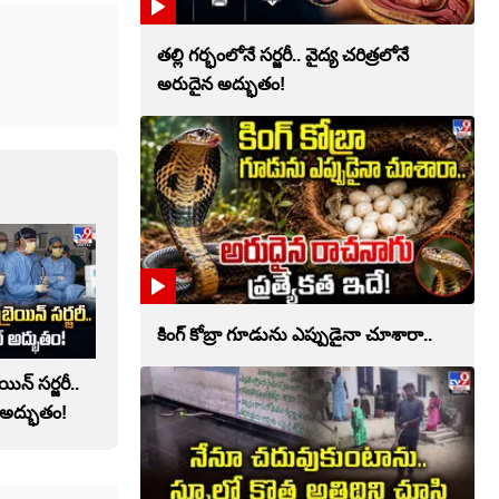
తల్లి గర్భంలోనే సర్జరీ.. వైద్య చరిత్రలోనే
అరుదైన అద్భుతం!
కింగ్ కోబ్రా గూడును ఎప్పుడైనా చూశారా..
యిన్ సర్జరీ..
 అద్భుతం!