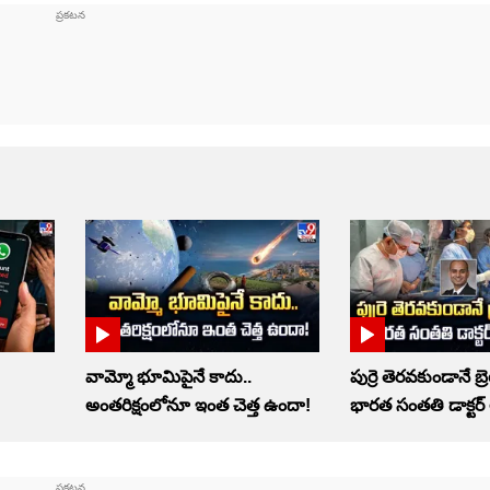
వామ్మో భూమిపైనే కాదు..
పుర్రె తెరవకుండానే బ్రె
అంతరిక్షంలోనూ ఇంత చెత్త ఉందా!
భారత సంతతి డాక్టర్