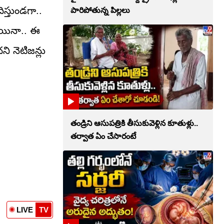
స్తుండగా..
పారిపోతున్న పిల్లలు
అయినా.. ఈ
ి నెటిజన్లు
తండ్రిని ఆసుపత్రికి తీసుకువెళ్లిన కూతుళ్లు..
తర్వాత ఏం చేసారంటే
LIVE
TV