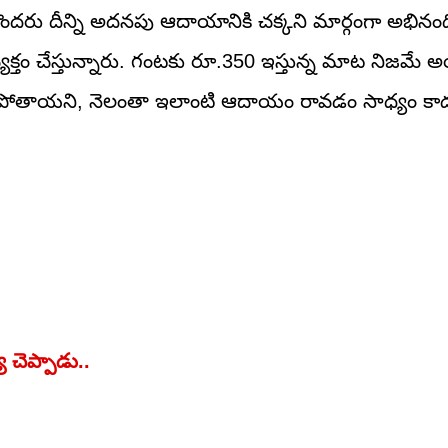
కొందరు దీన్ని అదనపు ఆదాయానికి చక్కని మార్గంగా అభినంది
్తం చేస్తున్నారు. గంటకు రూ.350 ఇస్తున్న మాట నిజమే 
ిసిపోతాయని, నెలంతా ఇలాంటి ఆదాయం రావడం సాధ్యం కాదన
 చెప్పాడు..