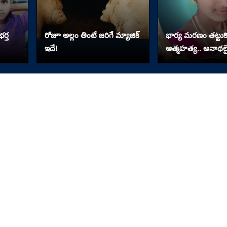
ర్త
రోజూ అల్లం తింటే జరిగే మ్యాజిక్
భార్య మరణం తట్టుకో
ఇదే!
ఆత్మహత్య.. అనాథలై