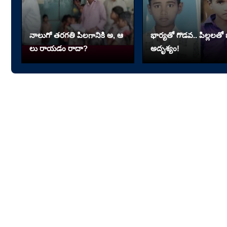
నాలుగో త‌ర‌గతి పిలగానికి అ, ఆ
భార్యతో గొడవ.. పిల్లలతో భ
లు రాయ‌డం రాదా?
అదృశ్యం!