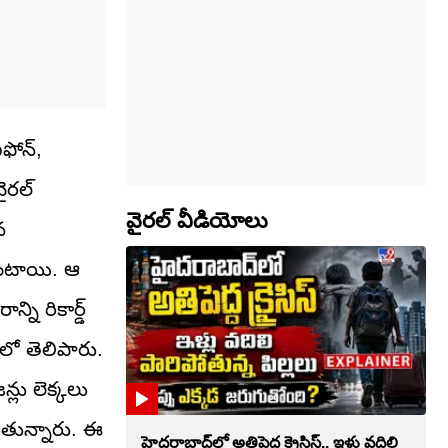
ఫోన్,
ైరల్
వైరల్ వీడియోలు
న
్తుంటాయి. ఆ
ని రికార్డ్
‌లో తెలిపారు.
్లు లెక్కలు
డుతున్నారు. ఈ
హైదరాబాద్‌లో అతిపెద్ద క్రైసిస్.. ఇళ్లు వదిలి