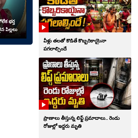
లేక భర్త
న పిల్లలు
వీళ్లు తలతో కొడితే కొబ్బరికాయైనా
పగలాల్సిందే
ప్రాణాలు తీస్తున్న లిఫ్ట్‌ ప్రమాదాలు.. రెండు
రోజుల్లో ఇద్దరు మృతి