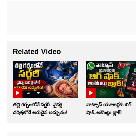
Related Video
తల్లి గర్భంలోనే సర్జరీ.. వైద్య
వాట్సాప్‌ యూజర్లకు బిగ్
చరిత్రలోనే అరుదైన అద్భుతం!
షాక్..అకౌంట్లు బ్లాక్!