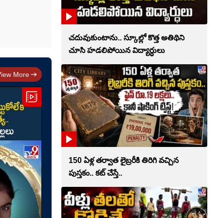
చదువుకుంటాను.. స్కూల్లో కొత్త అతిథిని
చూసి హడలిపోయిన విద్యార్ధులు
View More
150 ఏళ్ల తర్వాత లైబ్రరీకి తిరిగి వచ్చిన
పుస్తకం.. కట్ చేస్తే..