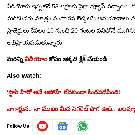
వీడియోకు ఇప్పటికే 53 లక్షలకు పైగా వ్యూస్ వచ్చాయి. 
మరికొందరు మాత్రం సంపాదన లెక్కలపై అనుమానాలు వ్యక
ప్రాజెక్టులు కేవలం 10 నుంచి 20 గంటల పనితోనే ముగ
అభిప్రాయపడుతున్నారు.
మరిన్ని
వీడియోల
కోసం ఇక్కడ క్లిక్ చేయండి
Also Watch:
‘స్టార్ హీరో అనే అపోహే లేవకుండా కిందపడేసింది!
నాగార్జున.. నా ముఖం మీద సిగరెట్ పొగ ఊది.. ఐలవ్యూ
Follow Us