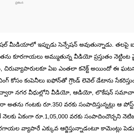
షల్ మీడియాలో ఇప్పుడు సెన్సేషన్ అవుతున్నాడు. తలపై ఐ
ి అతను కూరగాయలు అమ్ముతున్న వీడియో ప్రస్తుతం నెట్టింట వ
కాదు, చిరువ్యాపారులకూ ఏఐ ఎంతలా కనెక్ట్ అయిందో ఈ ఘట
నింగ్ కోసం కంపెనీలు ఐఫోన్‌తో గ్రౌండ్ లెవెల్ డేటాను సేకరిస
ద్వారా నగర వీధుల్లోని వీడియో, ఆడియో, లొకేషన్ సమాచారాన్
్వారా అతను గంటకు రూ.350 వరకు సంపాదిస్తున్నట్లు ఆ పోస్ట్
ే నెలకు ఏకంగా రూ.1,05,000 వరకు సంపాదించొచ్చని నెటిజన
ూరగాయల వ్యాపారే ఎక్కువ ఆర్జిస్తున్నాడంటూ కామెంట్లు పె