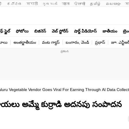
ी 
ಕನ್ನಡ
मराठी
ગુજરાતી
বাংলা
ਪੰਜਾਬੀ
தமிழ்
മലയാളം
म
ఫ్ స్టైల్
ఫోటోలు
బిజినెస్
వెబ్ స్టోరీస్
షార్ట్ వీడియోస్
జాతీయం
ట్రె
యోలు
అంతర్జాతీయం
వంట గ్యాస్
బంగారం, వెండి
ప్రభాస్
జూ. ఎన్టీఆర
uru Vegetable Vendor Goes Viral For Earning Through AI Data Collec
గాయలు అమ్మే కుర్రాడి అదనపు సంపాదన