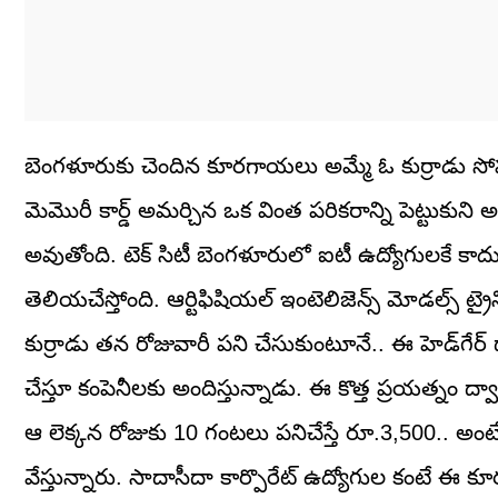
బెంగళూరుకు చెందిన కూరగాయలు అమ్మే ఓ కుర్రాడు సో
మెమొరీ కార్డ్ అమర్చిన ఒక వింత పరికరాన్ని పెట్టుకున
అవుతోంది. టెక్ సిటీ బెంగళూరులో ఐటీ ఉద్యోగులకే 
తెలియచేస్తోంది. ఆర్టిఫిషియల్ ఇంటెలిజెన్స్ మోడల్స్ ట్రై
కుర్రాడు తన రోజువారీ పని చేసుకుంటూనే.. ఈ హెడ్‌గేర్ 
చేస్తూ కంపెనీలకు అందిస్తున్నాడు. ఈ కొత్త ప్రయత్నం ద
ఆ లెక్కన రోజుకు 10 గంటలు పనిచేస్తే రూ.3,500.. అంట
వేస్తున్నారు. సాదాసీదా కార్పొరేట్ ఉద్యోగుల కంటే ఈ క