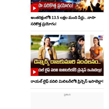
అంతరిక్షంలోకి 13.5 లక్షల మంది పేర్లు.. నాసా
సరికొత్త ప్రయోగం!
రాయల్ లైఫ్ వదిలి మిలిటరీలోకి ప్రిన్సెస్ ఇసాబెల్లా!