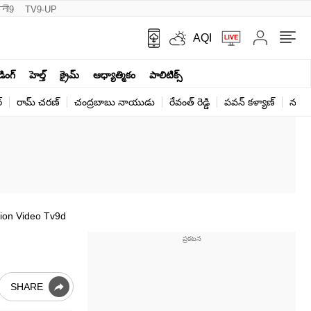
नी9
TV9-UP
AQI
ండింగ్
హెల్త్‌
క్రైమ్
ఆధ్యాత్మికం
పాలిటిక్స్‌
్
రామ్ చ‌ర‌ణ్‌
చంద్రబాబు నాయుడు
రేవంత్ రెడ్డి
పవన్ కళ్యాణ్
నరేంద
tion Video Tv9d
SHARE