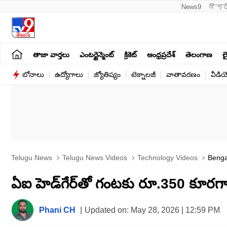
News9
हिन्द
తాజా వార్తలు
ఎంటర్టైన్మెంట్
క్రికెట్
ఆంధ్రప్రదేశ్
తెలంగాణ
లై
బోనాలు
ఉద్యోగాలు
జ్యోతిష్యం
టెక్నాలజీ
వాతావరణం
వీడి
Telugu News
Telugu News Videos
Technology Videos
Bengal
ఏఐ హెడ్‌గేర్‌తో గంటకు రూ.350 కూర
Phani CH
|
Updated on:
May 28, 2026 | 12:59 PM