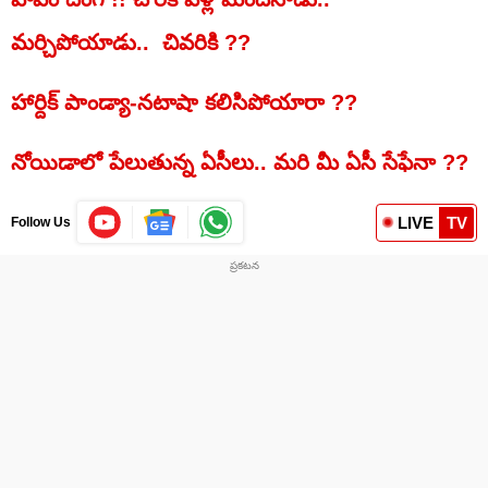
మర్చిపోయాడు.. చివరికి ??
హార్దిక్ పాండ్యా-నటాషా కలిసిపోయారా ??
నోయిడాలో పేలుతున్న ఏసీలు.. మరి మీ ఏసీ సేఫేనా ??
LIVE
TV
Follow Us