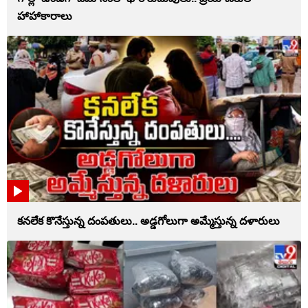
హాహాకారాలు
కనలేక కొనేస్తున్న దంపతులు.. అడ్డగోలుగా అమ్మేస్తున్న దళారులు