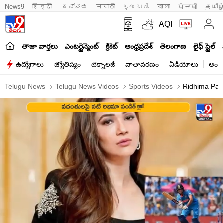
News9
हिन्दी 
ಕನ್ನಡ
मराठी
ગુજરાતી
বাংলা
ਪੰਜਾਬੀ
தமிழ
AQI
తాజా వార్తలు
ఎంటర్టైన్మెంట్
క్రికెట్
ఆంధ్రప్రదేశ్
తెలంగాణ
లైఫ్ స్టైల్
ఉద్యోగాలు
జ్యోతిష్యం
టెక్నాలజీ
వాతావరణం
వీడియోలు
అంతర
Telugu News
Telugu News Videos
Sports Videos
Ridhima Pand