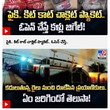
పైకి.. కిట్‌ కాట్‌ చాక్లెట్ ప్యాకెట్‌.. ఓపెన్‌ చేస్తే..