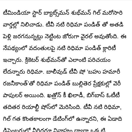
టీమిండియా స్టార్‌ బ్యాట్స్‌మన్‌ శుభ్‌మన్‌ గిల్‌ మరోసారి
వార్తల్లో నిలిచాడు. టీవీ నటి రిధిమా పండిత్‌ తో అతడి
పెళ్లి జరగనున్నట్లు నెట్టింట జోరుగా వైరల్‌ అవుతోంది. ఈ
నేపథ్యంలో వదంతులపై నటి రిధిమా పండిత్‌ క్లారిటీ
ఇచ్చారు. క్రికెటర్‌ శుభ్‌మన్‌తో ఎలాంటి పరిచయం
లేదన్నారు రిధిమా. బాలీవుడ్‌ టీవీ షో ‘బహు హమారీ
రజనీకాంత్‌’తో రిధిమా పండిత్‌ బుల్లితెర ప్రేక్షకుల్లో వెరీ
పాపులర్‌ అయింది. ఖత్రోన్‌ కీ ఖిలాడీ, బిగ్‌బాస్‌ ఓటీటీ
తదితర రియాల్టీ షోస్‌లో మెరిసింది. టీవీ నటి రిధిమా,
గిల్‌ గత కొంతకాలంగా డేటింగ్‌లో ఉన్నారని, ఈ ఏడాది
డిసెంబరులో వీరిద్దరూ వివాహం ద్వారా ఒక్కటి