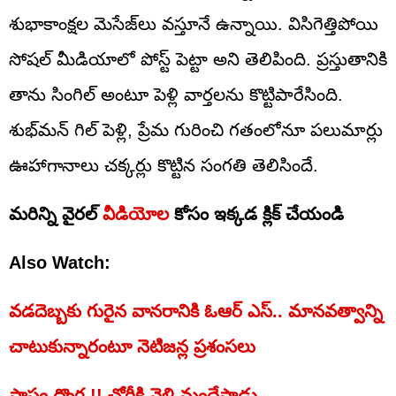
శుభాకాంక్షల మెసేజ్‌లు వస్తూనే ఉన్నాయి. విసిగెత్తిపోయి
సోషల్‌ మీడియాలో పోస్ట్‌ పెట్టా అని తెలిపింది. ప్రస్తుతానికి
తాను సింగిల్‌ అంటూ పెళ్లి వార్తలను కొట్టిపారేసింది.
శుభ్‌మన్‌ గిల్‌ పెళ్లి, ప్రేమ గురించి గతంలోనూ పలుమార్లు
ఊహాగానాలు చక్కర్లు కొట్టిన సంగతి తెలిసిందే.
మరిన్ని వైరల్
వీడియోల
కోసం ఇక్కడ క్లిక్ చేయండి
Also Watch:
వడదెబ్బకు గురైన వానరానికి ఓఆర్ ఎస్.. మానవత్వాన్ని
చాటుకున్నారంటూ నెటిజన్ల ప్రశంసలు
పాపం దొంగ !! చోరీకి వెళ్లి మందేసాడు..