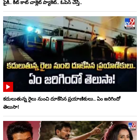
పైకి.. కిట్‌ కాట్‌ చాక్లెట్ ప్యాకెట్‌.. ఓపెన్‌ చేస్తే..
కదులుతున్న రైలు నుంచి దూకేసిన ప్రయాణికులు.. ఏం జరిగిందో
తెలుసా!