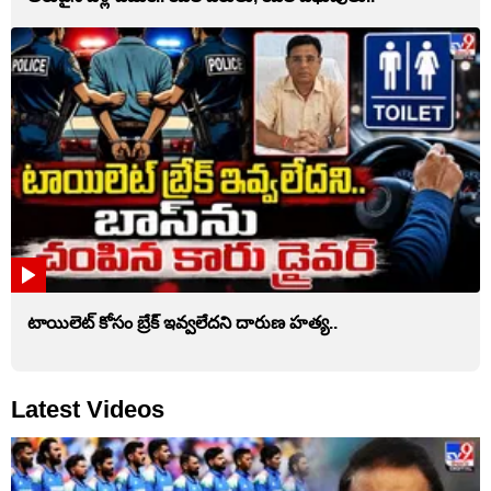
టాయిలెట్‌ కోసం బ్రేక్‌ ఇవ్వలేదని దారుణ హత్య..
Latest Videos