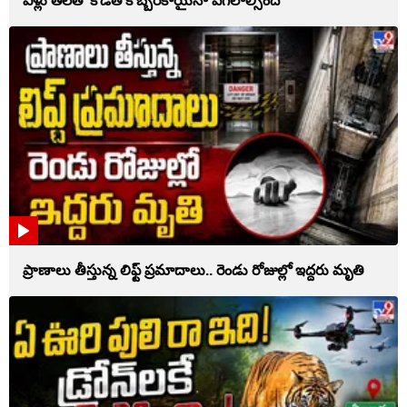
వీళ్లు తలతో కొడితే కొబ్బరికాయైనా పగలాల్సిందే
ప్రాణాలు తీస్తున్న లిఫ్ట్‌ ప్రమాదాలు.. రెండు రోజుల్లో ఇద్దరు మృతి