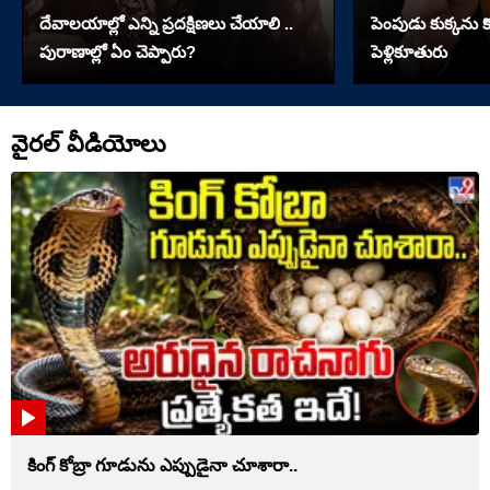
దేవాలయాల్లో ఎన్ని ప్రదక్షిణలు చేయాలి ..
పెంపుడు కుక్కను కొట
పురాణాల్లో ఏం చెప్పారు?
పెళ్లికూతురు
వైరల్ వీడియోలు
కింగ్ కోబ్రా గూడును ఎప్పుడైనా చూశారా..