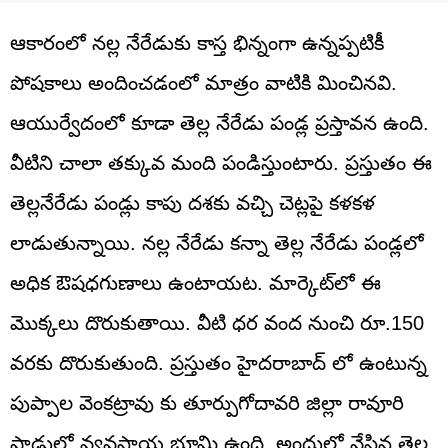
ఆకారంలో నల్ల నేరేడుకు కాస్త భిన్నంగా ఉన్నప్పటికీ
పోషకాలు అందించడంలో మాత్రం వాటికి మించినవి.
ఆయుర్వేదంలో కూడా తెల్ల నేరేడు పండ్ల ప్రస్తావన ఉంది.
వీటిని చాలా తక్కువ మంది పండిస్తుంటారు. ప్రస్తుతం ఈ
తెల్లనేరేడు పండ్లు కాపు దశకు వచ్చి చెట్లపై కళకళ
లాడుతున్నాయి. నల్ల నేరేడు కన్నా తెల్ల నేరేడు పండ్లలో
అధిక ఔషధగుణాలు ఉంటాయట. మార్కెట్‌లో ఈ
మొక్కలు దొరుకుతాయి. వీటి ధర వంద నుంచి రూ.150
వరకు దొరుకుతుంది. ప్రస్తుతం హైదరాబాద్ లో ఉంటున్న
పుప్పాల వెంకట్రావు కు తూర్పుగోదావరి జిల్లా రావూరి
పాడులో వ్యవసాయ భూమి ఉంది. అందులో వేసిన తెల్ల