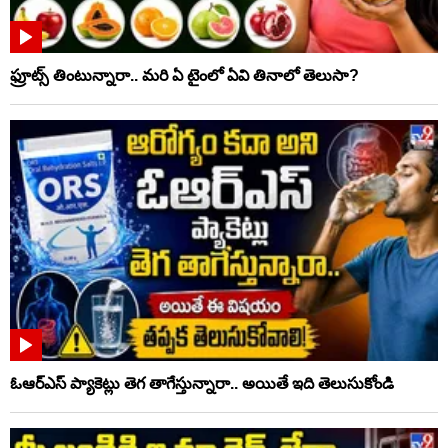
ఫ్రూట్స్‌ తింటున్నారా.. మరి ఏ టైంలో ఏవి తినాలో తెలుసా?
ఓఆర్‌ఎస్‌ ప్యాకెట్లు తెగ తాగేస్తున్నారా.. అయితే ఇది తెలుసుకోండి