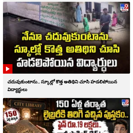
చదువుకుంటాను.. స్కూల్లో కొత్త అతిథిని చూసి హడలిపోయిన
విద్యార్ధులు