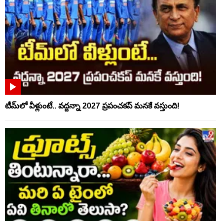
టీమ్‌లో వీళ్లుంటే.. వద్దన్నా 2027 ప్రపంచకప్‌ మనకే వస్తుంది!