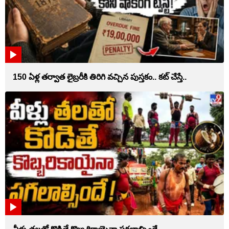
150 ఏళ్ల తర్వాత లైబ్రరీకి తిరిగి వచ్చిన పుస్తకం.. కట్ చేస్తే..