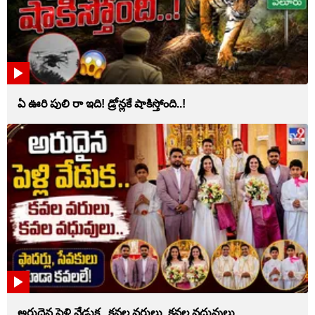
ఏ ఊరి పులి రా ఇది! డ్రోన్లకే షాకిస్తోంది..!
అరుదైన పెళ్లి వేడుక.. కవల వరులు, కవల వధువులు..