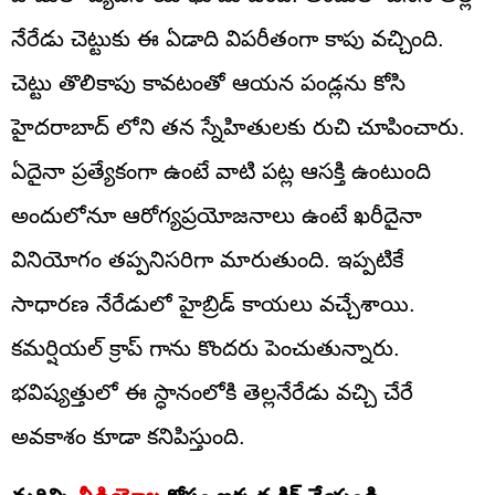
నేరేడు చెట్టుకు ఈ ఏడాది విపరీతంగా కాపు వచ్చింది.
చెట్టు తొలికాపు కావటంతో ఆయన పండ్లను కోసి
హైదరాబాద్ లోని తన స్నేహితులకు రుచి చూపించారు.
ఏదైనా ప్రత్యేకంగా ఉంటే వాటి పట్ల ఆసక్తి ఉంటుంది
అందులోనూ ఆరోగ్యప్రయోజనాలు ఉంటే ఖరీదైనా
వినియోగం తప్పనిసరిగా మారుతుంది. ఇప్పటికే
సాధారణ నేరేడులో హైబ్రిడ్ కాయలు వచ్చేశాయి.
కమర్షియల్ క్రాప్ గాను కొందరు పెంచుతున్నారు.
భవిష్యత్తులో ఈ స్ధానంలోకి తెల్లనేరేడు వచ్చి చేరే
అవకాశం కూడా కనిపిస్తుంది.