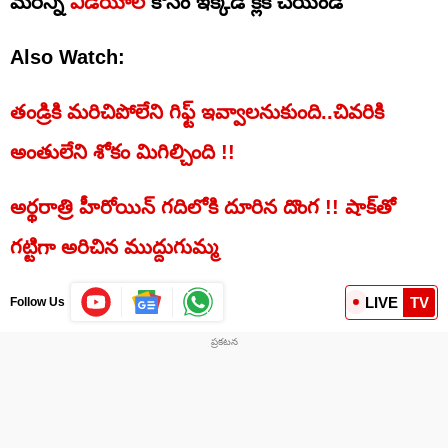
మరిన్ని
వీడియోల
కోసం ఇక్కడ క్లిక్ చేయండి
Also Watch:
తండ్రికి మరిచిపోలేని గిఫ్ట్‌ ఇవ్వాలనుకుంది..చివరికి
అంతులేని శోకం మిగిల్చింది !!
అర్థరాత్రి హీరోయిన్ గదిలోకి దూరిన దొంగ !! షాక్‌తో
గట్టిగా అరిచిన ముద్దుగుమ్మ
LIVE
TV
Follow Us