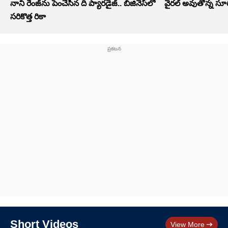
నాని రేంజ్‌ను పెంచేసిన ది ప్యారడైజ్.. బిజినెస్‌లో
వైరల్ అవుతోన్న సూర
సరికొత్త రికా
Short Videos
View More