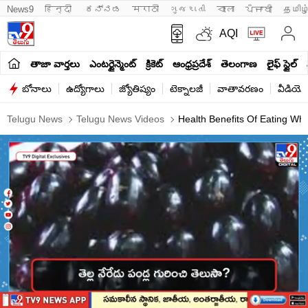
News9
हिन्दी 
ಕನ್ನಡ
मराठी
ગુજરાતી
বাংলা
ਪੰਜਾਬੀ
தமிழ
AQI
తాజా వార్తలు
ఎంటర్టైన్మెంట్
క్రికెట్
ఆంధ్రప్రదేశ్
తెలంగాణ
లైఫ్ స్టైల్
బోనాలు
ఉద్యోగాలు
జ్యోతిష్యం
టెక్నాలజీ
వాతావరణం
వీడియో
Telugu News
Telugu News Videos
Health Benefits Of Eating Wh