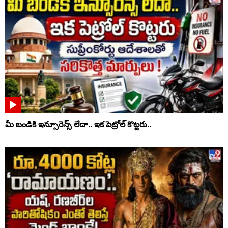
మీ బండికి ఇన్సూరెన్స్ లేదా.. ఇక పెట్రోల్ కొట్టరు..