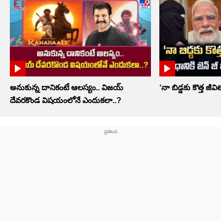
అనుకున్న దానికంటే ఆలస్యం.. విజయ్
‘నా బిడ్డకు కొత్త జీవ
దేవరకొండ విషయంలోనే ఎందుకలా..?