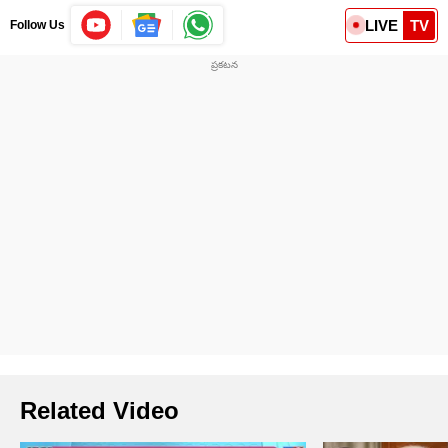
LIVE
TV
Follow Us
Related Video