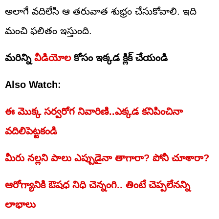
అలాగే వదిలేసి ఆ తరువాత శుభ్రం చేసుకోవాలి. ఇది
మంచి ఫలితం ఇస్తుంది.
మరిన్ని
వీడియోల
కోసం ఇక్కడ క్లిక్ చేయండి
Also Watch:
ఈ మొక్క సర్వరోగ నివారిణి..ఎక్కడ కనిపించినా
వదిలిపెట్టకండి
మీరు నల్లని పాలు ఎప్పుడైనా తాగారా? పోనీ చూశారా?
ఆరోగ్యానికి ఔషధ నిధి చెన్నంగి.. తింటే చెప్పలేనన్ని
లాభాలు