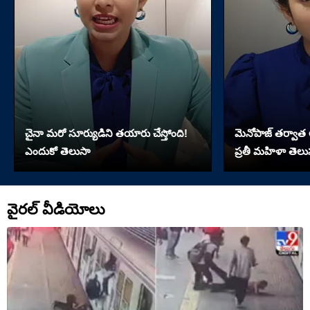
చైనా మరో సూర్యుడిని తయారు చేస్తోంది!
మెనోపాజ్ తర్వాత
ఎందుకో తెలుసా
ప్రతీ మహిళా తెలు
వైరల్ వీడియోలు