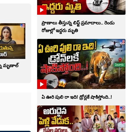
ప్రాణాలు తీస్తున్న లిఫ్ట్‌ ప్రమాదాలు.. రెండు
రోజుల్లో ఇద్దరు మృతి
్న మృణాల్
ఏ ఊరి పులి రా ఇది! డ్రోన్లకే షాకిస్తోంది..!