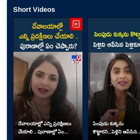
Short Videos
దేవాలయాల్లో ఎన్ని ప్రదక్షిణలు
పెంపుడు కుక్కను
చేయాలి .. పురాణాల్లో ఏం
కొట్టారని...పెళ్లిని ఆపేసిన
చెప్పారు?
పెళ్లికూతురు