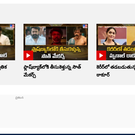
ోతిక
ఫ్లాష్‌బ్యాక్‌లోకి తీసుకెళ్తున్న సౌత్‌
కెరీర్‌లో తడబడుతున
మేకర్స్‌
ఠాకూర్