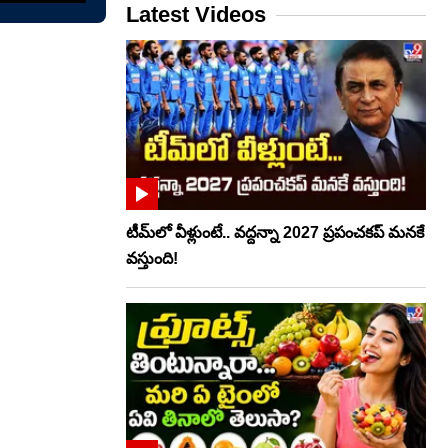
Latest Videos
టీమ్‌లో వీళ్లుంటే.. వద్దన్నా 2027 ప్రపంచకప్‌ మనకే
వస్తుంది!