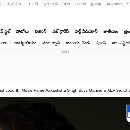
ी 
ಕನ್ನಡ
मराठी
ગુજરાતી
বাংলা
ਪੰਜਾਬੀ
தமிழ்
മലയാളം
म
ఫ్ స్టైల్
ఫోటోలు
బిజినెస్
వెబ్ స్టోరీస్
షార్ట్ వీడియోస్
జాతీయం
ట్రె
యోలు
అంతర్జాతీయం
వంట గ్యాస్
బంగారం, వెండి
ప్రభాస్
జూ. ఎన్టీఆర
shtipoorthi Movie Fame Aakanksha Singh Buys Mahindra XEV 9e, Chec