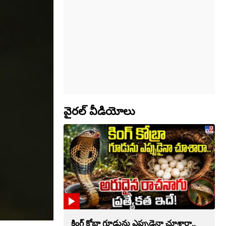
వైరల్ వీడియోలు
కింగ్ కోబ్రా గూడును ఎప్పుడైనా చూశారా..