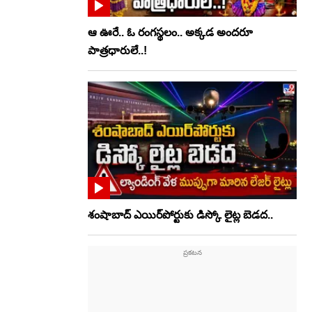
ఆ ఊరే.. ఓ రంగస్థలం.. అక్కడ అందరూ
పాత్రధారులే..!
శంషాబాద్ ఎయిర్‌పోర్టుకు డిస్కో లైట్ల బెడద..