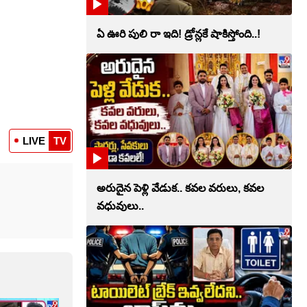
ఏ ఊరి పులి రా ఇది! డ్రోన్లకే షాకిస్తోంది..!
LIVE
TV
అరుదైన పెళ్లి వేడుక.. కవల వరులు, కవల
వధువులు..