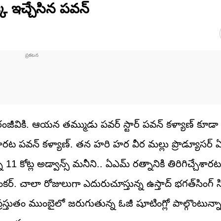
కి ఇచ్చేసిన పవన్‌
చిరంజీవికి. ఆయన తమ్ముడు పవర్ స్టార్ పవన్‌ కళ్యాణ్ కూడా
శారట పవన్‌ కళ్యాణ్. తన హరి హర వీర మల్లు ప్రొడ్యూసర్ ఏఎ
కోట్ల అడ్వాన్స్‌ మనీని.. ఏఎమ్‌ రత్నానికి తిరిగిచ్చేశారట
కర్‌. చాలా రోజులుగా ఎదురుచూస్తున్న ఉస్తాద్ భగత్‌సింగ్
ప్రస్తుతం ముంబైలో జరుగుతున్న ఓజీ షూటింగ్లో పాల్గొంటున్న