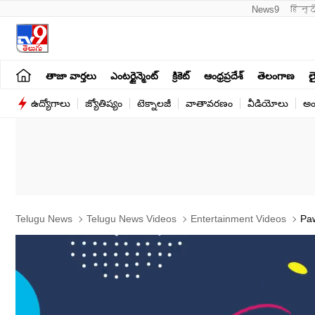
News9
हिन्द
తాజా వార్తలు
ఎంటర్టైన్మెంట్
క్రికెట్
ఆంధ్రప్రదేశ్
తెలంగాణ
లై
ఉద్యోగాలు
జ్యోతిష్యం
టెక్నాలజీ
వాతావరణం
వీడియోలు
అం
Telugu News
Telugu News Videos
Entertainment Videos
Paw