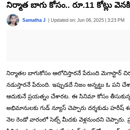
నిర్మాత బాగు కోసం.. రూ.11 కోట్లు వెనక్
seconds
of
3
minutes,
Samatha J
|
Updated on:
Jun 06, 2025 | 3:23 PM
15
seconds
Volume
0%
నిర్మాతల బాగుకోసం ఆలోచిస్తారనే పేరుంది మెగాస్టార్ 
నడుస్తారనే పేరుంది. ఇప్పుడదే నిజం అన్నట్టు ఓ పని చే
ఆదుకునే ప్రయత్నం చేశారట. ఈ సినిమా కోసం తీసుకున్న 11 
అభిమానులకు గుడ్‌ న్యూస్ చెప్పారు దర్శకుడు హరీష్ శం
నెల రెండో వారంలో సెట్స్ మీదకు వెళ్లనుందని చెప్పారు. 