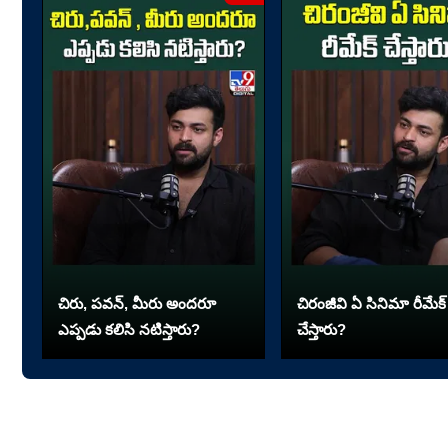
చిరు, పవన్, మీరు అందరూ
చిరంజీవి ఏ సినిమా రీమేక్
ఎప్పడు కలిసి నటిస్తారు?
చేస్తారు?