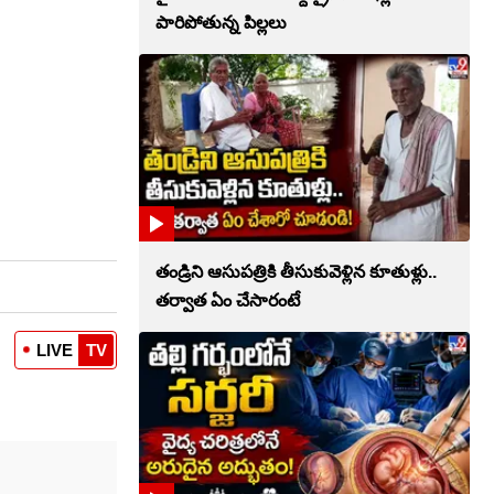
పారిపోతున్న పిల్లలు
తండ్రిని ఆసుపత్రికి తీసుకువెళ్లిన కూతుళ్లు..
తర్వాత ఏం చేసారంటే
LIVE
TV