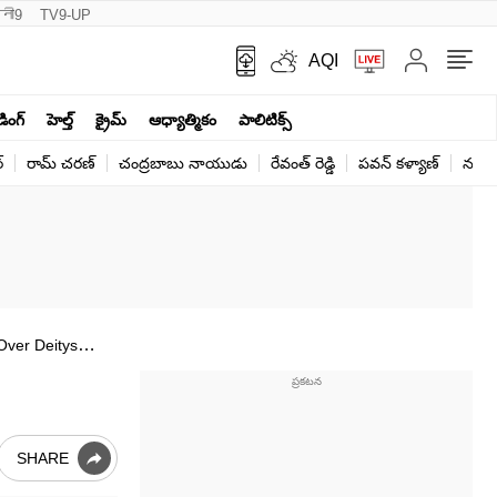
नी9
TV9-UP
AQI
ండింగ్
హెల్త్‌
క్రైమ్
ఆధ్యాత్మికం
పాలిటిక్స్‌
్
రామ్ చ‌ర‌ణ్‌
చంద్రబాబు నాయుడు
రేవంత్ రెడ్డి
పవన్ కళ్యాణ్
నరేంద
Over Deitys
SHARE