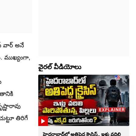
్ వార్ అనే
యి. ముఖ్యంగా,
వైరల్ వీడియోలు
ు
తానికి
ృష్ణారావు
ట్టూ తిరిగే
హైదరాబాద్‌లో అతిపెద్ద క్రైసిస్.. ఇళ్లు వదిలి