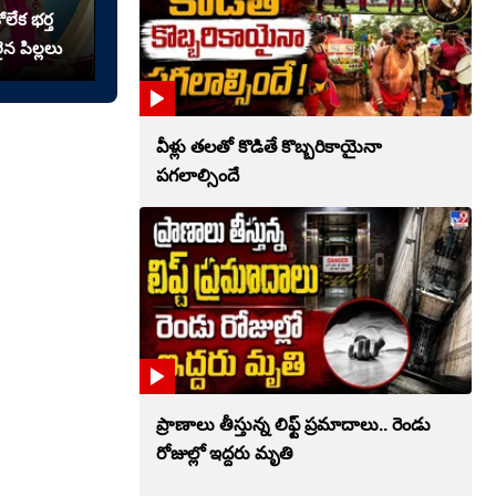
లేక భర్త
న పిల్లలు
వీళ్లు తలతో కొడితే కొబ్బరికాయైనా
పగలాల్సిందే
ప్రాణాలు తీస్తున్న లిఫ్ట్‌ ప్రమాదాలు.. రెండు
రోజుల్లో ఇద్దరు మృతి