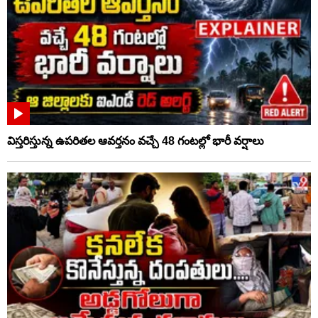
విస్తరిస్తున్న ఉపరితల ఆవర్తనం వచ్చే 48 గంటల్లో భారీ వర్షాలు