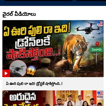
వైరల్ వీడియోలు
ఏ ఊరి పులి రా ఇది! డ్రోన్లకే షాకిస్తోంది..!