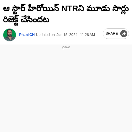
0
ఆ స్టార్ హీరోయిన్‌ NTRని మూడు సార్లు
seconds
of
21
రిజెక్ట్ చేసిందట
seconds
SHARE
Phani CH
Updated on:
Jun 15, 2024 | 11:28 AM