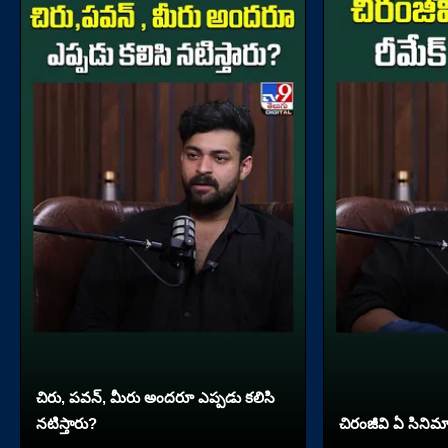
చిరు, పవన్, మీరు అందరూ ఎప్పడు కలిసి
నటిస్తారు?
చిరంజీవి ఏ సినిమా 