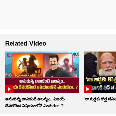
Related Video
అనుకున్న దానికంటే ఆలస్యం.. విజయ్
‘నా బిడ్డకు కొత్త జీవ
దేవరకొండ విషయంలోనే ఎందుకలా..?