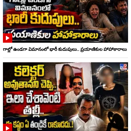
గాల్లో ఉండగా విమానంలో భారీ కుదుపులు.. ప్రయాణికుల హాహాకారాలు