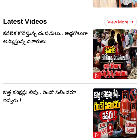
Latest Videos
View More
కనలేక కొనేస్తున్న దంపతులు.. అడ్డగోలుగా
అమ్మేస్తున్న దళారులు
కొత్త కనెక్షన్లు లేవు.. రెండో సిలిండరూ
ఇవ్వరు !