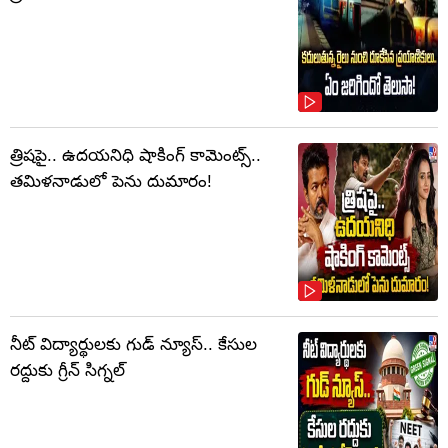
త్రిషపై.. ఉదయనిధి షాకింగ్‌ కామెంట్స్‌..
తమిళనాడులో పెను దుమారం!
నీట్ విద్యార్థులకు గుడ్ న్యూస్.. కేసుల
రద్దుకు గ్రీన్ సిగ్నల్