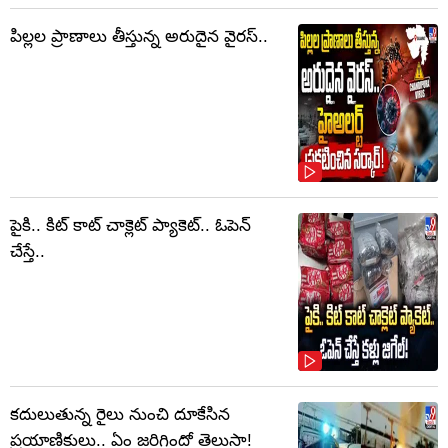
పిల్లల ప్రాణాలు తీస్తున్న అరుదైన వైరస్..
పైకి.. కిట్‌ కాట్‌ చాక్లెట్ ప్యాకెట్‌.. ఓపెన్‌
చేస్తే..
కదులుతున్న రైలు నుంచి దూకేసిన
ప్రయాణికులు.. ఏం జరిగిందో తెలుసా!