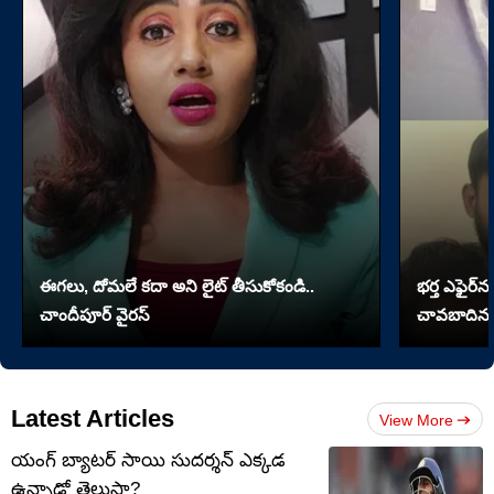
ఈగలు, దోమలే కదా అని లైట్ తీసుకోకండి..
భర్త ఎఫైర్‌న
చాందీపూర్ వైరస్
చావబాదిన భ
Latest Articles
View More
యంగ్ బ్యాటర్ సాయి సుదర్శన్ ఎక్కడ
ఉన్నాడో తెలుసా?