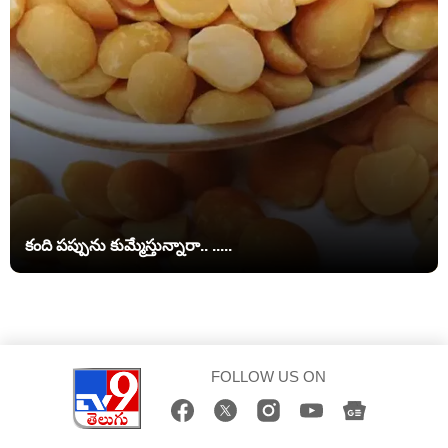
కంది పప్పును కుమ్మేస్తున్నారా.. .....
FOLLOW US ON