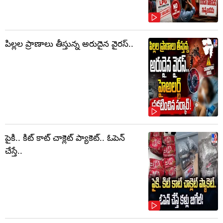
పిల్లల ప్రాణాలు తీస్తున్న అరుదైన వైరస్..
పైకి.. కిట్‌ కాట్‌ చాక్లెట్ ప్యాకెట్‌.. ఓపెన్‌
చేస్తే..