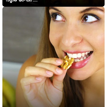
గుడ్డుతో ఇలా చేసి .....