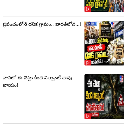
ప్రపంచంలోనే ధనిక గ్రామం.. భారత్‌లోనే...!
వానలో ఈ చెట్టు కింద నిల్చుంటే చావు
ఖాయం!