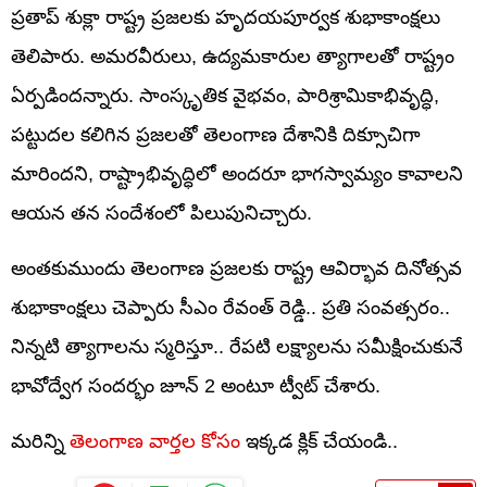
ప్రతాప్‌ శుక్లా రాష్ట్ర ప్రజలకు హృదయపూర్వక శుభాకాంక్షలు
తెలిపారు. అమరవీరులు, ఉద్యమకారుల త్యాగాలతో రాష్ట్రం
ఏర్పడిందన్నారు. సాంస్కృతిక వైభవం, పారిశ్రామికాభివృద్ధి,
పట్టుదల కలిగిన ప్రజలతో తెలంగాణ దేశానికి దిక్సూచిగా
మారిందని, రాష్ట్రాభివృద్ధిలో అందరూ భాగస్వామ్యం కావాలని
ఆయన తన సందేశంలో పిలుపునిచ్చారు.
అంతకుముందు తెలంగాణ ప్రజలకు రాష్ట్ర ఆవిర్భావ దినోత్సవ
శుభాకాంక్షలు చెప్పారు సీఎం రేవంత్ రెడ్డి.. ప్రతి సంవత్సరం..
నిన్నటి త్యాగాలను స్మరిస్తూ.. రేపటి లక్ష్యాలను సమీక్షించుకునే
భావోద్వేగ సందర్భం జూన్ 2 అంటూ ట్వీట్ చేశారు.
మరిన్ని
తెలంగాణ వార్తల కోసం
ఇక్కడ క్లిక్ చేయండి..