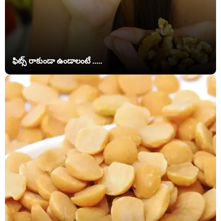
ఫిట్స్ రాకుండా ఉండాలంటే .....