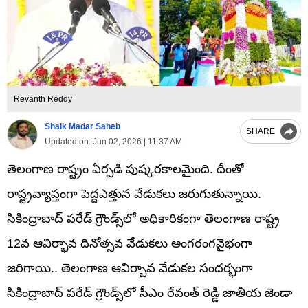
Revanth Reddy
Shaik Madar Saheb
SHARE
Updated on:
Jun 02, 2026 | 11:37 AM
తెలంగాణ రాష్ట్రం ఏర్పడి పుష్కరకాలమైంది. దీంతో
రాష్ట్రవ్యాప్తంగా పెద్దఎత్తున వేడుకలు జరుగుతున్నాయి.
సికింద్రాబాద్‌ పరేడ్‌ గ్రౌండ్స్‌లో అధికారికంగా తెలంగాణ రాష్ట్ర
12వ ఆవిర్భావ దినోత్సవ వేడుకలు అంగరంగవైభంగా
జరిగాయి.. తెలంగాణ ఆవిర్బావ వేడుకల సందర్భంగా
సికింద్రాబాద్ పరేడ్‌ గ్రౌండ్స్‌‌లో సీఎం రేవంత్ రెడ్డి జాతీయ జెండా