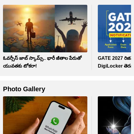
ఓవర్సీస్‌ జాబ్‌ స్కామ్స్‌.. భారీ జీతాల పేరుతో
GATE 2027 రిజిస్ట
యువతకు టోకరా!
DigiLocker తెరవాల
Photo Gallery