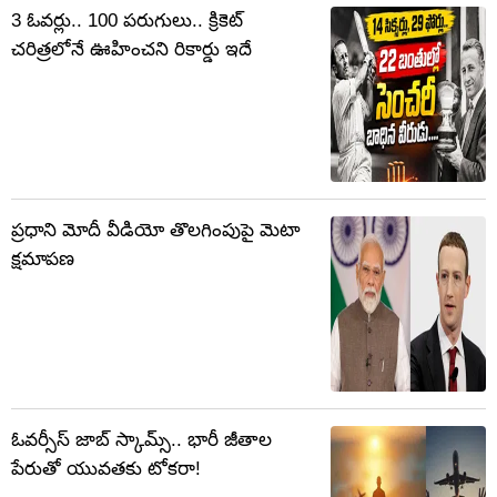
3 ఓవర్లు.. 100 పరుగులు.. క్రికెట్
చరిత్రలోనే ఊహించని రికార్డు ఇదే
ప్రధాని మోదీ వీడియో తొలగింపుపై మెటా
క్షమాపణ
ఓవర్సీస్‌ జాబ్‌ స్కామ్స్‌.. భారీ జీతాల
పేరుతో యువతకు టోకరా!