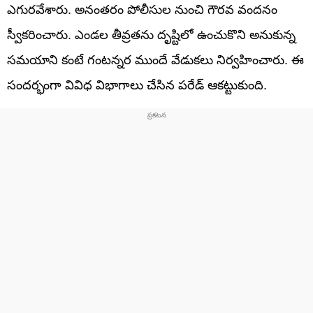
ఎగురవేశారు. అనంతరం పోలీసుల నుంచి గౌరవ వందనం
స్వీకరించారు. ఎండల తీవ్రతను దృష్టిలో ఉంచుకొని అనుకున్న
సమయాని కంటే గంటన్నర ముందే వేడుకలు నిర్వహించారు. ఈ
సందర్భంగా వివిధ విభాగాలు చేసిన పరేడ్ ఆకట్టుకుంది.