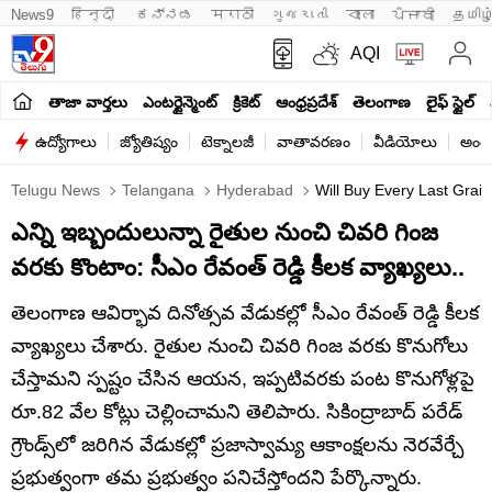
News9
हिन्दी 
ಕನ್ನಡ
मराठी
ગુજરાતી
বাংলা
ਪੰਜਾਬੀ
தமிழ
AQI
తాజా వార్తలు
ఎంటర్టైన్మెంట్
క్రికెట్
ఆంధ్రప్రదేశ్
తెలంగాణ
లైఫ్ స్టైల్
ఉద్యోగాలు
జ్యోతిష్యం
టెక్నాలజీ
వాతావరణం
వీడియోలు
అంతర
Telugu News
Telangana
Hyderabad
Will Buy Every Last Gra
ఎన్ని ఇబ్బందులున్నా రైతుల నుంచి చివరి గింజ
వరకు కొంటాం: సీఎం రేవంత్ రెడ్డి కీలక వ్యాఖ్యలు..
తెలంగాణ ఆవిర్భావ దినోత్సవ వేడుకల్లో సీఎం రేవంత్ రెడ్డి కీలక
వ్యాఖ్యలు చేశారు. రైతుల నుంచి చివరి గింజ వరకు కొనుగోలు
చేస్తామని స్పష్టం చేసిన ఆయన, ఇప్పటివరకు పంట కొనుగోళ్లపై
రూ.82 వేల కోట్లు చెల్లించామని తెలిపారు. సికింద్రాబాద్ పరేడ్
గ్రౌండ్స్‌లో జరిగిన వేడుకల్లో ప్రజాస్వామ్య ఆకాంక్షలను నెరవేర్చే
ప్రభుత్వంగా తమ ప్రభుత్వం పనిచేస్తోందని పేర్కొన్నారు.