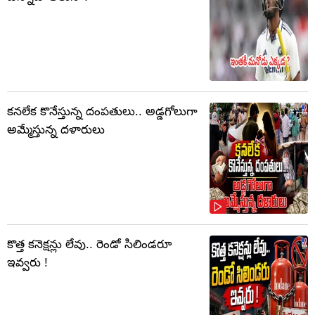
కనలేక కొనేస్తున్న దంపతులు.. అడ్డగోలుగా
అమ్మేస్తున్న దళారులు
కొత్త కనెక్షన్లు లేవు.. రెండో సిలిండరూ
ఇవ్వరు !