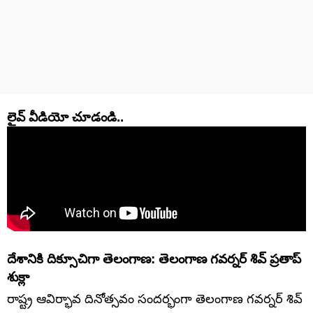
లైవ్ వీడియో చూడండి..
దేశానికి దిక్సూచిగా తెలంగాణ: తెలంగాణ గవర్నర్‌ శివ్‌ ప్రతాప్‌
శుక్లా
రాష్ట్ర ఆవిర్భావ దినోత్సవం సందర్భంగా తెలంగాణ గవర్నర్‌ శివ్‌