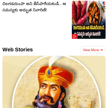
చిలగడదుంపా అని తీసిపారేయకండి.. ఆ
సమస్యకు అద్భుత నివారిణి!
Web Stories
View More