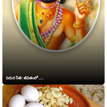
విదుర నీతి: జీవితంలో .....