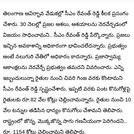
తెలంగాణ ఆవిర్భావ వేడుకల్లో సీఎం రేవంత్ రెడ్డి కీలక ప్రసంగం
చేశారు. 30 నెలల్లో ప్రజల ఆశలు, ఆశయాలను నెరవేర్చడంలో
విజయం సాధించామని.. సీఎం రేవంత్‌ రెడ్డి పేర్కొన్నారు. ప్రజలు
ఇచ్చిన అవకాశాన్ని అధికారంగా భావించలేదన్నారు. ప్రభుత్వం
అంటే నలుగురి చేతిలో అధికారం కాదన్నారు. ప్రజాస్వామ్య
ఆకాంక్షలను నెరవేర్చే ప్రభుత్వం తమదని వివరించారు. ఎన్ని
ఇబ్బందులున్నా రైతుల నుంచి చివరి గింజ వరకు కొంటామని
సీఎం రేవంత్‌ రెడ్డి స్పష్టంచేశారు. ఇప్పటి వరకు పంట కొనుగోళ్లపై
రైతులకు రూ.82 వేల కోట్లు చెల్లించామన్నారు. రైతుల నుంచి 10
వేల టన్నుల తడిసిన ధాన్యం కొనుగోలు చేశామని తెలిపారు.
రాష్ట్రంలో జొన్న, మొక్కజొన్న సాగు గణనీయంగా పెరిగిందని..
రూ. 1154 కోట్లు చెల్లించామని తెలిపారు.