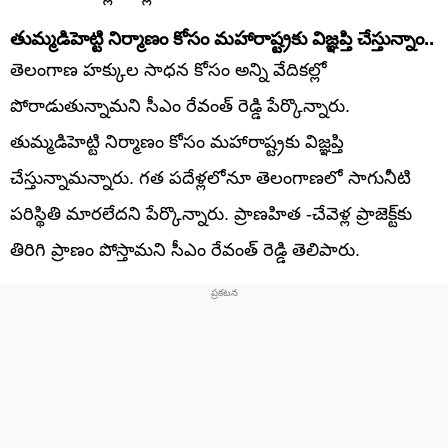
తుమ్మడిహెట్టి నిర్మాణం కోసం మహారాష్ట్రకు విజ్ఞప్తి చేస్తున్నాం..
తెలంగాణ హక్కుల సాధన కోసం అన్ని వేదికల్లో
పోరాడుతున్నామని సీఎం రేవంత్ రెడ్డి పేర్కొన్నారు.
తుమ్మడిహెట్టి నిర్మాణం కోసం మహారాష్ట్రకు విజ్ఞప్తి
చేస్తున్నామన్నారు. గత పదేళ్లలోనూ తెలంగాణలో సాగునీటి
పరిస్థితి మారలేదని పేర్కొన్నారు. ప్రాణహిత -చేవెళ్ల ప్రాజెక్ట్‌కు
తిరిగి ప్రాణం పోస్తామని సీఎం రేవంత్ రెడ్డి తెలిపారు.