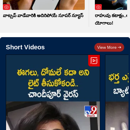
వాట్సప్‌ వాడేవారికి అదిరిపోయే సూపర్ న్యూస్
రాహువు కటాక్షం..ఆ 
యోగాలు!
Short Videos
View More