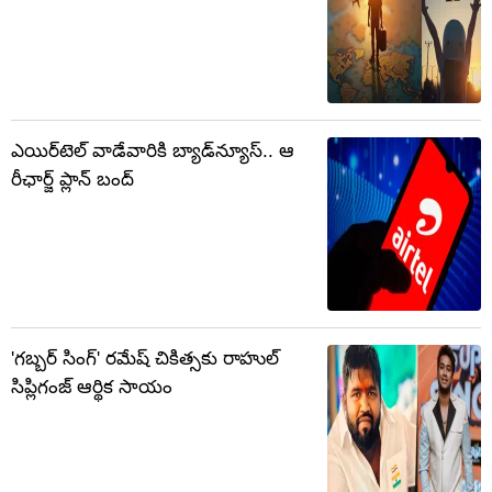
ఎయిర్‌టెల్ వాడేవారికి బ్యాడ్‌న్యూస్.. ఆ
రీఛార్జ్ ప్లాన్ బంద్
'గబ్బర్ సింగ్' రమేష్ చికిత్సకు రాహుల్
సిప్లిగంజ్ ఆర్థిక సాయం