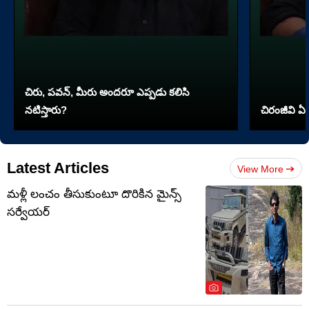
చిరు, పవన్, మీరు అందరూ ఎప్పడు కలిసి
నటిస్తారు?
చిరంజీవి ఏ 
Latest Articles
View More
మళ్లీ లంచం తీసుకుంటూ దొరికిన మైన్స్
సర్వేయర్