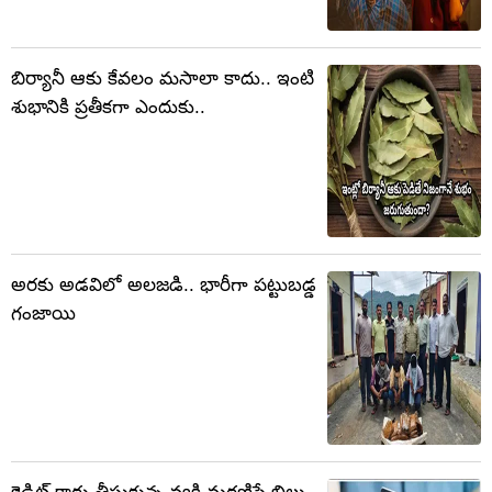
బిర్యానీ ఆకు కేవలం మసాలా కాదు.. ఇంటి
శుభానికి ప్రతీకగా ఎందుకు..
అరకు అడవిలో అలజడి.. భారీగా పట్టుబడ్డ
గంజాయి