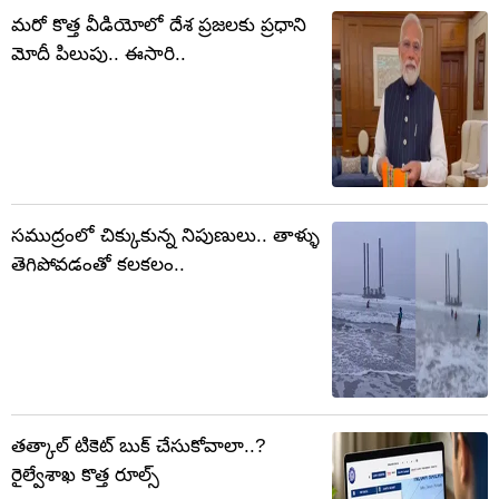
మరో కొత్త వీడియోలో దేశ ప్రజలకు ప్రధాని
మోదీ పిలుపు.. ఈసారి..
సముద్రంలో చిక్కుకున్న నిపుణులు.. తాళ్ళు
తెగిపోవడంతో కలకలం..
తత్కాల్ టికెట్ బుక్ చేసుకోవాలా..?
రైల్వేశాఖ కొత్త రూల్స్