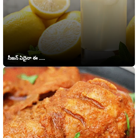
సీజన్ ఏదైనా ఈ .....