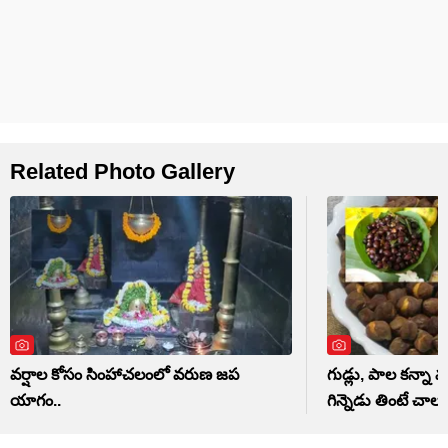
Related Photo Gallery
వర్షాల కోసం సింహాచలంలో వరుణ జప
గుడ్లు, పాల కన్నా మ
యాగం..
గిన్నెడు తింటే చాలు