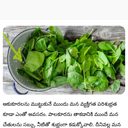
ఆకుకూరలను ముట్టుకునే ముందు మన వ్యక్తిగత పరిశుభ్రత
కూడా ఎంతో అవసరం. పాలకూరను తాకడానికి ముందే మన
చేతులను సబ్బు, నీటితో శుభ్రంగా కడుక్కోవాలి. దీనివల్ల మన