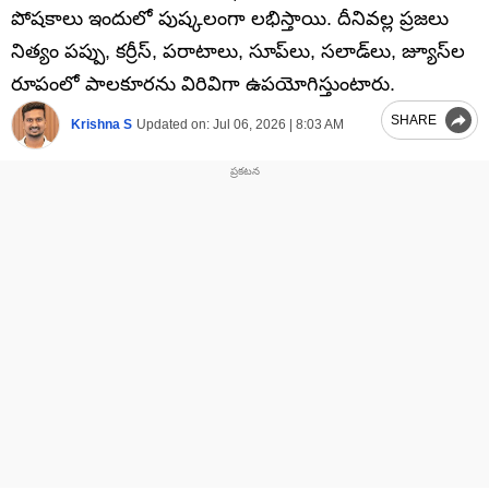
పోషకాలు ఇందులో పుష్కలంగా లభిస్తాయి. దీనివల్ల ప్రజలు
నిత్యం పప్పు, కర్రీస్, పరాటాలు, సూప్‌లు, సలాడ్‌లు, జ్యూస్‌ల
రూపంలో పాలకూరను విరివిగా ఉపయోగిస్తుంటారు.
SHARE
Krishna S
Updated on:
Jul 06, 2026 | 8:03 AM