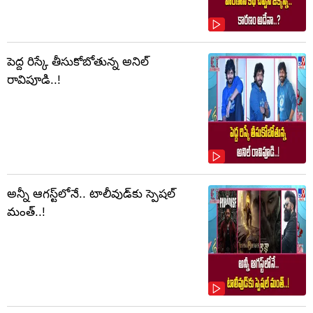
పెద్ద రిస్కే తీసుకోబోతున్న అనిల్
రావిపూడి..!
అన్నీ ఆగస్ట్‌లోనే.. టాలీవుడ్‌కు స్పెషల్
మంత్..!