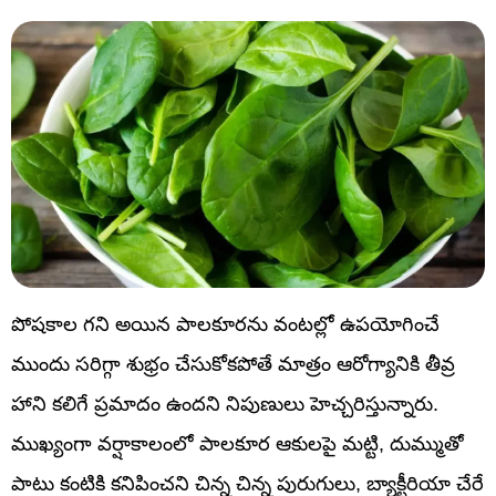
పోషకాల గని అయిన పాలకూరను వంటల్లో ఉపయోగించే
ముందు సరిగ్గా శుభ్రం చేసుకోకపోతే మాత్రం ఆరోగ్యానికి తీవ్ర
హాని కలిగే ప్రమాదం ఉందని నిపుణులు హెచ్చరిస్తున్నారు.
ముఖ్యంగా వర్షాకాలంలో పాలకూర ఆకులపై మట్టి, దుమ్ముతో
పాటు కంటికి కనిపించని చిన్న చిన్న పురుగులు, బ్యాక్టీరియా చేరే