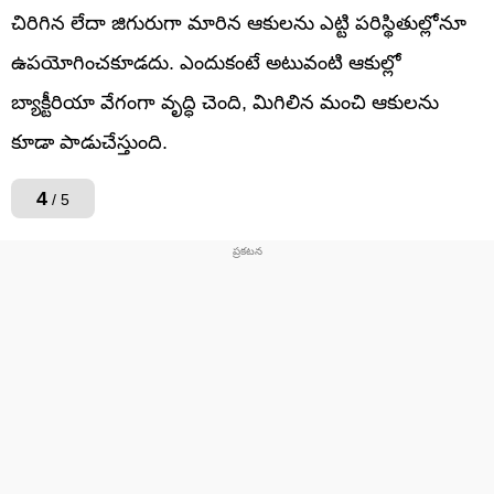
చిరిగిన లేదా జిగురుగా మారిన ఆకులను ఎట్టి పరిస్థితుల్లోనూ
ఉపయోగించకూడదు. ఎందుకంటే అటువంటి ఆకుల్లో
బ్యాక్టీరియా వేగంగా వృద్ధి చెంది, మిగిలిన మంచి ఆకులను
కూడా పాడుచేస్తుంది.
4
/ 5