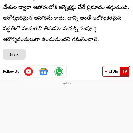
చేతుల ద్వారా ఆహారంలోకి ఇన్ఫెక్షన్లు చేరే ప్రమాదం తగ్గుతుంది.
ఆరోగ్యకరమైన ఆహారమే కాదు, దాన్ని అంతే ఆరోగ్యకరమైన
పద్ధతిలో వండుకుని తినడమే మనల్ని సంపూర్ణ
ఆరోగ్యవంతులుగా ఉంచుతుందని గమనించాలి.
5
/ 5
LIVE
TV
Follow Us