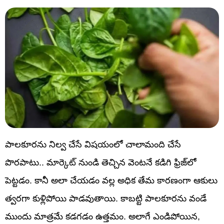
పాలకూరను నిల్వ చేసే విషయంలో చాలామంది చేసే
పొరపాటు.. మార్కెట్ నుండి తెచ్చిన వెంటనే కడిగి ఫ్రిజ్‌లో
పెట్టడం. కానీ అలా చేయడం వల్ల అధిక తేమ కారణంగా ఆకులు
త్వరగా కుళ్లిపోయి పాడవుతాయి. కాబట్టి పాలకూరను వండే
ముందు మాత్రమే కడగడం ఉత్తమం. అలాగే ఎండిపోయిన,