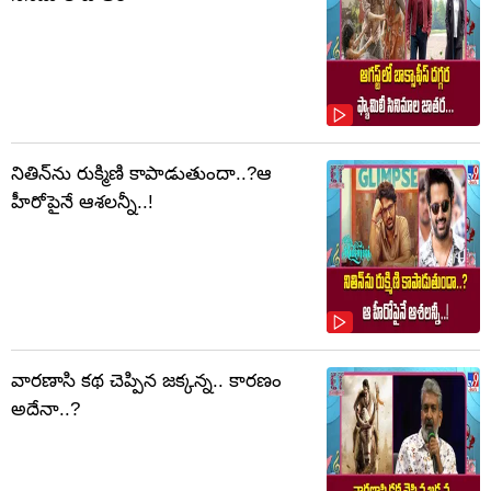
నితిన్‌ను రుక్మిణి కాపాడుతుందా..?ఆ
హీరోపైనే ఆశలన్నీ..!
వారణాసి కథ చెప్పిన జక్కన్న.. కారణం
అదేనా..?