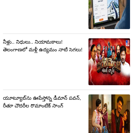
నీళ్లు.. నిధులు.. నియామకాలు!
తెలంగాణలో మళ్లీ ఉద్యమం నాటి సెగలు!
యూట్యూబ్‌ను ఊపేస్తోన్న డీమాన్ పవన్,
రీతూ చౌదరీల రొమాంటిక్ సాంగ్