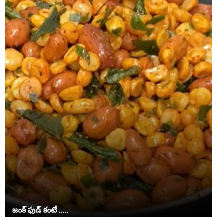
జంక్ ఫుడ్‌ కంటే .....