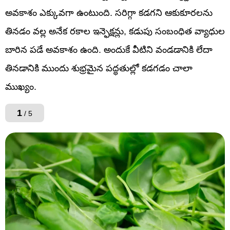
అవకాశం ఎక్కువగా ఉంటుంది. సరిగ్గా కడగని ఆకుకూరలను
తినడం వల్ల అనేక రకాల ఇన్ఫెక్షన్లు, కడుపు సంబంధిత వ్యాధుల
బారిన పడే అవకాశం ఉంది. అందుకే వీటిని వండడానికి లేదా
తినడానికి ముందు శుభ్రమైన పద్ధతుల్లో కడగడం చాలా
ముఖ్యం.
1
/ 5