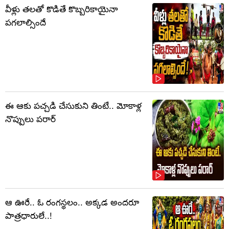
వీళ్లు తలతో కొడితే కొబ్బరికాయైనా
పగలాల్సిందే
ఈ ఆకు పచ్చడి చేసుకుని తింటే.. మోకాళ్ల
నొప్పులు పరార్‌
ఆ ఊరే.. ఓ రంగస్థలం.. అక్కడ అందరూ
పాత్రధారులే..!