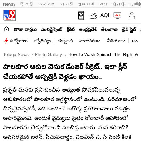
News9
हिन्दी 
ಕನ್ನಡ
मराठी
ગુજરાતી
বাংলা
ਪੰਜਾਬੀ
தமிழ
AQI
తాజా వార్తలు
ఎంటర్టైన్మెంట్
క్రికెట్
ఆంధ్రప్రదేశ్
తెలంగాణ
లైఫ్ స్టైల్
ఉద్యోగాలు
జ్యోతిష్యం
టెక్నాలజీ
వాతావరణం
వీడియోలు
అంతర
Telugu News
Photo Gallery
How To Wash Spinach The Right Way
పాలకూర ఆకుల వెనుక డేంజర్ సీక్రెట్.. ఇలా క్లీన్
చేయకపోతే ఆస్పత్రికి వెళ్లడం ఖాయం..
ప్రకృతి మనకు ప్రసాదించిన అత్యంత పోషకవిలువలున్న
ఆకుకూరలలో పాలకూర అగ్రస్థానంలో ఉంటుంది. పరిమాణంలో
చిన్నదైనప్పటికీ, ఇది అందించే ఆరోగ్య ప్రయోజనాలు మాత్రం
అపారమైనవి. అందుకే వైద్యులు సైతం రోజువారీ ఆహారంలో
పాలకూరను చేర్చుకోవాలని సూచిస్తుంటారు. మన శరీరానికి
అవసరమైన ఐరన్, పీచుపదార్థం, విటమిన్ ఎ, సి వంటి కీలక