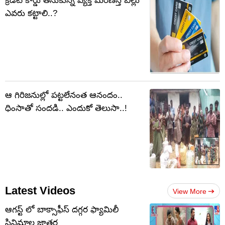
క్రెడిట్ కార్డు తీసుకున్న వ్యక్తి మరణిస్తే బిల్లు
ఎవరు కట్టాలి..?
ఆ గిరిజనుల్లో పట్టలేనంత ఆనందం..
ధింసాతో సందడి.. ఎందుకో తెలుసా..!
Latest Videos
View More
ఆగస్ట్ లో బాక్సాఫీస్ దగ్గర ఫ్యామిలీ
సినిమాల జాతర