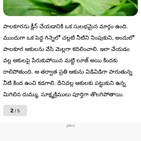
పాలకూరను క్లీన్ చేయడానికి ఒక సులభమైన మార్గం ఉంది.
ముందుగా ఒక పెద్ద గిన్నెలో చల్లటి నీటిని నింపుకుని, అందులో
పాలకూర ఆకులను వేసి మెల్లగా కదిలించాలి. ఇలా చేయడం
వల్ల ఆకులపై పేరుకుపోయిన మట్టి లూజ్ అయి కిందకు
రాలిపోతుంది. ఆ తర్వాత ప్రతి ఆకును విడివిడిగా పారుతున్న
నీటి కింద ఉంచి కడగాలి. దీనివల్ల ఆకులకు పట్టుకుని ఉన్న
మిగిలిన దుమ్ము, సూక్ష్మక్రిములు పూర్తిగా తొలగిపోతాయి.
2
/ 5