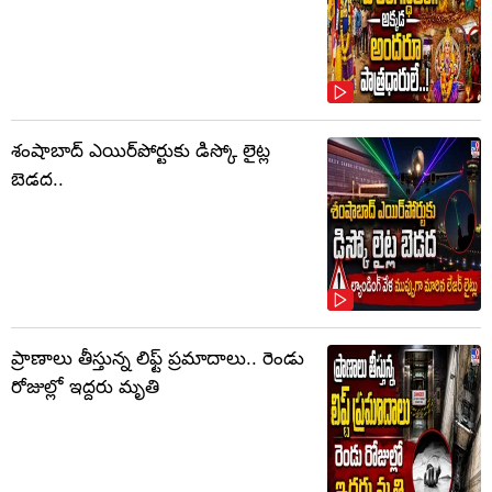
శంషాబాద్ ఎయిర్‌పోర్టుకు డిస్కో లైట్ల
బెడద..
ప్రాణాలు తీస్తున్న లిఫ్ట్‌ ప్రమాదాలు.. రెండు
రోజుల్లో ఇద్దరు మృతి