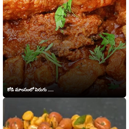
కోడి మాంసంలో పెరుగు .....