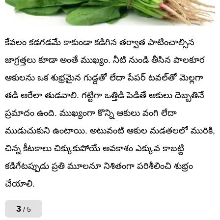
కేవలం కడగడమే కాకుండా కడిగిన తర్వాత పాటించాల్సిన
జాగ్రత్తలు కూడా అంతే ముఖ్యం. నీటి నుండి తీసిన పాలకూర
ఆకులను ఒక శుభ్రమైన గుడ్డతో లేదా పేపర్ టవల్‌తో మెల్లగా
తడి ఆరేలా తుడవాలి. గట్టిగా ఒత్తిడి పెడితే ఆకులు దెబ్బతినే
ప్రమాదం ఉంది. ముఖ్యంగా కొన్ని ఆకులు వంగి లేదా
ముడుచుకుని ఉంటాయి. అటువంటి ఆకుల మడతలలో మురికి,
చిన్న కీటకాలు చిక్కుకుపోయే అవకాశం ఎక్కువ కాబట్టి
కడిగేటప్పుడు ప్రతి మూలనూ నిశితంగా పరిశీలించి శుభ్రం
చేయాలి.
3
/ 5