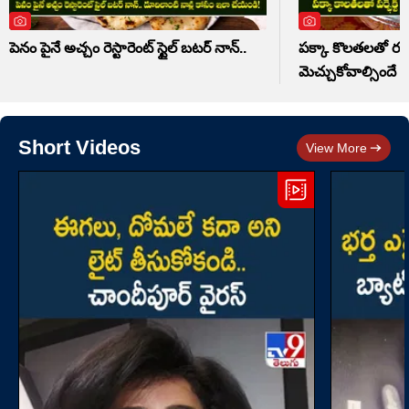
పెనం పైనే అచ్చం రెస్టారెంట్ స్టైల్ బటర్ నాన్..
పక్కా కొలతలతో రవ్వ 
మెచ్చుకోవాల్సిందే
Short Videos
View More