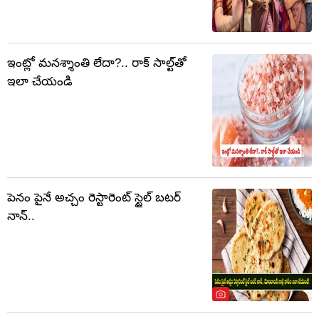
ఇంట్లో మనశ్శాంతి లేదా?.. రాక్ సాల్ట్‌తో
ఇలా చేయండి
పెనం పైనే అచ్చం రెస్టారెంట్ స్టైల్ బటర్
నాన్..