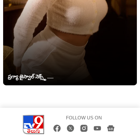
ప్రగ్యా జైస్వాల్ నెక్స్ట్ .....
FOLLOW US ON