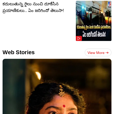
కదులుతున్న రైలు నుంచి దూకేసిన
ప్రయాణికులు.. ఏం జరిగిందో తెలుసా!
Web Stories
View More