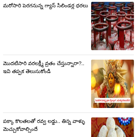
మరోసారి పెరగనున్న గ్యాస్ సిలిండర్ల ధరలు
మొదటిసారి వరలక్ష్మీ వ్రతం చేస్తున్నారా?..
ఇవి తప్పక తెలుసుకోండి
పక్కా కొలతలతో రవ్వ లడ్డు.. తిన్న వాళ్ళు
మెచ్చుకోవాల్సిందే