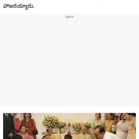
హాజరయ్యారు.