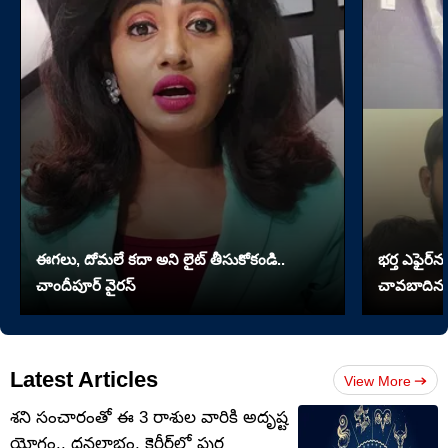
ఈగలు, దోమలే కదా అని లైట్ తీసుకోకండి..
భర్త ఎఫైర్‌న
చాందీపూర్ వైరస్
చావబాదిన భ
Latest Articles
View More
శని సంచారంతో ఈ 3 రాశుల వారికి అదృష్ట
యోగం.. ధనలాభం, కెరీర్‌లో పుర