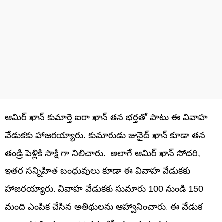
ఆమిర్ ఖాన్ కుమార్తె ఐరా ఖాన్ తన భర్తతో పాటు ఈ వివాహ
వేడుకకు హాజరయ్యారు. కుమారుడు జునైద్ ఖాన్ కూడా తన
తండ్రి పెళ్లికి సాక్షి గా నిలిచారు. అలాగే ఆమిర్ ఖాన్ సోదరి,
ఇతర సన్నిహిత బంధువులు కూడా ఈ వివాహ వేడుకకు
హాజరయ్యారు. వివాహ వేడుకకు సుమారు 100 నుండి 150
మంది ఎంపిక చేసిన అతిథులను ఆహ్వానించారు. ఈ వేడుక