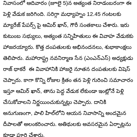
నివాసంలో ఆదివారం (జూలై 5)న అత్యంత నిరాడంబరంగా ఈ
పెళ్లి వేడుక జరిగింది. సరిగ్గా మధ్యాహ్నం 12.45 గంటలకు
మ్యారేజ్ పేపర్స్ పై ఆమిర్ ఖాన్, గౌరీ సంతకాలు చేశారు. ఇరు
కుటుంబ సభ్యులు, అత్యంత సన్నిహితులు ఈ వివాహ వేడుకకు
హాజరయ్యారు. కొత్త దంపతులకు అభినందనలు, శుభాకాంక్షలు
తెలిపారు. మహారాష్ట్ర నవనిర్మాణ సేన (ఎంఎన్ఎస్) అధ్యక్షుడు
రాజ్ థాకరే ఈ వివాహానికి హాజరై నూతన దంపతులకు విషెస్
చెప్పారు. కాగా కొన్ని రోజుల క్రితం తన పెళ్లి గురించి సమాచారం
ఇస్తూ ఆమిర్ ఖాన్, తాను పెద్ద వేడుక లేకుండా ఇంట్లోనే పెళ్లి
చేసుకోవాలని నిర్ణయించుకున్నట్లు చెప్పారు. దానికి
అనుగుణంగా, పాలి హిల్‌లోని ఆయన నివాసాన్ని అందమైన
దీపాలతో అలంకరించారు. అతిథులకు అవసరమైన ఏర్పాట్లను
కూడా పూర్తి చేశారు.