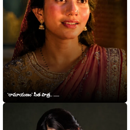
‘రామాయణం’ సీత పాత్ర.. .....