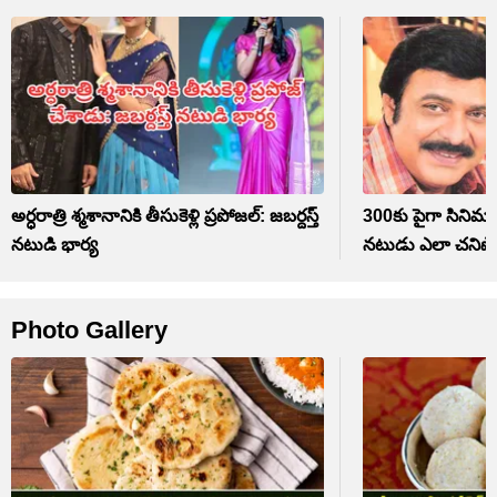
అర్ధరాత్రి శ్మశానానికి తీసుకెళ్లి ప్రపోజల్: జబర్దస్త్
300కు పైగా సినిమా
నటుడి భార్య
నటుడు ఎలా చనిప
Photo Gallery