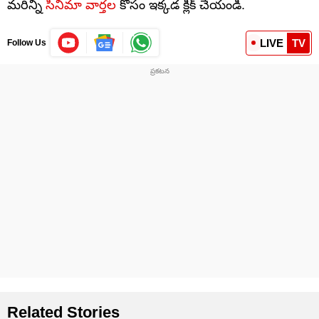
మరిన్ని
సినిమా వార్తల
కోసం ఇక్కడ క్లిక్ చేయండి.
LIVE
TV
Follow Us
Related Stories