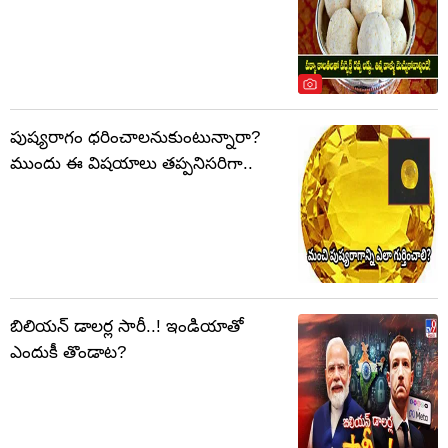
పుష్యరాగం ధరించాలనుకుంటున్నారా?
ముందు ఈ విషయాలు తప్పనిసరిగా..
బిలియన్ డాలర్ల సారీ..! ఇండియాతో
ఎందుకీ తొండాట?