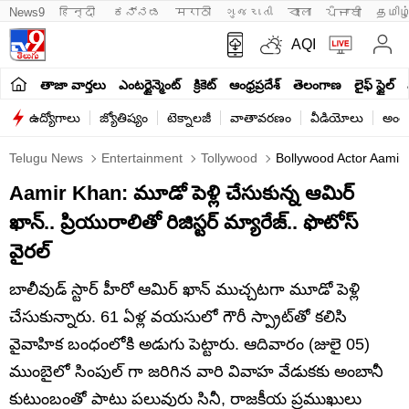
News9
हिन्दी 
ಕನ್ನಡ
मराठी
ગુજરાતી
বাংলা
ਪੰਜਾਬੀ
தமிழ
AQI
తాజా వార్తలు
ఎంటర్టైన్మెంట్
క్రికెట్
ఆంధ్రప్రదేశ్
తెలంగాణ
లైఫ్ స్టైల్
ఉద్యోగాలు
జ్యోతిష్యం
టెక్నాలజీ
వాతావరణం
వీడియోలు
అంతర
Telugu News
Entertainment
Tollywood
Bollywood Actor Aamir 
Aamir Khan: మూడో పెళ్లి చేసుకున్న ఆమిర్
ఖాన్.. ప్రియురాలితో రిజిస్టర్ మ్యారేజ్.. ఫొటోస్
వైరల్
బాలీవుడ్ స్టార్ హీరో ఆమిర్ ఖాన్ ముచ్చటగా మూడో పెళ్లి
చేసుకున్నారు. 61 ఏళ్ల వయసులో గౌరీ స్ప్రాట్‌తో కలిసి
వైవాహిక బంధంలోకి అడుగు పెట్టారు. ఆదివారం (జులై 05)
ముంబైలో సింపుల్ గా జరిగిన వారి వివాహ వేడుకకు అంబానీ
కుటుంబంతో పాటు పలువురు సినీ, రాజకీయ ప్రముఖులు