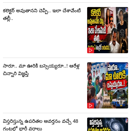
కలెక్టర్‌ అవుతానని చెప్పి.. ఇలా చేశావేంటి
తల్లీ..
సారూ.. మా ఊరికి బస్సెయ్యరూ..! ఆరేళ్ల
చిన్నారి విజ్ఞప్తి
విస్తరిస్తున్న ఉపరితల ఆవర్తనం వచ్చే 48
గంటల్లో భారీ వర్షాలు