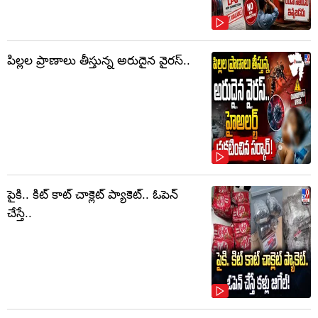
పిల్లల ప్రాణాలు తీస్తున్న అరుదైన వైరస్..
పైకి.. కిట్‌ కాట్‌ చాక్లెట్ ప్యాకెట్‌.. ఓపెన్‌
చేస్తే..