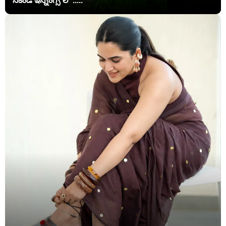
సెకండ్ ఇన్నింగ్స్ లో .....