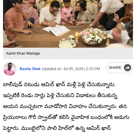
Aamir Khan Mariage
SHARE
Basha Shek
Updated on:
Jul 05, 2026 | 2:25 PM
బాలీవుడ్ నటుడు ఆమిర్ ఖాన్ మళ్లీ పెళ్లి చేసుకున్నారు.
ఇప్పటికే రెండు సార్లు పెళ్లి చేసుకుని విడాకులు తీసుకున్న
ఆయన ముచ్చటగా మూడోసారి వివాహం చేసుకున్నారు. తన
ప్రియురాలు గౌరీ స్ప్రాట్‌తో కలిసి వైవాహిక బంధంలోకి అడుగు
పెట్టారు. ముంబైలోని పాలి హిల్‌లో ఉన్న ఆమిర్ ఖాన్