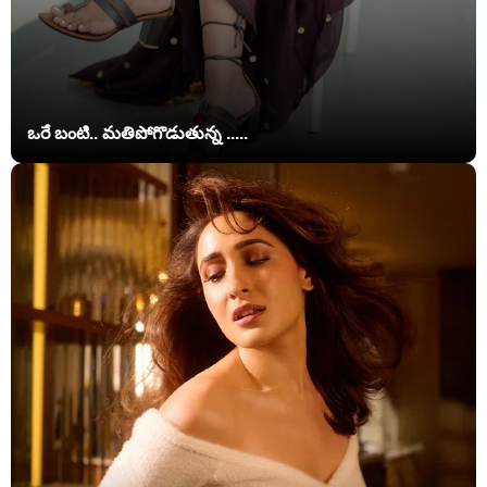
ఒరే బంటి.. మతిపోగొడుతున్న .....