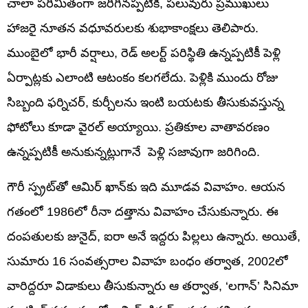
చాలా పరిమితంగా జరిగినప్పటికీ, పలువురు ప్రముఖులు
హాజరై నూతన వధూవరులకు శుభాకాంక్షలు తెలిపారు.
ముంబైలో భారీ వర్షాలు, రెడ్ అలర్ట్ పరిస్థితి ఉన్నప్పటికీ పెళ్లి
ఏర్పాట్లకు ఎలాంటి ఆటంకం కలగలేదు. పెళ్లికి ముందు రోజు
సిబ్బంది ఫర్నిచర్, కుర్చీలను ఇంటి బయటకు తీసుకువస్తున్న
ఫోటోలు కూడా వైరల్ అయ్యాయి. ప్రతికూల వాతావరణం
ఉన్నప్పటికీ అనుకున్నట్లుగానే పెళ్లి సజావుగా జరిగింది.
గౌరీ స్ప్రట్‌తో ఆమిర్ ఖాన్‌కు ఇది మూడవ వివాహం. ఆయన
గతంలో 1986లో రీనా దత్తాను వివాహం చేసుకున్నారు. ఈ
దంపతులకు జునైద్, ఐరా అనే ఇద్దరు పిల్లలు ఉన్నారు. అయితే,
సుమారు 16 సంవత్సరాల వివాహ బంధం తర్వాత, 2002లో
వారిద్దరూ విడాకులు తీసుకున్నారు
ఆ తర్వాత, ‘లగాన్’ సినిమా