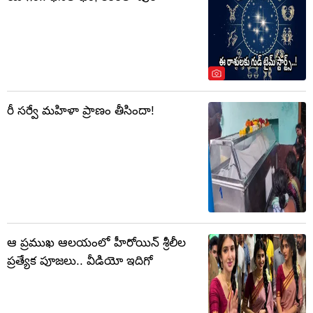
రీ సర్వే మహిళా ప్రాణం తీసిందా!
ఆ ప్రముఖ ఆలయంలో హీరోయిన్ శ్రీలీల
ప్రత్యేక పూజలు.. వీడియో ఇదిగో