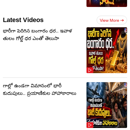
Latest Videos
View More
భారీగా పెరిగిన బంగారం ధర.. ఇవాళ
తులం గోల్డ్‌ ధర ఎంతో తెలుసా
గాల్లో ఉండగా విమానంలో భారీ
కుదుపులు.. ప్రయాణికుల హాహాకారాలు