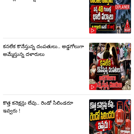
కనలేక కొనేస్తున్న దంపతులు.. అడ్డగోలుగా
అమ్మేస్తున్న దళారులు
కొత్త కనెక్షన్లు లేవు.. రెండో సిలిండరూ
ఇవ్వరు !