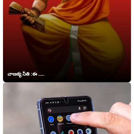
చాణక్య నీతి :ఈ .....