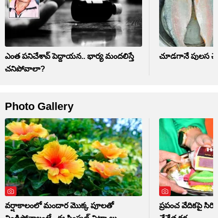
ఎంత పనిచేశావ్ పెద్దాయన.. భార్య మందలిస్తే
చూడగానే పులస చేపన
చనిపోవాలా?
Photo Gallery
వర్షాకాలంలో మందార మొక్క పూలతో
ప్రపంచ వేదికపై సిరిస