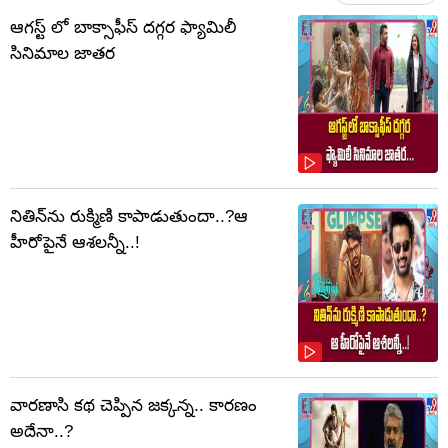
ఆగస్ట్ లో బాక్సాఫీస్ దగ్గర ఫ్యామిలీ
సినిమాల జాతర
నితిన్‌ను రుక్మిణి కాపాడుతుందా..?ఆ
హీరోపైనే ఆశలన్నీ..!
వారణాసి కథ చెప్పిన జక్కన్న.. కారణం
అదేనా..?