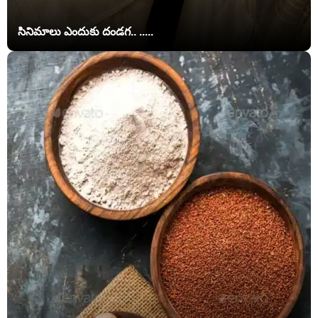
సినిమాలు ఎందుకు దండగ.. .....