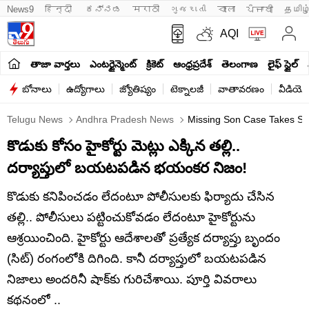
News9
हिन्दी 
ಕನ್ನಡ
मराठी
ગુજરાતી
বাংলা
ਪੰਜਾਬੀ
தமிழ
AQI
తాజా వార్తలు
ఎంటర్టైన్మెంట్
క్రికెట్
ఆంధ్రప్రదేశ్
తెలంగాణ
లైఫ్ స్టైల్
బోనాలు
ఉద్యోగాలు
జ్యోతిష్యం
టెక్నాలజీ
వాతావరణం
వీడియో
Telugu News
Andhra Pradesh News
Missing Son Case Takes Sh
కొడుకు కోసం హైకోర్టు మెట్లు ఎక్కిన తల్లి..
దర్యాప్తులో బయటపడిన భయంకర నిజం!
కొడుకు కనిపించడం లేదంటూ పోలీసులకు ఫిర్యాదు చేసిన
తల్లి.. పోలీసులు పట్టించుకోవడం లేదంటూ హైకోర్టును
ఆశ్రయించింది. హైకోర్టు ఆదేశాలతో ప్రత్యేక దర్యాప్తు బృందం
(సిట్) రంగంలోకి దిగింది. కానీ దర్యాప్తులో బయటపడిన
నిజాలు అందరినీ షాక్‌కు గురిచేశాయి. పూర్తి వివరాలు
కథనంలో ..