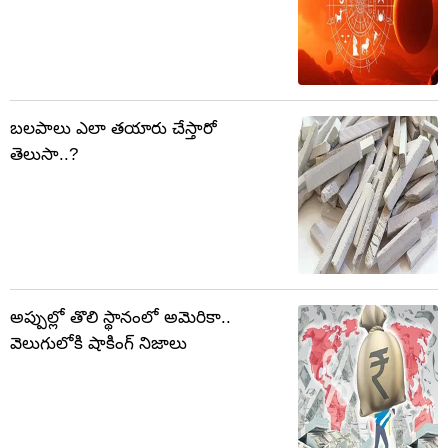
బలపాలు ఎలా తయారు చేస్తారో
తెలుసా..?
అప్పుల్లో తొలి స్థానంలో అమెరికా..
వెలుగులోకి షాకింగ్ నిజాలు