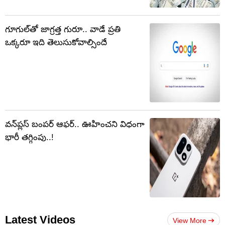
గూగుల్‌తో జాగ్రత్త గురూ.. వాడే ప్రతి
ఒక్కరూ ఇది తెలుసుకోవాల్సిందే
వన్‌ప్లస్ బంపర్‌ ఆఫర్‌.. ఊహించని విధంగా
భారీ తగ్గింపు..!
Latest Videos
View More