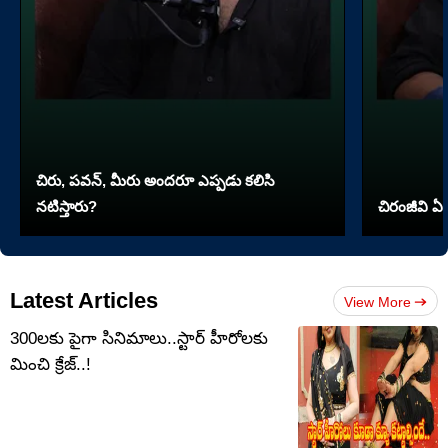
చిరు, పవన్, మీరు అందరూ ఎప్పడు కలిసి
నటిస్తారు?
చిరంజీవి ఏ 
Latest Articles
View More
300లకు పైగా సినిమాలు..స్టార్ హీరోలకు
మించి క్రేజ్..!