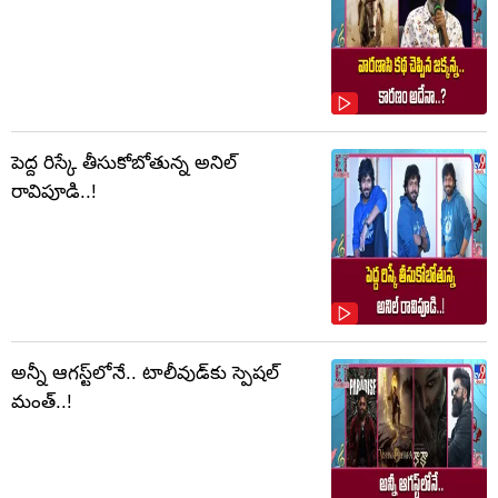
పెద్ద రిస్కే తీసుకోబోతున్న అనిల్
రావిపూడి..!
అన్నీ ఆగస్ట్‌లోనే.. టాలీవుడ్‌కు స్పెషల్
మంత్..!