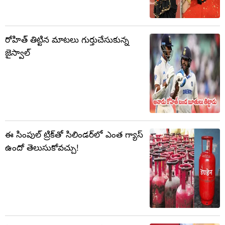
రోహిత్ తిట్టిన మాటలు గుర్తుచేసుకున్న
జైస్వాల్
ఈ సింపుల్‌ ట్రిక్‌తో సిలిండర్‌లో ఎంత గ్యాస్‌
ఉందో తెలుసుకోవచ్చు!