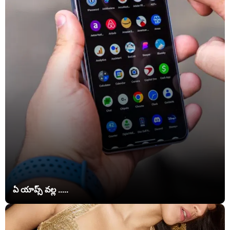
ఏ యాప్స్‌ వల్ల .....