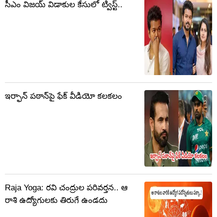
సీఎం విజయ్ విడాకుల కేసులో ట్విస్ట్..
ఇర్ఫాన్ పఠాన్‌పై ఫేక్ వీడియో కలకలం
Raja Yoga: రవి చంద్రుల పరివర్తన.. ఆ
రాశి ఉద్యోగులకు తిరుగే ఉండదు