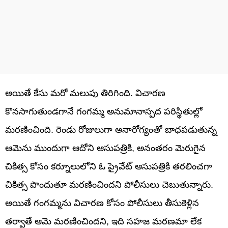
అయితే కేసు మరో మలుపు తిరిగింది. విచారణ
కొనసాగుతుండగానే గంగమ్మ అనుమానాస్పద పరిస్థితుల్లో
మరణించింది. రెండు రోజులుగా అనారోగ్యంతో బాధపడుతున్న
ఆమెను ముందుగా ఆదోని ఆసుపత్రికి, అనంతరం మెరుగైన
చికిత్స కోసం కర్నూలులోని ఓ ప్రైవేట్ ఆసుపత్రికి తరలించగా
చికిత్స పొందుతూ మరణించిందని పోలీసులు చెబుతున్నారు.
అయితే గంగమ్మను విచారణ కోసం పోలీసులు తీసుకెళ్లిన
తర్వాతే ఆమె మరణించిందని, ఇది సహజ మరణమా లేక