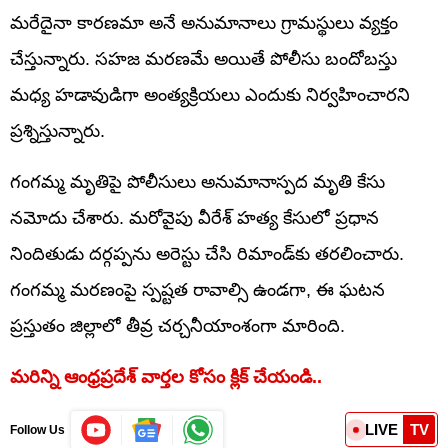
మరేదైనా కారణమా అనే అనుమానాలు గ్రామస్థులు వ్యక్తం
చేస్తున్నారు. సహజ మరణమే అయితే పోలీసు బందోబస్తు
మధ్య హడావుడిగా అంత్యక్రియలు ఎందుకు నిర్వహించారని
ప్రశ్నిస్తున్నారు.
గంగమ్మ మృతిపై పోలీసులు అనుమానాస్పద మృతి కేసు
నమోదు చేశారు. మరోవైపు వీరేశ్ హత్య కేసులో ప్రధాన
నిందితుడు దర్గప్పను అరెస్టు చేసి రిమాండ్‌కు తరలించారు.
గంగమ్మ మరణంపై స్పష్టత రావాల్సి ఉండగా, ఈ ఘటన
ప్రస్తుతం జిల్లాలో తీవ్ర చర్చనీయాంశంగా మారింది.
మరిన్ని ఆంధ్రప్రదేశ్ వార్తల కోసం క్లిక్ చేయండి..
LIVE
TV
Follow Us