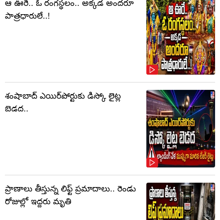
ఆ ఊరే.. ఓ రంగస్థలం.. అక్కడ అందరూ
పాత్రధారులే..!
శంషాబాద్ ఎయిర్‌పోర్టుకు డిస్కో లైట్ల
బెడద..
ప్రాణాలు తీస్తున్న లిఫ్ట్‌ ప్రమాదాలు.. రెండు
రోజుల్లో ఇద్దరు మృతి