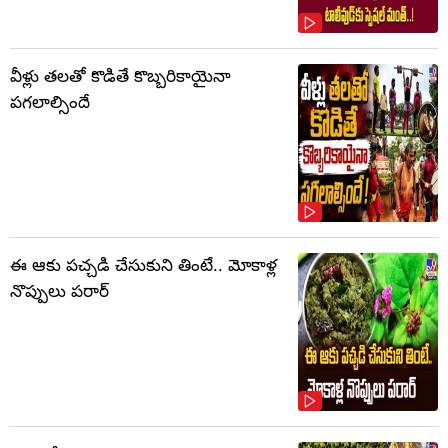
వీళ్లు తలతో కొడితే కొబ్బరికాయైనా
పగలాల్సిందే
ఈ ఆకు పచ్చడి చేసుకుని తింటే.. మోకాళ్ల
నొప్పులు పరార్‌