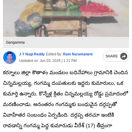
Gangamma
J Y Nagi Reddy
Edited By:
Ram Naramaneni
SHARE
Updated on:
Jun 03, 2026 | 1:21 PM
కర్నూలు జిల్లా కౌతాళం మండలం బదినేహాలు గ్రామానికి చెందిన
చిన్నమల్లయ్య, గంగమ్మ దంపతులకు ఇద్దరు కుమారులు, ఒక
కుమార్తె ఉన్నారు. కొన్నేళ్ల క్రితం చిన్నమల్లయ్య రోడ్డు ప్రమాదంలో
మరణించాడు. అనంతరం గంగమ్మకు బంధువైన దర్గప్పతో
వివాహేతర సంబంధం ఏర్పడింది. దర్గప్ప తరచూ ఇంటికి
రావడాన్ని గంగమ్మ పెద్ద కుమారుడు వీరేశ్ (17) తీవ్రంగా