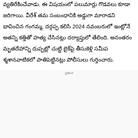
వ్యతిరేకించేవాడు. ఈ విషయంలో పలుమార్లు గొడవలు కూడా
జరిగాయి. వీరేశ్ తమ సంబంధానికి అడ్డుగా మారాడని
భావించిన గంగమ్మ, దర్గప్ప కలిసి 2024 నవంబరులో ఇంట్లోనే
అతన్ని కత్తితో హత్య చేసినట్లు దర్యాప్తులో తేలింది. అనంతరం
మృతదేహాన్ని దుప్పట్లో చుట్టి బైక్‌పై తీసుకెళ్లి సమీప
శ్మశానవాటికలో పాతిపెట్టినట్లు పోలీసులు గుర్తించారు.