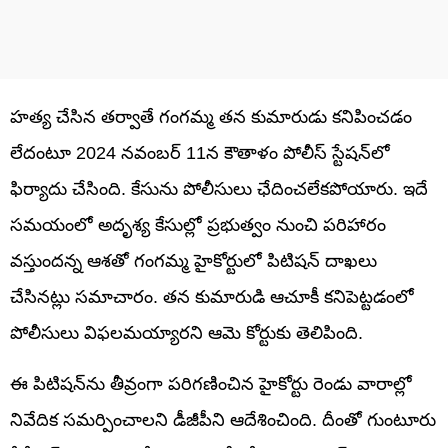
హత్య చేసిన తర్వాతే గంగమ్మ తన కుమారుడు కనిపించడం
లేదంటూ 2024 నవంబర్ 11న కౌతాళం పోలీస్ స్టేషన్‌లో
ఫిర్యాదు చేసింది. కేసును పోలీసులు ఛేదించలేకపోయారు. ఇదే
సమయంలో అదృశ్య కేసుల్లో ప్రభుత్వం నుంచి పరిహారం
వస్తుందన్న ఆశతో గంగమ్మ హైకోర్టులో పిటిషన్ దాఖలు
చేసినట్లు సమాచారం. తన కుమారుడి ఆచూకీ కనిపెట్టడంలో
పోలీసులు విఫలమయ్యారని ఆమె కోర్టుకు తెలిపింది.
ఈ పిటిషన్‌ను తీవ్రంగా పరిగణించిన హైకోర్టు రెండు వారాల్లో
నివేదిక సమర్పించాలని డీజీపీని ఆదేశించింది. దీంతో గుంటూరు