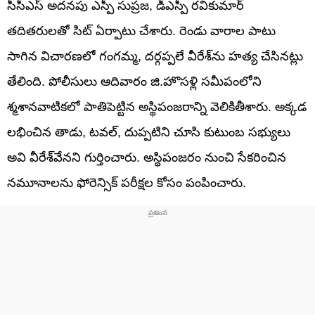
సీసీఎస్ అదనపు ఎస్పీ సుప్రజ, డీఎస్పీ రవికుమార్
తదితరులతో సిట్ ఏర్పాటు చేశారు. రెండు వారాల పాటు
సాగిన విచారణలో గంగమ్మ, దర్గప్పలే వీరేశ్‌ను హత్య చేసినట్లు
తేలింది. పోలీసులు ఆదివారం జి.హొసళ్లి సమీపంలోని
శ్మశానవాటికలో పాతిపెట్టిన అస్థిపంజరాన్ని వెలికితీశారు. అక్కడ
లభించిన తాడు, టవల్, దుప్పటిని చూసి కుటుంబ సభ్యులు
అవి వీరేశ్‌వేనని గుర్తించారు. అస్థిపంజరం నుంచి సేకరించిన
నమూనాలను ఫోరెన్సిక్ పరీక్షల కోసం పంపించారు.