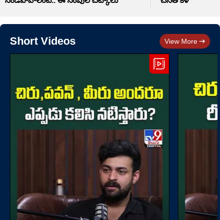
నిండిపోవాలంటే.. ఈ సింపుల్ చిట్కాలు
చేనేత కళ
Short Videos
View More