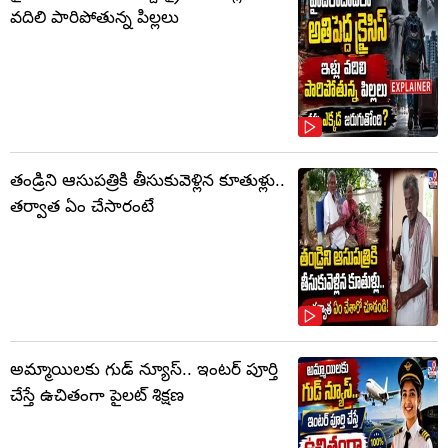
వదిలి పారిపోతున్న పిల్లలు
తండ్రిని ఆసుపత్రికి తీసుకువెళ్లిన కూతుళ్లు..
తర్వాత ఏం చేసారంటే
అమ్మాయిలకు గుడ్ న్యూస్.. ఇంటర్ పూర్తి
చేస్తే ఉచితంగా పైలట్ శిక్షణ