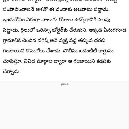
సంపాదించాలనే ఆశతో ఈ దందాకు అలవాటు పడ్డాడు.
ఇందుకోసం ఏకంగా నాలుగు రోజులు ఉద్యోగానికి సెలవు
పెట్టాడు. రైలులో ఒరిస్సా బోర్డర్‌కు చేరుకుని, అక్కడ ఏనుగగూడ
గ్రామానికి చెందిన నగేష్ అనే వ్యక్తి వద్ద తక్కువ ధరకు
గంజాయిని కొనుగోలు చేశాడు. పోలీసు ఐడెంటిటీ కార్డును
చూపిస్తూ, వివిధ మార్గాల ద్వారా ఆ గంజాయిని కడపకు
చేర్చాడు.