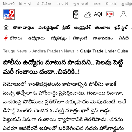
News9
हिन्दी 
ಕನ್ನಡ
मराठी
ગુજરાતી
বাংলা
ਪੰਜਾਬੀ
தமிழ
AQI
తాజా వార్తలు
ఎంటర్టైన్మెంట్
క్రికెట్
ఆంధ్రప్రదేశ్
తెలంగాణ
లైఫ్ స్టైల్
బోనాలు
ఉద్యోగాలు
జ్యోతిష్యం
టెక్నాలజీ
వాతావరణం
వీడియో
Telugu News
Andhra Pradesh News
Ganja Trade Under Guise Of
పోలీసు ఉద్యోగం మాటున పాడుపని.. సెలవు పెట్టి
మరీ గంజాయి దందా..చివరికి..!
సమాజంలో శాంతిభద్రతలను కాపాడాల్సిన పోలీసు శాఖకే
మచ్చ తెచ్చేలా ఓ హోంగార్డు ప్రవర్తించాడు. గంజాయి రవాణా,
వాడకంపై పోలీసులు ప్రతిరోజూ ఉక్కుపాదం మోపుతుంటే, అదే
డిపార్ట్‌మెంట్‌కు చెందిన ఓ వ్యక్తి మాత్రం ఖాకీ డ్రెస్ అడ్డం
పెట్టుకుని ఏకంగా గంజాయి వ్యాపారానికే తెరలేపాడు. తనను
ఎవరూ ఆపలేరనే అహంతో బరితెగించిన సదరు హోంగార్డును