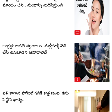
మాయం చేసి.. ముఖాన్ని మెరిపిస్తుంది
జాగ్రత్త: అసలే వర్షాకాలం..మళ్లీమళ్లీ వేడి
చేసి తినకూడని ఆహారాలివే
పెళ్లి కాగానే హోటల్ గదికి కొత్త జంట! కేసు
పెట్టిన భార్య..