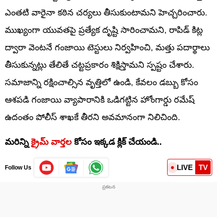
ఎంతటి వారైనా కఠిన చర్యలు తీసుకుంటామని హెచ్చరించారు.
ముఖ్యంగా యువతపై ప్రత్యేక దృష్టి సారించామని, రాపిడ్ కిట్ల
ద్వారా వెంటనే గంజాయి టెస్టులు నిర్వహించి, మత్తు పదార్థాలు
తీసుకున్నట్లు తేలితే చట్టప్రకారం శిక్షిస్తామని స్పష్టం చేశారు.
సమాజాన్ని రక్షించాల్సిన వృత్తిలో ఉండి, కేవలం డబ్బు కోసం
ఆశపడి గంజాయి వ్యాపారానికి ఒడిగట్టిన హోంగార్డు రమేష్
ఉదంతం పోలీస్ శాఖకే తీరని అవమానంగా నిలిచింది.
మరిన్ని
క్రైమ్ వార్తల
కోసం ఇక్కడ క్లిక్ చేయండి..
LIVE
TV
Follow Us