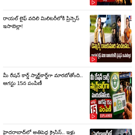
రాయల్ లైఫ్ వదిలి మిలిటరీలోకి ప్రిన్సెస్
ఇసాబెల్లా!
మీ రేషన్ కార్డ్ స్మార్ట్‌కార్డ్‌గా మారబోతోంది..
ఆగస్టు 15న పంపిణీ
హైదరాబాద్‌లో అతిపెద్ద క్రైసిస్.. ఇళ్లు