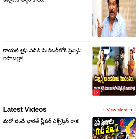
రాయల్ లైఫ్ వదిలి మిలిటరీలోకి ప్రిన్సెస్
ఇసాబెల్లా!
Latest Videos
View More
మరో వందే భారత్ స్లీపర్ ఎక్స్‌ప్రెస్ రాక!