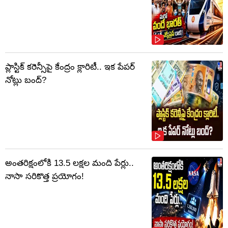
ప్లాస్టిక్‌ కరెన్సీపై కేంద్రం క్లారిటీ.. ఇక పేపర్‌
నోట్లు బంద్‌?
అంతరిక్షంలోకి 13.5 లక్షల మంది పేర్లు..
నాసా సరికొత్త ప్రయోగం!