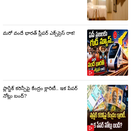
మరో వందే భారత్ స్లీపర్ ఎక్స్‌ప్రెస్ రాక!
ప్లాస్టిక్‌ కరెన్సీపై కేంద్రం క్లారిటీ.. ఇక పేపర్‌
నోట్లు బంద్‌?