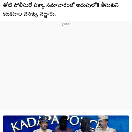
తోటి పోలీసులే పక్కా సమాచారంతో అదుపులోకి తీసుకుని
కటకటాల వెనక్కు నెట్టారు.