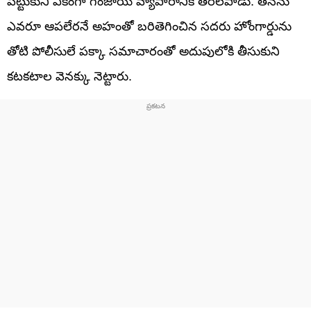
పెట్టుకుని ఏకంగా గంజాయి వ్యాపారానికే తెరలేపాడు. తనను
ఎవరూ ఆపలేరనే అహంతో బరితెగించిన సదరు హోంగార్డును
తోటి పోలీసులే పక్కా సమాచారంతో అదుపులోకి తీసుకుని
కటకటాల వెనక్కు నెట్టారు.