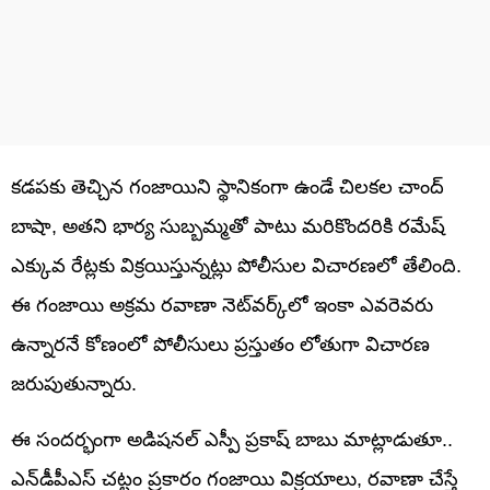
కడపకు తెచ్చిన గంజాయిని స్థానికంగా ఉండే చిలకల చాంద్
బాషా, అతని భార్య సుబ్బమ్మతో పాటు మరికొందరికి రమేష్
ఎక్కువ రేట్లకు విక్రయిస్తున్నట్లు పోలీసుల విచారణలో తేలింది.
ఈ గంజాయి అక్రమ రవాణా నెట్‌వర్క్‌లో ఇంకా ఎవరెవరు
ఉన్నారనే కోణంలో పోలీసులు ప్రస్తుతం లోతుగా విచారణ
జరుపుతున్నారు.
ఈ సందర్భంగా అడిషనల్ ఎస్పీ ప్రకాష్ బాబు మాట్లాడుతూ..
ఎన్‌డీపీఎస్ చట్టం ప్రకారం గంజాయి విక్రయాలు, రవాణా చేస్తే