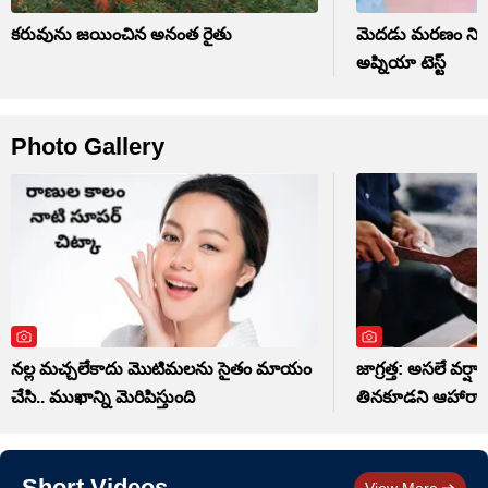
కరువును జయించిన అనంత రైతు
మెదడు మరణం నిర్ధా
అప్నియా టెస్ట్
Photo Gallery
నల్ల మచ్చలేకాదు మొటిమలను సైతం మాయం
జాగ్రత్త: అసలే వర్షాక
చేసి.. ముఖాన్ని మెరిపిస్తుంది
తినకూడని ఆహారాల
Short Videos
View More