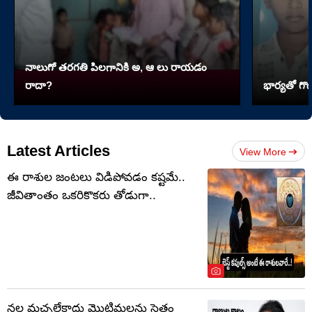
నాలుగో త‌ర‌గతి పిలగానికి అ, ఆ లు రాయ‌డం
రాదా?
భార్యతో గొడ
Latest Articles
View More
ఈ రాశుల జంటలు విడిపోవడం కష్టమే..
జీవితాంతం ఒకరికొకరు తోడుగా..
నల్ల మచ్చలేకాదు మొటిమలను సైతం