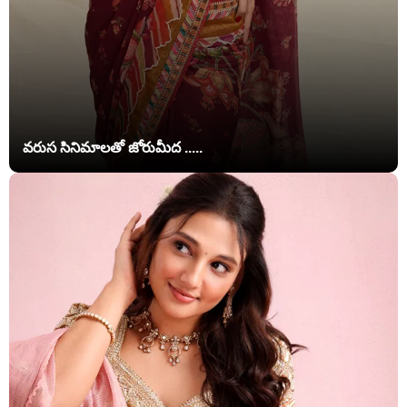
వరుస సినిమాలతో జోరుమీద .....