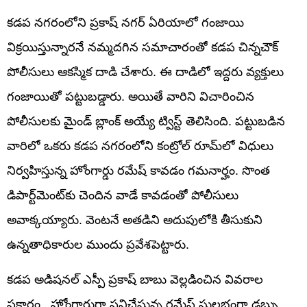
కడప నగరంలోని ప్రకాష్ నగర్ ఏరియాలో గంజాయి
విక్రయిస్తున్నారనే నమ్మదగిన సమాచారంతో కడప చిన్నచౌక్
పోలీసులు ఆకస్మిక దాడి చేశారు. ఈ దాడిలో ఇద్దరు వ్యక్తులు
గంజాయితో పట్టుబడ్డారు. అయితే వారిని విచారించిన
పోలీసులకు మైండ్ బ్లాంక్ అయ్యే ట్విస్ట్ తెలిసింది. పట్టుబడిన
వారిలో ఒకరు కడప నగరంలోని కంట్రోల్ రూమ్‌లో విధులు
నిర్వహిస్తున్న హోంగార్డు రమేష్ కావడం గమనార్హం. సొంత
డిపార్ట్‌మెంట్‌కు చెందిన వాడే కావడంతో పోలీసులు
అవాక్కయ్యారు. వెంటనే అతడిని అదుపులోకి తీసుకుని
ఉన్నతాధికారుల ముందు ప్రవేశపెట్టారు.
కడప అడిషనల్ ఎస్పీ ప్రకాష్ బాబు వెల్లడించిన వివరాల
ప్రకారం.. హోంగార్డుగా పనిచేస్తున్న రమేష్ సులభంగా డబ్బు