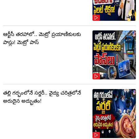
ఆర్టీసీ తరహాలో.. మెట్రో ప్రయాణికులకు
పాస్లు! మెట్రో పాస్
తల్లి గర్భంలోనే సర్జరీ.. వైద్య చరిత్రలోనే
అరుదైన అద్భుతం!