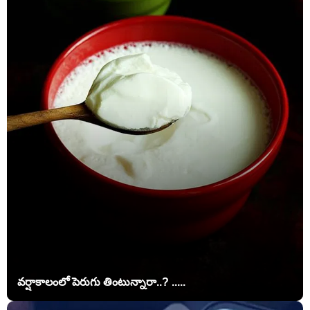
వర్షాకాలంలో పెరుగు తింటున్నారా..? .....