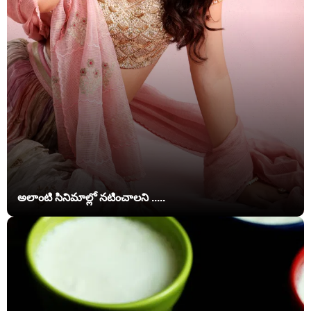
అలాంటి సినిమాల్లో నటించాలని .....