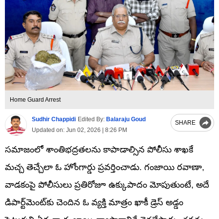
Home Guard Arrest
Sudhir Chappidi
Edited By:
Balaraju Goud
SHARE
Updated on:
Jun 02, 2026 | 8:26 PM
సమాజంలో శాంతిభద్రతలను కాపాడాల్సిన పోలీసు శాఖకే
మచ్చ తెచ్చేలా ఓ హోంగార్డు ప్రవర్తించాడు. గంజాయి రవాణా,
వాడకంపై పోలీసులు ప్రతిరోజూ ఉక్కుపాదం మోపుతుంటే, అదే
డిపార్ట్‌మెంట్‌కు చెందిన ఓ వ్యక్తి మాత్రం ఖాకీ డ్రెస్ అడ్డం