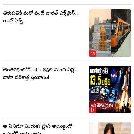
తిరుపతికి మరో వందే భారత్ ఎక్స్‌ప్రెస్..
రూట్ ఫిక్స్..
అంతరిక్షంలోకి 13.5 లక్షల మంది పేర్లు..
నాసా సరికొత్త ప్రయోగం!
ఆ సినిమా ఎందుకు ప్లాప్ అయ్యిందో
ఇప్పటికీ అర్థం కాదు..