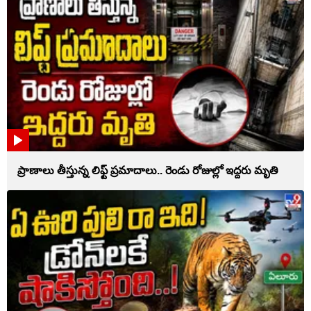
ప్రాణాలు తీస్తున్న లిఫ్ట్‌ ప్రమాదాలు.. రెండు రోజుల్లో ఇద్దరు మృతి