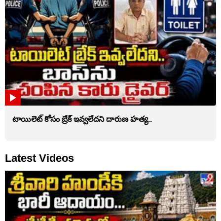
టాయిలెట్‌ కోసం బ్రేక్‌ ఇవ్వలేదని దారుణ హత్య..
Latest Videos