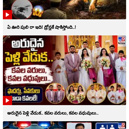
ఏ ఊరి పులి రా ఇది! డ్రోన్లకే షాకిస్తోంది..!
అరుదైన పెళ్లి వేడుక.. కవల వరులు, కవల వధువులు..