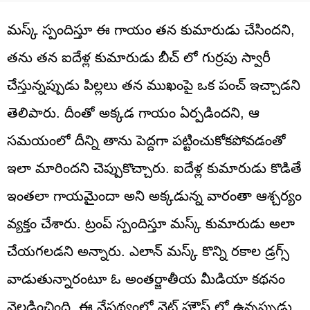
మస్క్ స్పందిస్తూ ఈ గాయం తన కుమారుడు చేసిందని,
తను తన ఐదేళ్ల కుమారుడు బీచ్ లో గుర్రపు స్వారీ
చేస్తున్నప్పుడు పిల్లలు తన ముఖంపై ఒక పంచ్ ఇచ్చాడని
తెలిపారు. దీంతో అక్కడ గాయం ఏర్పడిందని, ఆ
సమయంలో దీన్ని తాను పెద్దగా పట్టించుకోకపోవడంతో
ఇలా మారిందని చెప్పుకొచ్చారు. ఐదేళ్ల కుమారుడు కొడితే
ఇంతలా గాయమైందా అని అక్కడున్న వారంతా ఆశ్చర్యం
వ్యక్తం చేశారు. ట్రంప్ స్పందిస్తూ మస్క్ కుమారుడు అలా
చేయగలడని అన్నారు. ఎలాన్ మస్క్ కొన్ని రకాల డ్రగ్స్
వాడుతున్నారంటూ ఓ అంతర్జాతీయ మీడియా కథనం
వెల్లడించింది. ఈ నేపథ్యంలో వైట్ హౌస్ లో ఉన్నప్పుడు