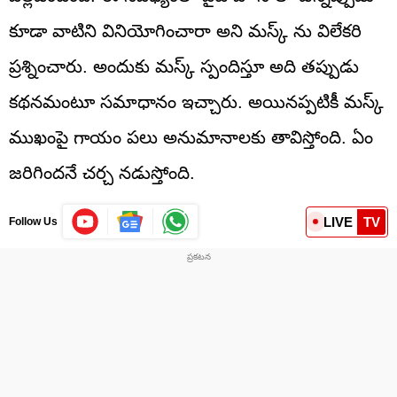
కూడా వాటిని వినియోగించారా అని మస్క్ ను విలేకరి
ప్రశ్నించారు. అందుకు మస్క్ స్పందిస్తూ అది తప్పుడు
కథనమంటూ సమాధానం ఇచ్చారు. అయినప్పటికీ మస్క్
ముఖంపై గాయం పలు అనుమానాలకు తావిస్తోంది. ఏం
జరిగిందనే చర్చ నడుస్తోంది.
LIVE
TV
Follow Us