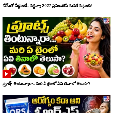
టీమ్‌లో వీళ్లుంటే.. వద్దన్నా 2027 ప్రపంచకప్‌ మనకే వస్తుంది!
ఫ్రూట్స్‌ తింటున్నారా.. మరి ఏ టైంలో ఏవి తినాలో తెలుసా?