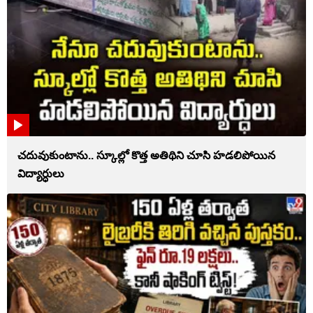
చదువుకుంటాను.. స్కూల్లో కొత్త అతిథిని చూసి హడలిపోయిన
విద్యార్ధులు