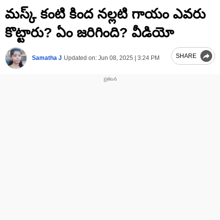
0
మస్క్‌ కంటి కింద నల్లటి గాయం ఎవరు
seconds
of
1
కొట్టారు? ఏం జరిగింది? వీడియో
minute,
33
seconds
SHARE
Samatha J
Updated on:
Jun 08, 2025 | 3:24 PM