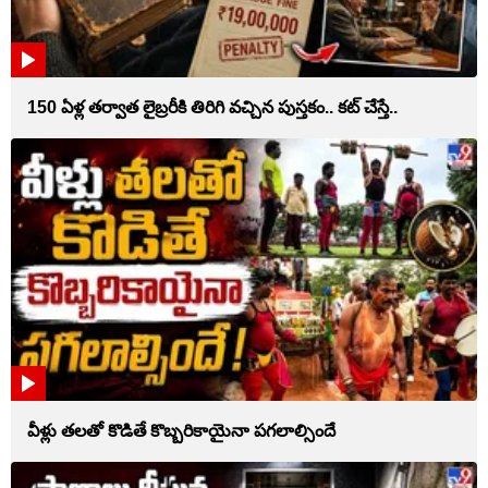
150 ఏళ్ల తర్వాత లైబ్రరీకి తిరిగి వచ్చిన పుస్తకం.. కట్ చేస్తే..
వీళ్లు తలతో కొడితే కొబ్బరికాయైనా పగలాల్సిందే