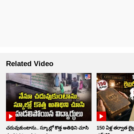
Related Video
చదువుకుంటాను.. స్కూల్లో కొత్త అతిథిని చూసి
150 ఏళ్ల తర్వాత లైబ్ర