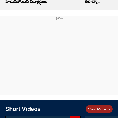
హడలిపోయిన విద్యార్ధులు
కట్ చేస్తే..
Short Videos
View More