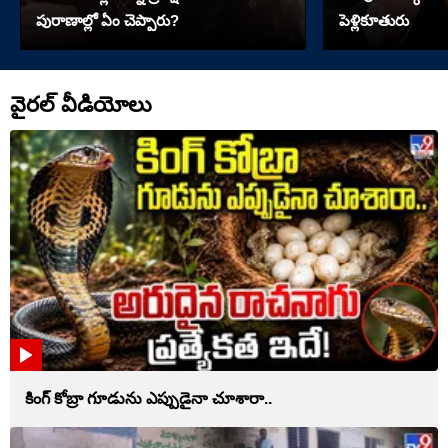
పురాణాల్లో ఏం చెప్పారు?
పెళ్లికూతురు
వైరల్ వీడియోలు
కింగ్ కోబ్రా గూడును ఎప్పుడైనా చూశారా..