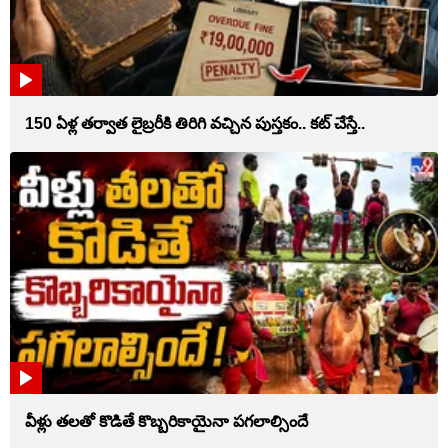
150 ఏళ్ల తర్వాత లైబ్రరీకి తిరిగి వచ్చిన పుస్తకం.. కట్ చేస్తే..
వీళ్లు తలతో కొడితే కొబ్బరికాయైనా పగలాల్సిందే