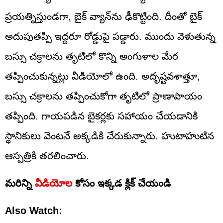
ప్రయత్నిస్తుండగా, బైక్ వ్యాన్‌ను ఢీకొట్టింది. దీంతో బైక్‌
అదుపుతప్పి ఇద్దరూ రోడ్డుపై పడ్డారు. ముందు వెళుతున్న
బస్సు చక్రాలను తృటిలో కొన్ని అంగుళాల మేర
తప్పించుకున్నట్లు వీడియోలో ఉంది. అదృష్టవశాత్తూ,
బస్సు చక్రాలను తప్పించుకోగా తృటిలో ప్రాణాపాయం
తప్పింది. గాయపడిన బైకర్లకు సహాయం చేయడానికి
స్థానికులు వెంటనే అక్కడికి చేరుకున్నారు. హుటాహుటిన
ఆస్పత్రికి తరలించారు.
మరిన్ని
వీడియోల
కోసం ఇక్కడ క్లిక్ చేయండి
Also Watch: