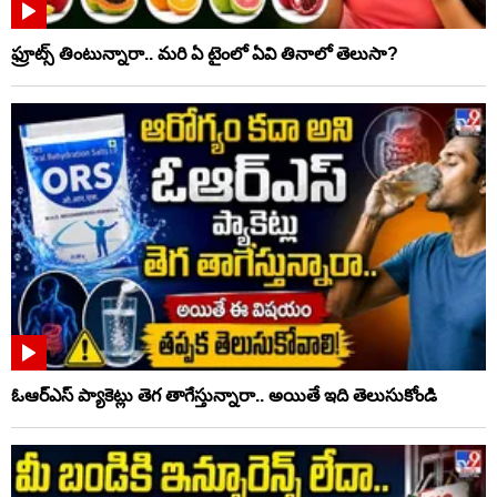
ఫ్రూట్స్‌ తింటున్నారా.. మరి ఏ టైంలో ఏవి తినాలో తెలుసా?
ఓఆర్‌ఎస్‌ ప్యాకెట్లు తెగ తాగేస్తున్నారా.. అయితే ఇది తెలుసుకోండి