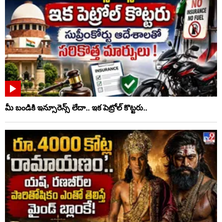
మీ బండికి ఇన్సూరెన్స్ లేదా.. ఇక పెట్రోల్ కొట్టరు..