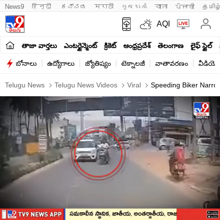
News9
हिन्दी 
ಕನ್ನಡ
मराठी
ગુજરાતી
বাংলা
ਪੰਜਾਬੀ
தமிழ
AQI
తాజా వార్తలు
ఎంటర్టైన్మెంట్
క్రికెట్
ఆంధ్రప్రదేశ్
తెలంగాణ
లైఫ్ స్టైల్
బోనాలు
ఉద్యోగాలు
జ్యోతిష్యం
టెక్నాలజీ
వాతావరణం
వీడియో
Telugu News
Telugu News Videos
Viral
Speeding Biker Narrow