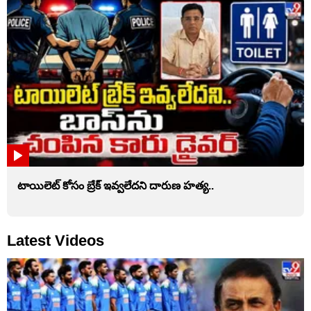
టాయిలెట్‌ కోసం బ్రేక్‌ ఇవ్వలేదని దారుణ హత్య..
Latest Videos