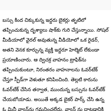
బస్సు కింద చిక్కుకున్న ఇద్దరు బైకర్లు తృటిలో
తప్పించుకున్న దృశ్యాలు షాక్‌కు గురి చేస్తున్నాయి. సోషల్
మీడియాలో వైరల్ అవుతున్న వీడియోలో ఒక రైడర్,
అతని వెనక కూర్చున్న వ్యక్తి ఇద్దరూ హెల్మెట్ లేకుండా
ప్రయాణించారు. ఆ ద్విచక్ర వాహనం ట్రాఫిక్‌ను
తప్పించుకుంటూ, నిరంతరం వాహనాలను ఓవర్‌టేక్
చేస్తూ స్పీడ్‌గా వెళుతూ కనిపించింది. తెల్లటి కారును
ఓవర్‌టేక్ చేసిన తర్వాత, ముందున్న బస్సును ఓవర్‌టేక్‌
చేయబోయాడు. అయితే అక్కడ బైకర్ పార్క్ చేసి ఉన్న
ఓ మినీ వ్యాన్‌ను గమనించలేదు. వ్యాన్ ను దాటడానికి