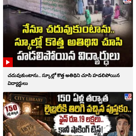
చదువుకుంటాను.. స్కూల్లో కొత్త అతిథిని చూసి హడలిపోయిన
విద్యార్ధులు