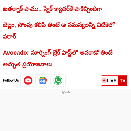
ఖతర్నాక్‌ పాము.. స్నేక్‌ క్యాచర్‌కే షాకిచ్చిందిగా
బెల్లం, సోంపు కలిపి తింటే ఆ సమస్యలన్నీ చిటికెలో
పరార్‌
Avocado: మార్నింగ్ బ్రేక్ ఫాస్ట్‌లో అవకాడో తింటే
అద్భుత ప్రయోజనాలు
LIVE
TV
Follow Us