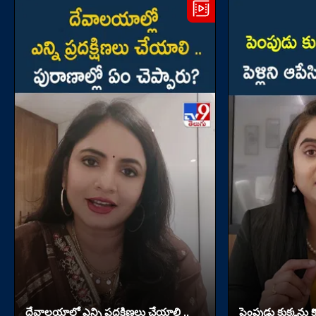
దేవాలయాల్లో ఎన్ని ప్రదక్షిణలు చేయాలి ..
పెంపుడు కుక్కను కొట