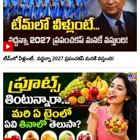
టీమ్‌లో వీళ్లుంటే.. వద్దన్నా 2027 ప్రపంచకప్‌ మనకే వస్తుంది!