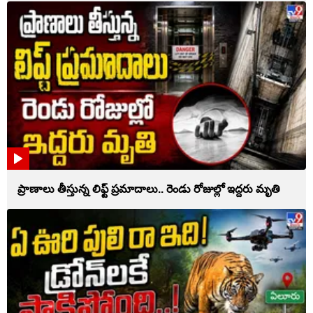
ప్రాణాలు తీస్తున్న లిఫ్ట్‌ ప్రమాదాలు.. రెండు రోజుల్లో ఇద్దరు మృతి