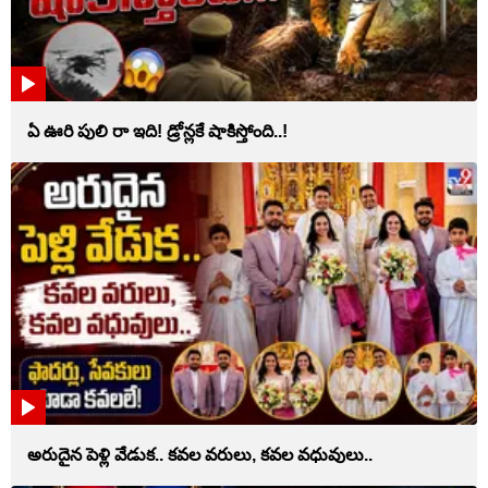
ఏ ఊరి పులి రా ఇది! డ్రోన్లకే షాకిస్తోంది..!
అరుదైన పెళ్లి వేడుక.. కవల వరులు, కవల వధువులు..