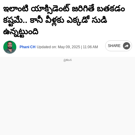
0
ఇలాంటి యాక్సిడెంట్‌ జరిగితే బతకడం
seconds
of
1
కష్టమే.. కానీ వీళ్లకు ఎక్కడో సుడి
minute,
40
ఉన్నట్టుంది
seconds
SHARE
Phani CH
Updated on:
May 09, 2025 | 11:06 AM