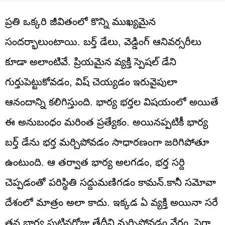
ప్రతి ఒక్కరి జీవితంలో కొన్ని ముఖ్యమైన
సందర్భాలుంటాయి. బర్త్ డేలు, వెడ్డింగ్ ఆనివర్సరీలు
కూడా అలాంటివే. ప్రియమైన వ్యక్తి స్పెషల్ డేని
గుర్తుపెట్టుకోవడం, విష్ చెయ్యడం ఇరువైపులా
ఆనందాన్ని కలిగిస్తుంది. భార్య భర్తల విషయంలో అయితే
ఈ అనుబంధం మరింత ప్రత్యేకం. అయినప్పటికీ భార్య
బర్త్ డేను భర్త మర్చిపోవడం సాధారణంగా జరిగిపోతూ
ఉంటుంది. ఆ తర్వాత భార్య అలగడం, భర్త సర్ది
చెప్పడంతో పరిస్థితి సద్దుమణిగడం కామన్.కానీ సమోవా
దేశంలో మాత్రం అలా కాదు. ఇక్కడ ఏ వ్యక్తి అయినా సరే
తన భార్య పుట్టినరోజు తేదీని మర్చిపోవడం నేరం. పైగా