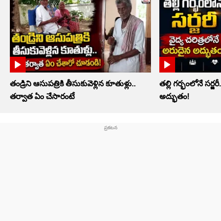
తండ్రిని ఆసుపత్రికి తీసుకువెళ్లిన కూతుళ్లు..
తల్లి గర్భంలోనే సర్జర
తర్వాత ఏం చేసారంటే
అద్భుతం!