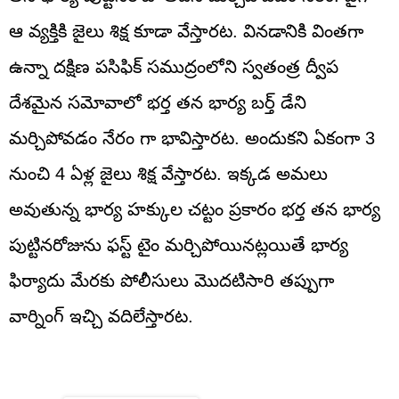
ఆ వ్యక్తికి జైలు శిక్ష కూడా వేస్తారట. వినడానికి వింతగా
ఉన్నా దక్షిణ పసిఫిక్ సముద్రంలోని స్వతంత్ర ద్వీప
దేశమైన సమోవాలో భర్త తన భార్య బర్త్ డేని
మర్చిపోవడం నేరం గా భావిస్తారట. అందుకని ఏకంగా 3
నుంచి 4 ఏళ్ల జైలు శిక్ష వేస్తారట. ఇక్కడ అమలు
అవుతున్న భార్య హక్కుల చట్టం ప్రకారం భర్త తన భార్య
పుట్టినరోజును ఫస్ట్ టైం మర్చిపోయినట్లయితే భార్య
ఫిర్యాదు మేరకు పోలీసులు మొదటిసారి తప్పుగా
వార్నింగ్ ఇచ్చి వదిలేస్తారట.