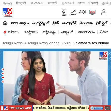
News9
हिन्दी 
ಕನ್ನಡ
मराठी
ગુજરાતી
বাংলা
ਪੰਜਾਬੀ
தமிழ
AQI
తాజా వార్తలు
ఎంటర్టైన్మెంట్
క్రికెట్
ఆంధ్రప్రదేశ్
తెలంగాణ
లైఫ్ స్టైల్
బోనాలు
ఉద్యోగాలు
జ్యోతిష్యం
టెక్నాలజీ
వాతావరణం
వీడియో
Telugu News
Telugu News Videos
Viral
Samoa Wifes Birthday