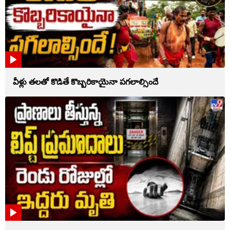
వీళ్లు తలతో కొడితే కొబ్బరికాయైనా పగలాల్సిందే