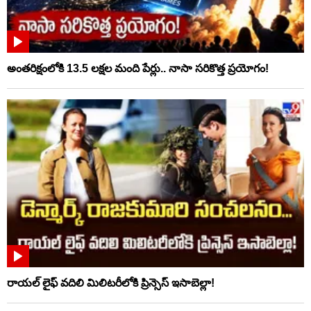
అంతరిక్షంలోకి 13.5 లక్షల మంది పేర్లు.. నాసా సరికొత్త ప్రయోగం!
రాయల్ లైఫ్ వదిలి మిలిటరీలోకి ప్రిన్సెస్ ఇసాబెల్లా!