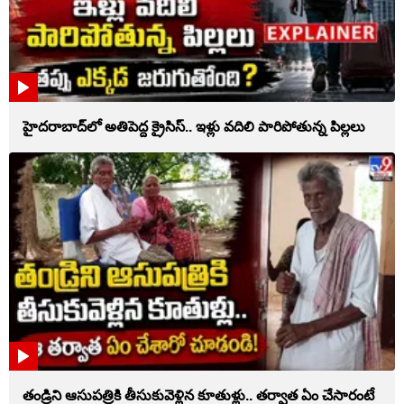
హైదరాబాద్‌లో అతిపెద్ద క్రైసిస్.. ఇళ్లు వదిలి పారిపోతున్న పిల్లలు
తండ్రిని ఆసుపత్రికి తీసుకువెళ్లిన కూతుళ్లు.. తర్వాత ఏం చేసారంటే