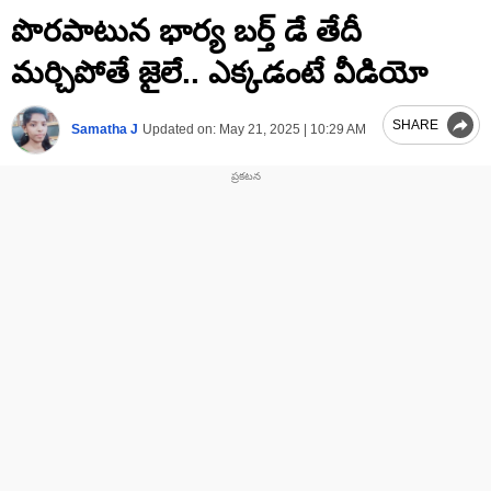
0
పొరపాటున భార్య బర్త్ డే తేదీ
seconds
of
2
మర్చిపోతే జైలే.. ఎక్కడంటే వీడియో
minutes,
24
seconds
SHARE
Samatha J
Updated on:
May 21, 2025 | 10:29 AM