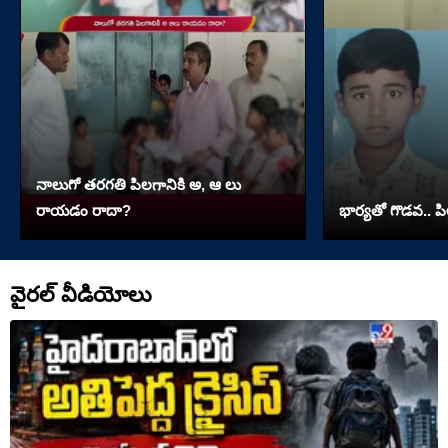
నాలుగో త‌ర‌గతి పిలగానికి అ, ఆ లు
రాయ‌డం రాదా?
భార్యతో గొడవ.. పి
వైరల్ వీడియోలు