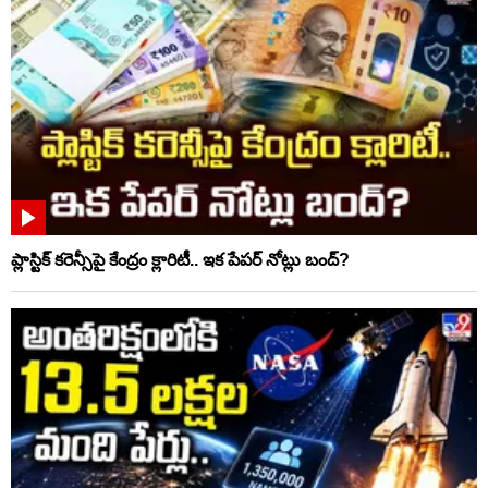
ప్లాస్టిక్‌ కరెన్సీపై కేంద్రం క్లారిటీ.. ఇక పేపర్‌ నోట్లు బంద్‌?