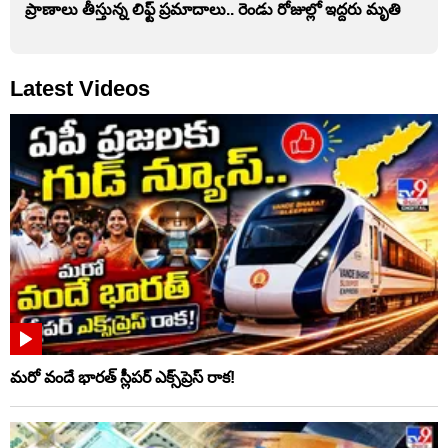
ప్రాణాలు తీస్తున్న లిఫ్ట్‌ ప్రమాదాలు.. రెండు రోజుల్లో ఇద్దరు మృతి
Latest Videos
మరో వందే భారత్ స్లీపర్ ఎక్స్‌ప్రెస్ రాక!