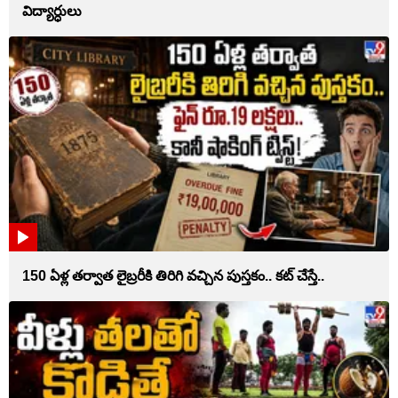
విద్యార్ధులు
150 ఏళ్ల తర్వాత లైబ్రరీకి తిరిగి వచ్చిన పుస్తకం.. కట్ చేస్తే..