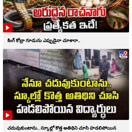
కింగ్ కోబ్రా గూడును ఎప్పుడైనా చూశారా..
చదువుకుంటాను.. స్కూల్లో కొత్త అతిథిని చూసి హడలిపోయిన