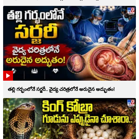
తల్లి గర్భంలోనే సర్జరీ.. వైద్య చరిత్రలోనే అరుదైన అద్భుతం!