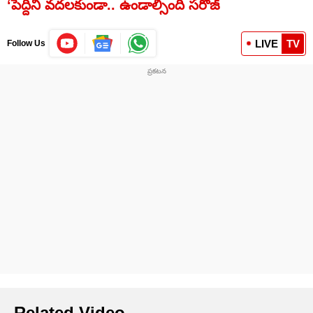
‘పెద్దిని వదలకుండా.. ఉండాల్సింది సరోజ్‌
LIVE
TV
Follow Us
Related Video