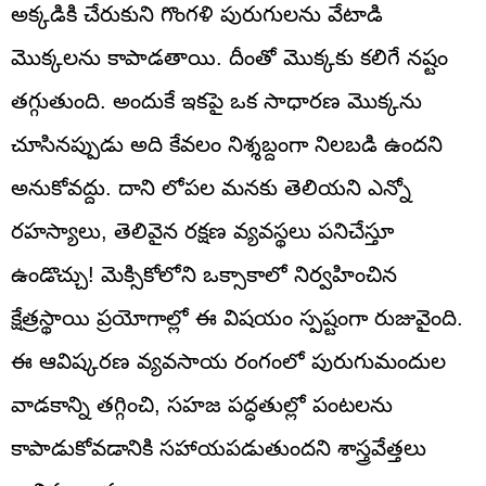
అక్కడికి చేరుకుని గొంగళి పురుగులను వేటాడి
మొక్కలను కాపాడతాయి. దీంతో మొక్కకు కలిగే నష్టం
తగ్గుతుంది. అందుకే ఇకపై ఒక సాధారణ మొక్కను
చూసినప్పుడు అది కేవలం నిశ్శబ్దంగా నిలబడి ఉందని
అనుకోవద్దు. దాని లోపల మనకు తెలియని ఎన్నో
రహస్యాలు, తెలివైన రక్షణ వ్యవస్థలు పనిచేస్తూ
ఉండొచ్చు! మెక్సికోలోని ఒక్సాకాలో నిర్వహించిన
క్షేత్రస్థాయి ప్రయోగాల్లో ఈ విషయం స్పష్టంగా రుజువైంది.
ఈ ఆవిష్కరణ వ్యవసాయ రంగంలో పురుగుమందుల
వాడకాన్ని తగ్గించి, సహజ పద్ధతుల్లో పంటలను
కాపాడుకోవడానికి సహాయపడుతుందని శాస్త్రవేత్తలు