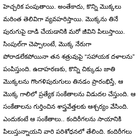
హెచ్చరిక పంపుతాయి. అంతేకాదు, కొన్ని మొక్కలు
మరింత తెలివిగా వ్యవహరిస్తాయి. మొక్కను తినే
పురుగుపై దాడి చేయడానికి మరో జీవిని పిలుస్తాయి.
సింపుల్‌గా చెప్పాలంటే, మొక్క నేరుగా
పోరాడలేకపోయినా తన శత్రువుపై “సహాయక దళాలను”
పంపిస్తుంది. ఉదాహరణకు, కొన్ని చిక్కుడు జాతి
మొక్కలను గొంగళిపురుగులు తినడం ప్రారంభిస్తే, ఆ
మొక్క గాలిలో ప్రత్యేక సంకేతాలను విడుదల చేస్తుంది. ఆ
సంకేతాలను గుర్తించిన శాస్త్రవేత్తలకు ఆశ్చర్యం వేసింది.
ఎందుకంటే ఆ సంకేతాలు.. కందిరీగలను సాయానికి
పిలుస్తున్నాయని వారి పరిశోధనలో తేలింది. కందిరీగలు