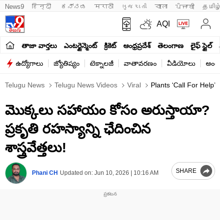
News9
हिन्दी 
ಕನ್ನಡ
मराठी
ગુજરાતી
বাংলা
ਪੰਜਾਬੀ
தமிழ
AQI
తాజా వార్తలు
ఎంటర్టైన్మెంట్
క్రికెట్
ఆంధ్రప్రదేశ్
తెలంగాణ
లైఫ్ స్టైల్
ఉద్యోగాలు
జ్యోతిష్యం
టెక్నాలజీ
వాతావరణం
వీడియోలు
అంతర
Telugu News
Telugu News Videos
Viral
Plants ‘Call For Help
మొక్కలు సహాయం కోసం అరుస్తాయా?
ప్రకృతి రహస్యాన్ని ఛేదించిన
శాస్త్రవేత్తలు!
SHARE
Phani CH
Updated on:
Jun 10, 2026 | 10:16 AM