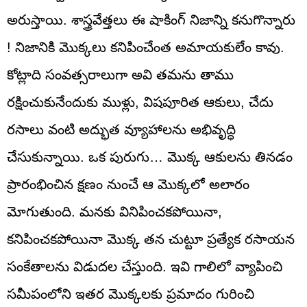
అరుస్తాయి. శాస్త్రవేత్తలు ఈ షాకింగ్ నిజాన్ని కనుగొన్నారు
! నిజానికి మొక్కలు కనిపించేంత అమాయకులేం కావు.
కోట్లాది సంవత్సరాలుగా అవి తమను తాము
రక్షించుకునేందుకు ముళ్లు, విషపూరిత ఆకులు, చేదు
రసాలు వంటి అద్భుత వ్యూహాలను అభివృద్ధి
చేసుకున్నాయి. ఒక పురుగు… మొక్క ఆకులను తినడం
ప్రారంభించిన క్షణం నుంచే ఆ మొక్కలో అలారం
మోగుతుంది. మనకు వినిపించకపోయినా,
కనిపించకపోయినా మొక్క తన చుట్టూ ప్రత్యేక రసాయన
సంకేతాలను విడుదల చేస్తుంది. ఇవి గాలిలో వ్యాపించి
సమీపంలోని ఇతర మొక్కలకు ప్రమాదం గురించి