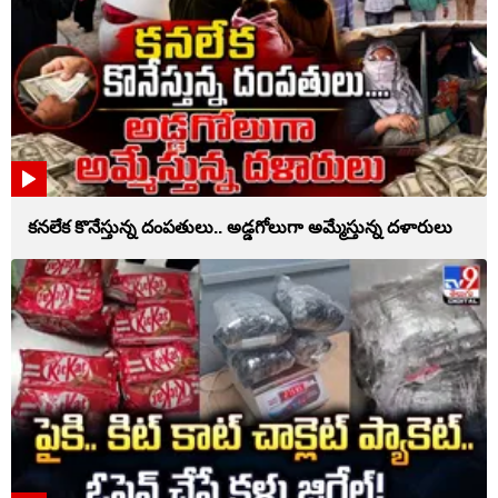
కనలేక కొనేస్తున్న దంపతులు.. అడ్డగోలుగా అమ్మేస్తున్న దళారులు