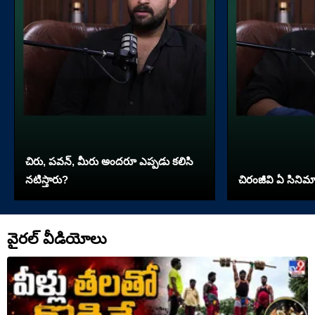
చిరు, పవన్, మీరు అందరూ ఎప్పడు కలిసి
నటిస్తారు?
చిరంజీవి ఏ సినిమా 
వైరల్ వీడియోలు