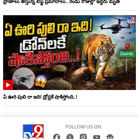
ప్రాణాలు తీస్తున్న లిఫ్ట్‌ ప్రమాదాలు.. రెండు రోజుల్లో ఇద్దరు మృతి
ఏ ఊరి పులి రా ఇది! డ్రోన్లకే షాకిస్తోంది..!
FOLLOW US ON