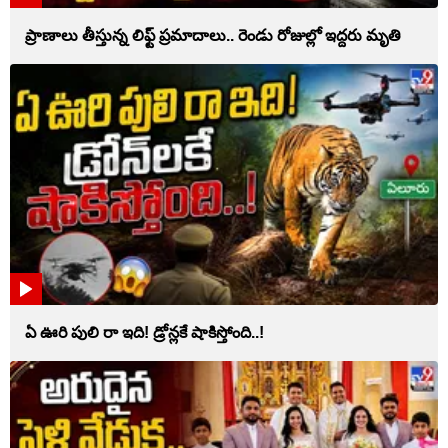
ప్రాణాలు తీస్తున్న లిఫ్ట్‌ ప్రమాదాలు.. రెండు రోజుల్లో ఇద్దరు మృతి
ఏ ఊరి పులి రా ఇది! డ్రోన్లకే షాకిస్తోంది..!