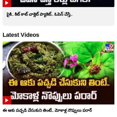
పైకి.. కిట్‌ కాట్‌ చాక్లెట్ ప్యాకెట్‌.. ఓపెన్‌ చేస్తే..
Latest Videos
ఈ ఆకు పచ్చడి చేసుకుని తింటే.. మోకాళ్ల నొప్పులు పరార్‌