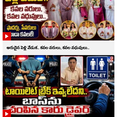
అరుదైన పెళ్లి వేడుక.. కవల వరులు, కవల వధువులు..