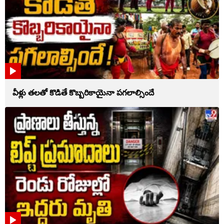
వీళ్లు తలతో కొడితే కొబ్బరికాయైనా పగలాల్సిందే