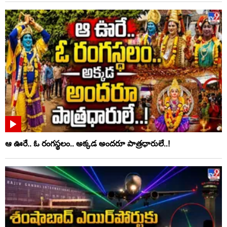
ఆ ఊరే.. ఓ రంగస్థలం.. అక్కడ అందరూ పాత్రధారులే..!