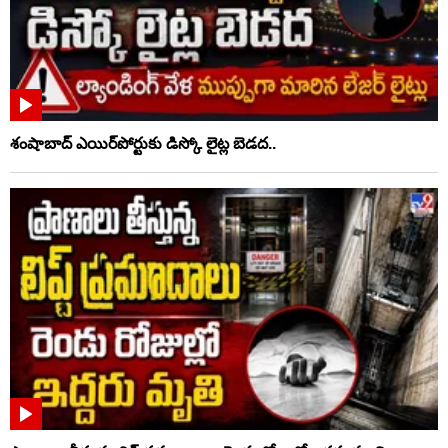
శంషాబాద్ ఎయిర్‌పోర్టుకు డిస్కో లైట్ల బెడద..