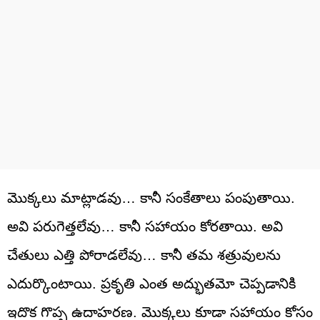
మొక్కలు మాట్లాడవు… కానీ సంకేతాలు పంపుతాయి.
అవి పరుగెత్తలేవు… కానీ సహాయం కోరతాయి. అవి
చేతులు ఎత్తి పోరాడలేవు… కానీ తమ శత్రువులను
ఎదుర్కొంటాయి. ప్రకృతి ఎంత అద్భుతమో చెప్పడానికి
ఇదొక గొప్ప ఉదాహరణ. మొక్కలు కూడా సహాయం కోసం