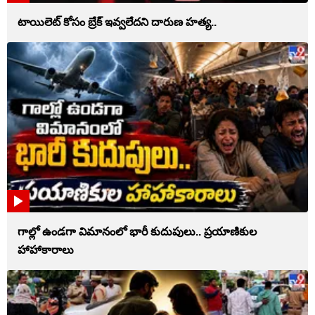
టాయిలెట్‌ కోసం బ్రేక్‌ ఇవ్వలేదని దారుణ హత్య..
గాల్లో ఉండగా విమానంలో భారీ కుదుపులు.. ప్రయాణికుల
హాహాకారాలు