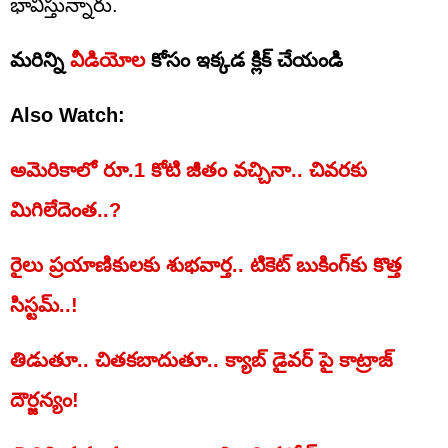
భావిస్తున్నారు.
మరిన్ని
వీడియోల
కోసం ఇక్కడ క్లిక్ చేయండి
Also Watch:
అమెరికాలో రూ.1 కోటి జీతం వచ్చినా.. చివరకు
మిగిలేదెంత..?
రైలు ప్రయాణికులకు శుభవార్త.. టికెట్ బుకింగ్‌కు కొత్త
సిస్టమ్‌..!
తిడుతూ.. చితకబాదుతూ.. క్యాబ్ డైవర్ పై కాట్రాజ్‌
దౌర్జన్యం!