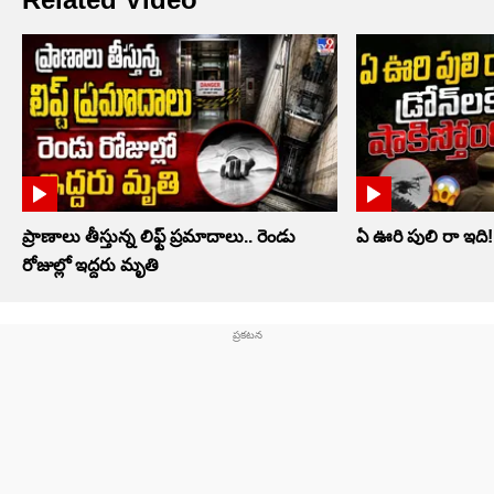
ప్రాణాలు తీస్తున్న లిఫ్ట్‌ ప్రమాదాలు.. రెండు
ఏ ఊరి పులి రా ఇది! డ్ర
రోజుల్లో ఇద్దరు మృతి