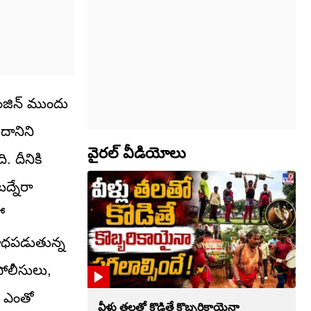
ంజిన్‌ ముందు
దానిని
వైరల్ వీడియోలు
. దీనికి
ద్నేరా
ో
 బాధపడుతున్న
పోలీసులు,
, ఎంతో
వీళ్లు తలతో కొడితే కొబ్బరికాయైనా