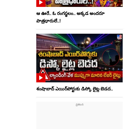
ఆ ఊరే.. ఓ రంగస్థలం.. అక్కడ అందరూ
పాత్రధారులే..!
శంషాబాద్ ఎయిర్‌పోర్టుకు డిస్కో లైట్ల బెడద..