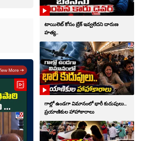
టాయిలెట్‌ కోసం బ్రేక్‌ ఇవ్వలేదని దారుణ
హత్య..
View More
గాల్లో ఉండగా విమానంలో భారీ కుదుపులు..
ప్రయాణికుల హాహాకారాలు