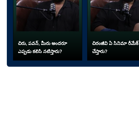
చిరు, పవన్, మీరు అందరూ
చిరంజీవి ఏ సినిమా రీమేక్
ఎప్పడు కలిసి నటిస్తారు?
చేస్తారు?