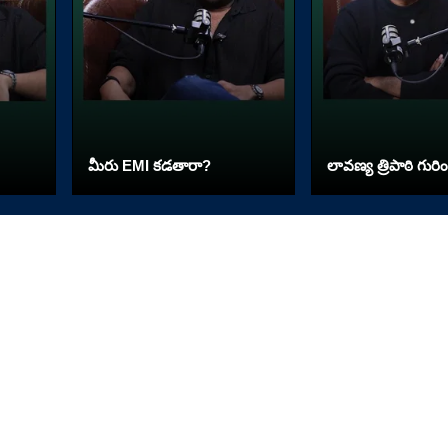
మీరు EMI కడతారా?
లావణ్య త్రిపాఠి గురిం