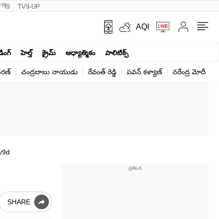
नी9
TV9-UP
AQI
ండింగ్
హెల్త్‌
క్రైమ్
ఆధ్యాత్మికం
పాలిటిక్స్‌
ర‌ణ్‌
చంద్రబాబు నాయుడు
రేవంత్ రెడ్డి
పవన్ కళ్యాణ్
నరేంద్ర మోదీ
క
v9d
SHARE