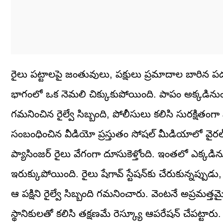
రైలు పట్టాలపై జంతువులు, పక్షులు ప్రమాదాల బారిన పడట
భాగంలో ఒక నెమలి చిక్కుకుపోయింది. పాపం అక్కడి
గమనించిన రైల్వే సిబ్బంది, పోలీసులు కలిసి సురక్షితంగ
సంబంధించిన వీడియో ప్రస్తుతం సోషల్ మీడియాలో వైరల్‌గ
ప్యాసింజర్ రైలు వేగంగా దూసుకెళ్తోంది. ఇంతలో ఎక్కడినుం
ఇరుక్కుపోయింది. రైలు షేగావ్ స్టేషన్‌కు చేరుకున్నప్
ఆ పక్షిని రైల్వే సిబ్బంది గమనించారు. వెంటనే అప్రమత
స్థానికులతో కలిసి తక్షణమే రెస్క్యూ ఆపరేషన్ చేపట్