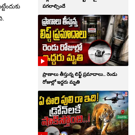
్టేందుకు
పగలాల్సిందే
ి.
ప్రాణాలు తీస్తున్న లిఫ్ట్‌ ప్రమాదాలు.. రెండు
రోజుల్లో ఇద్దరు మృతి