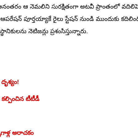
నంతరం ఆ నెమలిని సురక్షితంగా అటవీ ప్రాంతంలో వదిలిపెట
ూ ఆపరేషన్ పూర్తయ్యాకే రైలు స్టేషన్ నుండి ముందుకు కదిలింద
ానికులను నెటిజన్లు ప్రశంసిస్తున్నారు.
 దృశ్యం!
కల్పించిన టీటీడీ
ృగాళ్ల అరాచకం