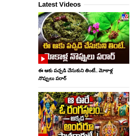
Latest Videos
ఈ ఆకు పచ్చడి చేసుకుని తింటే.. మోకాళ్ల
నొప్పులు పరార్‌