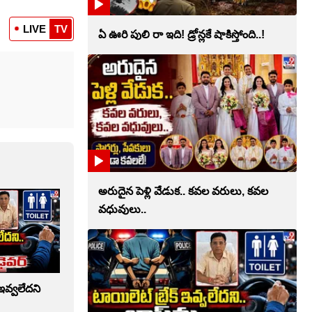
LIVE
TV
ఏ ఊరి పులి రా ఇది! డ్రోన్లకే షాకిస్తోంది..!
అరుదైన పెళ్లి వేడుక.. కవల వరులు, కవల
వధువులు..
 ఇవ్వలేదని