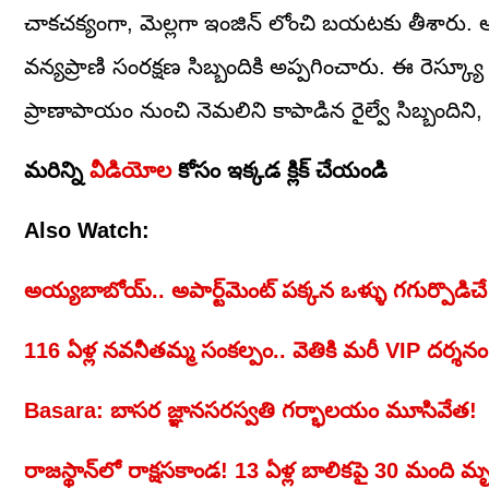
చాకచక్యంగా, మెల్లగా ఇంజిన్ లోంచి బయటకు తీశారు. అ
వన్యప్రాణి సంరక్షణ సిబ్బందికి అప్పగించారు. ఈ రెస్క్య
ప్రాణాపాయం నుంచి నెమలిని కాపాడిన రైల్వే సిబ్బందిని, స్థ
మరిన్ని
వీడియోల
కోసం ఇక్కడ క్లిక్ చేయండి
Also Watch:
అయ్యబాబోయ్‌.. అపార్ట్‌మెంట్ పక్కన ఒళ్ళు గగుర్పొడిచే
116 ఏళ్ల నవనీతమ్మ సంకల్పం.. వెతికి మరీ VIP దర్శనం 
Basara: బాసర జ్ఞానసరస్వతి గర్భాలయం మూసివేత!
రాజస్థాన్‌లో రాక్షసకాండ! 13 ఏళ్ల బాలికపై 30 మంది మ