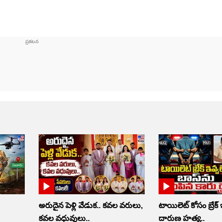
అరుదైన పెళ్లి వేడుక.. కవల వరులు,
టాయిలెట్‌ కోసం బ్రేక్‌
కవల వధువులు..
దారుణ హత్య..