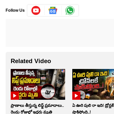
Follow Us
Related Video
ప్రాణాలు తీస్తున్న లిఫ్ట్‌ ప్రమాదాలు..
ఏ ఊరి పులి రా ఇది! డ్రోన్లకే
రెండు రోజుల్లో ఇద్దరు మృతి
షాకిస్తోంది..!