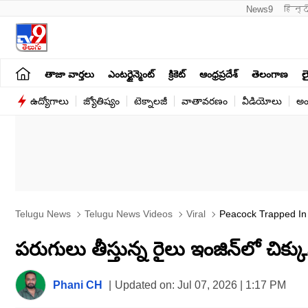
News9
हिन्द
తాజా వార్తలు
ఎంటర్టైన్మెంట్
క్రికెట్
ఆంధ్రప్రదేశ్
తెలంగాణ
లై
ఉద్యోగాలు
జ్యోతిష్యం
టెక్నాలజీ
వాతావరణం
వీడియోలు
అం
Telugu News
Telugu News Videos
Viral
Peacock Trapped In 
పరుగులు తీస్తున్న రైలు ఇంజిన్‌లో చిక్కుక
Phani CH
|
Updated on:
Jul 07, 2026 | 1:17 PM