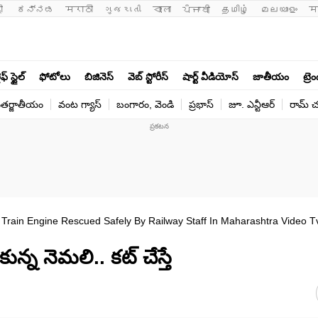
ी 
ಕನ್ನಡ
मराठी
ગુજરાતી
বাংলা
ਪੰਜਾਬੀ
தமிழ்
മലയാളം
म
ఫ్ స్టైల్
ఫోటోలు
బిజినెస్
వెబ్ స్టోరీస్
షార్ట్ వీడియోస్
జాతీయం
ట్రె
తర్జాతీయం
వంట గ్యాస్
బంగారం, వెండి
ప్రభాస్
జూ. ఎన్టీఆర్
రామ్ చ‌
Train Engine Rescued Safely By Railway Staff In Maharashtra Video T
ున్న నెమలి.. కట్ చేస్తే