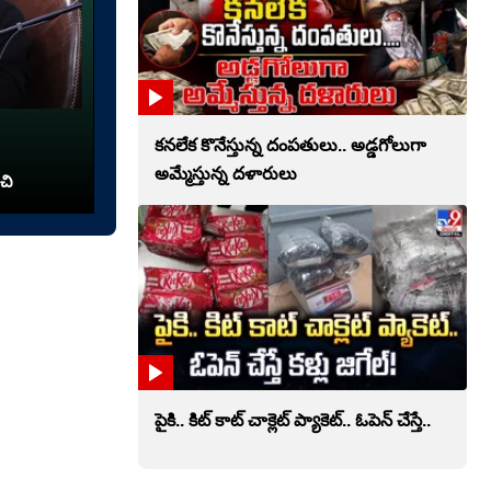
కనలేక కొనేస్తున్న దంపతులు.. అడ్డగోలుగా
అమ్మేస్తున్న దళారులు
చి
పైకి.. కిట్‌ కాట్‌ చాక్లెట్ ప్యాకెట్‌.. ఓపెన్‌ చేస్తే..