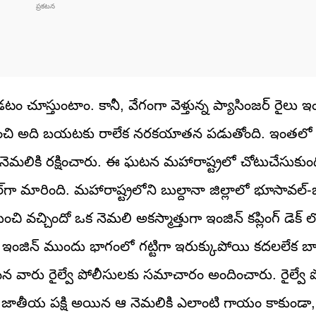
ం చూస్తుంటాం. కానీ, వేగంగా వెళ్తున్న ప్యాసింజర్ రైలు ఇ
నుంచి అది బయటకు రాలేక నరకయాతన పడుతోంది. ఇంతలో 
ా నెమలికి రక్షించారు. ఈ ఘటన మహారాష్ట్రలో చోటుచేసుకుంది
ా మారింది. మహారాష్ట్రలోని బుల్దానా జిల్లాలో భూసావల్-బ
చి వచ్చిందో ఒక నెమలి అకస్మాత్తుగా ఇంజిన్ కప్లింగ్ డెక్‌ ల
పుడు, ఇంజిన్ ముందు భాగంలో గట్టిగా ఇరుక్కుపోయి కదలలేక
్తమైన వారు రైల్వే పోలీసులకు సమాచారం అందించారు. రైల్వే 
టారు. జాతీయ పక్షి అయిన ఆ నెమలికి ఎలాంటి గాయం కాకుండా