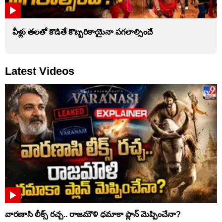
వీళ్లు తలతో కొడితే కొబ్బరికాయైనా పగలాల్సిందే
Latest Videos
వారణాసి లీక్స్ రచ్చ.. రాజమౌళి ధమాకా ప్లాన్ మెప్పించేనా?