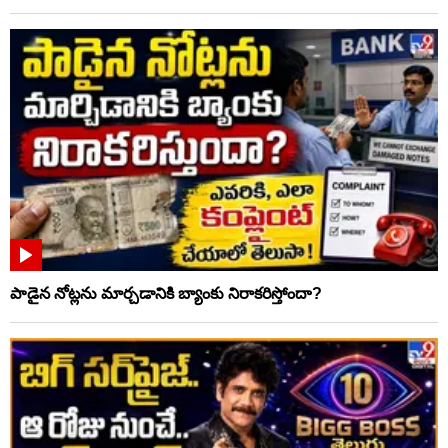
పాడైన నోట్లను మార్చడానికి బ్యాంకు నిరాకరిస్తోందా?