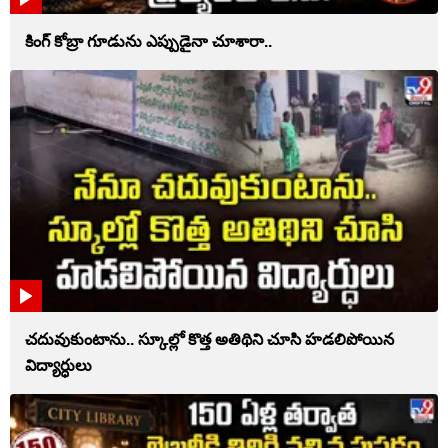
కింగ్ కోబ్రా గూడును ఎప్పుడైనా చూశారా..
చదువుకుంటాను.. స్కూల్లో కొత్త అతిథిని చూసి హడలిపోయిన
విద్యార్ధులు