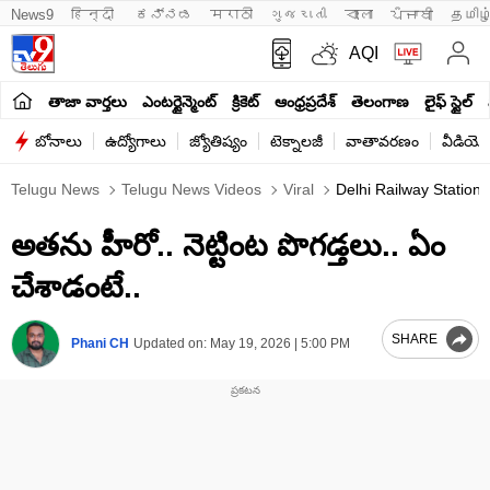
News9
हिन्दी 
ಕನ್ನಡ
मराठी
ગુજરાતી
বাংলা
ਪੰਜਾਬੀ
தமிழ
AQI
తాజా వార్తలు
ఎంటర్టైన్మెంట్
క్రికెట్
ఆంధ్రప్రదేశ్
తెలంగాణ
లైఫ్ స్టైల్
బోనాలు
ఉద్యోగాలు
జ్యోతిష్యం
టెక్నాలజీ
వాతావరణం
వీడియో
Telugu News
Telugu News Videos
Viral
Delhi Railway Station
అతను హీరో.. నెట్టింట పొగడ్తలు.. ఏం
చేశాడంటే..
SHARE
Phani CH
Updated on:
May 19, 2026 | 5:00 PM