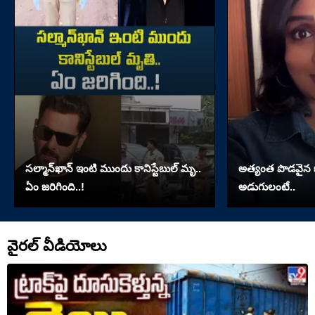
సల్మాన్‌ఖాన్‌ ఇంటి ముందు కానిస్టేబుల్‌ మృ..
అత్యంత పొడవైన జుట్
ఏం జరిగింది..!
అడుగులంటే..
వైరల్ వీడియోలు