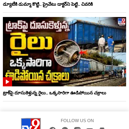
డ్యూటీకి డుమ్మా కొట్టి.. ప్రైవేటు డాక్టర్‌ని పెట్టి.. చివరికి
ట్రాక్‌పై దూసుకెళ్తున్న రైలు.. ఒక్కసారిగా ఊడిపోయిన చక్రాలు
FOLLOW US ON