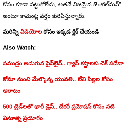
కోసం కూడా పట్టుకోలేదు, అతనే నిజమైన జెంటిల్‌మన్”
అంటూ కామెంట్ల వర్షం కురిపిస్తున్నారు.
మరిన్ని
వీడియోల
కోసం ఇక్కడ క్లిక్ చేయండి
Also Watch:
సముద్రం అడుగున పైప్‌లైన్.. గ్యాస్ కష్టాలకు చెక్ పడేనా
కోమా నుంచి మేల్కొన్న యువతి.. లేని పిల్లల కోసం
ఆరాటం
500 బ్రెడ్‌లతో భారీ డ్రెస్.. బేకరీ ప్రమోషన్ కోసం నటి
వినూత్న ప్రయోగం