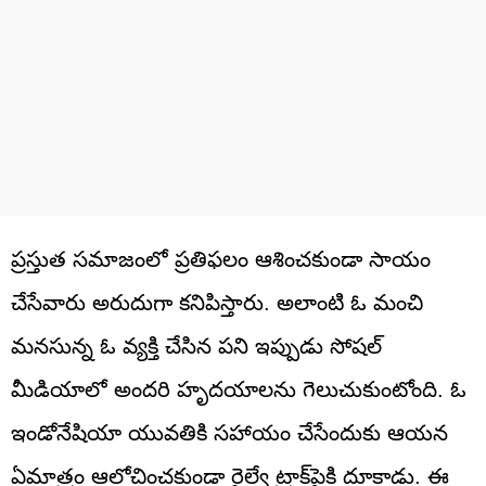
ప్రస్తుత సమాజంలో ప్రతిఫలం ఆశించకుండా సాయం
చేసేవారు అరుదుగా కనిపిస్తారు. అలాంటి ఓ మంచి
మనసున్న ఓ వ్యక్తి చేసిన పని ఇప్పుడు సోషల్
మీడియాలో అందరి హృదయాలను గెలుచుకుంటోంది. ఓ
ఇండోనేషియా యువతికి సహాయం చేసేందుకు ఆయన
ఏమాత్రం ఆలోచించకుండా రైల్వే ట్రాక్‌పైకి దూకాడు. ఈ