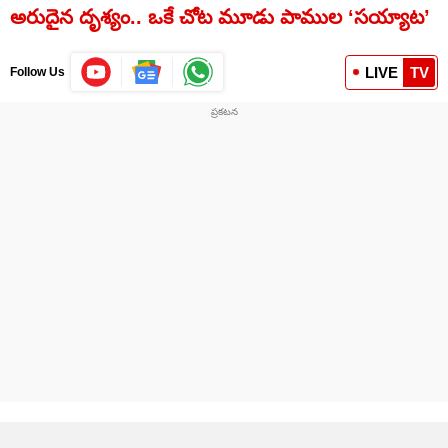
అరుదైన దృశ్యం.. ఒకే చోట మూడు పాముల ‘సయ్యాట’
LIVE
TV
Follow Us