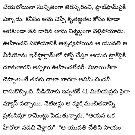
చేయబోయినా సున్నితంగా తిరస్కరించి, ప్లాట్‌ఫామ్‌పైకి
ఎక్కాడు. కనీసం ఆమె చెప్పే కృతజ్ఞతల కోసం కూడా
ఆగకుండా తన దారిన తాను నిశ్శబ్దంగా వెళ్లిపోయాడు.
ఊహించని సహాయానికి ఆశ్చర్యపోయిన ఆ యువతి ఆ
వీడియోను ఇన్‌స్టాగ్రామ్‌లో పోస్ట్ చేస్తూ ఆయన ట్రాక్‌పైకి
దూకుతారని అస్సలు ఊహించలేదరీ. నిజాయితీగా
చెప్పాలంటే తనకు చాలా బాధగా అనిపించిందనీ
రాసుకొచ్చింది. వీడియోకు ఇప్పటికే 41 మిలియన్లకు పైగా
వ్యూస్ వచ్చాయి. నెటిజన్లు ఆ వ్యక్తి మంచితనాన్ని
ప్రశంసిస్తూ కామెంట్లు పెడుతున్నారు. “ఆయన ఒక
హీరోలా నడిచి వెళ్లారు”, “ఆ యువతి చేతిని సాయం