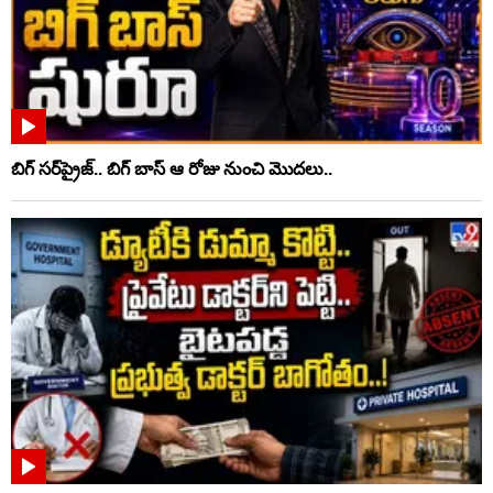
బిగ్ సర్‌ప్రైజ్‌.. బిగ్ బాస్‌ ఆ రోజు నుంచి మొదలు..