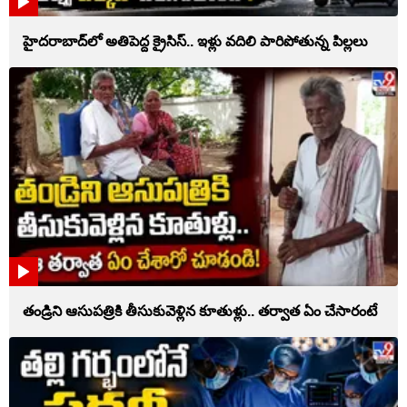
హైదరాబాద్‌లో అతిపెద్ద క్రైసిస్.. ఇళ్లు వదిలి పారిపోతున్న పిల్లలు
తండ్రిని ఆసుపత్రికి తీసుకువెళ్లిన కూతుళ్లు.. తర్వాత ఏం చేసారంటే