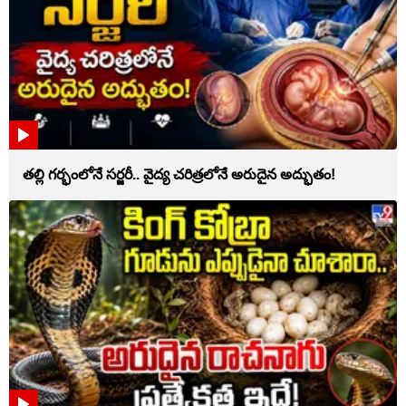
తల్లి గర్భంలోనే సర్జరీ.. వైద్య చరిత్రలోనే అరుదైన అద్భుతం!