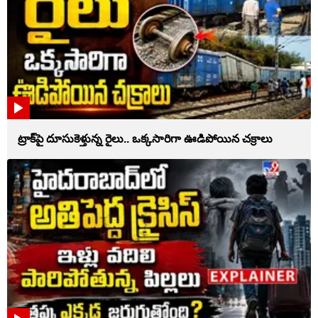
ట్రాక్‌పై దూసుకెళ్తున్న రైలు.. ఒక్కసారిగా ఊడిపోయిన చక్రాలు