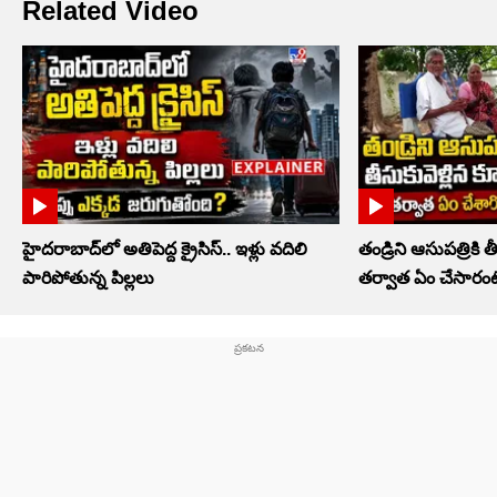
Related Video
హైదరాబాద్‌లో అతిపెద్ద క్రైసిస్.. ఇళ్లు వదిలి
తండ్రిని ఆసుపత్రికి త
పారిపోతున్న పిల్లలు
తర్వాత ఏం చేసారంట