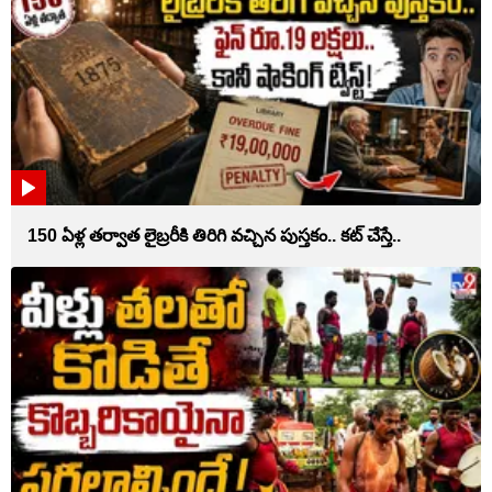
150 ఏళ్ల తర్వాత లైబ్రరీకి తిరిగి వచ్చిన పుస్తకం.. కట్ చేస్తే..