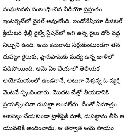
సంఘటనకు సంబంధించిన వీడియో ప్రస్తుతం
ఇంటర్నెట్‌లో వైరల్ అవుతోంది. ఇండోనేషియా డిజిటల్
క్రియేటర్ ఢిల్లీ రైల్వే స్టేషన్‌లో ఆగి ఉన్న రైలు డోర్‌ వద్ద
నిల్చుని ఉంది. ఆమె కెమెరాను సర్దుకుంటుండగా తన
దుపట్టా రైలుకు, ప్లాట్‌ఫామ్‌కు మధ్య ఉన్న ఖాళీలో
పడిపోయింది. ఆమె ఏం చేయాలో తెలియక
అయోమయంలో ఉండగానే, అటుగా వెళ్తున్న ఓ వ్యక్తి
వెంటనే స్పందించారు. మొదట చేత్తో తీయడానికి
ప్రయత్నించినా దుపట్టా అందలేదు. దీంతో ఏమాత్రం
ఆలస్యం చేయకుండా ట్రాక్‌పైకి దూకి, దుపట్టాను తీసి ఆ
యువతికి అందించాడు. ఆ తర్వాత ఆమె సాయం