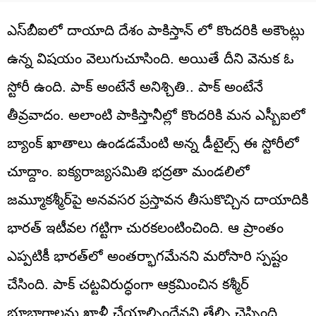
ఎస్‌బీఐలో దాయాది దేశం పాకిస్తాన్‌ లో కొందరికి అకౌంట్లు
ఉన్న విషయం వెలుగుచూసింది. అయితే దీని వెనుక ఓ
స్టోరీ ఉంది. పాక్ అంటేనే అనిశ్చితి.. పాక్ అంటేనే
తీవ్రవాదం. అలాంటి పాకిస్తానీల్లో కొందరికి మన ఎస్బీఐలో
బ్యాంక్ ఖాతాలు ఉండడమేంటి అన్న డీటైల్స్ ఈ స్టోరీలో
చూద్దాం. ఐక్యరాజ్యసమితి భద్రతా మండలిలో
జమ్మూకశ్మీర్​పై అనవసర ప్రస్తావన తీసుకొచ్చిన దాయాదికి
భారత్ ఇటీవల గట్టిగా చురకలంటించింది. ఆ ప్రాంతం
ఎప్పటికీ భారత్‌లో అంతర్భాగమేనని మరోసారి స్పష్టం
చేసింది. పాక్ చట్టవిరుద్ధంగా ఆక్రమించిన కశ్మీర్
భూభాగాలను ఖాళీ చేయాల్సిందేనని తేల్చి చెప్పింది.