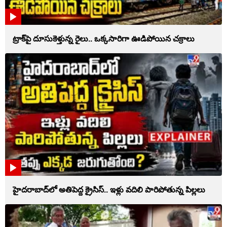
ట్రాక్‌పై దూసుకెళ్తున్న రైలు.. ఒక్కసారిగా ఊడిపోయిన చక్రాలు
హైదరాబాద్‌లో అతిపెద్ద క్రైసిస్.. ఇళ్లు వదిలి పారిపోతున్న పిల్లలు