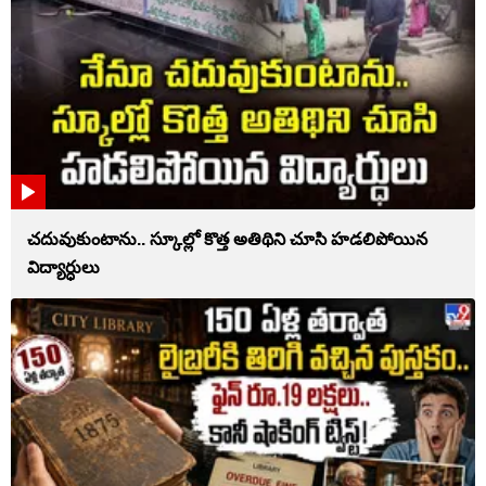
చదువుకుంటాను.. స్కూల్లో కొత్త అతిథిని చూసి హడలిపోయిన
విద్యార్ధులు