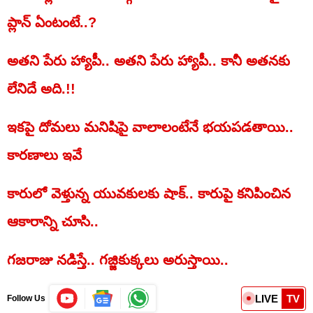
ప్లాన్‌ ఏంటంటే..?
అతని పేరు హ్యాపీ.. అతని పేరు హ్యాపీ.. కానీ అతనకు
లేనిదే అది.!!
ఇకపై దోమలు మనిషిపై వాలాలంటేనే భయపడతాయి..
కారణాలు ఇవే
కారులో వెళ్తున్న యువకులకు షాక్.. కారుపై కనిపించిన
ఆకారాన్ని చూసి..
గజరాజు నడిస్తే.. గజ్జికుక్కలు అరుస్తాయి..
LIVE
TV
Follow Us