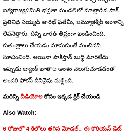
ఐక్యరాజ్యసమితి భద్రతా మండలిలో మాట్లాడిన పాక్
ప్రతినిధి సయ్యద్ తారిఖ్ ఫతేమీ, జమ్మూకశ్మీర్ అంశాన్ని
లేవనెత్తారు. దీన్ని భారత్‌ తీవ్రంగా ఖండించింది.
కుతంత్రాలు చేయడం మానుకుంటే మంచిదని
సూచించింది. అయినా పాకిస్తాన్ బుద్ధి మారలేదు.
ఇప్పుడు బ్యాంక్ ఖాతాల అంశం వెలుగుచూడడంతో
అందరి ఫోకస్ దీనివైపు మళ్లింది.
మరిన్ని
వీడియోల
కోసం ఇక్కడ క్లిక్ చేయండి
Also Watch:
6 రోజుల్లో 4 కిలోలు తగ్గిన మోడల్.. ఈ కొరియన్‌ డైట్‌