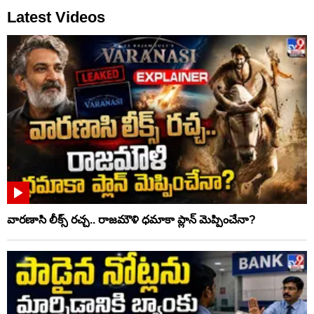
Latest Videos
వారణాసి లీక్స్ రచ్చ.. రాజమౌళి ధమాకా ప్లాన్ మెప్పించేనా?