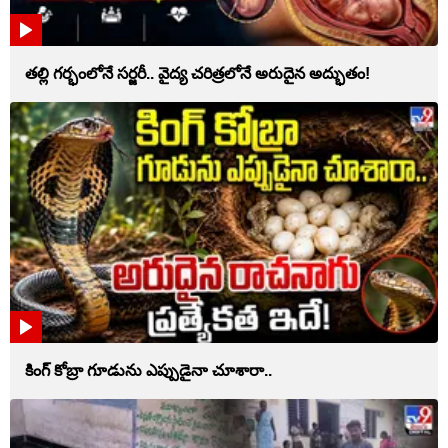
తల్లి గర్భంలోనే సర్జరీ.. వైద్య చరిత్రలోనే అరుదైన అద్భుతం!
కింగ్ కోబ్రా గూడును ఎప్పుడైనా చూశారా..