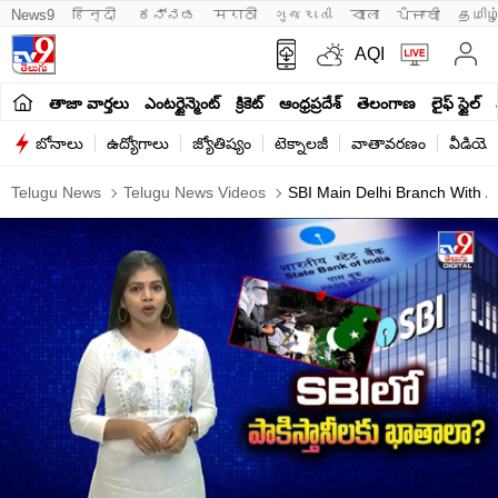
News9
हिन्दी 
ಕನ್ನಡ
मराठी
ગુજરાતી
বাংলা
ਪੰਜਾਬੀ
தமிழ
AQI
తాజా వార్తలు
ఎంటర్టైన్మెంట్
క్రికెట్
ఆంధ్రప్రదేశ్
తెలంగాణ
లైఫ్ స్టైల్
బోనాలు
ఉద్యోగాలు
జ్యోతిష్యం
టెక్నాలజీ
వాతావరణం
వీడియో
Telugu News
Telugu News Videos
SBI Main Delhi Branch With A 