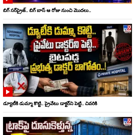
బిగ్ సర్‌ప్రైజ్‌.. బిగ్ బాస్‌ ఆ రోజు నుంచి మొదలు..
డ్యూటీకి డుమ్మా కొట్టి.. ప్రైవేటు డాక్టర్‌ని పెట్టి.. చివరికి