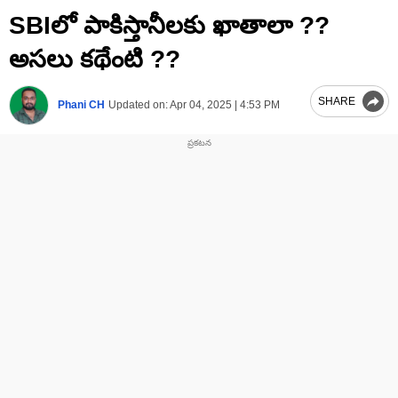
0
SBIలో పాకిస్తానీలకు ఖాతాలా ??
seconds
of
5
అసలు కథేంటి ??
minutes,
29
seconds
SHARE
Phani CH
Updated on:
Apr 04, 2025 | 4:53 PM