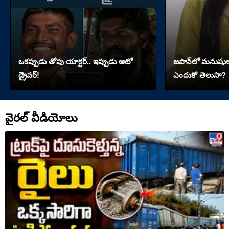
ఒకప్పుడు తోపు యాక్టర్‌.. ఇప్పుడు ఆటో
జపాన్‌లో మనుషు
డ్రైవర్‌!
ఎందుకో తెలుసా?
వైరల్ వీడియోలు