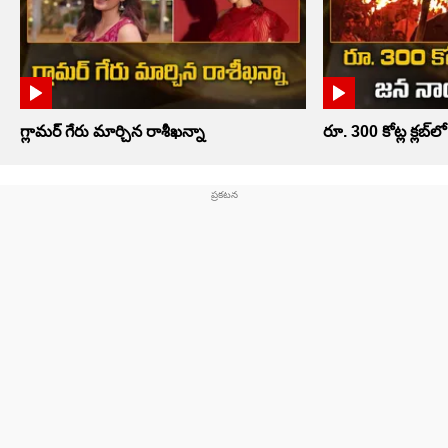
గ్లామర్ గేరు మార్చిన రాశీఖన్నా
రూ. 300 కోట్ల క్లబ్