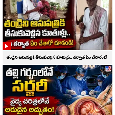
తండ్రిని ఆసుపత్రికి తీసుకువెళ్లిన కూతుళ్లు.. తర్వాత ఏం చేసారంటే