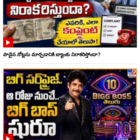
పాడైన నోట్లను మార్చడానికి బ్యాంకు నిరాకరిస్తోందా?