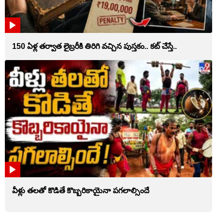
150 ఏళ్ల తర్వాత లైబ్రరీకి తిరిగి వచ్చిన పుస్తకం.. కట్ చేస్తే..
వీళ్లు తలతో కొడితే కొబ్బరికాయైనా పగలాల్సిందే