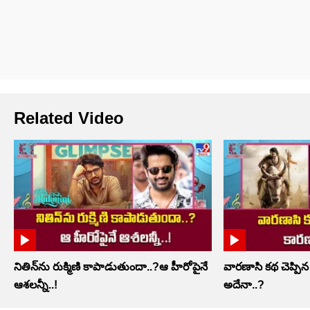
Related Video
నితిన్‌ను రుక్మిణి కాపాడుతుందా..?ఆ హీరోపైనే
వారణాసి కథ చెప్పిన
ఆశలన్నీ..!
అదేనా..?