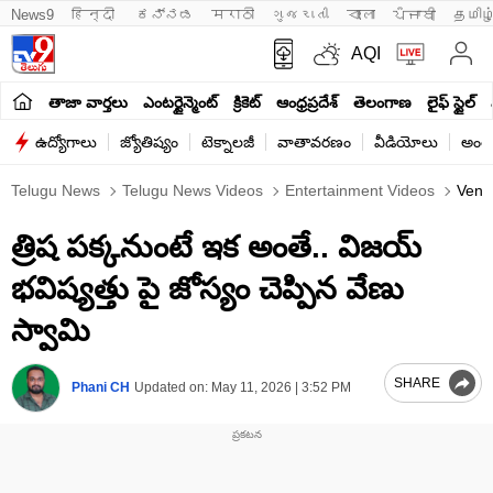
News9
हिन्दी 
ಕನ್ನಡ
मराठी
ગુજરાતી
বাংলা
ਪੰਜਾਬੀ
தமிழ
AQI
తాజా వార్తలు
ఎంటర్టైన్మెంట్
క్రికెట్
ఆంధ్రప్రదేశ్
తెలంగాణ
లైఫ్ స్టైల్
ఉద్యోగాలు
జ్యోతిష్యం
టెక్నాలజీ
వాతావరణం
వీడియోలు
అంతర
Telugu News
Telugu News Videos
Entertainment Videos
Venu 
త్రిష పక్కనుంటే ఇక అంతే.. విజయ్‌
భవిష్యత్తు పై జోస్యం చెప్పిన వేణు
స్వామి
SHARE
Phani CH
Updated on:
May 11, 2026 | 3:52 PM