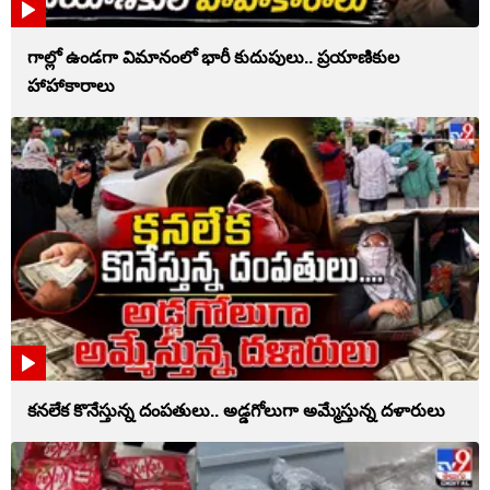
గాల్లో ఉండగా విమానంలో భారీ కుదుపులు.. ప్రయాణికుల
హాహాకారాలు
కనలేక కొనేస్తున్న దంపతులు.. అడ్డగోలుగా అమ్మేస్తున్న దళారులు