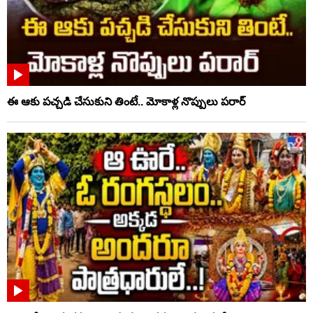
ఈ ఆకు పచ్చడి చేసుకుని తింటే.. మోకాళ్ల నొప్పులు పరార్‌