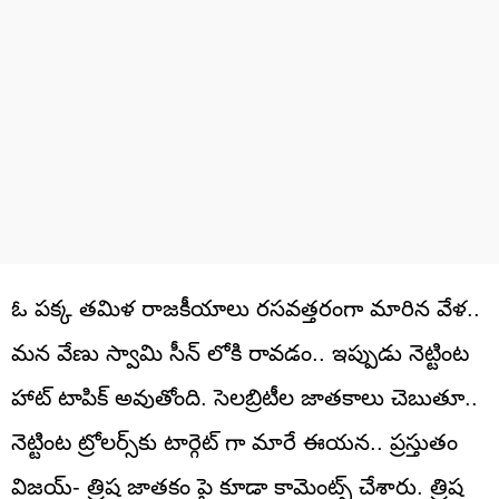
ఓ పక్క తమిళ రాజకీయాలు రసవత్తరంగా మారిన వేళ..
మన వేణు స్వామి సీన్‌ లోకి రావడం.. ఇప్పుడు నెట్టింట
హాట్ టాపిక్ అవుతోంది. సెలబ్రిటీల జాతకాలు చెబుతూ..
నెట్టింట ట్రోలర్స్‌కు టార్గెట్‌ గా మారే ఈయన.. ప్రస్తుతం
విజయ్‌- త్రిష జాతకం పై కూడా కామెంట్స్ చేశారు. త్రిష